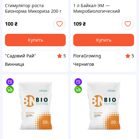
Стимулятор роста
1 л Байкал-ЭМ —
Бионорма Микориза 200 г
Микробиологический
BioNorma Украина
препарат
100
₴
109
₴
Купить
Купить
"Садовий Рай"
FloraGrowing
5
5
Винница
Чернигов