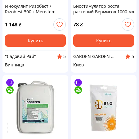
Инокулянт Ризобест /
Биостимулятор роста
Rizobest 500 г Meristem
растений Вермисол 1000 мл
Меристем Испания
1 148
₴
78
₴
Купить
Купить
"Садовий Рай"
GARDEN GARDEN - фермерский центр
5
5
Винница
Киев