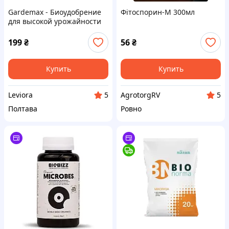
Gardemax - Биоудобрение
Фітоспорин-М 300мл
для высокой урожайности
(ГардеМакс)-Ампулы
199
₴
56
₴
Купить
Купить
Leviora
AgrotorgRV
5
5
Полтава
Ровно