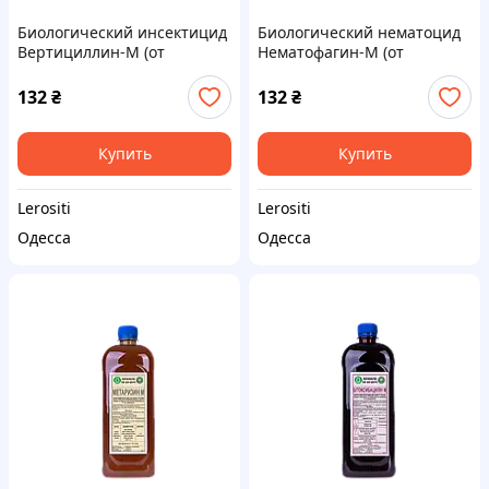
Биологический инсектицид
Биологический нематоцид
Вертициллин-М (от
Нематофагин-М (от
белокрылки и тли,
галловых нематод,
Lecanicillium lecanii)
Arthrobotrys oligospora)
132
₴
132
₴
Купить
Купить
Lerositi
Lerositi
Одесса
Одесса