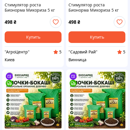
Стимулятор роста
Стимулятор роста
Бионорма Микориза 5 кг
Бионорма Микориза 5 кг
(россипь)BioNorma Украина
(россипь) BioNorma
Украина
498
₴
498
₴
Купить
Купить
"АгроЦентр"
"Садовий Рай"
5
5
Киев
Винница