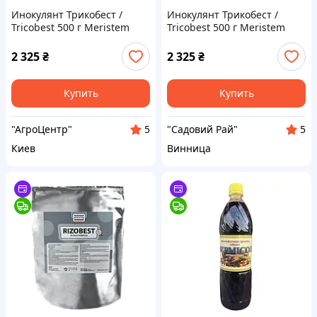
Инокулянт Трикобест /
Инокулянт Трикобест /
Tricobest 500 г Meristem
Tricobest 500 г Meristem
Меристем Испания
Меристем Испания
2 325
₴
2 325
₴
Купить
Купить
"АгроЦентр"
"Садовий Рай"
5
5
Киев
Винница