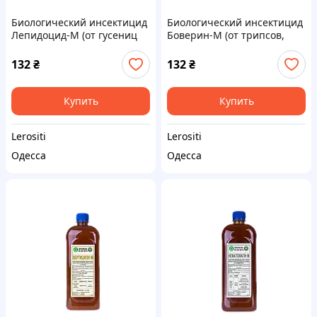
Биологический инсектицид
Биологический инсектицид
Лепидоцид-М (от гусениц
Боверин-М (от трипсов,
более 40 видов
белокрылки и почвенных
чешуекрылых, Bacillus
вредителей, Beauveria
132
₴
132
₴
thuringiensis)
bassiana)
Купить
Купить
Lerositi
Lerositi
Одесса
Одесса