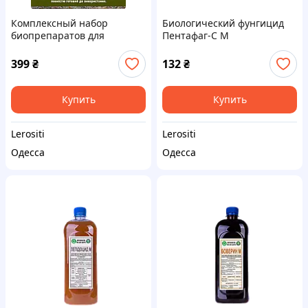
Комплексный набор
Биологический фунгицид
биопрепаратов для
Пентафаг-С М
осенней обработки сада
(профилактика и лечение
(Троходермин-М, Планриз-
бактериозов, парши,
399
₴
132
₴
М, Метаризин-М)
мучнистой росы)
Купить
Купить
Lerositi
Lerositi
Одесса
Одесса