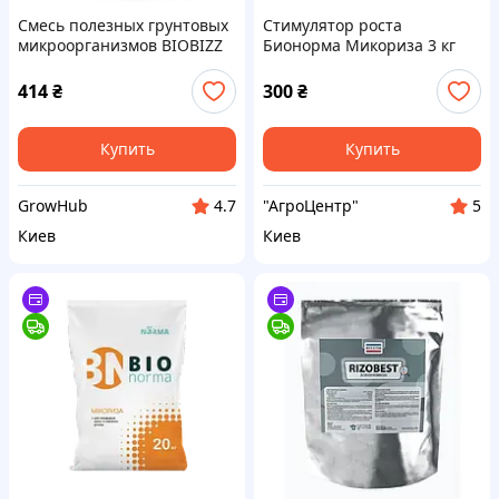
Смесь полезных грунтовых
Стимулятор роста
микроорганизмов BIOBIZZ
Бионорма Микориза 3 кг
Microbes 10g собственной
(россипь)BioNorma Украина
фасовки
414
₴
300
₴
Купить
Купить
GrowHub
"АгроЦентр"
4.7
5
Киев
Киев