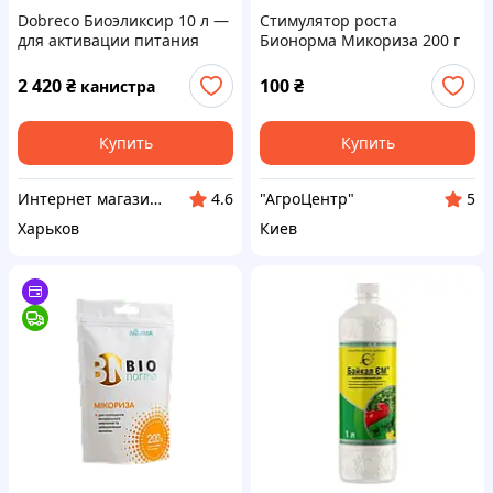
Dobreco Биоэликсир 10 л —
Стимулятор роста
для активации питания
Бионорма Микориза 200 г
почвы и растений
BioNorma Украина
2 420
₴
100
₴
канистра
Купить
Купить
Интернет магазин "BIO METHOD"
"АгроЦентр"
4.6
5
Харьков
Киев