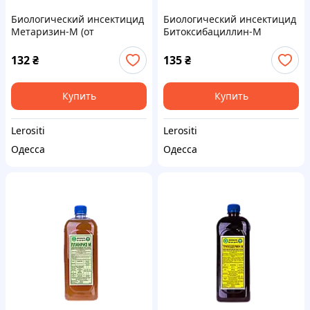
Биологический инсектицид
Биологический инсектицид
Метаризин-М (от
Битоксибациллин-М
почвенных вредителей,
(защита от вредителей,
Metarhizium anisopliae)
Bacillus thuringiensis)
132
₴
135
₴
Купить
Купить
Lerositi
Lerositi
Одесса
Одесса