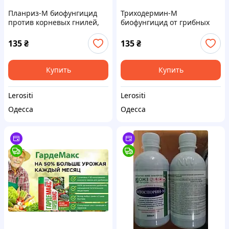
Планриз-М биофунгицид
Триходермин-М
против корневых гнилей,
биофунгицид от грибных
титр 4.0×10⁹ КОЕ/см³
заболеваний, титр 2.5×10⁹
Коо/мл
135
₴
135
₴
Купить
Купить
Lerositi
Lerositi
Одесса
Одесса