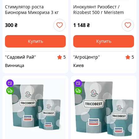
Стимулятор роста
Инокулянт Ризобест /
Бионорма Микориза 3 кг
Rizobest 500 г Meristem
(россипь) BioNorma
Меристем Испания
Украина
300
₴
1 148
₴
Купить
Купить
"Садовий Рай"
"АгроЦентр"
5
5
Винница
Киев