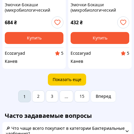
Эмочки-Бокаши
Эмочки-Бокаши
(микробиологический
(микробиологический
препарат) универсальные 5
препарат) универсальные 3
кг ТМ Microbioeffect
кг ТМ Microbioeffect
684
₴
432
₴
Купить
Купить
Ecozaryad
Ecozaryad
5
5
Канев
Канев
Показать еще
2
3
15
Вперед
1
...
Часто задаваемые вопросы
🔎 Что чаще всего покупают в категории Бактериальные
удобрения?