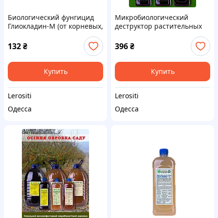
Биологический фунгицид
Микробиологический
Глиокладин-М (от корневых,
деструктор растительных
белой и серой гнилей,
остатков (комплекс
Gliocladium virens)
Триходермин-М и
132
₴
396
₴
Глиокладин-М для почвы и
компоста)
Купить
Купить
Lerositi
Lerositi
Одесса
Одесса