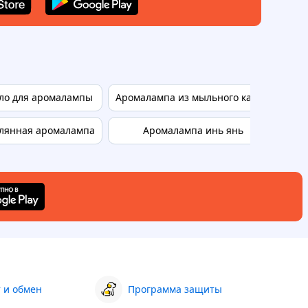
ло для аромалампы
Аромалампа из мыльного камня
Ар
лянная аромалампа
Аромалампа инь янь
Аро
 и обмен
Программа защиты