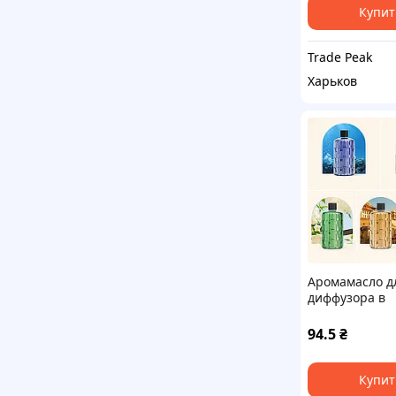
Купит
Trade Peak
Харьков
Аромамасло д
диффузора в
ассортименте
94.5
₴
Купит