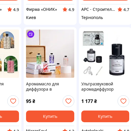
»
Фирма «ОНИК»
АРС - Строительный интернет-гипермаркет
4.9
4.9
4.7
Киев
Тернополь
ля
Аромамасло для
Ультразвуковой
диффузора в
аромадиффузор
 50мл
ассортименте 50мл
Car&Home VITOL 160
ml, арт. SL83
95
₴
1 177
₴
ь
Купить
Купить
MirrorSoul
Avtokolpaki