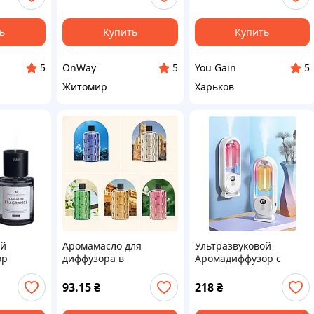
м и
аккумуляторный без
 дома и
воды зеленый
ь
Купить
Купить
OnWay
You Gain
5
5
5
Житомир
Харьков
ой
Аромамасло для
Ультразвуковой
ор
диффузора в
Аромадиффузор с
OL 160
ассортименте 50мл
подсветкой от USB
93.15
₴
218
₴