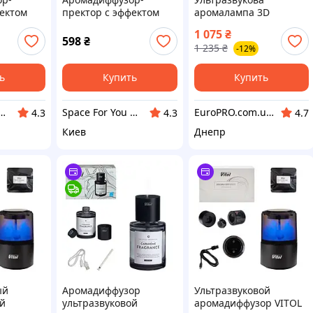
фектом
пректор с эффектом
аромалампа 3D
а XT056
звездного неба XT016
«Феєрверк» YUNYODA
1 075
₴
Черный
598
₴
1 235
₴
-12%
ь
Купить
Купить
For You UA - STORE
Space For You UA - STORE
EuroPRO.com.ua | Бытовая Техника из Европы
4.3
4.3
4.7
Киев
Днепр
ый
Аромадиффузор
Ультразвуковой
ой
ультразвуковой
аромадиффузор VITOL