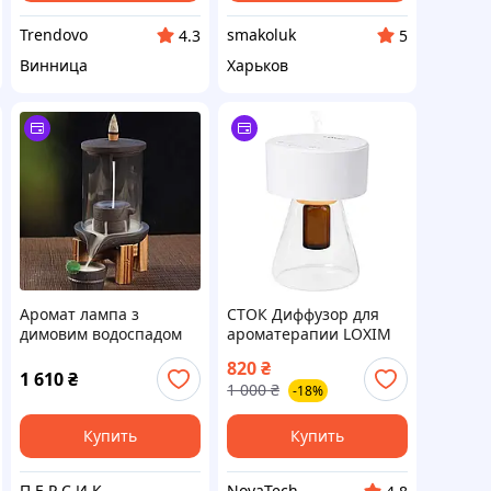
Trendovo
smakoluk
4.3
5
Винница
Харьков
Аромат лампа з
СТОК Диффузор для
димовим водоспадом
ароматерапии LOXIM
Lacuna
820
₴
1 610
₴
1 000
₴
-18%
Купить
Купить
П Е Р С И К
NovaTech