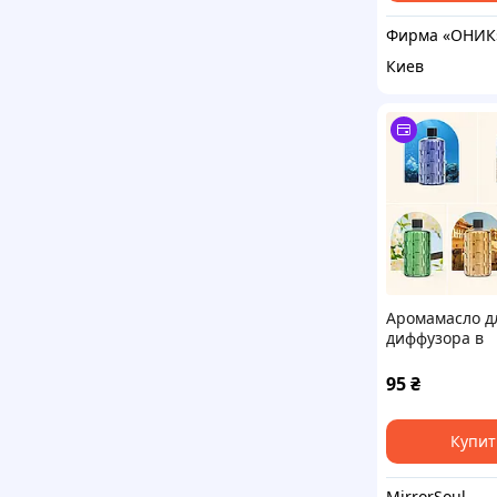
Фирма «ОНИК
Киев
Аромамасло д
диффузора в
ассортименте
95
₴
Купит
MirrorSoul