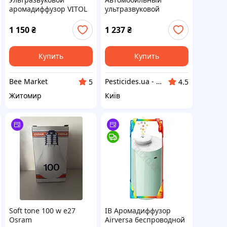
аромадиффузор VITOL
ультразвуковой
с ароматом Quiet after
аромадиффузор VITOL,
the rain
модель VT9003, арт. 67-
1 150
₴
1 237
₴
VT9003
Купить
Купить
Bee Market
Pesticides.ua - Аграрная продукция и не только !!!
5
4.5
Житомир
Київ
Soft tone 100 w e27
ІВ Аромадиффузор
Osram
Airversa беспроводной