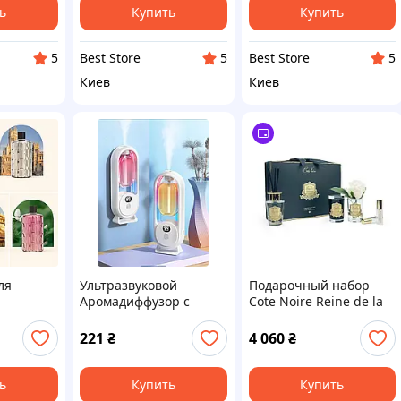
ь
Купить
Купить
Best Store
Best Store
5
5
5
Киев
Киев
ля
Ультразвуковой
Подарочный набор
Аромадиффузор с
Cote Noire Reine de la
 50мл
подсветкой от USB
nuit blue GP03
221
₴
4 060
₴
ь
Купить
Купить