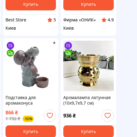
Купить
Купить
Best Store
Фирма «ОНИК»
5
4.9
Киев
Киев
Подставка для
Аромалампа латунная
аромаконуса
(10х9,7х9,7 см)
Фукорекудо с эффектом
866
₴
водопада для жидкого
936
₴
1 732
₴
-50%
дыма и создания
атмосферы
Купить
Купить