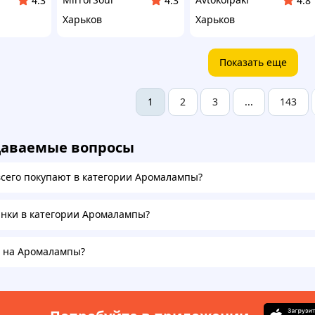
4.3
4.3
4.8
Харьков
Харьков
Показать еще
2
3
143
1
...
даваемые вопросы
всего покупают в категории Аромалампы?
инки в категории Аромалампы?
а на Аромалампы?