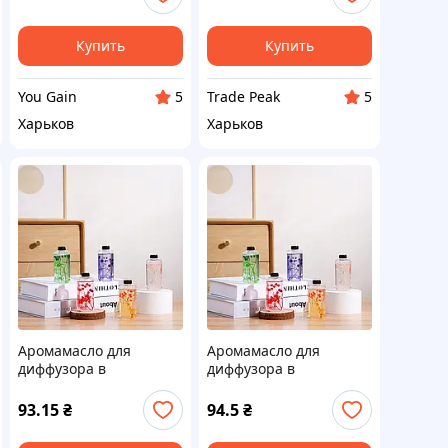
(00000067240)
Купить
Купить
You Gain
Trade Peak
5
5
Харьков
Харьков
Аромамасло для
Аромамасло для
диффузора в
диффузора в
ассортименте 50мл
ассортименте 50мл
93.15
₴
94.5
₴