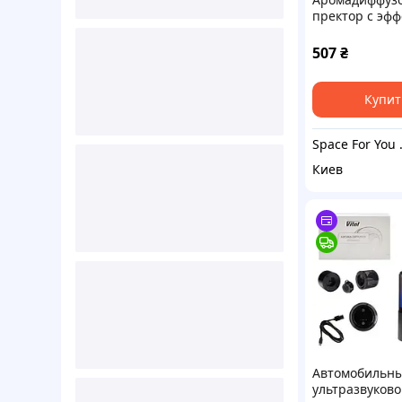
пректор с эф
звездного неб
Черный
507
₴
Купит
Space 
Киев
Автомобильн
ультразвуков