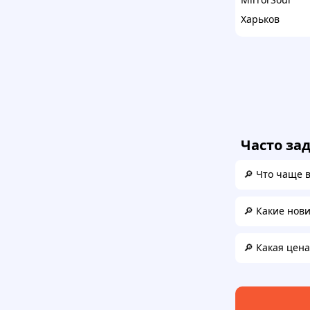
Харьков
Часто за
🔎 Что чаще 
🔎 Какие нов
🔎 Какая цен