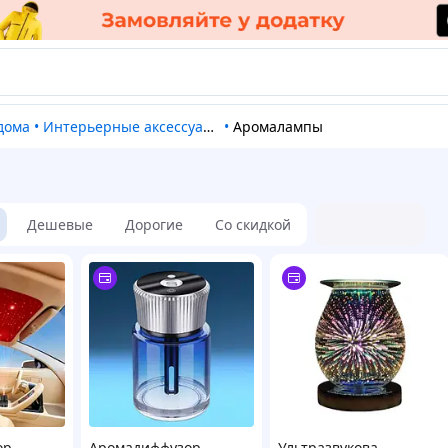
 дома
•
Интерьерные аксессуары
•
Аромалампы
Дешевые
Дорогие
Со скидкой
ор-
Аромадиффузор-
Ультразвукова