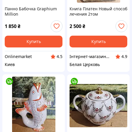
Панно Бабочка Graphium
Книга Платен Новый способ
Million
лечения 2том
1 850
₴
2 500
₴
Купить
Купить
Onlinemarket
Інтернет-магазин Сувенір
4.5
4.9
Киев
Белая Церковь