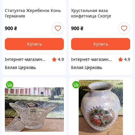
Статуэтка Жеребенок Конь
Хрустальная ваза
Германия
конфетница Скопje
Югославия
900
₴
900
₴
Купить
Купить
Інтернет-магазин Сувенір
Інтернет-магазин Сувенір
4.9
4.9
Белая Церковь
Белая Церковь