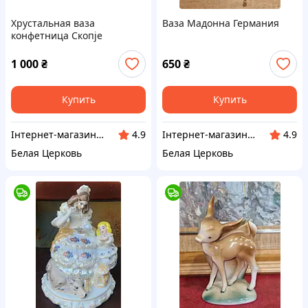
Хрустальная ваза
Ваза Мадонна Германия
конфетница Скопje
Югославия
1 000
₴
650
₴
Купить
Купить
Інтернет-магазин Сувенір
Інтернет-магазин Сувенір
4.9
4.9
Белая Церковь
Белая Церковь