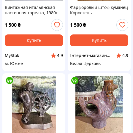
Винтажная итальянская
Фарфоровый штоф куманец
настенная тарелка, 1980г.
Коростень
1 500
₴
1 500
₴
Купить
Купить
MyStok
Інтернет-магазин Сувенір
4.9
4.9
м. Южне
Белая Церковь