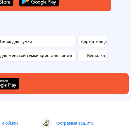
Гачок для сумки
Держатель для сумок 16
для женской сумки кристалл синий
Вешалка для сумки н
 и обмен
Программа защиты