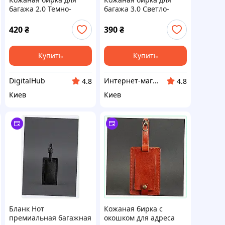
багажа 2.0 Темно-
багажа 3.0 Светло-
коричневая Crazy
коричневая BlankNote,
Horse BlankNote,
832E17B09M
420
₴
390
₴
8321MM701
Купить
Купить
DigitalHub
Интернет-магазин TVOЁ
4.8
4.8
Киев
Киев
Бланк Нот
Кожаная бирка с
премиальная багажная
окошком для адреса