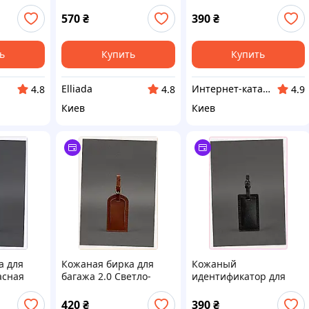
3C128H71
коричневая Crazy
Horse BlankNote
570
₴
390
₴
83K21C711
ь
Купить
Купить
Elliada
Инте​рнет​-кат​алог ск​​идок "BAGSPACE"
4.8
4.8
4.9
Киев
Киев
а для
Кожаная бирка для
Кожаный
асная
багажа 2.0 Светло-
идентификатор для
1X7P06
коричневая BlankNote
ручной клади 115х65
832K1P702
EB8321707
420
₴
390
₴