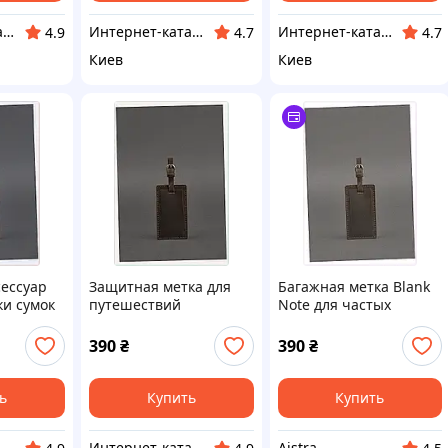
Инте​рнет​-кат​алог ск​​идок "BAGSPACE"
Интернет-каталог скидок "Гривна Маркет"
Интернет-каталог скидок "Гривна Маркет"
4.9
4.7
4.7
Киев
Киев
ессуар
Защитная метка для
Багажная метка Blank
ки сумок
путешествий
Note для частых
65 мм
коричневая Бланк Нот,
путешествий
8321P711EB
8K3217BC11
390
₴
390
₴
ь
Купить
Купить
т-магазин "SmartShop"
Интерн​ет-кат​а​л​ог ск​​и​до​к "GALANTI"
Aistra