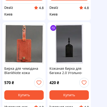
Dealz
Dealz
4.8
4.8
Киев
Киев
Бирка для чемодана
Кожаная бирка для
BlankNote кожа
багажа 2.0 Угольно-
коричневая 31287T1PT
черная BlankNote
HTE8321697
570
₴
420
₴
Купить
Купить
Интернет-магазин "SmartShop"
Інтернет-магазин NeonLemon