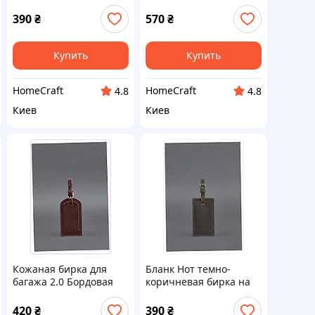
бирка из кожи
BlankNote, 3TH12871M
83217A07C
390
₴
570
₴
Купить
Купить
HomeCraft
HomeCraft
4.8
4.8
Киев
Киев
Кожаная бирка для
Бланк Нот темно-
багажа 2.0 Бордовая
коричневая бирка на
Краст BlankNote,
рюкзак Crazy Horse
8M3E21699C
8A32171C1
420
₴
390
₴