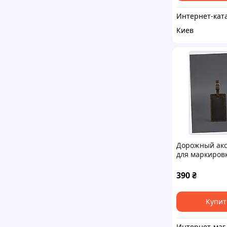
Киев
Дорожный акс
для маркиров
кожаный 115х
B83217M1B1
390
₴
Купит
Интерне