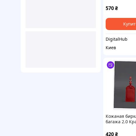
3C128E69
570
₴
Купит
DigitalHub
Киев
Кожаная бирк
багажа 2.0 Кр
BlankNote 832
420
₴