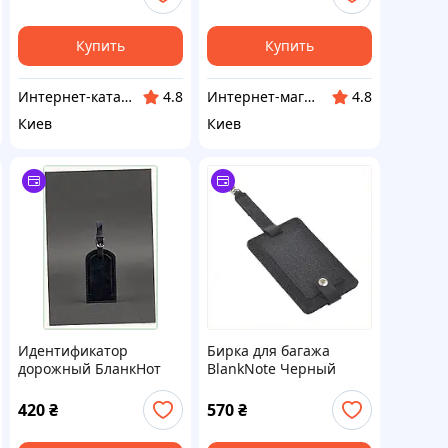
Купить
Купить
Интер​нет-ка​т​ал​​ог ски​​д​ок "МОДНИК"
Интернет-магазин TVOЁ
4.8
4.8
Киев
Киев
Идентификатор
Бирка для багажа
дорожный БланкНот
BlankNote Черный
синяя кожа,
31P2C87E0
83AE2169E6
420
₴
570
₴