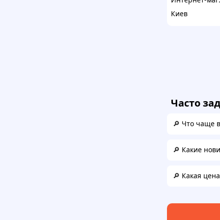
Киев
Часто за
🔎 Что чаще 
🔎 Какие нов
🔎 Какая цена