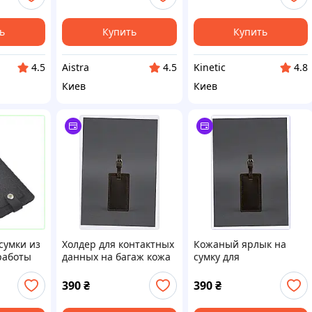
ь
Купить
Купить
Aistra
Kinetic
4.5
4.5
4.8
Киев
Киев
сумки из
Холдер для контактных
Кожаный ярлык на
работы
данных на багаж кожа
сумку для
Крейзи Хорс,
путешественников
8321B7E11M
БланкНот C8C321711
390
₴
390
₴