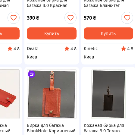
рная
багажа 3.0 Красная
багажа Бланк-тэг
ankNote,
BlankNote 8C3K21714
темно-коричневая
Crazy Horse BlankNote,
390
₴
570
₴
832B186K1
ь
Купить
Купить
Dealz
Kinetic
4.8
4.8
4.8
Киев
Киев
ажа
Бирка для багажа
Кожаная бирка для
асный
BlankNote Коричневый
багажа 3.0 Темно-