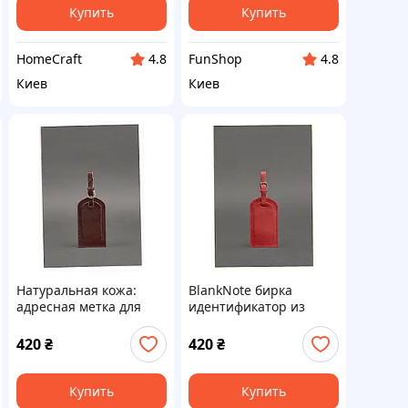
Купить
Купить
HomeCraft
FunShop
4.8
4.8
Киев
Киев
Натуральная кожа:
BlankNote бирка
адресная метка для
идентификатор из
путешествий,
натуральной кожи,
832169C9X
MX83217T06
420
₴
420
₴
Купить
Купить