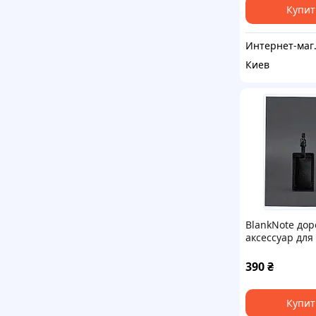
Купит
Интер
Киев
BlankNote до
аксессуар для
маркировки 
8321E70H7
390
₴
Купит