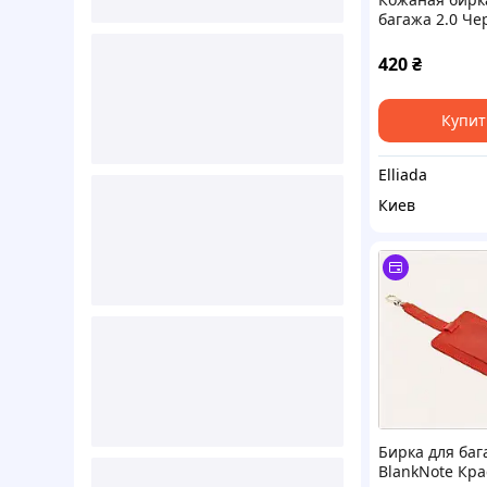
багажа 2.0 Че
Crazy Horse Bl
8TX321700E
420
₴
Купит
Elliada
Киев
Бирка для баг
BlankNote Кр