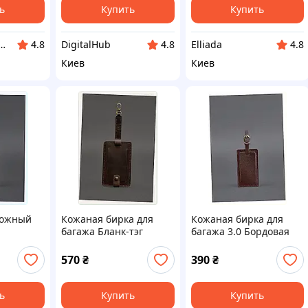
ь
Купить
Купить
нет-магазин TVOЁ
DigitalHub
Elliada
4.8
4.8
4.8
Киев
Киев
рожный
Кожаная бирка для
Кожаная бирка для
багажа Бланк-тэг
багажа 3.0 Бордовая
вещей
темно-коричневая
Краст BlankNote,
Crazy Horse BlankNote,
832P17M13
570
₴
390
₴
X832A1861
ь
Купить
Купить