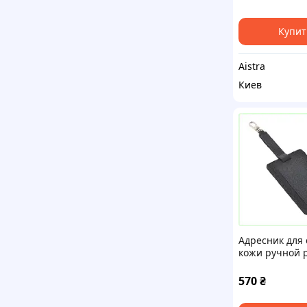
Купит
Aistra
Киев
Адресник для 
кожи ручной 
3128M70X
570
₴