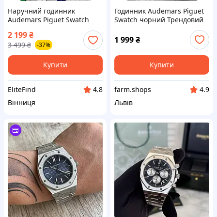
Наручний годинник
Годинник Audemars Piguet
Audemars Piguet Swatch
Swatch чорний Трендовий
Royal Pop Кишеньковий
годинник Адемар піге AP
2 199
₴
силіконовий годинник
Swatch Royal Pop
1 999
₴
3 499
₴
-37%
Одемар Піге Свотч Роял
Поп Годинник АП Свотч
Купити
Купити
EliteFind
farm.shops
4.8
4.9
Вінниця
Львів