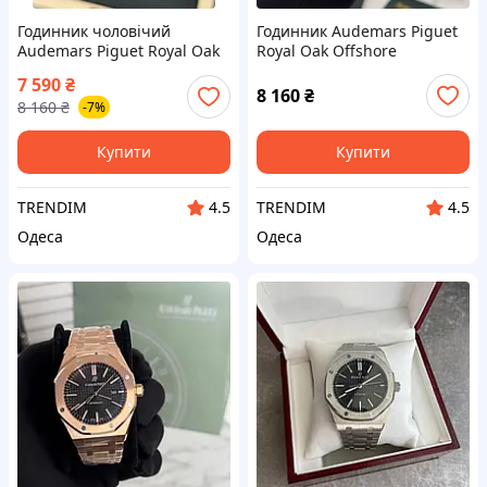
Годинник чоловічий
Годинник Audemars Piguet
Audemars Piguet Royal Oak
Royal Oak Offshore
7 590
₴
8 160
₴
8 160
₴
-7%
Купити
Купити
TRENDIM
TRENDIM
4.5
4.5
Одеса
Одеса