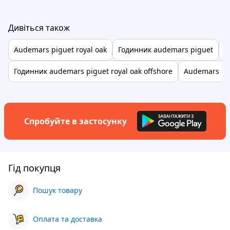
Дивіться також
Audemars piguet royal oak
Годинник audemars piguet
A
Годинник audemars piguet royal oak offshore
Audemars pi
Спробуйте в застосунку
Гід покупця
Пошук товару
Оплата та доставка