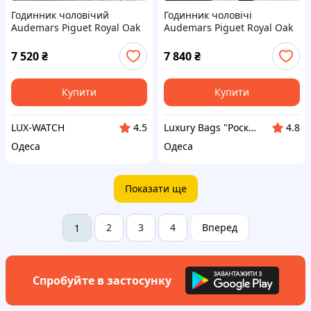
Годинник чоловічий
Годинник чоловічі
Audemars Piguet Royal Oak
Audemars Piguet Royal Oak
7 520
₴
7 840
₴
Купити
Купити
LUX-WATCH
Luxury Bags "Роскошные сумки"
4.5
4.8
Одеса
Одеса
Показати ще
2
3
4
Вперед
1
Спробуйте в застосунку