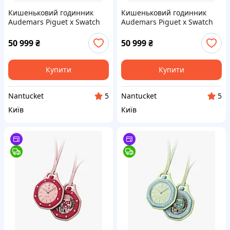
Кишеньковий годинник
Кишеньковий годинник
Audemars Piguet x Swatch
Audemars Piguet x Swatch
Royal Pop LAN BA
Royal Pop Otg Roz
SSX03L100N
SSX03J100N
50 999
₴
50 999
₴
Купити
Купити
Nantucket
Nantucket
5
5
Київ
Київ