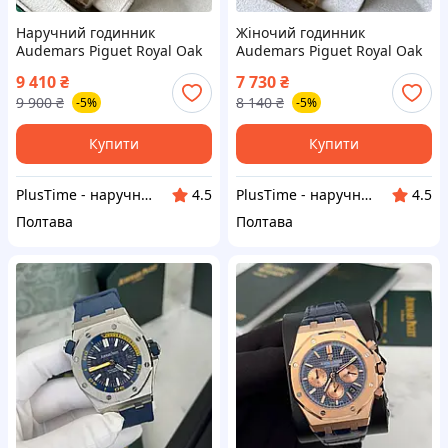
Наручний годинник
Жіночий годинник
Audemars Piguet Royal Oak
Audemars Piguet Royal Oak
Gold Black AAA чоловічий
Lady Gold AAA наручний
9 410
₴
7 730
₴
механічний з
кварцовий з датою на
9 900
₴
8 140
₴
-5%
-5%
автопідзаводом і датою
сталевому браслеті
Купити
Купити
PlusTime - наручні годинники
PlusTime - наручні годинники
4.5
4.5
Полтава
Полтава