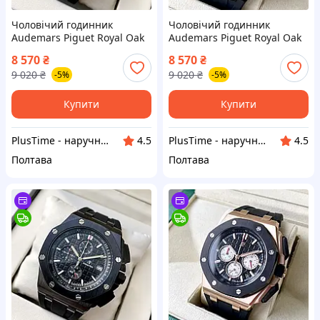
Чоловічий годинник
Чоловічий годинник
Audemars Piguet Royal Oak
Audemars Piguet Royal Oak
Chronograph Silver Black
Offshore All Black AAA-
8 570
₴
8 570
₴
AAA кварцовий хронограф
хронограф на каучуковому
9 020
₴
9 020
₴
-5%
-5%
на каучуковому браслеті
ремінці
Купити
Купити
PlusTime - наручні годинники
PlusTime - наручні годинники
4.5
4.5
Полтава
Полтава