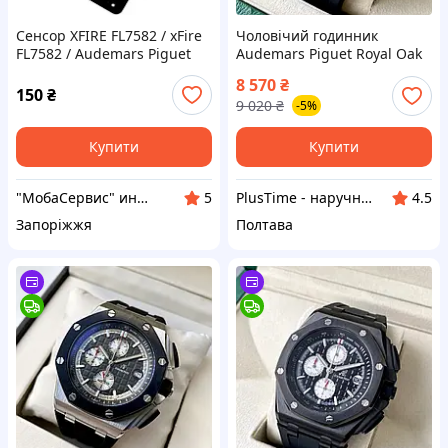
Сенсор XFIRE FL7582 / xFire
Чоловічий годинник
FL7582 / Audemars Piguet
Audemars Piguet Royal Oak
G57 190x118мм 10 pin
Chronograph Silver AAA
8 570
₴
Тачскін Скло Touch Screen
кварцовий хронограф на
150
₴
9 020
₴
-5%
каучуковому браслеті
Купити
Купити
"МобаСервис" интернет-магазин mobaservice
PlusTime - наручні годинники
5
4.5
Запоріжжя
Полтава