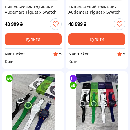
Кишеньковий годинник
Кишеньковий годинник
Audemars Piguet x Swatch
Audemars Piguet x Swatch
Royal Pop OTTO ROSSO
Royal Pop Blaue Acht
SSX03R100N
SSX03L101N
48 999
₴
48 999
₴
Купити
Купити
Nantucket
Nantucket
5
5
Київ
Київ