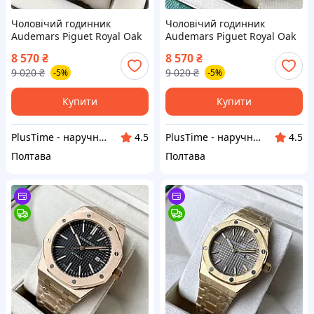
Чоловічий годинник
Чоловічий годинник
Audemars Piguet Royal Oak
Audemars Piguet Royal Oak
Chronograph all black AAA
Chronograph Gold AAA
8 570
₴
8 570
₴
кварцовий хронограф на
кварцовий хронограф на
9 020
₴
9 020
₴
-5%
-5%
каучуковому браслеті
каучуковому браслеті
Купити
Купити
PlusTime - наручні годинники
PlusTime - наручні годинники
4.5
4.5
Полтава
Полтава