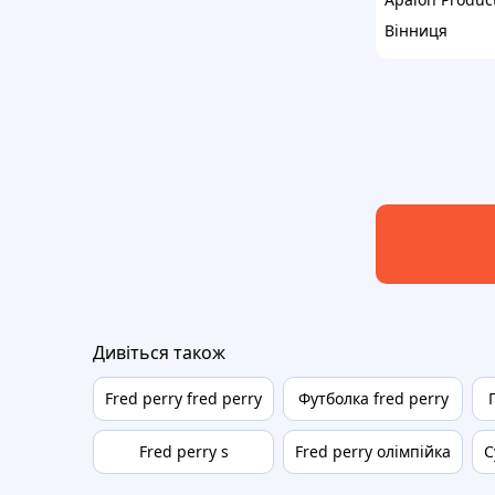
Вінниця
Дивіться також
Fred perry fred perry
Футболка fred perry
Fred perry s
Fred perry олімпійка
С