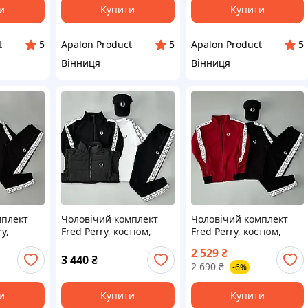
и
Купити
Купити
t
Apalon Product
Apalon Product
5
5
5
Вінниця
Вінниця
мплект
Чоловічий комплект
Чоловічий комплект
y,
Fred Perry, костюм,
Fred Perry, костюм,
остюм та
футболка, кепка та
футболка та кепка,
2 529
₴
нитка,
жилетка, білий колір,
бордовий колір, S–XXL,
3 440
₴
2 690
₴
-6%
, S–XXL,
S–XXL, Туреччина
Туреччина
и
Купити
Купити