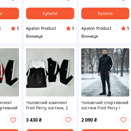
а-осінь,
колір, S–XXL,
Туреччина
Туреччина
и
Купити
Купити
t
Apalon Product
Apalon Product
5
5
5
Вінниця
Вінниця
мплект
Чоловічий комплект
Чоловічий спортивний
портивний
Fred Perry, костюм, 2
костюм Fred Perry /
утболки,
футболки та жилетка,
Фред Перрі, фліс,
S–XXL,
чорно-білий, S–XXL,
вишивка, розміри S–
3 430
₴
2 090
₴
Туреччина
XXL, Туреччина