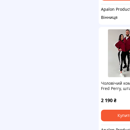
Apalon Produc
Вінниця
Чоловічий ко
Fred Perry, шт
олімпійка та 
шкарпеток, ро
2 190
₴
XXL, Туреччин
Купит
Apalon Produc