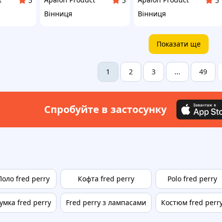
5
5
5
Вінниця
Вінниця
Показати ще
2
3
49
1
...
Спробуйте в застосунку
Поло fred perry
Кофта fred perry
Polo fred perry
умка fred perry
Fred perry з лампасами
Костюм fred perr