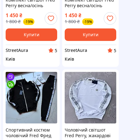
Perry весна/осінь
Perry весна/осінь
1 450
₴
1 450
₴
1 800
₴
1 800
₴
-19%
-19%
Купити
Купити
StreetAura
StreetAura
5
5
Київ
Київ
Спортивний костюм
Чоловічий світшот
чоловічий Fred Фред
Fred Perry, жакардові