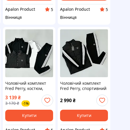
Apalon Product
Apalon Product
5
5
Вінниця
Вінниця
Чоловічий комплект
Чоловічий комплект
Fred Perry, костюм,
Fred Perry, спортивний
футболка та жилетка,
костюм та жилетка,
3 139
₴
білий колір, S–XXL,
двонитка, чорний
2 990
₴
3 170
₴
-1%
Туреччина
колір, S–XXL,
Туреччина
Купити
Купити
Apalon Product
Apalon Product