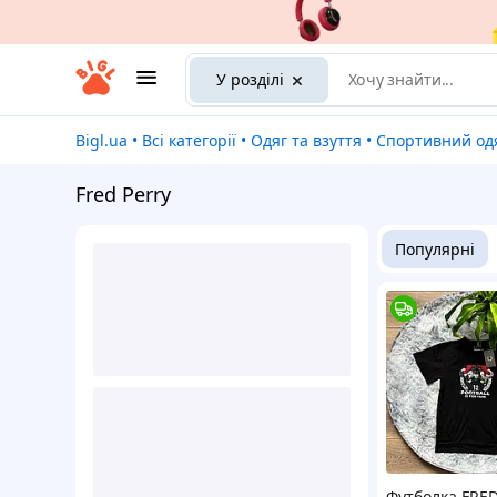
У розділі
Bigl.ua
•
Всі категорії
•
Одяг та взуття
•
Спортивний одяг 
Fred Perry
Популярні
Футболка FRE