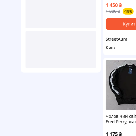
1 450
₴
1 800
₴
-19%
Купит
StreetAura
Київ
Чоловічий св
Fred Perry, жа
лампаси, чор
бавовняна дво
1 175
₴