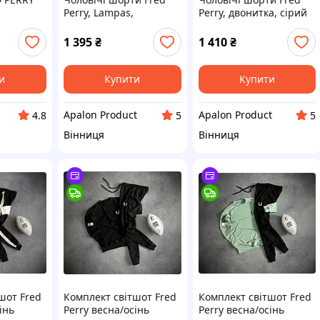
Perry, Lampas,
Perry, двонитка, сірий
двонитка, чорний
колір,
колір,
термотрансферний
1 395
₴
1 410
₴
термотрансферний
логотип, розміри S–XL,
логотип, розміри S–
Туреччина
XXL, Туреччина
и
Купити
Купити
Apalon Product
Apalon Product
4.8
5
5
Вінниця
Вінниця
шот Fred
Комплект світшот Fred
Комплект світшот Fred
інь
Perry весна/осінь
Perry весна/осінь