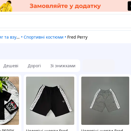
та взуття
•
Спортивні костюми
•
Fred Perry
Дешеві
Дорогі
Зі знижками
D PERRY
Чоловічі шорти Fred
Чоловічі шорти Fred