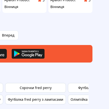
5
5
Вінниця
Вінниця
Вперед
Сорочки fred perry
Футболка поло fre
y
Футболка fred perry з лампасами
Олімпійка fred perry 