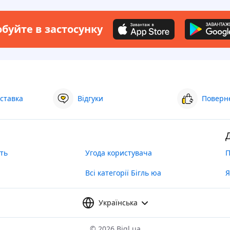
буйте в застосунку
ставка
Відгуки
Поверне
ть
Угода користувача
П
Всі категорії Бігль юа
Я
Українська
©
2026 Bigl.ua