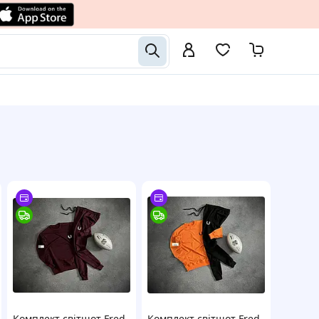
Комплект світшот Fred
Комплект світшот Fred