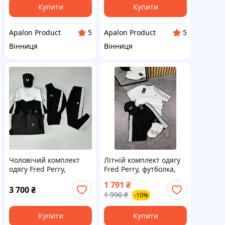
Купити
Купити
Apalon Product
Apalon Product
5
5
Вінниця
Вінниця
Чоловічий комплект
Літній комплект одягу
одягу Fred Perry,
Fred Perry, футболка,
костюм, 2 футболки,
шорти та кепка,
1 791
₴
кепка та жилетка,
Lampas, двонитка,
3 700
₴
1 990
₴
-10%
чорно-білий, S–XXL,
білий колір, S–XXL,
Туреччина
Туреччина
Купити
Купити