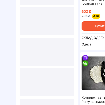
Football Fans
602
₴
733
₴
-18%
Купит
СКЛАД ОДЯГУ
Одеса
Комплект світ
Perry весна/ос