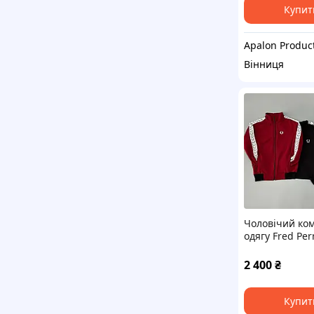
Купит
Apalon Produc
Вінниця
Чоловічий ко
одягу Fred Perr
спортивний к
футболка, дво
2 400
₴
бордовий колір
Туреччина
Купит