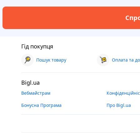
Спро
Гід покупця
Пошук товару
Оплата та до
Bigl.ua
Вебмайстрам
Конфіденційніс
Бонусна Програма
Про Bigl.ua