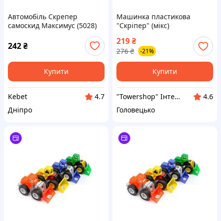
Автомобіль Скрепер
Машинка пластикова
самоскид Максимус (5028)
"Скріпер" (мікс)
219
₴
242
₴
276
₴
-21%
Купити
Купити
Kebet
"Towershop" Інтернет-магазин
4.7
4.6
Дніпро
Головецько