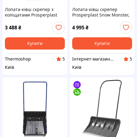
Лопата-ківш скрепер з
Лопата-ківш скрепер
коліщатами Prosperplast
Prosperplast Snow Monster,
Arctic L Eco, 67х150 см, ковш
74,5х135 см, ковш пластик,
пластик, ручка метал
ручка метал
3 488
₴
4 995
₴
Купити
Купити
Thermoshop
Інтернет-магазин Dimua
5
5
Київ
Київ