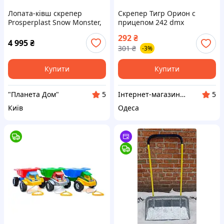
Лопата-ківш скрепер
Скрепер Тигр Орион с
Prosperplast Snow Monster,
прицепом 242 dmx
74,5х135 см, ковш пластик,
292
₴
ручка метал
4 995
₴
301
₴
-3%
Купити
Купити
"Планета Дом"
Інтернет-магазин "Domax"
5
5
Київ
Одеса