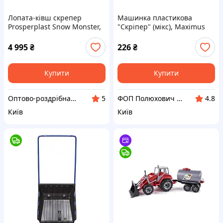
Лопата-ківш скрепер
Машинка пластикова
Prosperplast Snow Monster,
"Скріпер" (мікс), Maximus
74,5х135 см, ковш пластик,
ручка метал
4 995
₴
226
₴
Купити
Купити
Оптово-роздрібна компанія "Тайм Еко"
ФОП Полюхович Л.Г.
5
4.8
Київ
Київ