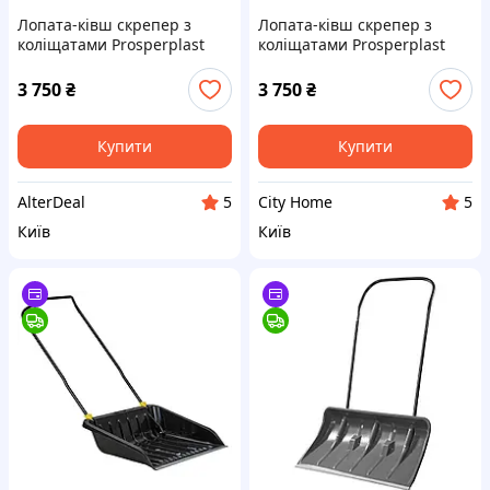
Лопата-ківш скрепер з
Лопата-ківш скрепер з
коліщатами Prosperplast
коліщатами Prosperplast
Arctic L Eco, 67х150 см, ковш
Arctic L Eco, 67х150 см, ковш
пластик, ручка метал
пластик, ручка метал
3 750
₴
3 750
₴
AlterDeal
Купити
Купити
AlterDeal
City Home
5
5
Київ
Київ