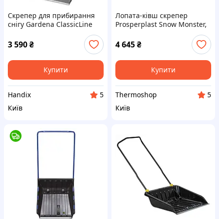
Скрепер для прибирання
Лопата-ківш скрепер
снігу Gardena ClassicLine
Prosperplast Snow Monster,
(80 см) швидке очищення
74,5х135 см, ковш пластик,
великих територій без
ручка метал
3 590
₴
4 645
₴
зусиль
Купити
Купити
Handix
Thermoshop
5
5
Київ
Київ