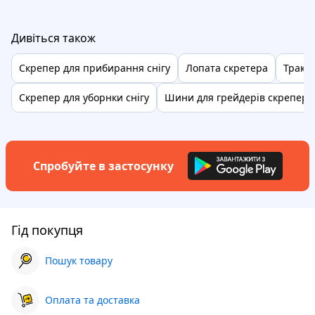
Дивіться також
Скрепер для прибирання снігу
Лопата скретера
Тракт
Скрепер для уборнки снігу
Шини для грейдерів скрепері
Спробуйте в застосунку
Гід покупця
Пошук товару
Оплата та доставка