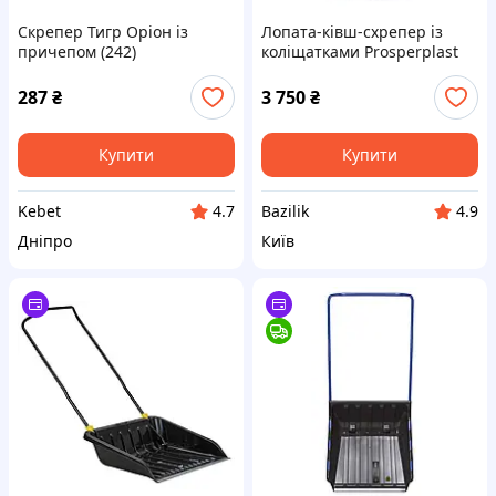
Скрепер Тигр Оріон із
Лопата-ківш-схрепер із
причепом (242)
коліщатками Prosperplast
Arctic L Eco, 67х150 см, ківш
пластик, ручка метал
287
₴
3 750
₴
Купити
Купити
Kebet
Bazilik
4.7
4.9
Дніпро
Київ