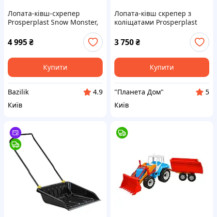
Лопата-ківш-схрепер
Лопата-ківш скрепер з
Prosperplast Snow Monster,
коліщатами Prosperplast
74,5х135 см, ківш пластик,
Arctic L Eco, 67х150 см, ковш
ручка метал
пластик, ручка метал
4 995
₴
3 750
₴
Купити
Купити
Bazilik
"Планета Дом"
4.9
5
Київ
Київ