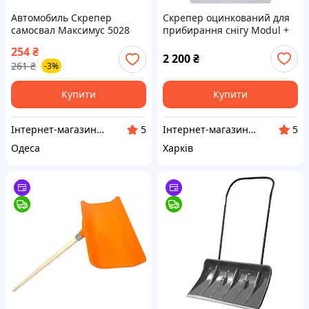
Автомобиль Скрепер
Скрепер оцинкований для
самосвал Максимус 5028
прибирання снігу Modul +
dmx
відео
254
₴
2 200
₴
261
₴
-3%
Купити
Купити
Інтернет-магазин "Domax"
Інтернет-магазин "24 інструмента"
5
5
Одеса
Харків