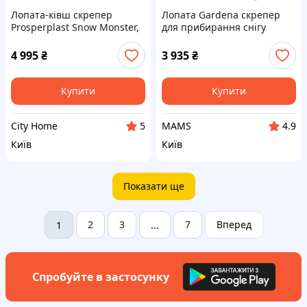
Лопата-ківш скрепер
Лопата Gardena скрепер
Prosperplast Snow Monster,
для прибирання снігу
74,5х135 см, ковш пластик,
ClassicLine, 80 см (17560-
ручка метал
30.000.00) (w594913)
4 995
₴
3 935
₴
Купити
Купити
City Home
MAMS
5
4.9
Київ
Київ
Показати ще
2
3
7
Вперед
1
...
Спробуйте в застосунку