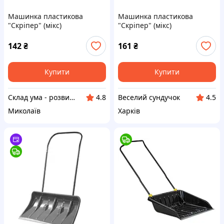
Машинка пластикова
Машинка пластикова
"Скріпер" (мікс)
"Скріпер" (мікс)
142
₴
161
₴
Купити
Купити
Склад ума - розвиваючі ігри та іграшки, книжки
Веселий сундучок
4.8
4.5
Миколаїв
Харків