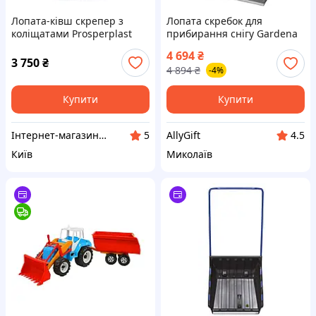
Лопата-ківш скрепер з
Лопата скребок для
коліщатами Prosperplast
прибирання снігу Gardena
Arctic L Eco, 67х150 см, ковш
ClassicLine 80 см широка
4 694
₴
пластик, ручка метал
міцний пластик
3 750
₴
4 894
₴
-4%
морозостійка з
алюмінієвою ручкою
Купити
Купити
Інтернет-магазин Dimua
AllyGift
5
4.5
Київ
Миколаїв