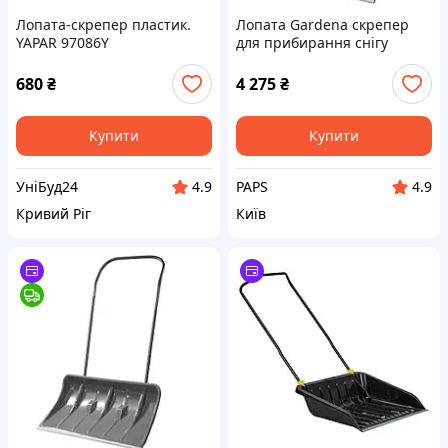
Лопата-скрепер пластик.
Лопата Gardena скрепер
YAPAR 97086Y
для прибирання снігу
ClassicLine, 80 см (17560-
30.000.00) q
680
₴
4 275
₴
Купити
Купити
УніБуд24
PAPS
4.9
4.9
Кривий Ріг
Київ