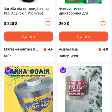
Засоби від потовиділення
Фольга тиснена
ProFACE (Skin Pro Prep)
двостороння для
антиперспірант для
фарбування волосся 14 см
обличчя антиперспірант
100 м 18 мк МІЦНА
3 240
₴
260
₴
120 мл
Купити
Купити
Магазин елітної парфюмерії та косметики "Parfum"
Амальгама
4.6
4.8
Київ
Запоріжжя