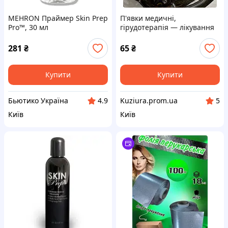
MEHRON Праймер Skin Prep
П'явки медичні,
Pro™, 30 мл
гірудотерапія — лікування
п'явками.
281
₴
65
₴
Купити
Купити
Бьютико Україна
Kuziura.prom.ua
4.9
5
Київ
Київ