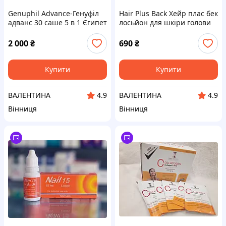
Genuphil Advance-Генуфіл
Hair Plus Back Хейр плас бек
адванс 30 саше 5 в 1 Єгипет
лосьйон для шкіри голови
100 мл (2%)
2 000
₴
690
₴
Купити
Купити
ВАЛЕНТИНА
ВАЛЕНТИНА
4.9
4.9
Вінниця
Вінниця