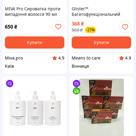
MIVA Pro Сироватка проти
Glister™
випадіння волосся 90 мл
Багатофункціональний
ополіскувач ротової
368
₴
порожнини амвей
650
₴
503
₴
-27%
Купити
Купити
Miva.pro
Means to care
4.9
4.9
Київ
Вінниця