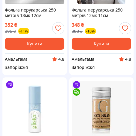
Фольга перукарська 250
Фольга перукарська 250
метрів 13мк 12см
метрів 12мк 11см
одностороння тиснена
одностороння тиснена
352
₴
348
₴
Файна Фолія
Файна Фолія
396
₴
388
₴
-11%
-10%
Купити
Купити
Амальгама
Амальгама
4.8
4.8
Запоріжжя
Запоріжжя