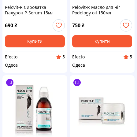
Pelovit-R Сироватка
Pelovit-R Масло для ніг
Гіалурон P-Serum 15мл
Podology oil 150мл
690
₴
750
₴
Купити
Купити
Efecto
Efecto
5
5
Одеса
Одеса