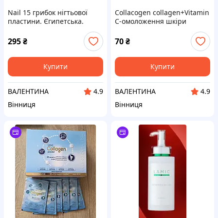
Nail 15 грибок нігтьової
Collacogen collagen+Vitamin
пластини. Єгипетська.
C-омоложення шкіри
Єгипту ( саше)
295
₴
70
₴
Купити
Купити
ВАЛЕНТИНА
ВАЛЕНТИНА
4.9
4.9
Вінниця
Вінниця