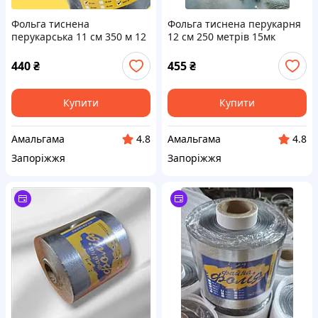
Фольга тиснена
Фольга тиснена перукарня
перукарська 11 см 350 м 12
12 см 250 метрів 15мк
мк Супер Ціна
тисненя ПОМАРАНЧ
440
₴
455
₴
Купити
Купити
Амальгама
Амальгама
4.8
4.8
Запоріжжя
Запоріжжя