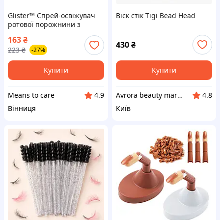
Glister™ Спрей-освіжувач
Віск стік Tigi Bead Head
ротової порожнини з
ароматом м’яти
163
₴
430
₴
223
₴
-27%
Купити
Купити
Means to care
Avrora beauty market
4.9
4.8
Вінниця
Київ