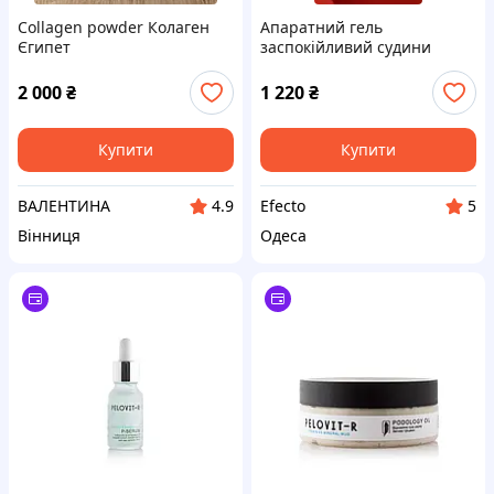
Collagen powder Колаген
Апаратний гель
Єгипет
заспокійливий судини
Lamic Gel lentitivo per i vasi
250ml
2 000
₴
1 220
₴
Купити
Купити
ВАЛЕНТИНА
Efecto
4.9
5
Вінниця
Одеса