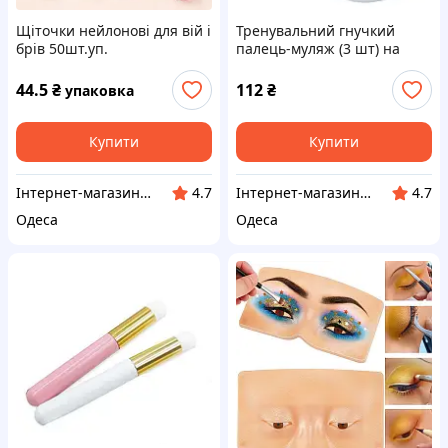
Щіточки нейлонові для вій і
Тренувальний гнучкий
брів 50шт.уп.
палець-муляж (3 шт) на
підставці для манікюру +
типси (100 шт.)
44.5
₴
112
₴
упаковка
Купити
Купити
Інтернет-магазин Million Nails
Інтернет-магазин Million Nails
4.7
4.7
Одеса
Одеса