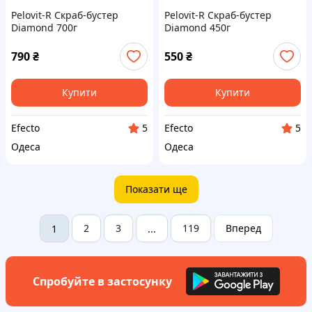
Pelovit-R Скраб-бустер
Pelovit-R Скраб-бустер
Diamond 700г
Diamond 450г
790
₴
550
₴
Купити
Купити
Efecto
Efecto
5
5
Одеса
Одеса
Показати ще
2
3
119
Вперед
1
...
Спробуйте в застосунку