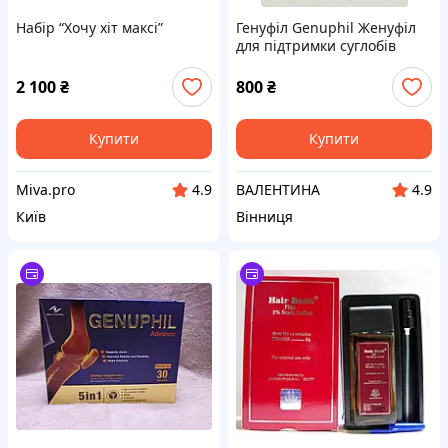
Набір “Хочу хіт максі”
Генуфіл Genuphil Женуфіл
для підтримки суглобів
2 100
₴
800
₴
Купити
Купити
Miva.pro
ВАЛЕНТИНА
4.9
4.9
Київ
Вінниця