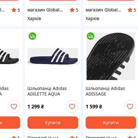
магазин Global Sport
магазин Global Sport
магазин Global Sport
5
5
5
Харків
Харків
idas
Шльопанці Adidas
Шльопанці Adidas
A
ADILETTE AQUA
ADISSAGE
1 299
₴
1 599
₴
и
Купити
Купити
Onesport.in.ua інтернет-магазин спортивних товарів
Onesport.in.ua інтернет-магазин спортивних товарів
Onesport.in.ua інтернет-магазин спортивних товарів