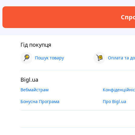
Спро
Гід покупця
Пошук товару
Оплата та до
Bigl.ua
Вебмайстрам
Конфіденційніс
Бонусна Програма
Про Bigl.ua