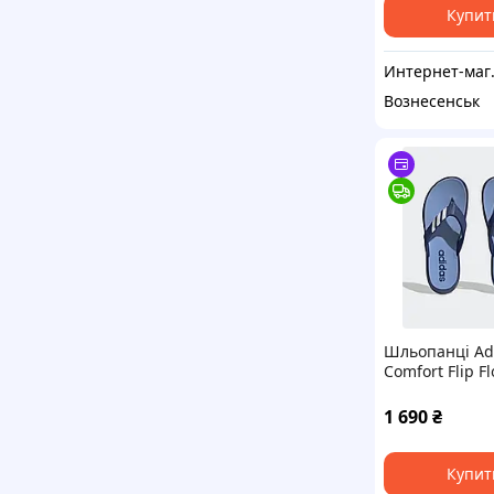
Купит
Интернет-м
Вознесенськ
Шльопанці Ad
Comfort Flip F
(Артикул: HQ4
1 690
₴
Купит