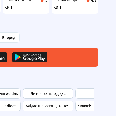
5
4.8
Київ
Київ
Вперед
ці adidas
Дитячі капці адідас
Гумові шльо
чі adidas
Адідас шльопанці жіночі
Чоловічі капці адіда