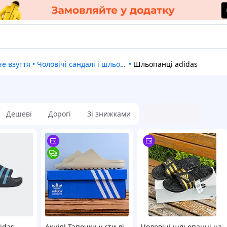
че взуття
•
Чоловічі сандалі і шльопанці
•
Шльопанці adidas
Дешеві
Дорогі
Зі знижками
idas
Акція! Тапочки у сти лі
Чоловічі шльопанці на