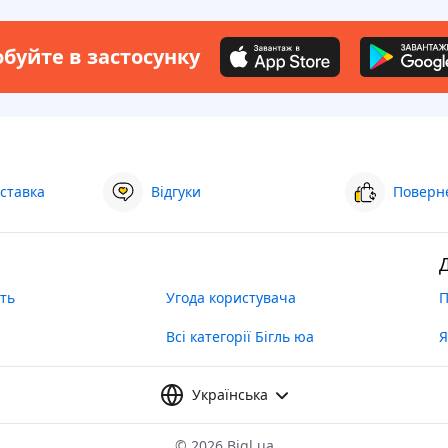
буйте в застосунку
ставка
Відгуки
Поверне
ть
Угода користувача
П
Всі категорії Бігль юа
Я
Українська
©
2026 Bigl.ua