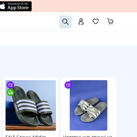
SALE Сланці Adidas
Чоловічі шльопанці на