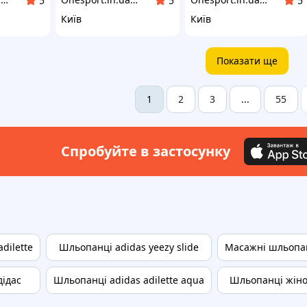
5
5
5
Київ
Київ
Показати ще
2
3
55
1
...
Спробуйте в застосунку
dilette
Шльопанці adidas yeezy slide
Масажні шльопан
дідас
Шльопанці adidas adilette aqua
Шльопанці жіно