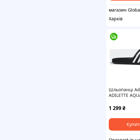
Харків
Шльопанці Ad
ADILETTE AQU
1 299
₴
Купит