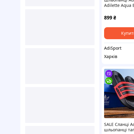
Adilette Aqua
899
₴
Купит
AdiSport
Харків
SALE Сланці A
шльопанці та