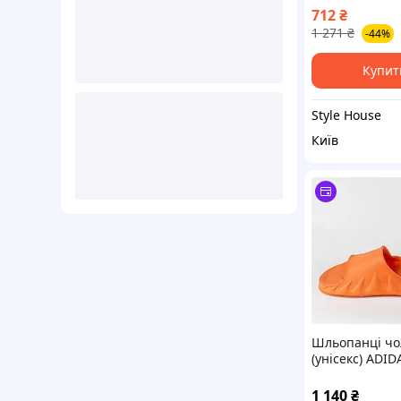
чорні з черво
712
₴
см)
1 271
₴
-44%
Купит
Style House
Київ
Шльопанці чо
(унісекс) ADID
хвилею помара
різні кольори)
1 140
₴