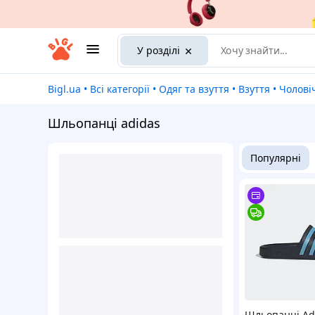
У розділі
Bigl.ua
•
Всі категорії
•
Одяг та взуття
•
Взуття
•
Чолові
Шльопанці adidas
Популярні
Шльопанці Ad