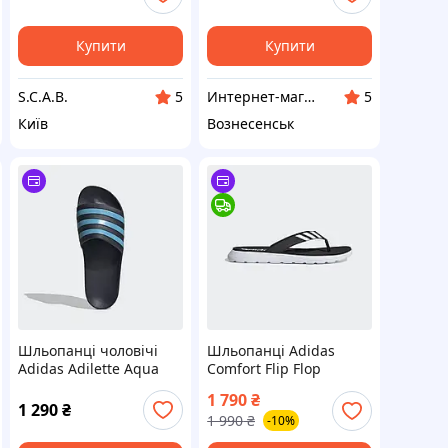
Купити
Купити
S.C.A.B.
Интернет-магазин обуви "shoescomfort"
5
5
Київ
Вознесенськ
Шльопанці чоловічі
Шльопанці Adidas
Adidas Adilette Aqua
Comfort Flip Flop
Sportwear (Артикул:
(Артикул: EG2069)
1 790
₴
EG1757) максимальний
1 290
₴
1 990
₴
-10%
- UK 9