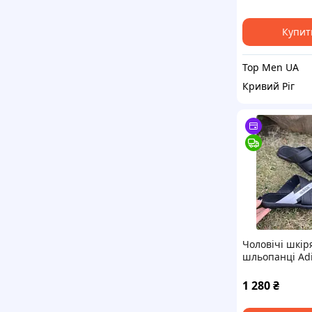
Купит
Top Men UA
Кривий Ріг
Чоловічі шкір
шльопанці Ad
чорні з білим 
см)
1 280
₴