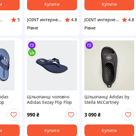
и
Купити
Купити
агазин обуви "shoescomfort"
JOINT интернет-магазин электроники
JOINT интернет-магазин электроники
5
4.8
4.8
Рівне
Рівне
idas
Шльопанці чоловічі
Шльопанці Adidas by
lop
Adidas Eezay Flip Flop
Stella McCartney
431)
(Артикул: EG2041)
(Артикул: JS0265)
990
₴
3 090
₴
и
Купити
Купити