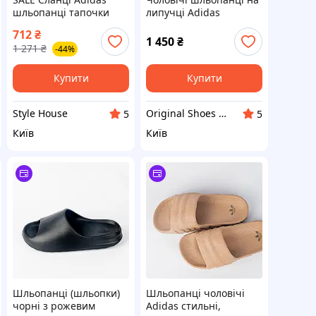
шльопанці тапочки
липучці Adidas
колір хакі 40(25 см)
Adissage 52 розмір
712
₴
1 450
₴
1 271
₴
-44%
Купити
Купити
Style House
Original Shoes Club
5
5
Київ
Київ
Шльопанці (шльопки)
Шльопанці чоловічі
чорні з рожевим
Adidas стильні,