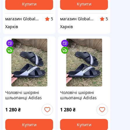
Купити
Купити
магазин Global Sport
магазин Global Sport
5
5
Харків
Харків
Чоловічі шкіряні
Чоловічі шкіряні
шльопанці Adidas
шльопанці Adidas
чорні з білим 41 (27,0
чорні з білим 43 (28,5
см)
см)
1 280
₴
1 280
₴
Купити
Купити