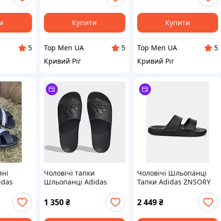
літо
и
Купити
Купити
Top Men UA
Top Men UA
5
5
5
Кривий Ріг
Кривий Ріг
яні
Чоловічі тапки
Чоловічі Шльопанці
idas
Шльопанці Adidas
Тапки Adidas ZNSORY
42 (28,0
ADILETTE AQUA IF7371
SANDAL JR3122
Оригінал
босоніжки Оригінал
1 350
₴
2 449
₴