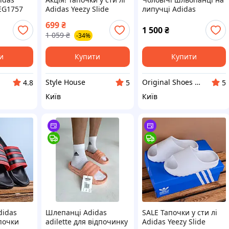
 EG1757
Adidas Yeezy Slide
липучці Adidas
шльопанці сланці хакі
Adissage 52 розмір
699
₴
41(26 см)
1 500
₴
1 059
₴
-34%
и
Купити
Купити
Style House
Original Shoes Club
4.8
5
5
Київ
Київ
didas
Шлепанці Adidas
SALE Тапочки у сти лі
почки
adilette для відпочинку
Adidas Yeezy Slide