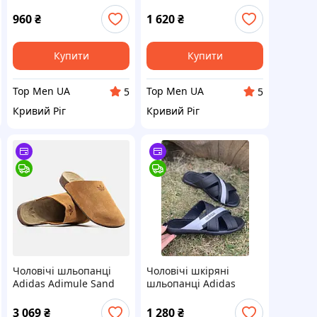
відтінком ADIDAS для
персикові, хвилястий
хлопця / дівчини на
рельєф / Адідас
960
₴
1 620
₴
літо
Купити
Купити
Top Men UA
Top Men UA
5
5
Кривий Ріг
Кривий Ріг
Чоловічі шльопанці
Чоловічі шкіряні
Adidas Adimule Sand
шльопанці Adidas
пісочного кольору
чорні з білим 45 (29,5
см)
3 069
₴
1 280
₴