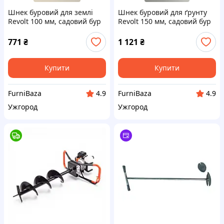
Шнек буровий для землі
Шнек буровий для ґрунту
Revolt 100 мм, садовий бур
Revolt 150 мм, садовий бур
для ґрунту, фундаменту,
для землі, фундаменту,
стовпів
стовпів
771
₴
1 121
₴
Купити
Купити
FurniBaza
FurniBaza
4.9
4.9
Ужгород
Ужгород