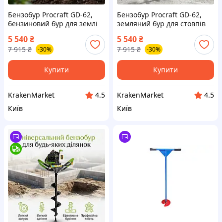
Бензобур Procraft GD-62,
Бензобур Procraft GD-62,
бензиновий бур для землі
земляний бур для стовпів
58 куб. см, для стовпів та
10 кг, бензиновий з легким
5 540
₴
5 540
₴
садових робіт для земляних
запуском для встановлення
7 915
₴
7 915
₴
-30%
-30%
робіт на дачі та в саду
парканів і опор
Купити
Купити
KrakenMarket
KrakenMarket
4.5
4.5
Київ
Київ