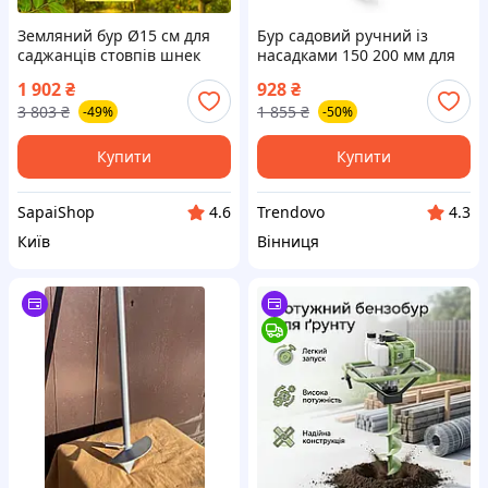
Земляний бур Ø15 см для
Бур садовий ручний із
саджанців стовпів шнек
насадками 150 200 мм для
ручний 105 см інструмент
буріння землі під стовпи
1 902
₴
928
₴
садовий боровмісна сталь
саджанці фундаментні
3 803
₴
1 855
₴
-49%
-50%
міцний
роботи
Купити
Купити
SapaiShop
Trendovo
4.6
4.3
Київ
Вінниця