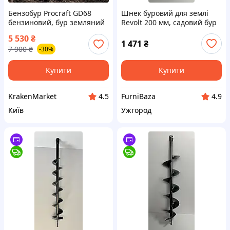
Бензобур Procraft GD68
Шнек буровий для землі
бензиновий, бур земляний
Revolt 200 мм, садовий бур
ручний для землі з 9000 об
для ґрунту, фундаменту,
5 530
₴
хв та ємністю бака 1.2 л для
стовпів
1 471
₴
7 900
₴
-30%
дому і дачі
Купити
Купити
KrakenMarket
FurniBaza
4.5
4.9
Київ
Ужгород