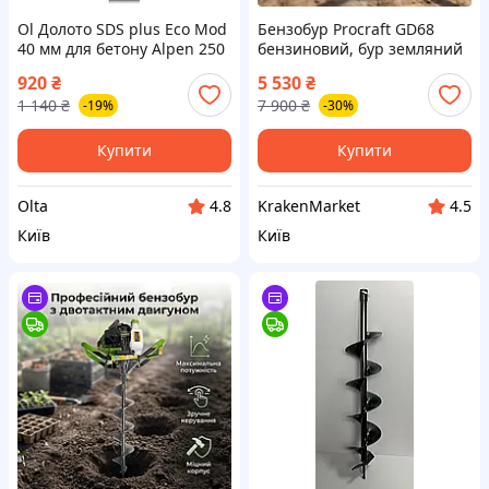
Ol Долото SDS plus Eco Mod
Бензобур Procraft GD68
40 мм для бетону Alpen 250
бензиновий, бур земляний
мм широкий інструмент
ручний для землі з
920
₴
5 530
₴
для каменю бур для ручної
двигуном 62 куб. см та 9000
1 140
₴
7 900
₴
-19%
-30%
TOP22-G
об хв для дому і дачі
Купити
Купити
Olta
KrakenMarket
4.8
4.5
Київ
Київ