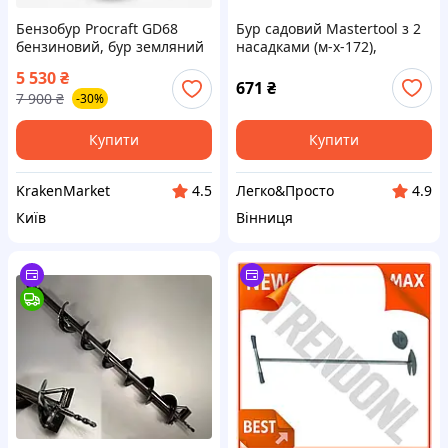
Бензобур Procraft GD68
Бур садовий Mastertool з 2
бензиновий, бур земляний
насадками (м-х-172),
для стовпів з об'ємом
ручний земляний бур для
5 530
₴
двигуна 62 куб. см та 250
буріння лунок під стовпи,
671
₴
7 900
₴
-30%
мм буром для дому і дачі
паркани, дерева та
саджанці
Купити
Купити
KrakenMarket
Легко&Просто
4.5
4.9
Київ
Вінниця