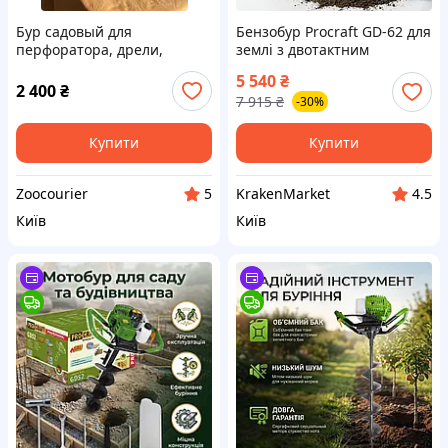
Бур садовый для
Бензобур Procraft GD-62 для
перфоратора, дрели,
землі з двотактним
миксера, ямобур, бур
двигуном 2200 Вт,
5 540
₴
садовый sds plus, sds max
бензиновий бур для стовпів
2 400
₴
7 915
₴
-30%
150 мм
для земляних робіт на дачі
та в саду
Купити
Купити
Zoocourier
KrakenMarket
5
4.5
Київ
Київ