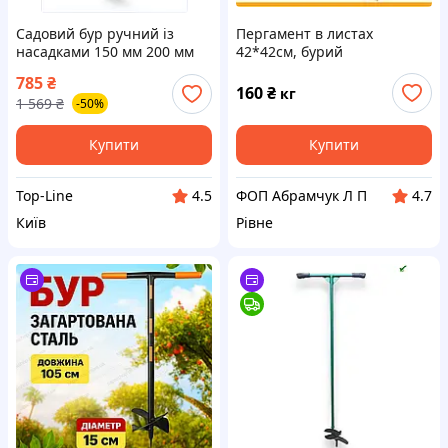
Садовий бур ручний із
Пергамент в листах
насадками 150 мм 200 мм
42*42см, бурий
для легкого буріння землі
785
₴
та встановлення стовпів
160
₴
кг
1 569
₴
-50%
Купити
Купити
Top-Line
ФОП Абрамчук Л П
4.5
4.7
Київ
Рівне