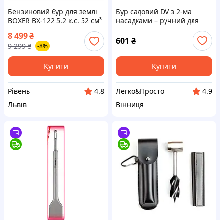
Бензиновий бур для землі
Бур садовий DV з 2-ма
BOXER BX-122 5.2 к.с. 52 см³
насадками – ручний для
з 3 свердлами 150-250 мм
посадки рослин, цибулин та
8 499
₴
бур для встановлення
дерев (СО19)
601
₴
9 299
₴
-8%
стовпів бензобур з
свердлами
Купити
Купити
Рівень
Легко&Просто
4.8
4.9
Львів
Вінниця