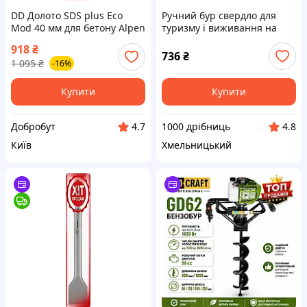
DD Долото SDS plus Eco
Ручний бур свердло для
Mod 40 мм для бетону Alpen
туризму і виживання на
250 мм широкий
природі №2130
918
₴
інструмент для каменю бур
736
₴
1 095
₴
-16%
для ручної Dobro-A
Купити
Купити
Добробут
1000 дрібниць
4.7
4.8
Київ
Хмельницький