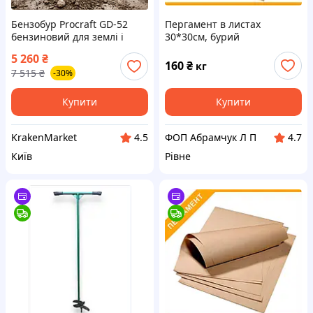
Бензобур Procraft GD-52
Пергамент в листах
бензиновий для землі і
30*30см, бурий
стовпів, бур земляний
5 260
₴
ручний 58 куб.см з легким
160
₴
кг
7 515
₴
-30%
запуском для дому і дачі
Купити
Купити
KrakenMarket
ФОП Абрамчук Л П
4.5
4.7
Київ
Рівне