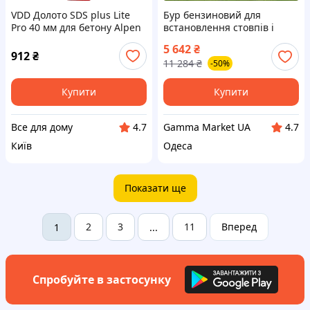
VDD Долото SDS plus Lite
Бур бензиновий для
Pro 40 мм для бетону Alpen
встановлення стовпів і
250 мм широкий
конструкцій Procraft
5 642
₴
інструмент для каменю бур
PROFESSIONAL GD62 (без
912
₴
11 284
₴
-50%
для ручної VDD11-S
шнека), Земляний мотобур
для саду та дачі
Купити
Купити
Все для дому
Gamma Market UA
4.7
4.7
Київ
Одеса
Показати ще
2
3
11
Вперед
1
...
Спробуйте в застосунку