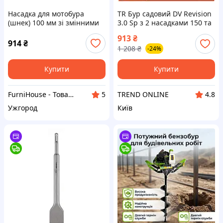
Насадка для мотобура
TR Бур садовий DV Revision
(шнек) 100 мм зі змінними
3.0 Sp з 2 насадками 150 та
лезами бур для землі ґрунту
200 мм ручний інструмент
913
₴
садових робіт та
для створення лунок у
914
₴
1 208
₴
-24%
встановлення стовпів
SpeR-4N
Купити
Купити
FurniHouse - Товари для дому та саду
TREND ONLINE
5
4.8
Ужгород
Київ