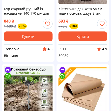
Бур садовий ручний із
Кігтеточка для кота 54 см –
насадками 140 170 мм для
міцна основа, джут 8 мм,
садіння саджанців
антикіготь тканина, ручна
840
₴
693
₴
встановлення стовпів
робота
1 680
₴
770
₴
-50%
-10%
Купити
Купити
Trendovo
PETTI
4.3
4.9
Вінниця
50089