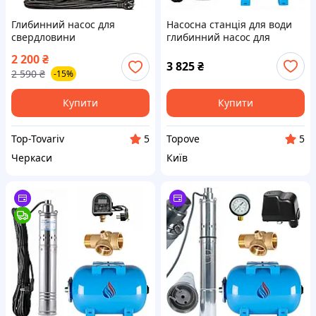
Глибинний насос для
Насосна станція для води
свердловини
глибинний насос для
занурювальний шнековий
скважини в колодязь 4 QGD
2 200
₴
Водомет в колодязь
0.55 кВт EPT-15
3 825
₴
2 590
₴
-15%
Vodomet 4 QGD 1.8-75-0.37
кВт
Купити
Купити
Top-Tovariv
Topove
5
5
Черкаси
Київ