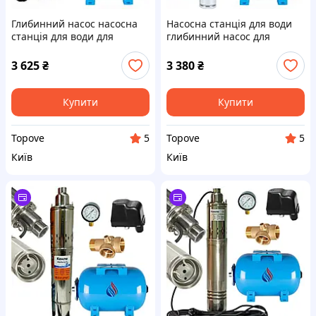
Глибинний насос насосна
Насосна станція для води
станція для води для
глибинний насос для
скважини в колодязь 4 QGD
свердловини
0.37 кВт EPT-15
занурювальної в колодязь
3 625
₴
3 380
₴
Powercraft 3S 600-6030 600
Вт
Купити
Купити
Topove
Topove
5
5
Київ
Київ