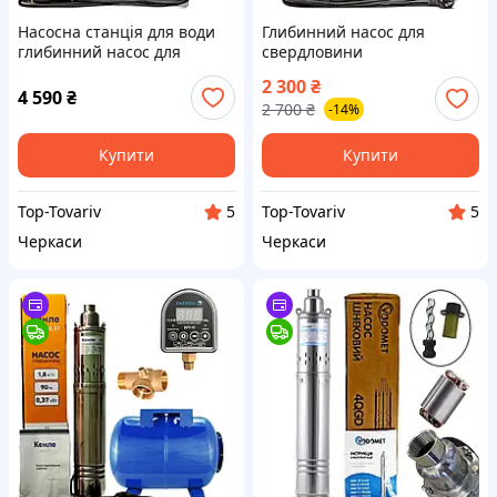
Насосна станція для води
Глибинний насос для
глибинний насос для
свердловини
свердловини
занурювальний шнековий
2 300
₴
занурювальний шнековий
в колодязь Vodomet 4 QGD
4 590
₴
2 700
₴
-14%
Кенле в колодязь Kenle 4
2.1-100-0.55 кВт
QGDa 0.37
Купити
Купити
Top-Tovariv
Top-Tovariv
5
5
Черкаси
Черкаси