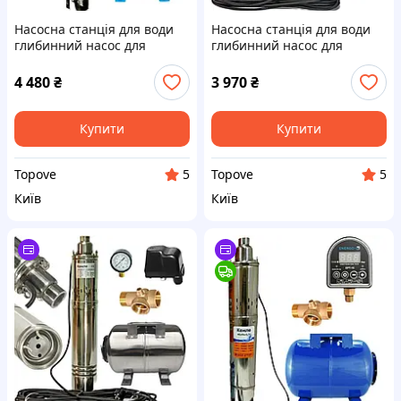
Насосна станція для води
Насосна станція для води
глибинний насос для
глибинний насос для
свердловини
свердловини
занурювальний шнековий
занурювальний шнековий
4 480
₴
3 970
₴
Кенле в колодязь Kenle 4
Кенле в колодязь Kenle 4
QGDa 0.75
QGDa 0.55
Купити
Купити
Topove
Topove
5
5
Київ
Київ