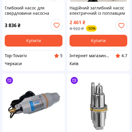
Глибокий насос для
Надійний заглибний насос
свердловини насосна
електричний із поплавцем
станція для води заглибної
для відкачування води
2 461
₴
в снігу шнековий Vomdet 4
дренажник від мережі 220
3 836
₴
4 922
₴
-50%
QGD 0.37 кВт EPT
вольтів у свердловину
Купити
Купити
Top-Tovariv
Інтернет магазин "Electro Seller" 🛒 Тільки якісні товари за найкращими цінами ✅
5
4.7
Черкаси
Київ