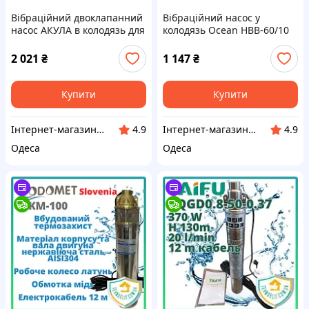
Вібраційний двоклапанний
Вібраційний насос у
насос АКУЛА в колодязь для
колодязь Ocean НВВ-60/10
будинку дачі з нижнім
для будинку дачі з верхнім
забором води
парканом води
2 021
₴
1 147
₴
Купити
Купити
Інтернет-магазин зі складу в Одесі - УкрГосСклад
Інтернет-магазин зі складу в Одесі - УкрГосСклад
4.9
4.9
Одеса
Одеса