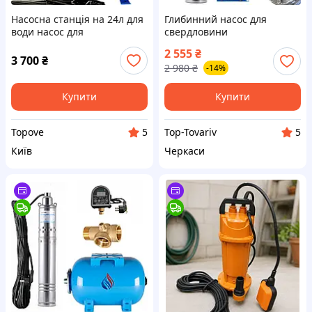
Насосна станція на 24л для
Глибинний насос для
води насос для
свердловини
свердловини в колодязь
занурювальний шнековий
2 555
₴
Kenle 4 QGDa 0.37
Водомет в колодязь
3 700
₴
2 980
₴
-14%
шнековий з реле EPT-15
Vodomet 4 QGD 2.5-130-0.75
кВт
Купити
Купити
Topove
Top-Tovariv
5
5
Київ
Черкаси