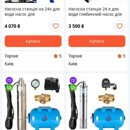
Насосна станція на 24л для
Насосна станція 24 л для
води насос для
води глибинний насос для
свердловини в колодязь
свердловини
Kenle 4 QGDa 0.55
занурювальний шнековий
4 070
₴
3 500
₴
шнековий з реле EPT-15
в колодязь ROSA 4 QGDa
0.37
Купити
Купити
Topove
Topove
5
5
Київ
Київ