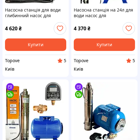
Насосна станція для води
Насосна станція на 24л для
глибинний насос для
води насос для
свердловини
свердловини в колодязь
занурювальний шнековий
Kenle 4 QGDa 0.75
4 620
₴
4 370
₴
Кенле в колодязь Kenle 4
шнековий з реле EPT-15
QGDa 0.37
Купити
Купити
Topove
Topove
5
5
Київ
Київ