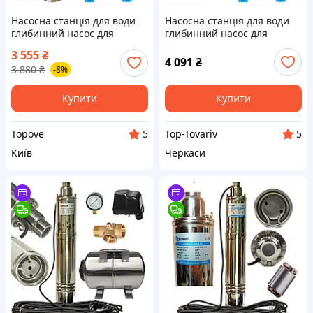
Насосна станція для води
Насосна станція для води
глибинний насос для
глибинний насос для
скважини в колодязь 4 QGD
свердловини заглибної в
3 555
₴
0.37 кВт
колодязі шнековий Vomdet
4 091
₴
3 880
₴
-8%
4 QGD 0.55 кВт EPT
Купити
Купити
Topove
Top-Tovariv
5
5
Київ
Черкаси