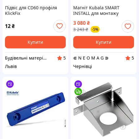
Підвіс для CD60 профіля
Магніт Kubala SMART
KlickFix
INSTALL для монтажу
профілю під гіпсокартон
3 080
₴
CD60, 60×500мм (0677)
12
₴
3 243
₴
-5%
Купити
Купити
Будівельні матеріали. Гуртівня у Львові (ceresit.lviv.ua)
⋐ N E O M A G ⋑
5
5
Львів
Чернівці