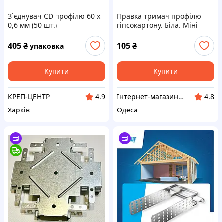
З`єднувач CD профілю 60 х
Правка тримач профілю
0,6 мм (50 шт.)
гіпсокартону. Біла. Міні
405
₴
105
₴
упаковка
Купити
Купити
КРЕП-ЦЕНТР
Інтернет-магазин "RPkits"
4.9
4.8
Харків
Одеса