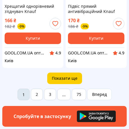
Хрещатий однорівневий
Підвіс прямий
з'єднувач Knauf
антивібраційний Knauf
Niveauverbinder для CD
Direktschwingabhänger
166
₴
170
₴
профілю 60/27 (краб)
60х30х120мм сталь 0,9 мм
182
₴
186
₴
-9%
-9%
для профілю CD 60/27
Купити
Купити
GOOL.COM.UA оптово-роздрібний склад будівельних та декоративних матеріалів інтернет-магазин
GOOL.COM.UA оптово-роздрібний склад будівельних та декоративних матеріалів інтернет-магазин
4.9
4.9
Київ
Київ
Показати ще
2
3
75
Вперед
1
...
Спробуйте в застосунку