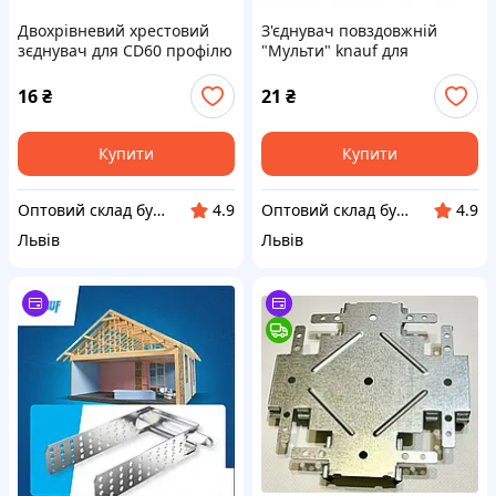
Двохрівневий хрестовий
З'єднувач повздовжній
зєднувач для CD60 профілю
"Мульти" knauf для
усилений 0,8 мм
профілю CD 60/27
16
₴
21
₴
Купити
Купити
Оптовий склад будматеріалів (semin.lviv.ua)
Оптовий склад будматеріалів (semin.lviv.ua)
4.9
4.9
Львів
Львів