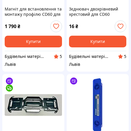
Магніт для встановлення та
Зєднювач двохрівневий
монтажу профілю CD60 для
хрестовий для CD60
гіпсокартону 60*400мм
профілю усилений 0,8 мм
1 790
₴
16
₴
Купити
Купити
Будівельні матеріали. Гуртівня у Львові (ceresit.lviv.ua)
Будівельні матеріали. Гуртівня у Львові (ceresit.lviv.ua)
5
5
Львів
Львів