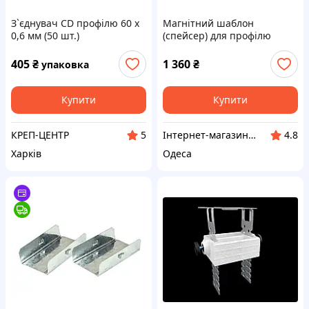
З`єднувач CD профілю 60 х
Магнітний шаблон
0,6 мм (50 шт.)
(спейсер) для профілю
гіпсокартону ГКЛ 400мм
(складний)
405
₴
1 360
₴
упаковка
Купити
Купити
КРЕП-ЦЕНТР
Інтернет-магазин "RPkits"
5
4.8
Харків
Одеса