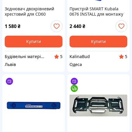
Зєднювач двохрівневий
Пристрій SMART Kubala
хрестовий для CD60
0676 INSTALL для монтажу
профілю усилений 0,8 мм
профілю CD60, 60х400 мм
100шт.
1 580
₴
2 440
₴
Купити
Купити
Будівельні матеріали. Гуртівня у Львові (ceresit.lviv.ua)
KalinaBud
5
5
Львів
Одеса