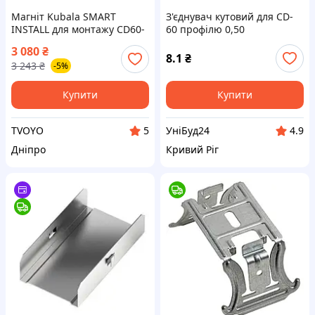
Магніт Kubala SMART
З'єднувач кутовий для CD-
INSTALL для монтажу CD60-
60 профілю 0,50
профілю під гіпсокартон
3 080
₴
CD60, 60×500мм (0677)
8.1
₴
3 243
₴
-5%
Купити
Купити
TVOYO
УніБуд24
5
4.9
Дніпро
Кривий Ріг