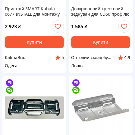
Пристрій SMART Kubala
Двохрівневий хрестовий
0677 INSTALL для монтажу
зєднувач для CD60 профілю
профілю CD60, 60х500 мм
усилений 0,8 мм 100шт.
2 923
₴
1 585
₴
Купити
Купити
KalinaBud
Оптовий склад будматеріалів (semin.lviv.ua)
5
4.9
Одеса
Львів