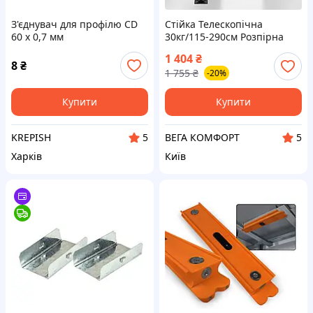
З'єднувач для профілю CD
Стійка Телескопічна
60 х 0,7 мм
30кг/115-290см Розпірна
Опора Для Монтажу
1 404
₴
Гіпсокартона
8
₴
1 755
₴
-20%
Купити
Купити
KREPISH
ВЕГА КОМФОРТ
5
5
Харків
Київ