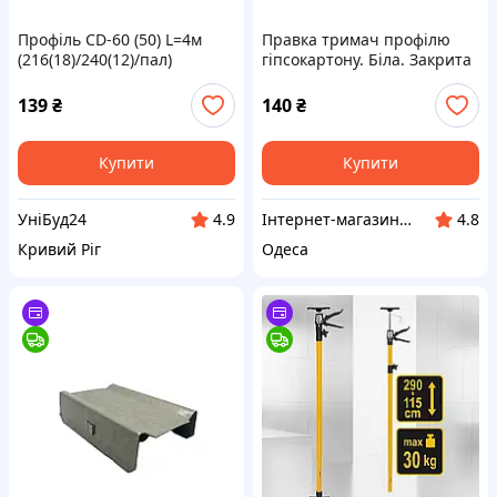
Профіль CD-60 (50) L=4м
Правка тримач профілю
(216(18)/240(12)/пал)
гіпсокартону. Біла. Закрита
139
₴
140
₴
Купити
Купити
УніБуд24
Інтернет-магазин "RPkits"
4.9
4.8
Кривий Ріг
Одеса