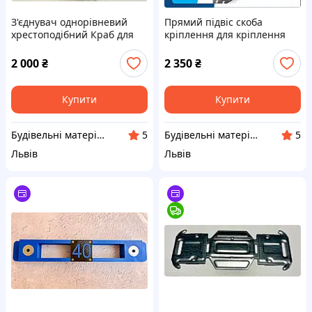
З'єднувач однорівневий
Прямий підвіс скоба
хрестоподібний Краб для
кріплення для кріплення
CD60 профілю усилений 1
гіпсокартонного профілю
мм 24шт ( упаковка )
CD60 Knauf КОРОТКИЙ 70
2 000
₴
2 350
₴
мм 100 шт
Купити
Купити
Будівельні матеріали. Гуртівня у Львові (ceresit.lviv.ua)
Будівельні матеріали. Гуртівня у Львові (ceresit.lviv.ua)
5
5
Львів
Львів