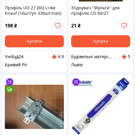
Профіль UD-27 (60) L=4м
З'єднувач "Мульти" для
Knauf (16шт/уп 336шт/пал)
профілю CD 60/27
KNAUF 60
198
₴
21
₴
Купити
Купити
УніБуд24
Будівельні матеріали. Гуртівня у Львові (ceresit.lviv.ua)
4.9
5
Кривий Ріг
Львів