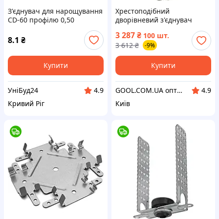
З'єднувач для нарощування
Хрестоподібний
CD-60 профілю 0,50
дворівневий з'єднувач
Knauf Kreuzverbinder для
3 287
₴
100 шт.
CD профілю 60/27
8.1
₴
3 612
₴
-9%
Купити
Купити
УніБуд24
GOOL.COM.UA оптово-роздрібний склад будівельних та декоративних матеріалів інтернет-магазин
4.9
4.9
Кривий Ріг
Київ