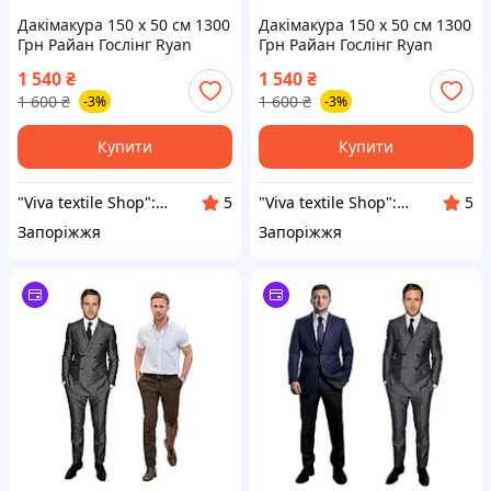
Дакімакура 150 х 50 см 1300
Дакімакура 150 х 50 см 1300
Грн Райан Гослінг Ryan
Грн Райан Гослінг Ryan
Gosling Подушка
Gosling Подушка
1 540
₴
1 540
₴
Дакімакура зі зйомною
Дакімакура зі зйомною
1 600
₴
1 600
₴
-3%
-3%
наволочкою
наволочкою
Купити
Купити
"Viva textile Shop": Даруємо м'який та комфортний сон!
"Viva textile Shop": Даруємо м'який та комфортний сон!
5
5
Запоріжжя
Запоріжжя