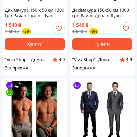
Дакімакура 150 х 50 см 1300
Дакімакура 150х50 см 1300
Грн Райан Гослінг Ryan
грн Райан Дерлін Ryan
Gosling Подушка
Gosling Подушка зі зйомкою
1 540
₴
1 540
₴
Дакімакура зі зйомною
1 600
₴
1 600
₴
-3%
-3%
наволочкою
Купити
Купити
"Viva Shop": Домашній затишок починається тут!
"Viva Shop": Домашній затишок починається тут!
4.9
4.9
Запоріжжя
Запоріжжя