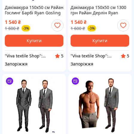
Дакімакура 150х50 см Райан
Дакімакура 150х50 см 1300
Гослинг Барбі Ryan Gosling
грн Райан Дерлін Ryan
Подушка со съёмной
Gosling Подушка зі зйомкою
1 540
₴
1 540
₴
наволочкой
1 600
₴
1 600
₴
-3%
-3%
Купити
Купити
"Viva textile Shop": Даруємо м'який та комфортний сон!
"Viva textile Shop": Даруємо м'який та комфортний сон!
5
5
Запоріжжя
Запоріжжя