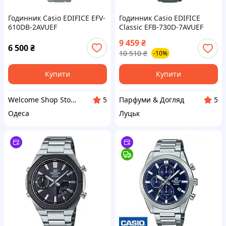
Годинник Casio EDIFICE EFV-
Годинник Casio EDIFICE
610DB-2AVUEF
Classic EFB-730D-7AVUEF
9 459
₴
6 500
₴
10 510
₴
-10%
Купити
Купити
Welcome Shop Store1
Парфуми & Догляд
5
5
Одеса
Луцьк