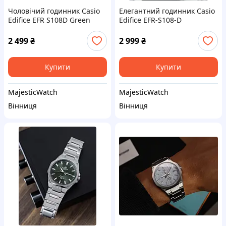
Чоловічий годинник Casio
Елегантний годинник Casio
Edifice EFR S108D Green
Edifice EFR-S108-D
2 499
₴
2 999
₴
Купити
Купити
MajesticWatch
MajesticWatch
Вінниця
Вінниця