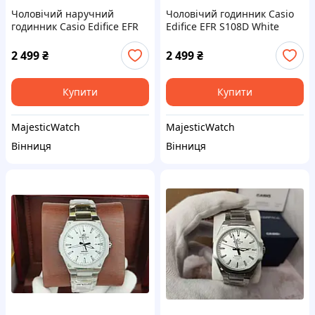
Чоловічий наручний
Чоловічий годинник Casio
годинник Casio Edifice EFR
Edifice EFR S108D White
S108D Green
2 499
₴
2 499
₴
Купити
Купити
MajesticWatch
MajesticWatch
Вінниця
Вінниця