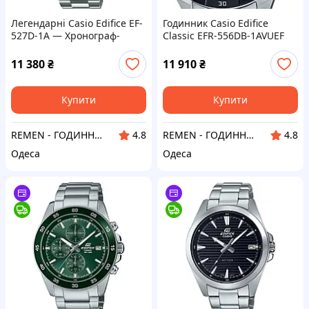
Легендарні Casio Edifice EF-
Годинник Casio Edifice
527D-1A — Хронограф-
Classic EFR-556DB-1AVUEF
авіатор, сталевий корпус,
100м водозахист
11 380
₴
11 910
₴
Купити
Купити
REMEN - ГОДИННИК ЛУЧШИЙ ПОДАРУНОК
REMEN - ГОДИННИК ЛУЧШИЙ ПОДАРУНОК
4.8
4.8
Одеса
Одеса