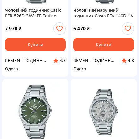
Чоловічий годинник Casio
Чоловічий наручний
EFR-526D-3AVUEF Edifice
годинник Casio EFV-140D-1A
Classic із зеленим
Edifice класичний
циферблатом
7 970
₴
6 470
₴
Купити
Купити
REMEN - ГОДИННИК ЛУЧШИЙ ПОДАРУНОК
REMEN - ГОДИННИК ЛУЧШИЙ ПОДАРУНОК
4.8
4.8
Одеса
Одеса