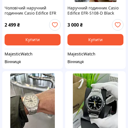
Чоловічий наручний
Наручний годинник Casio
годинник Casio Edifice EFR
Edifice EFR-S108-D Black
S108D
2 499
₴
3 000
₴
Купити
Купити
MajesticWatch
MajesticWatch
Вінниця
Вінниця