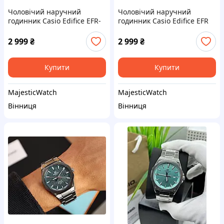
Чоловічий наручний
Чоловічий наручний
годинник Casio Edifice EFR-
годинник Casio Edifice EFR
S108D Black На Подарок
2 999
₴
2 999
₴
Купити
Купити
MajesticWatch
MajesticWatch
Вінниця
Вінниця