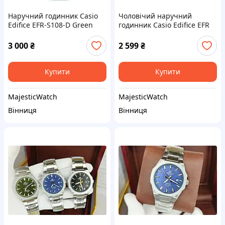
Наручний годинник Casio
Чоловічий наручний
Edifice EFR-S108-D Green
годинник Casio Edifice EFR
S108D NEW
3 000
₴
2 599
₴
Купити
Купити
MajesticWatch
MajesticWatch
Вінниця
Вінниця