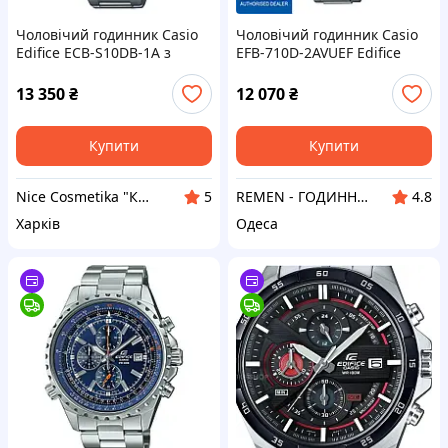
Чоловічий годинник Casio
Чоловічий годинник Casio
Edifice ECB-S10DB-1A з
EFB-710D-2AVUEF Edifice
Bluetooth та сапфіровим
Sapphire із синім
склом
циферблатом
13 350
₴
12 070
₴
Купити
Купити
Nice Cosmetika "Косметика. Парфуми. Окуляри"
REMEN - ГОДИННИК ЛУЧШИЙ ПОДАРУНОК
5
4.8
Харків
Одеса