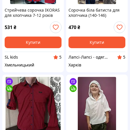
Стрейчева сорочка IKORAS
Сорочка біла батиста для
для хлопчика 7-12 років
хлопчика (140-146)
(розд) (пр. Туреччина)
531
₴
470
₴
Купити
Купити
SL kids
Лапсі-Лапсі - одяг для ляльок Baby Born, Barbie, Paola Reina, Chi Chi Love
5
5
Хмельницький
Харків