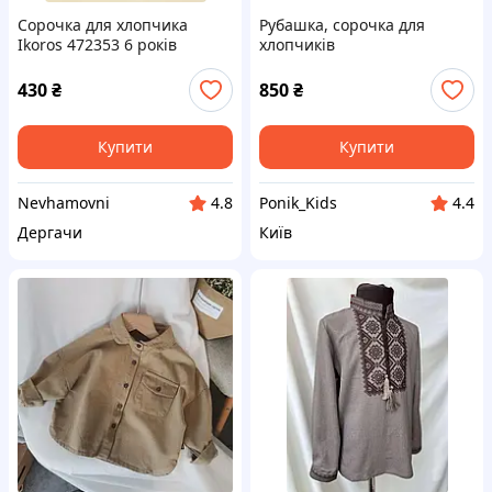
Сорочка для хлопчика
Рубашка, сорочка для
Ikoros 472353 6 років
хлопчиків
Блакитний
430
₴
850
₴
Купити
Купити
Nevhamovni
Ponik_Kids
4.8
4.4
Дергачи
Київ