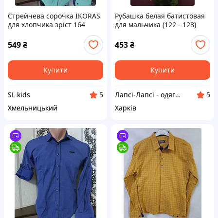
Стрейчева сорочка IKORAS
Рубашка белая батистовая
для хлопчика зріст 164
для мальчика (122 - 128)
(розд) (пр. Туреччина)
549
₴
453
₴
Купити
Купити
SL kids
Лапсі-Лапсі - одяг для ляльок Baby Born, Barbie, Paola Reina, Chi Chi Love
5
5
Хмельницький
Харків