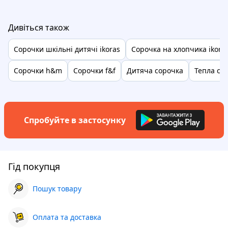
Дивіться також
Сорочки шкільні дитячі ikoras
Сорочка на хлопчика ikora
Сорочки h&m
Сорочки f&f
Дитяча сорочка
Тепла со
Спробуйте в застосунку
Гід покупця
Пошук товару
Оплата та доставка