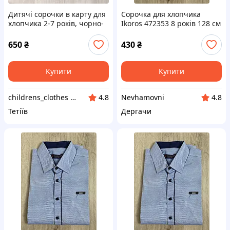
Дитячі сорочки в карту для
Сорочка для хлопчика
хлопчика 2-7 років, чорно-
Ikoros 472353 8 років 128 см
білі, з капюшоном.
Блакитна
650
₴
430
₴
Купити
Купити
childrens_clothes & shoes
Nevhamovni
4.8
4.8
Тетіїв
Дергачи