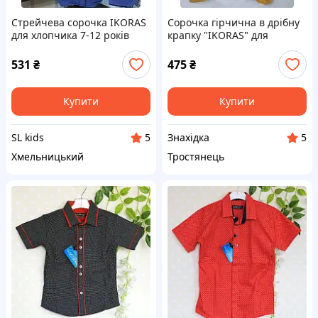
Стрейчева сорочка IKORAS
Сорочка гірчична в дрібну
для хлопчика 7-12 років
крапку "IKORAS" для
(розд) (пр. Туреччина)
хлопчика 10років
531
₴
475
₴
Купити
Купити
SL kids
Знахідка
5
5
Хмельницький
Тростянець