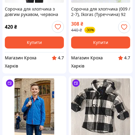
Сорочка для хлопчика з
Сорочка для хлопчика (009 /
довгим рукавом, червона
2-7), Ikoras (Туреччина) 92
(006 / 7-12), Ikoras
р. Темно-синій
308
₴
(Туреччина) 140 р.
420
₴
440
₴
-30%
Червоний
Купити
Купити
Магазин Кроха
Магазин Кроха
4.7
4.7
Харків
Харків