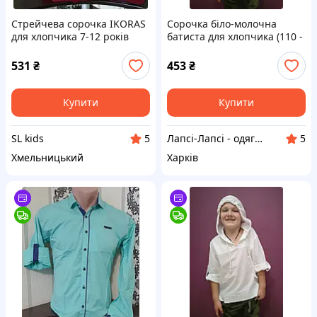
Стрейчева сорочка IKORAS
Сорочка біло-молочна
для хлопчика 7-12 років
батиста для хлопчика (110 -
(гурт) (пр. Туреччина)
116)
531
₴
453
₴
Купити
Купити
SL kids
Лапсі-Лапсі - одяг для ляльок Baby Born, Barbie, Paola Reina, Chi Chi Love
5
5
Хмельницький
Харків