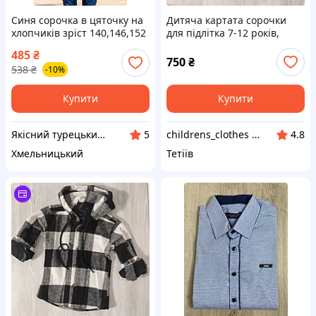
Синя сорочка в цяточку на
Дитяча картата сорочки
хлопчиків зріст 140,146,152
для підлітка 7-12 років,
Туреччина
чорно-біла, з капюшоном.
485
₴
750
₴
538
₴
-10%
Купити
Купити
Якісний турецький підлітковий та дитячий одяг
childrens_clothes & shoes
5
4.8
Хмельницький
Тетіїв