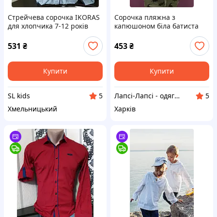
Стрейчева сорочка IKORAS
Сорочка пляжна з
для хлопчика 7-12 років
капюшоном біла батиста
(розд) (пр. Туреччина)
для хлопчика (116-112)
531
₴
453
₴
Купити
Купити
SL kids
Лапсі-Лапсі - одяг для ляльок Baby Born, Barbie, Paola Reina, Chi Chi Love
5
5
Хмельницький
Харків