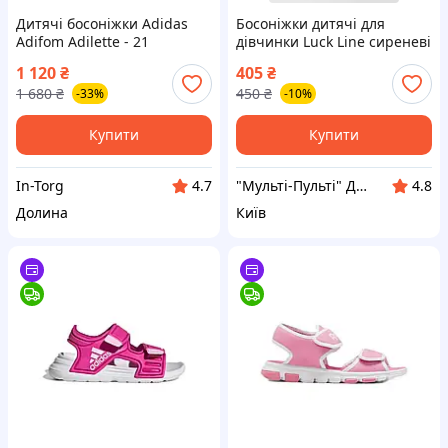
Дитячі босоніжки Adidas
Босоніжки дитячі для
Adifom Adilette - 21
дівчинки Luck Line сиреневі
EVA на липучках, легкі літні
1 120
₴
405
₴
сандалії, розміри 30-35
1 680
₴
450
₴
-33%
-10%
Купити
Купити
In-Torg
"Мульті-Пульті" Дитячий одяг, взуття, іграшки!+Товари для домашніх улюбленців
4.7
4.8
Долина
Київ