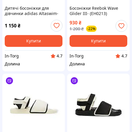
Дитячі босоніжки для
Босоніжки Reebok Wave
дівчинки adidas Altaswim-
Glider III- (EH0213)
(FZ6505)
930
₴
1 150
₴
1 200
₴
-22%
Купити
Купити
In-Torg
In-Torg
4.7
4.7
Долина
Долина