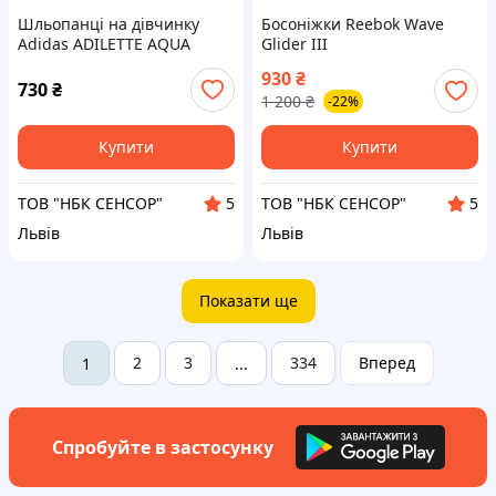
Шльопанці на дівчинку
Босоніжки Reebok Wave
Adidas ADILETTE AQUA
Glider III
930
₴
730
₴
1 200
₴
-22%
Купити
Купити
ТОВ "НБК СЕНСОР"
ТОВ "НБК СЕНСОР"
5
5
Львів
Львів
Показати ще
2
3
334
Вперед
1
...
Спробуйте в застосунку