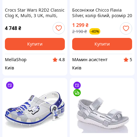
Crocs Star Wars R2D2 Classic
Босоніжки Chicco Flavia
Clog K, Multi, 3 UK, multi,
Silver, колір білий, розмір 20
34/35 EU
(011.69011.300)
1 299
₴
4 748
₴
2 190
₴
-40%
Купити
Купити
MellaShop
МАмин асистент
4.8
5
Київ
Київ