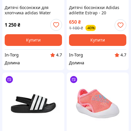
Дитячі босоніжки для
Дитячі босоніжки Adidas
хлопчика adidas Water
adilette Estrap - 20
Sandal - 21
650
₴
1 250
₴
1 100
₴
-40%
Купити
Купити
In-Torg
In-Torg
4.7
4.7
Долина
Долина