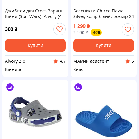
Джибітси для Crocs Зоряні
Босоніжки Chicco Flavia
Війни (Star Wars). Aivory (4
Silver, колір білий, розмір 24
шт)
(011.69011.300)
1 299
₴
300
₴
2 190
₴
-40%
Купити
Купити
Aivory 2.0
МАмин асистент
4.7
5
Вінниця
Київ