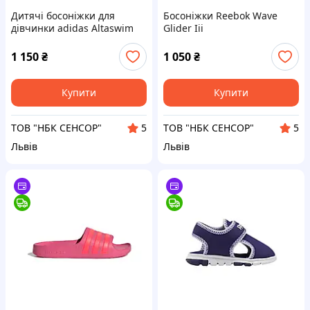
Дитячі босоніжки для
Босоніжки Reebok Wave
дівчинки adidas Altaswim
Glider Iii
1 150
₴
1 050
₴
Купити
Купити
ТОВ "НБК СЕНСОР"
ТОВ "НБК СЕНСОР"
5
5
Львів
Львів