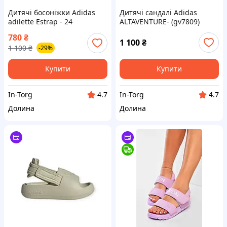
Дитячі босоніжки Adidas
Дитячі сандалі Adidas
adilette Estrap - 24
ALTAVENTURE- (gv7809)
780
₴
1 100
₴
1 100
₴
-29%
Купити
Купити
In-Torg
In-Torg
4.7
4.7
Долина
Долина