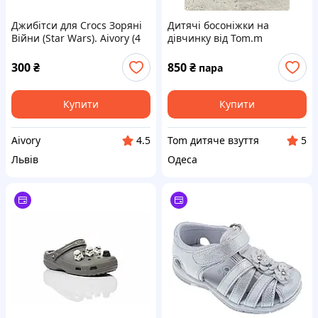
Джибітси для Crocs Зоряні
Дитячі босоніжки на
Війни (Star Wars). Aivory (4
дівчинку від Tom.m
шт)
300
₴
850
₴
пара
Купити
Купити
Aivory
Tom дитяче взуття
4.5
5
Львів
Одеса