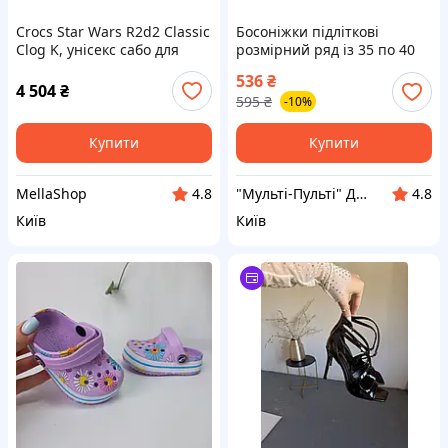
Crocs Star Wars R2d2 Classic
Босоніжки підліткові
Clog K, унісекс сабо для
розмірний ряд із 35 по 40
дітей та підлітків, Multi,
536
₴
29/30 EU, Multicolor, 29/30
4 504
₴
595
₴
-10%
EU
Купити
Купити
MellaShop
"Мульті-Пульті" Дитячий одяг, взуття, іграшки!+Товари для домашніх улюбленців
4.8
4.8
Київ
Київ