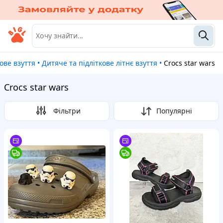
кове взуття
•
Дитяче та підліткове літнє взуття
•
Crocs star wars
Crocs star wars
Фільтри
Популярні