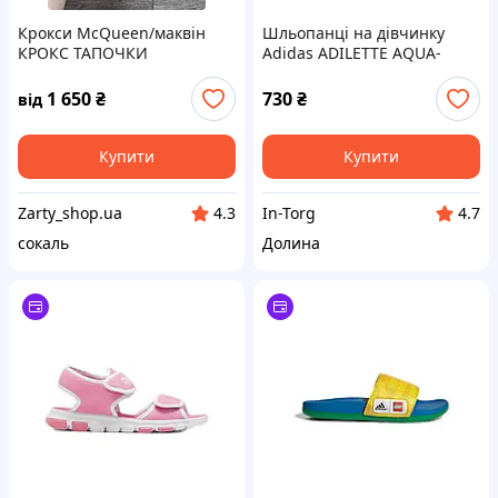
Крокси McQueen/маквін
Шльопанці на дівчинку
КРОКС ТАПОЧКИ
Adidas ADILETTE AQUA-
(GV7850)
1 650
₴
730
₴
від
Купити
Купити
Zarty_shop.ua
In-Torg
4.3
4.7
сокаль
Долина