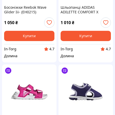
Босоніжки Reebok Wave
Шльопанці ADIDAS
Glider Iii- (EH0215)
ADILETTE COMFORT X
LEGO®- (FZ2867)
1 050
₴
1 010
₴
Купити
Купити
In-Torg
In-Torg
4.7
4.7
Долина
Долина