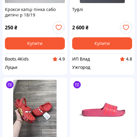
Крокси капці пінка сабо
Туфлі
дитячі р 18/19
250
₴
2 600
₴
Купити
Купити
Boots.4Kids
ИП Влад
4.9
4.8
Луцьк
Ужгород