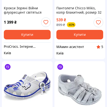
Крокси Зоряні Війни
Пантолети Chicco Mikis,
флуоресцент світяться
колір блакитний, розмір 32
оригінал / Crocs Kids
(010.73053.810)
539
₴
Crocband Star Wars R2D2
1 399
₴
899
₴
-40%
Clog (16277), Сірі
Купити
Купити
ProCrocs. Інтернет-магазин оригінальних кроксів
МАмин асистент
5
Київ
Київ