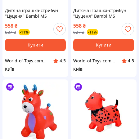
Дитяча іграшка-стрибун
Дитяча іграшка-стрибун
"Цуценя" Bambi MS
"Цуценя" Bambi MS
4160(Pink) гума, до 20 кг,
4160(Blue) гума, до 20 кг,
558
₴
558
₴
World-of-Toys
World-of-Toys
627
₴
627
₴
-11%
-11%
Купити
Купити
World-of-Toys.com.ua
World-of-Toys.com.ua
4.5
4.5
Київ
Київ