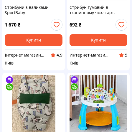
Стрибуни з валиками
Стрибун гумовий в
SportBaby
тканинному чохлі арт.
14204/1
1 670
₴
692
₴
Купити
Купити
Інтернет магазин "DOST"-"ДОСТУПНИЙ ДЛЯ ВСІХ"
Интернет-магазин "Lovely Toys"
4.9
5
Київ
Київ