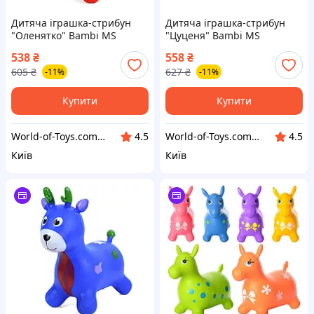
Дитяча іграшка-стрибун
Дитяча іграшка-стрибун
"Оленятко" Bambi MS
"Цуценя" Bambi MS
3259(Red) гума, до 20 кг,
4160(Red) гума, до 20 кг,
538
₴
558
₴
World-of-Toys
World-of-Toys
605
₴
627
₴
-11%
-11%
Купити
Купити
World-of-Toys.com.ua
World-of-Toys.com.ua
4.5
4.5
Київ
Київ