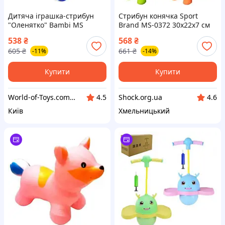
Дитяча іграшка-стрибун
Стрибун конячка Sport
"Оленятко" Bambi MS
Brand MS-0372 30х22х7 см
3259(Blue) гума, до 20 кг,
4004154
538
₴
568
₴
World-of-Toys
605
₴
661
₴
-11%
-14%
Купити
Купити
World-of-Toys.com.ua
Shock.org.ua
4.5
4.6
Київ
Хмельницький