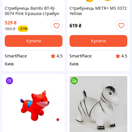
Стрибунець Bambi BT-RJ-
Стрибунець METR+ MS 0372
0074 Pink Іграшка-стрибун
Yellow
Лисиця
529
₴
619
₴
769
₴
-31%
Купити
Купити
SmartPlace
SmartPlace
4.5
4.5
Київ
Київ