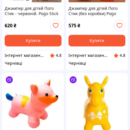
Джампер для дітей Пого
Джампер для дітей Пого
Стик - червоній. Pogo Stick
Стик (без коробки) Pogo
Jumper Pink. Стрибка для
Stick Jumper. Стрибка для
дітей Пого Джамп. Вік 3+
дітей Пого Джамп 3+ (в
620
₴
575
₴
асортименті)
Купити
Купити
Інтернет магазин IQ Rapid
Інтернет магазин IQ Rapid
4.8
4.8
Чернівці
Чернівці