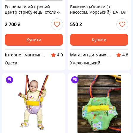
Розвиваючий ігровий
Блискучі м'ячики (з
центр стрибунець, столик-
насосом, морський), BATTAT
LEGO та крутиться сидіння
[BX1511Z]
(рожевий)
2 700
₴
550
₴
Купити
Купити
Інтернет-магазин дитячих товарів та іграшок Kids_play_shop
Магазин дитячих товарів "ВізОк"
4.9
4.8
Одеса
Хмельницький