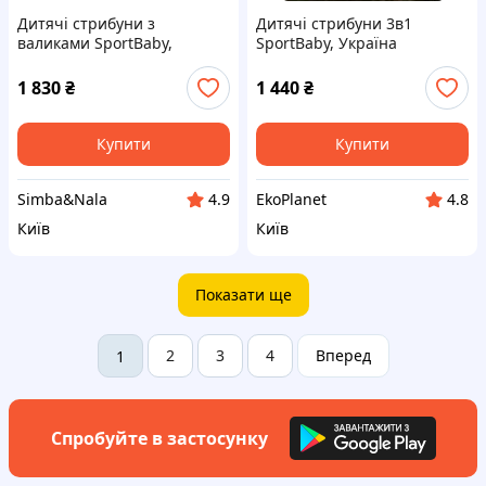
Дитячі стрибуни з
Дитячі стрибуни 3в1
валиками SportBaby,
SportBaby, Україна
Україна
1 830
₴
1 440
₴
Купити
Купити
Simba&Nala
EkoPlanet
4.9
4.8
Київ
Київ
Показати ще
2
3
4
Вперед
1
Спробуйте в застосунку