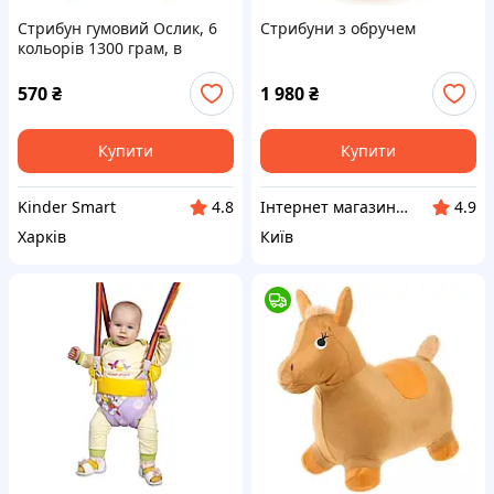
Стрибун гумовий Ослик, 6
Стрибуни з обручем
кольорів 1300 грам, в
кульку
570
₴
1 980
₴
Купити
Купити
Kinder Smart
Інтернет магазин "DOST"-"ДОСТУПНИЙ ДЛЯ ВСІХ"
4.8
4.9
Харків
Київ