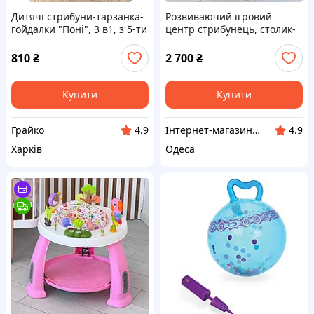
Дитячі стрибуни-тарзанка-
Розвиваючий ігровий
гойдалки "Поні", 3 в1, з 5-ти
центр стрибунець, столик-
місяців
LEGO та крутиться сидіння
(блакитний)
810
₴
2 700
₴
Купити
Купити
Грайко
Інтернет-магазин дитячих товарів та іграшок Kids_play_shop
4.9
4.9
Харків
Одеса