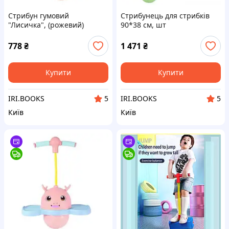
Стрибун гумовий
Стрибунець для стрибків
"Лисичка", (рожевий)
90*38 см, шт
778
₴
1 471
₴
Купити
Купити
IRI.BOOKS
IRI.BOOKS
5
5
Київ
Київ