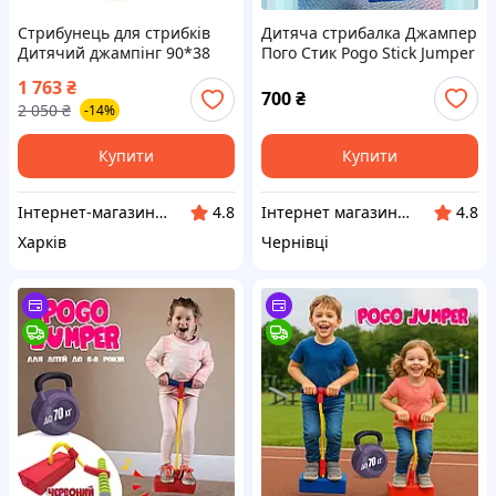
Стрибунець для стрибків
Дитяча стрибалка Джампер
Дитячий джампінг 90*38
Пого Стик Pogo Stick Jumper
см, світло у короб 42*19*21
зі звуком Мобі Джампер
1 763
₴
см (РОЖЕВИЙ) MIC (BR2502)
Пострибун дитячий
700
₴
2 050
₴
-14%
скакунок Вік 3+
Купити
Купити
Інтернет-магазин "NOWA" - товари для всієї родини!
Інтернет магазин IQ Rapid
4.8
4.8
Харків
Чернівці