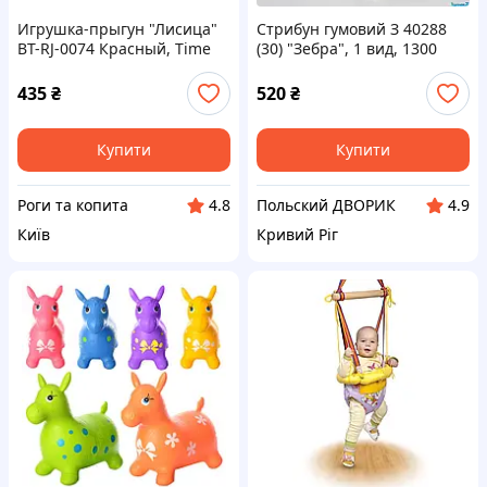
Игрушка-прыгун "Лисица"
Стрибун гумовий З 40288
BT-RJ-0074 Красный, Time
(30) "Зебра", 1 вид, 1300
Toys
грам, в кульку
435
₴
520
₴
Купити
Купити
Роги та копита
Польский ДВОРИК
4.8
4.9
Київ
Кривий Ріг