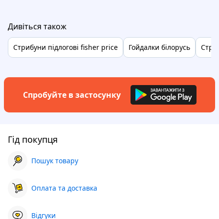
Дивіться також
Стрибуни підлогові fisher price
Гойдалки білорусь
Стри
Спробуйте в застосунку
Гід покупця
Пошук товару
Оплата та доставка
Відгуки