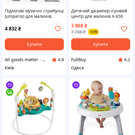
Підлогові музичні стрибунці
Дитячий джампер-ігровий
Jumperoo для малюків,
центр для малюків X-650
65HT4967T
зелений • підлоговий
3 868
₴
стрибунок зі світловими та
4 832
₴
7 736
₴
-50%
звуковими ефектами •
знімне
Купити
Купити
All goods matter - актуальные товары на каждый день
FullBuy
4.8
4.2
Київ
Одеса