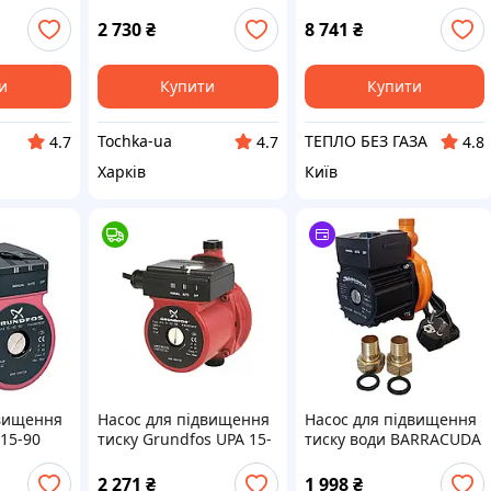
15-90 230В Schuko
2 730
₴
8 741
₴
и
Купити
Купити
Tochka-ua
ТЕПЛО БЕЗ ГАЗА
4.7
4.7
4.8
Харків
Київ
двищення
Насос для підвищення
Насос для підвищення
 15-90
тиску Grundfos UPA 15-
тиску води BARRACUDA
90
UPA -15/90
2 271
₴
1 998
₴