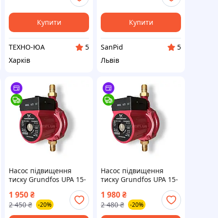
Купити
Купити
ТЕХНО-ЮА
SanPid
5
5
Харків
Львів
Насос підвищення
Насос підвищення
тиску Grundfos UPA 15-
тиску Grundfos UPA 15-
120-Z
130-Z
1 950
₴
1 980
₴
2 450
₴
2 480
₴
-20%
-20%