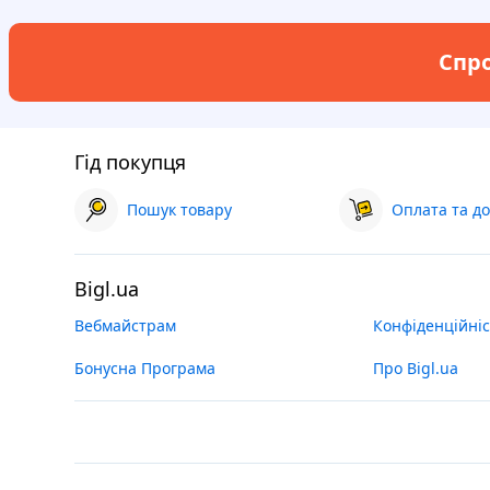
Спро
Гід покупця
Пошук товару
Оплата та до
Bigl.ua
Вебмайстрам
Конфіденційніс
Бонусна Програма
Про Bigl.ua