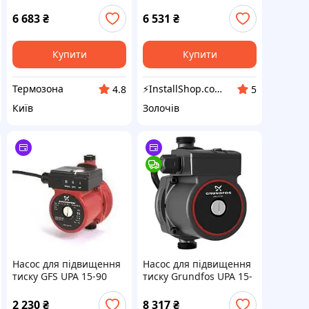
AUTO 1 х 230 В, 50 Гц
UPA 15-90 99547009
(99547009)
6 683
₴
6 531
₴
Купити
Купити
Термозона
⚡InstallShop.com.ua⚡
4.8
5
Київ
Золочів
Насос для підвищення
Насос для підвищення
тиску GFS UPA 15-90
тиску Grundfos UPA 15-
90 (99547009)
2 230
₴
8 317
₴