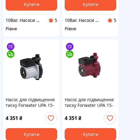
Купити
Купити
10Bar. Насоси та опалення.
10Bar. Насоси та опалення.
5
5
Рівне
Рівне
Насос для підвищення
Насос для підвищення
тиску Forwater UPA 15-
тиску Forwater UPA 15-
130-Z з гайками
130-Z з гайками New
(Grundfos)
4 351
₴
4 351
₴
Купити
Купити