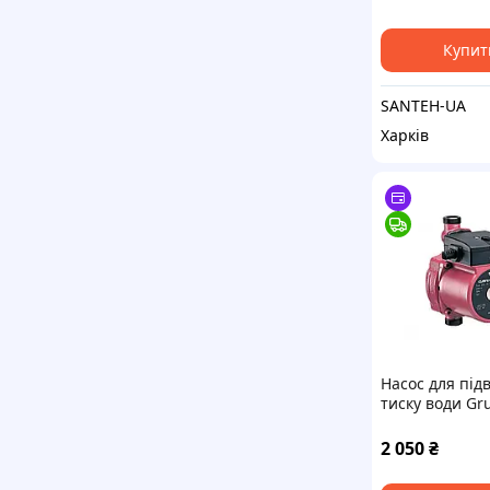
Купит
SANTEH-UA
Харків
Насос для пі
тиску води Gr
UPA 15-90 160
2 050
₴