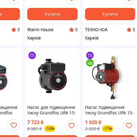
и
Купити
Купити
Warm House
ТЕХНО-ЮА
5
5
5
Харків
Харків
двищення
Насос для підвищення
Насос підвищення
undfos
тиску Grundfos UPA 15-
тиску Grundfos UPA 15-
90 SCHUKO
120-Z
7 723
₴
1 920
₴
8 581
₴
2 320
₴
-10%
-17%