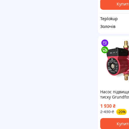
Купит
Teplokup
Золочів
Насос підвищ
тиску Grundfo
100-Z
1 930
₴
2 430
₴
-20%
Купит