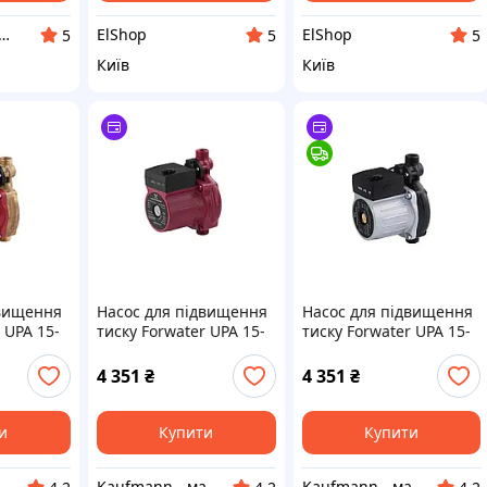
r. Насоси та опалення.
ElShop
ElShop
5
5
5
Київ
Київ
двищення
Насос для підвищення
Насос для підвищення
 UPA 15-
тиску Forwater UPA 15-
тиску Forwater UPA 15-
130-Z з гайками New
130-Z з гайками
(Grundfos)
4 351
₴
4 351
₴
и
Купити
Купити
Kaufmann - магазин сантехніки
Kaufmann - магазин сантехніки
Kaufmann - магазин сантехніки