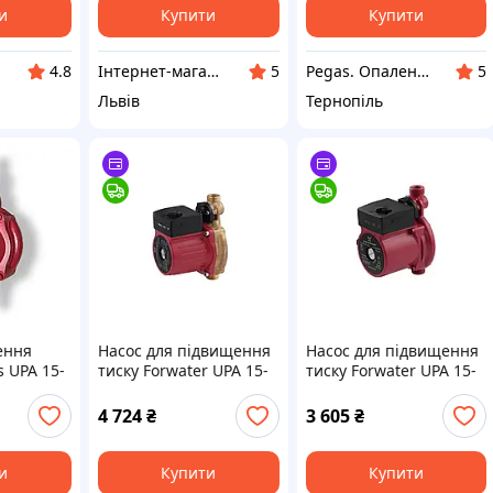
и
Купити
Купити
Інтернет-магазин Dominant
Pegas. Опалення та водопостачання
4.8
5
5
Львів
Тернопіль
ення
Насос для підвищення
Насос для підвищення
s UPA 15-
тиску Forwater UPA 15-
тиску Forwater UPA 15-
130-Z
100-Z з гайками
4 724
₴
3 605
₴
и
Купити
Купити