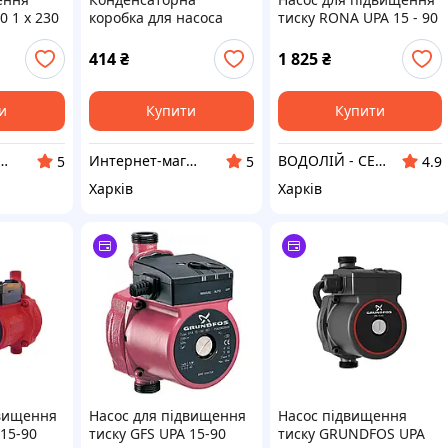
0 1 x 230
коробка для насоса
тиску RONA UPA 15 - 90
60 мм
Grundfos UPA 15-90 160
547009)
414
₴
1 825
₴
и
Купити
Купити
атор Запоріжжя
Интернет-магазин насосов "Все-насосы"
ВОДОЛІЙ - СЕРВІС
5
5
4.9
Харків
Харків
двищення
Насос для підвищення
Насос підвищення
 15-90
тиску GFS UPA 15-90
тиску GRUNDFOS UPA