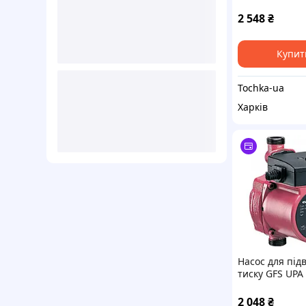
2 548
₴
Купит
Tochka-ua
Харків
Насос для пі
тиску GFS UPA
2 048
₴