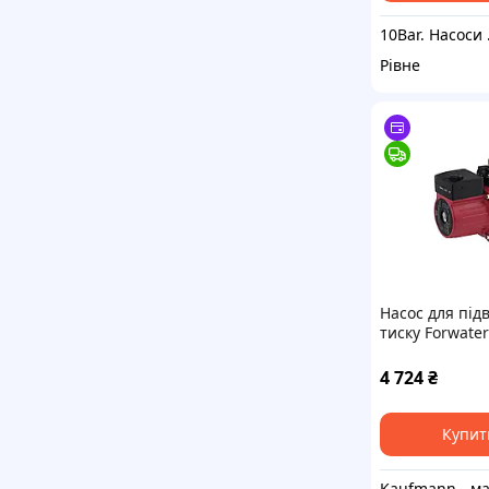
10Ba
Рівне
Насос для пі
тиску Forwater
130-Z
4 724
₴
Купит