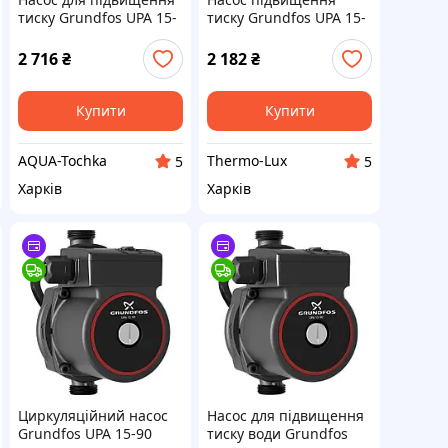
тиску Grundfos UPA 15-
тиску Grundfos UPA 15-
90
90
2 716
₴
2 182
₴
Купити
Купити
AQUA-Tochka
Thermo-Lux
5
5
Харків
Харків
Циркуляційний насос
Насос для підвищення
Grundfos UPA 15-90
тиску води Grundfos