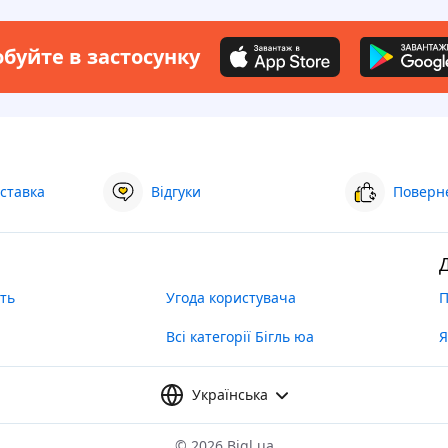
буйте в застосунку
ставка
Відгуки
Поверне
ть
Угода користувача
П
Всі категорії Бігль юа
Я
Українська
©
2026 Bigl.ua