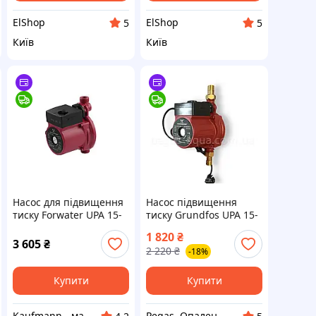
ElShop
ElShop
5
5
Київ
Київ
Насос для підвищення
Насос підвищення
тиску Forwater UPA 15-
тиску Grundfos UPA 15-
100-Z з гайками
100-Z
1 820
₴
3 605
₴
2 220
₴
-18%
Купити
Купити
Kaufmann - магазин сантехніки
Pegas. Опалення та водопостачання