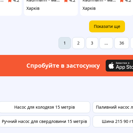
4.2
4.2
4.2
Харків
Харків
Показати ще
2
3
36
1
...
Спробуйте в застосунку
Насос для колодязя 15 метрів
Паливний насос л
Ручний насос для свердловини 15 метрів
Шина 215 90 r1