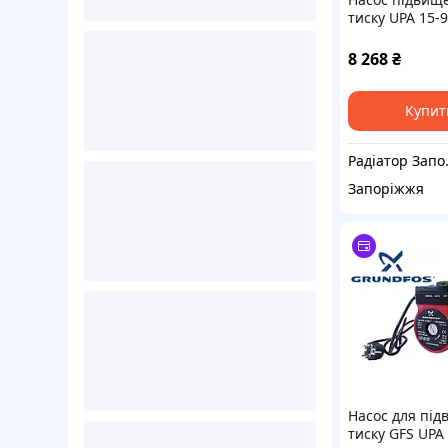
тиску UPA 15-9
V 120 Вт L = 1
GRUNDFOS (99
8 268
₴
Купит
Раді
Запоріжжя
Насос для пі
тиску GFS UPA