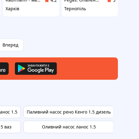
4.2
5
Харків
Тернопіль
Вперед
анос 1.5
Паливний насос рено Кенго 1.5 дизель
Н
5 ваз
Оливний насос ланос 1.5
Насос дл