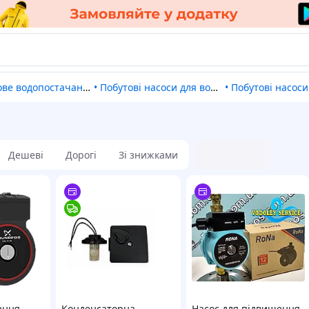
ове водопостачання
•
Побутові насоси для водопостачання, водовідведення
•
Побутові насоси
Дешеві
Дорогі
Зі знижками
ення
Конденсаторна
Насос для підвищення