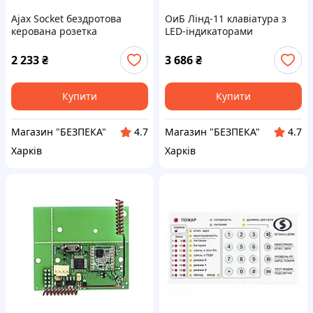
Ajax Socket бездротова
ОиБ Лінд-11 клавіатура з
керована розетка
LED-індикаторами
2 233
₴
3 686
₴
Купити
Купити
Магазин "БЕЗПЕКА"
Магазин "БЕЗПЕКА"
4.7
4.7
Харків
Харків