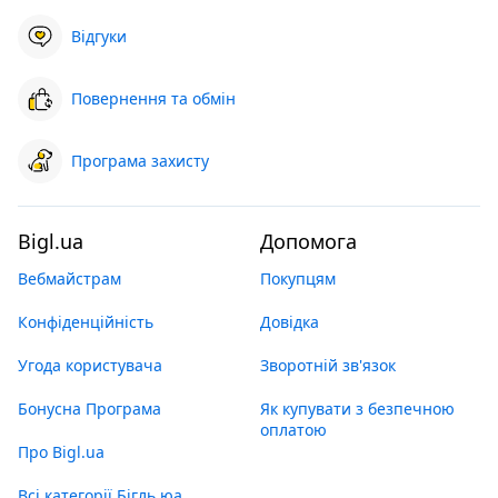
Відгуки
Повернення та обмін
Програма захисту
Bigl.ua
Допомога
Вебмайстрам
Покупцям
Конфіденційність
Довідка
Угода користувача
Зворотній зв'язок
Бонусна Програма
Як купувати з безпечною
оплатою
Про Bigl.ua
Всі категорії Бігль юа