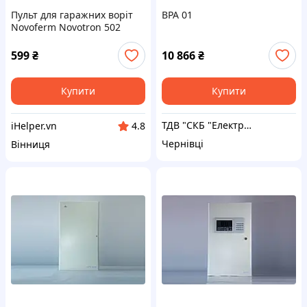
Пульт для гаражних воріт
BPA 01
Novoferm Novotron 502
MAX43-2, 512 MIX43-2 (2 шт)
599
₴
10 866
₴
Купити
Купити
ТДВ "СКБ "Електронмаш"
iHelper.vn
4.8
Чернівці
Вінниця