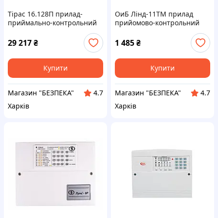
Тірас 16.128П прилад-
ОиБ Лінд-11ТМ прилад
приймально-контрольний
прийомово-контрольний
пожежник
(комплект)
29 217
₴
1 485
₴
Купити
Купити
Магазин "БЕЗПЕКА"
Магазин "БЕЗПЕКА"
4.7
4.7
Харків
Харків