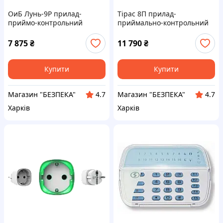
ОиБ Лунь-9Р прилад-
Тірас 8П прилад-
приймо-контрольний
приймально-контрольний
пожежник
пожежний
7 875
₴
11 790
₴
Купити
Купити
Магазин "БЕЗПЕКА"
Магазин "БЕЗПЕКА"
4.7
4.7
Харків
Харків