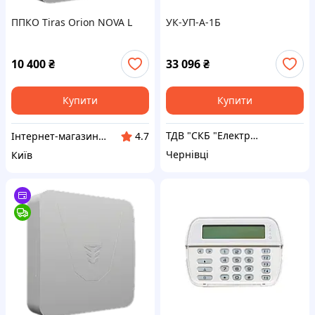
ППКО Tiras Orion NOVA L
УК-УП-А-1Б
10 400
₴
33 096
₴
Купити
Купити
ТДВ "СКБ "Електронмаш"
Інтернет-магазин Kronverk
4.7
Чернівці
Київ