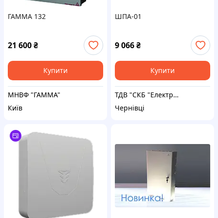
ГАММА 132
ШПА-01
21 600
₴
9 066
₴
Купити
Купити
МНВФ "ГАММА"
ТДВ "СКБ "Електронмаш"
Київ
Чернівці