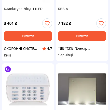
Клавіатура Лінд-11LED
БВВ-А
3 401
₴
7 182
₴
Купити
Купити
ТДВ "СКБ "Електронмаш"
ОХОРОННІ СИСТЕМИ ВІД GL-GROUP
4.7
Чернівці
Київ