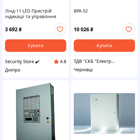
Лінд-11 LED Пристрій
BPA 02
індикації та управління
3 692
₴
10 026
₴
Купити
Купити
ТДВ "СКБ "Електронмаш"
Security Store ✔️
4.8
Чернівці
Дніпро