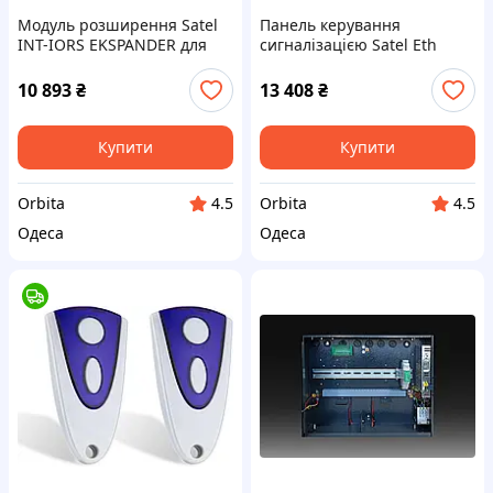
Модуль розширення Satel
Панель керування
INT-IORS EKSPANDER для
сигналізацією Satel Eth
сигналізації
Perfectaip32 з додатком
10 893
₴
13 408
₴
Купити
Купити
Orbita
Orbita
4.5
4.5
Одеса
Одеса