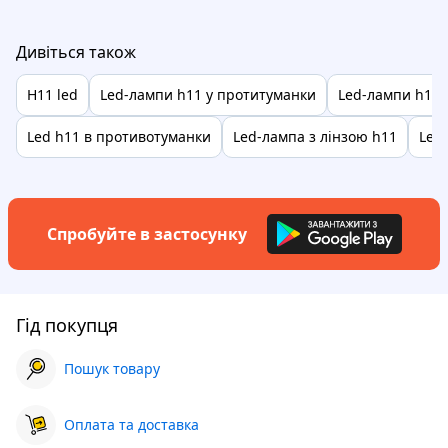
Дивіться також
H11 led
Led-лампи h11 у протитуманки
Led-лампи h11 
Led h11 в противотуманки
Led-лампа з лінзою h11
Led
Спробуйте в застосунку
Гід покупця
Пошук товару
Оплата та доставка