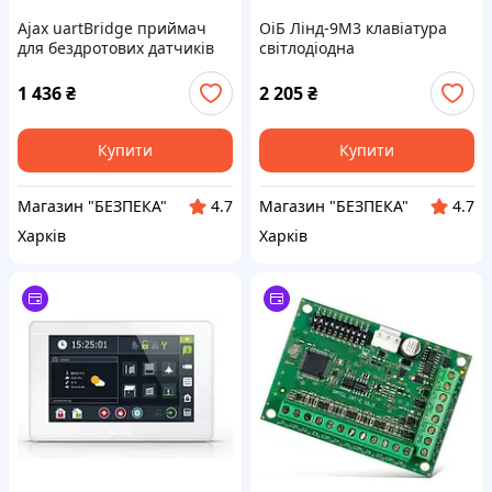
Ajax uartBridge приймач
ОіБ Лінд-9М3 клавіатура
для бездротових датчиків
світлодіодна
1 436
₴
2 205
₴
Купити
Купити
Магазин "БЕЗПЕКА"
Магазин "БЕЗПЕКА"
4.7
4.7
Харків
Харків