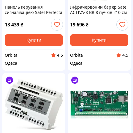
Панель керування
Інфрачервоний бар'єр Satel
сигналізацією Satel Perfecta
ACTIVA-8 BR 8 пучків 210 см
64 M 8-64 входи
13 439
₴
19 696
₴
Купити
Купити
Orbita
Orbita
4.5
4.5
Одеса
Одеса