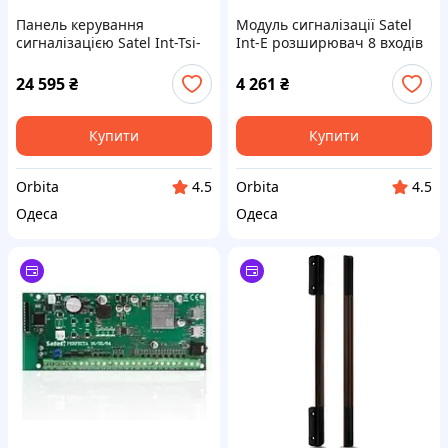
Панель керування
Модуль сигналізації Satel
сигналізацією Satel Int-Tsi-
Int-E розширювач 8 входів
W 7
24 595
₴
4 261
₴
Купити
Купити
Orbita
Orbita
4.5
4.5
Одеса
Одеса