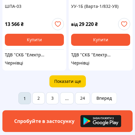
ШПА-03
УУ-1Б (Варта-1/832-У8)
13 566
₴
29 220
₴
від
Купити
Купити
ТДВ "СКБ "Електронмаш"
ТДВ "СКБ "Електронмаш"
Чернівці
Чернівці
Показати ще
2
3
24
Вперед
1
...
Спробуйте в застосунку