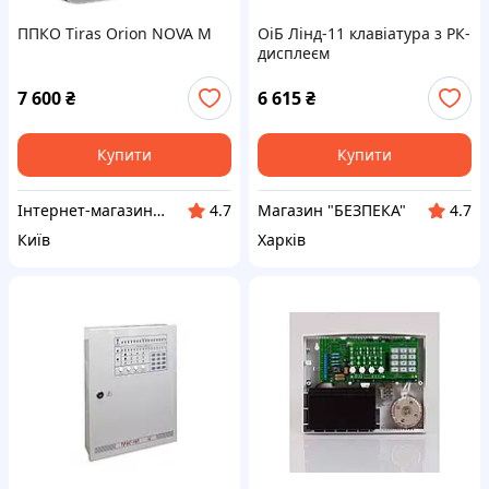
ППКО Tiras Orion NOVA M
ОіБ Лінд-11 клавіатура з РК-
дисплеєм
7 600
₴
6 615
₴
Купити
Купити
Інтернет-магазин Kronverk
Магазин "БЕЗПЕКА"
4.7
4.7
Київ
Харків