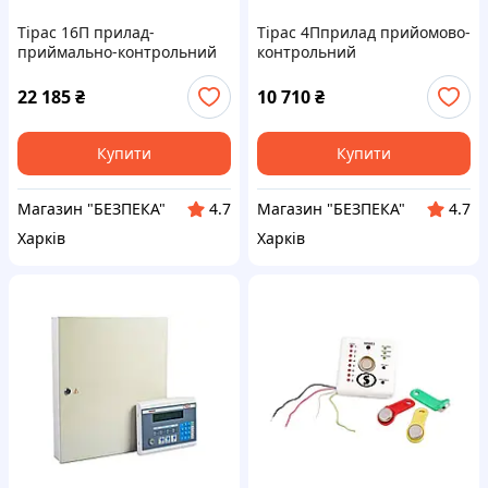
Тірас 16П прилад-
Тірас 4Пприлад прийомово-
приймально-контрольний
контрольний
пожежний
22 185
₴
10 710
₴
Купити
Купити
Магазин "БЕЗПЕКА"
Магазин "БЕЗПЕКА"
4.7
4.7
Харків
Харків