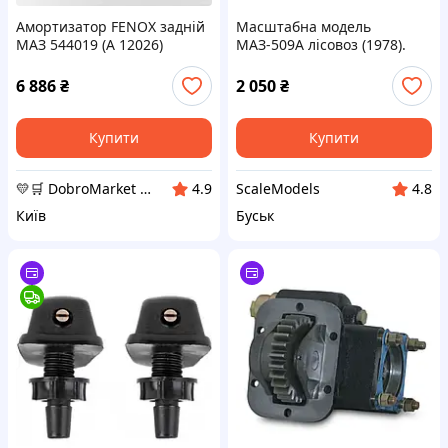
Амортизатор FENOX задній
Масштабна модель
МАЗ 544019 (A 12026)
МАЗ-509А лісовоз (1978).
Автолегенди. Вантажівки.
Масштаб 1:43
6 886
₴
2 050
₴
Купити
Купити
💛🛒 DobroMarket 💛🛒 мережа інтернет-магазинів
ScaleModels
4.9
4.8
Київ
Буськ