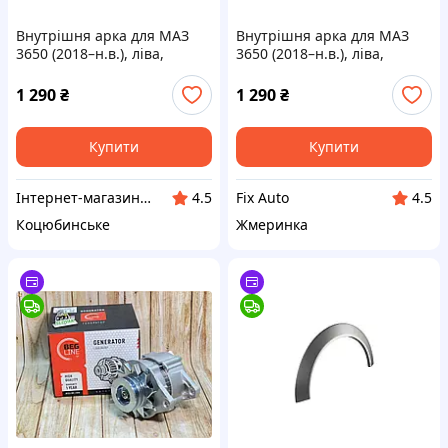
Внутрішня арка для МАЗ
Внутрішня арка для МАЗ
3650 (2018–н.в.), ліва,
3650 (2018–н.в.), ліва,
висота 85 мм, радіус
висота 85 мм, радіус
залежить від моделі
залежить від моделі
1 290
₴
1 290
₴
автомобіля
автомобіля
Купити
Купити
Інтернет-магазин "VooDooCar"
Fix Auto
4.5
4.5
Коцюбинське
Жмеринка