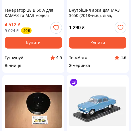
Генератор 28 В 50 A для
Внутрішня арка для МАЗ
КАМАЗ та МАЗ моделі
3650 (2018–н.в.), ліва,
Г-273В1 від BEG-LINE для
висота 85 мм, радіус
4 512
₴
надійного живлення авто
залежить від моделі
1 290
₴
9 024
₴
-50%
автомобіля
Купити
Купити
Тут купуй
ТвоєАвто
4.5
4.6
Вінниця
Жмеринка