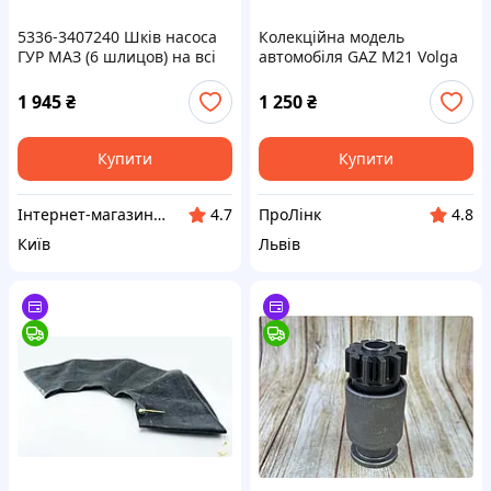
5336-3407240 Шків насоса
Колекційна модель
ГУР МАЗ (6 шлицов) на всі
автомобіля GAZ M21 Volga
моделі
1959 Hachette HACHM21
1:24
1 945
₴
1 250
₴
Купити
Купити
Інтернет-магазин запчастин МАЗ КАМАЗ КРАЗ ЗИЛ ГАЗ "Орбіта Запчастина"
ПроЛінк
4.7
4.8
Київ
Львів