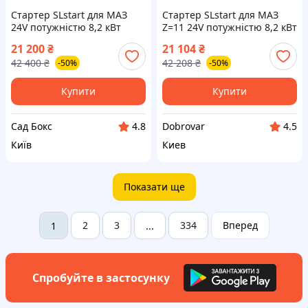
Стартер SLstart для МАЗ
Стартер SLstart для МАЗ
24V потужністю 8,2 кВт
Z=11 24V потужністю 8,2 кВт
модель СТ142Т для
модель СТ142Т для
21 200
₴
21 104
₴
надійного запуску двигуна
надійного запуску двигуна
42 400
₴
42 208
₴
-50%
-50%
Купити
Купити
Сад Бокс
Dobrovar
4.8
4.5
Київ
Киев
Показати ще
2
3
334
Вперед
1
...
Спробуйте в застосунку