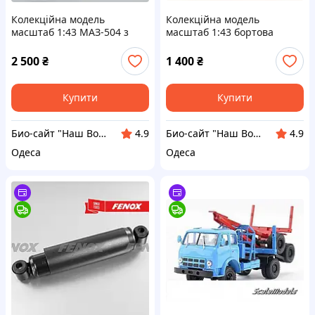
Колекційна модель
Колекційна модель
масштаб 1:43 МАЗ-504 з
масштаб 1:43 бортова
напівпричепом МАЗ-9380
вантажівка МАЗ-500А від
від нашого Автопром
бренда Наш Автопром
2 500
₴
1 400
₴
Купити
Купити
Био-сайт "Наш Восток"
Био-сайт "Наш Восток"
4.9
4.9
Одеса
Одеса