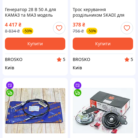
Генератор 28 В 50 A для
Трос керування
КАМАЗ та МАЗ модель
роздільником SKADI для
Г-273В1 від BEG-LINE для
МАЗ і КРАЗ завдовжки 1050
4 417
₴
378
₴
надійної роботи автомобіля
мм модель 238Н.1772183
8 834
₴
756
₴
-50%
-50%
Купити
Купити
BROSKO
BROSKO
5
5
Київ
Київ