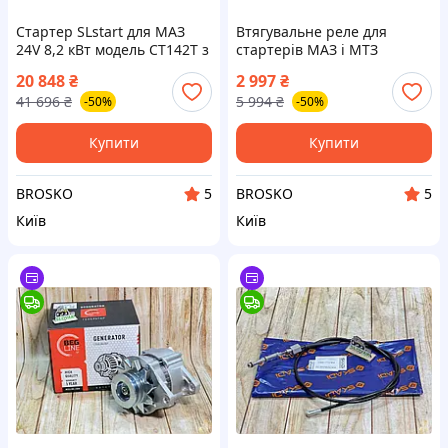
Стартер SLstart для МАЗ
Втягувальне реле для
24V 8,2 кВт модель СТ142Т з
стартерів МАЗ і МТЗ
високою потужністю й
моделей 5404 і 5432.3708
20 848
₴
2 997
₴
надійністю
від БАТЕ для надійного
41 696
₴
5 994
₴
-50%
-50%
запуску
Купити
Купити
BROSKO
BROSKO
5
5
Київ
Київ