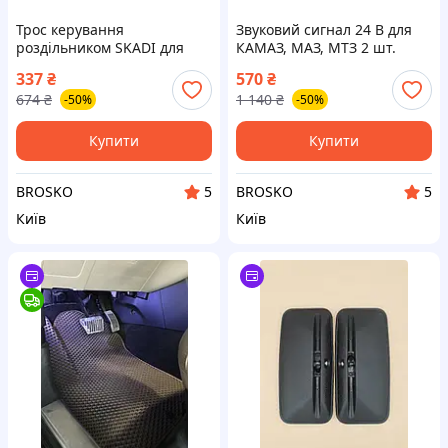
Трос керування
Звуковий сигнал 24 В для
роздільником SKADI для
КАМАЗ, МАЗ, МТЗ 2 шт.
МАЗ і КРАЗ завдовжки 850
модель BEG-LINE BL-
337
₴
570
₴
мм модель 238.1772183
С313/314 для надійної
674
₴
1 140
₴
-50%
-50%
роботи
Купити
Купити
BROSKO
BROSKO
5
5
Київ
Київ