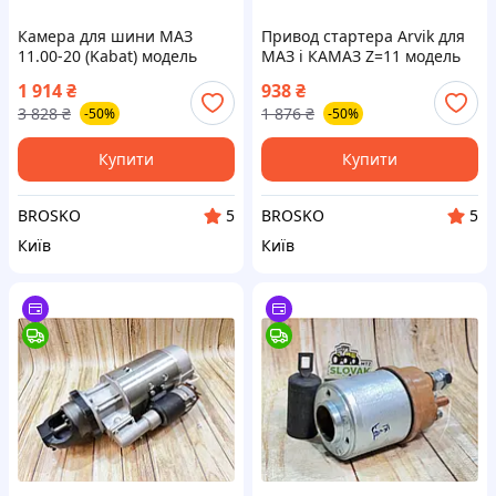
Камера для шини МАЗ
Привод стартера Arvik для
11.00-20 (Kabat) модель
МАЗ і КАМАЗ Z=11 модель
DC201100V3214KBK для
СТ2502-8601144 висока
1 914
₴
938
₴
надійного використання
якість і надійність
3 828
₴
1 876
₴
-50%
-50%
Купити
Купити
BROSKO
BROSKO
5
5
Київ
Київ