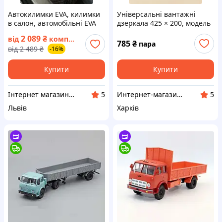
Автокилимки EVA, килимки
Універсальні вантажні
в салон, автомобільні EVA
дзеркала 425 × 200, модель
килимки. Килимки в салон
V8 на Камаз, Зіл, Маз, Газ
2 089
₴
від
комплект
авто практично на будь-яку
785
₴
пара
від
2 489
₴
-16%
модель
Купити
Купити
Інтернет магазин Soulmarket
Интернет-магазин "Karshep"
5
5
Львів
Харків