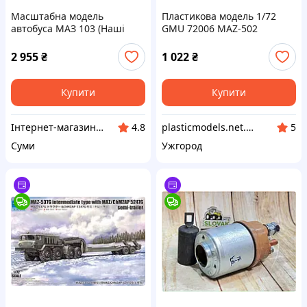
Масштабна модель
Пластикова модель 1/72
автобуса МАЗ 103 (Наші
GMU 72006 MAZ-502
автобуси) 1:43
совєцький вантажний
автомобіль МАЗ-502
2 955
₴
1 022
₴
Купити
Купити
Інтернет-магазин "Luck-Lak"
plasticmodels.net.ua
4.8
5
Суми
Ужгород