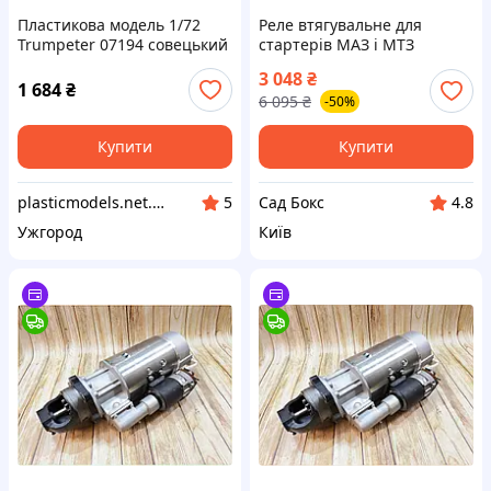
Пластикова модель 1/72
Реле втягувальне для
Trumpeter 07194 совецький
стартерів МАЗ і МТЗ
тягач МАЗ-437Г з причепом
моделей 5404 і 5432.3708
3 048
₴
МАЗ/ЧМЗАП-5247Г
від БАТЕ для надійного
1 684
₴
6 095
₴
-50%
запуску двигуна
Купити
Купити
plasticmodels.net.ua
Сад Бокс
5
4.8
Ужгород
Київ