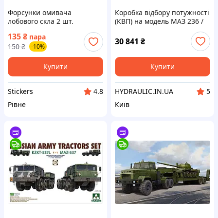
Форсунки омивача
Коробка відбору потужності
лобового скла 2 шт.
(КВП) на модель МАЗ 236 /
Універсальні. Підійдуть на
238 / 239 ISO TF19002P,
135
₴
пара
більшість моделей авто
ABER
30 841
₴
150
₴
-10%
Купити
Купити
Stickers
HYDRAULIC.IN.UA
4.8
5
Рівне
Київ