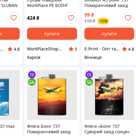
 SLUBAN
WorkPlace PE БОЇНГ
Помаранчевий захід
l Boeing
300х500 мм
сонця»
99
₴
163
424
₴
110
₴
-10%
и
Купити
Купити
SmartsToys інтернет-магазин іграшок
WorkPlaceShop - Студія настільних покриттів
E-Print - Опт та Роздріб
4.8
5
4.8
Харків
Вінниця
737 max
Фляга Боїнг 737
Фляга «Боїнг 737
Помаранчевий захід
Суворий захід сонця»