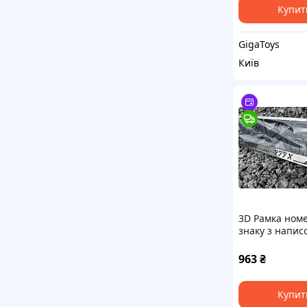
Купит
GigaToys
Київ
3D Рамка ном
знаку з напис
"BOEING 777 X
963
₴
Купит