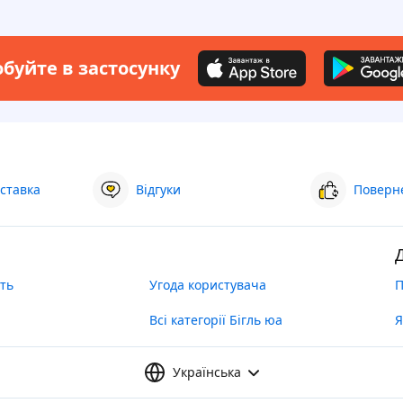
буйте в застосунку
ставка
Відгуки
Поверне
ть
Угода користувача
П
Всі категорії Бігль юа
Я
Українська