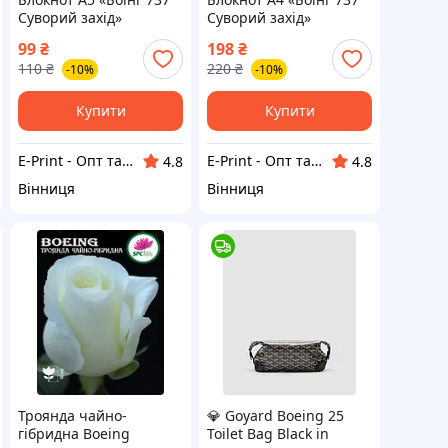
Суворий захід»
Суворий захід»
99
₴
198
₴
110
₴
220
₴
-10%
-10%
Купити
Купити
E-Print - Опт та Роздріб
E-Print - Опт та Роздріб
4.8
4.8
Вінниця
Вінниця
Троянда чайно-
💎 Goyard Boeing 25
гібридна Boeing
Toilet Bag Black in