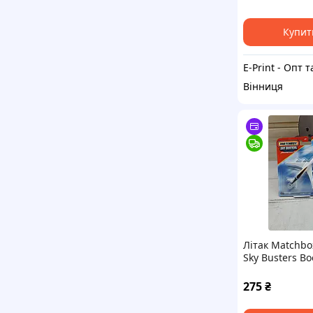
Купит
Вінниця
Літак Matchbo
Sky Busters Bo
400 JDJ05
275
₴