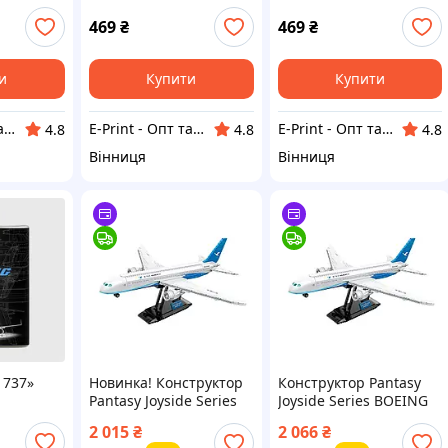
сонця»
469
₴
469
₴
и
Купити
Купити
E-Print - Опт та Роздріб
E-Print - Опт та Роздріб
E-Print - Опт та Роздріб
4.8
4.8
4.8
Вінниця
Вінниця
 737»
Hoвинкa! Конструктор
Конструктор Pantasy
Pantasy Joyside Series
Joyside Series BOEING
BOEING 787 (11017).
787 (11017)
2 015
₴
2 066
₴
Oфіційнa гapaнтiя!