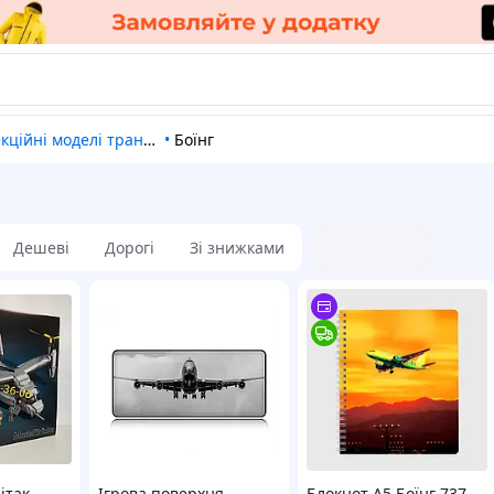
кційні моделі транспорту
•
Боїнг
Дешеві
Дорогі
Зі знижками
ітак
Ігрова поверхня
Блокнот А5 Боїнг 737