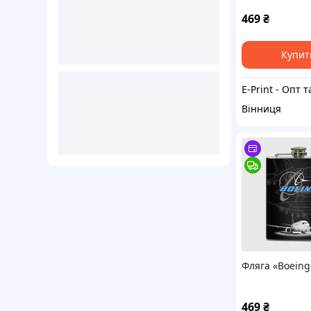
469
₴
Купит
Вінниця
Фляга «Boeing
469
₴