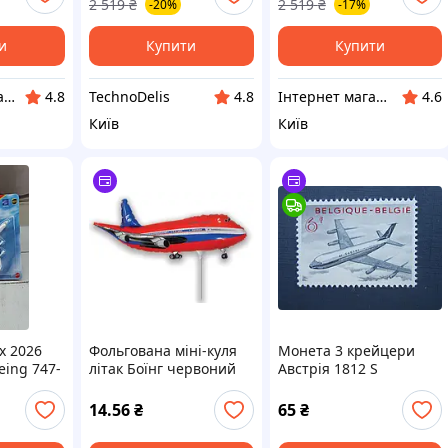
2 519
₴
2 519
₴
-20%
-17%
TechnoDelis
и
Купити
Купити
E-Print - Опт та Роздріб
TechnoDelis
Інтернет магазин "pro100market"
4.8
4.8
4.6
Київ
Київ
x 2026
Фольгована міні-куля
Монета 3 крейцери
eing 747-
літак Боїнг червоний
Австрія 1812 S
(Flexmetal)
14.56
₴
65
₴