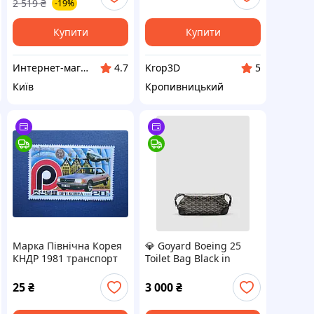
2 519
₴
-19%
Купити
Купити
Интернет-магазин BoomMarket
Krop3D
4.7
5
Київ
Кропивницький
Марка Північна Корея
💎 Goyard Boeing 25
КНДР 1981 транспорт
Toilet Bag Black in
літак Боїнг 747
Goyardine Canvas 23 x
автомобіль Мерседес
11 x 12 см
25
₴
3 000
₴
гаш