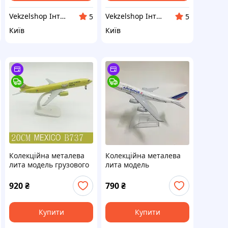
Vekzelshop Інтернет-магазин
Vekzelshop Інтернет-магазин
5
5
Київ
Київ
Колекційна металева
Колекційна металева
лита модель грузового
лита модель
літака 1:300 Boeing 737
пасажирського літака
Mercado Libre,
1:400 Boeing 747 Air
920
₴
790
₴
авіалайнер 20 см
France 16 см
Купити
Купити