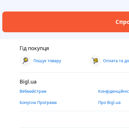
Спро
Гід покупця
Пошук товару
Оплата та до
Bigl.ua
Вебмайстрам
Конфіденційніс
Бонусна Програма
Про Bigl.ua