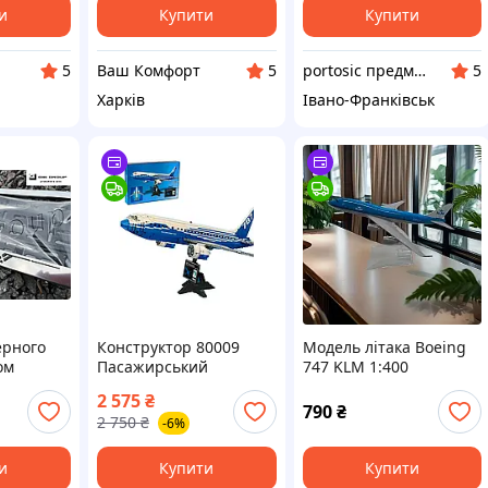
и
Купити
Купити
Ваш Комфорт
portosic предмети колекціонування
5
5
5
Харків
Івано-Франківськ
ерного
Конструктор 80009
Модель літака Boeing
ом
Пасажирський
747 KLM 1:400
"
авіалайнер Boeing 787
металева колекційна
2 575
₴
Dreamliner, 1353 деталі
модель
790
₴
2 750
₴
-6%
и
Купити
Купити