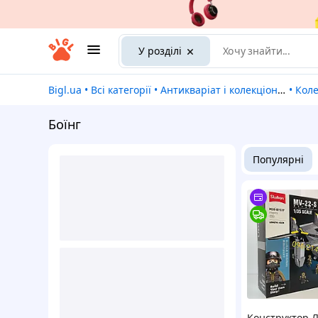
У розділі
Bigl.ua
•
Всі категорії
•
Антикваріат і колекціонування
•
Коле
Боїнг
Популярні
Конструктор Л