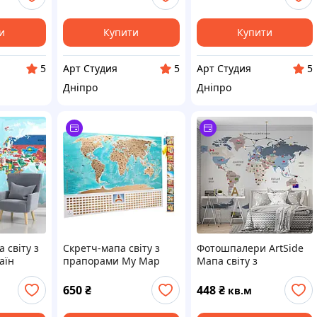
48004 1.7х1м
74002
и
Купити
Купити
Арт Студия
Арт Студия
5
5
5
Дніпро
Дніпро
 світу з
Скретч-мапа світу з
Фотошпалери ArtSide
аїн
прапорами My Map
Мапа світу з
Flags Edition (російська
прапорами
мова) у тубусі
(9270220232_5_3)
650
₴
448
₴
кв.м
Жаккард