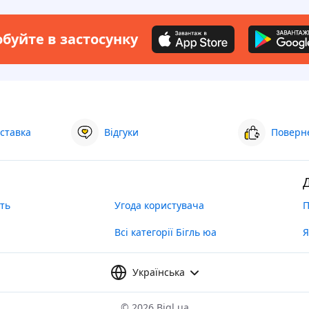
буйте в застосунку
ставка
Відгуки
Поверне
ть
Угода користувача
П
Всі категорії Бігль юа
Я
Українська
©
2026 Bigl.ua