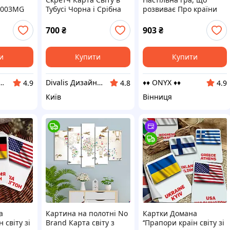
0003MG
Тубусі Чорна і Срібна
розвиває Про країни
94 картки
Карта з Прапорами і
світу MemoGames 194
 даними
Містами
картки з прапорами
700
₴
903
₴
 та
карта географія для
зборі
школи
и
Купити
Купити
 Sapphire 💙💎
Divalis Дизайнерські скретч постери та ігри
♦♦ ONYX ♦♦
4.9
4.8
4.9
Київ
Вінниця
а
Картина на полотні No
Картки Домана
 світу зі
Brand Карта світу з
‘‘Прапори країн світу зі