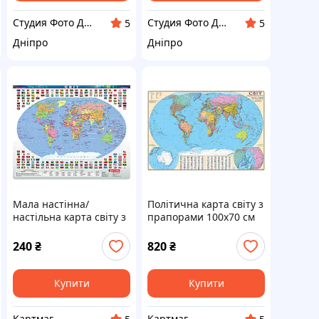
Студия Фото Декор
Студия Фото Декор
5
5
Дніпро
Дніпро
Мала настінна/
Політична карта світу з
настільна карта світу з
прапорами 100х70 см
прапорами 55х45 см
(картон на планках)
(ламінована)
240
₴
820
₴
Купити
Купити
Картмаг
Картмаг