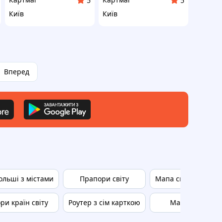
5
5
Київ
Київ
Вперед
льші з містами
Прапори світу
Мапа світу зі країн
ри країн світу
Роутер з сім карткою
Мапи європи з