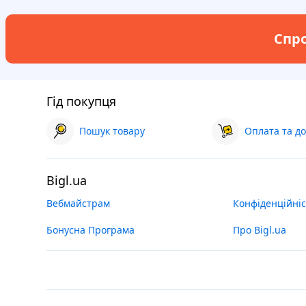
Спро
Гід покупця
Пошук товару
Оплата та до
Bigl.ua
Вебмайстрам
Конфіденційніс
Бонусна Програма
Про Bigl.ua