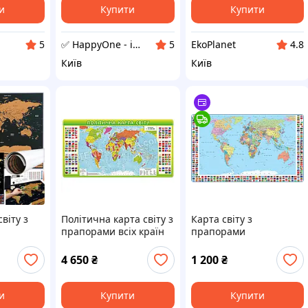
и
Купити
Купити
✅ HappyOne - інтернет-магазин оригінальних та корисних товарів
EkoPlanet
5
5
4.8
Київ
Київ
віту з
Політична карта світу з
Карта світу з
прапорами всіх країн
прапорами
atec
Англійською 47019
4 650
₴
1 200
₴
и
Купити
Купити