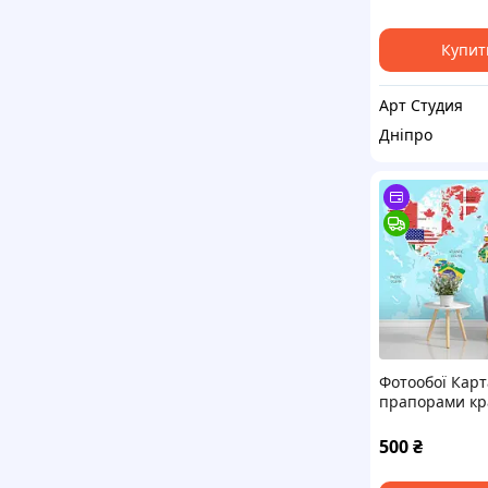
48004 1.7х1м
Купит
Арт Студия
Дніпро
Фотообої Карта
прапорами кр
Aртикул 10561
500
₴