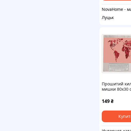
Луцьк
Прошитий кил
мишки 80х30 
червоний 663
149
₴
Купит