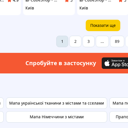
4.9
5
5
Київ
Київ
Показати ще
2
3
89
1
...
Спробуйте в застосунку
и
Мапа української тканини з містами та сселами
Мапа по
Мапа Німеччини з містами
Прапо