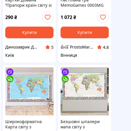
‘‘Прапори країн світу зі
MemoGames 0003MG
столицями’’ –
Про країни: 194 картки
розвиваючі картки для
з прапорами та
290
₴
1 072
₴
дітей, українською
даними, карта світу,
мовою, у наборі 40
факти про країни
карток
Купити
Купити
Динозаврик Данік
👍🛒 ProstoMarket 👍🛒 мережа інтернет магазинів
5
4.8
Київ
Вінниця
Широкоформатна
Безшовні шпалери
Карта світу з
мапа світу з