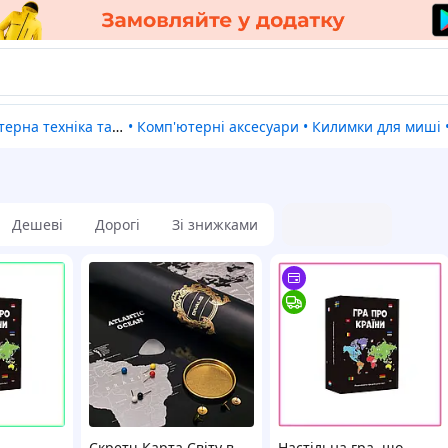
ерна техніка та ПЗ
•
Комп'ютерні аксесуари
•
Килимки для миші
Дешеві
Дорогі
Зі знижками
Скретч Карта Світу в
Настільна гра, що