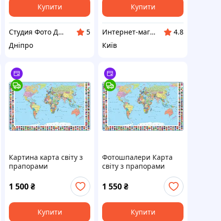
Купити
Купити
Студия Фото Декор
Интернет-магазин TVOЁ
5
4.8
Дніпро
Київ
Картина карта світу з
Фотошпалери Карта
прапорами
світу з прапорами
Англійською 49019
Англійською
1 500
₴
1 550
₴
Купити
Купити