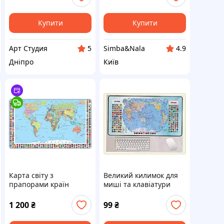
Жаккард
Купити
Купити
Арт Студия
Simba&Nala
5
4.9
Дніпро
Київ
Карта світу з
Великий килимок для
прапорами країн
миші та клавіатури
Українською 47004
800х300 мм прошитий
6X6315E23
1 200
₴
99
₴