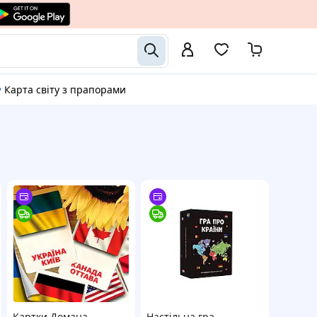
•
Карта світу з прапорами
Картки Домана
Настільна гра