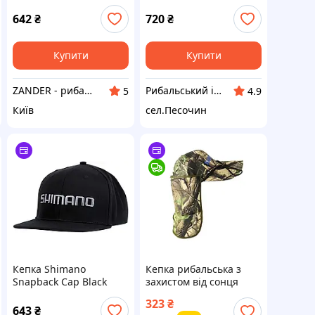
642
₴
720
₴
Купити
Купити
ZANDER - рибальський інтернет-магазин
Рибальський інтернет магазин "РИБАЦЮГА"
5
4.9
Київ
сел.Песочин
Кепка Shimano
Кепка рибальська з
Snapback Cap Black
захистом від сонця
голови та
323
₴
шиї,антимоскітна
643
₴