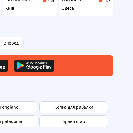
4.8
4.7
Київ
Одеса
Вперед
g england
Кепка для рибалки
 patagonia
Бравл стар