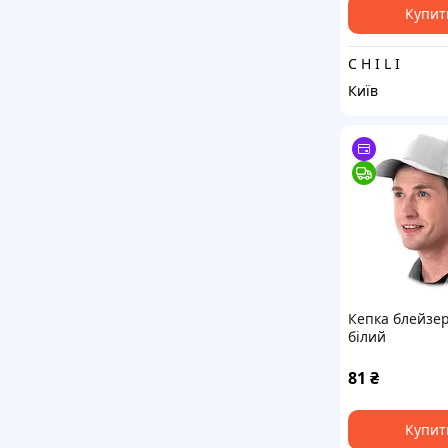
Купит
C H I L I
Київ
Кепка блейзер
білий
81
₴
Купит