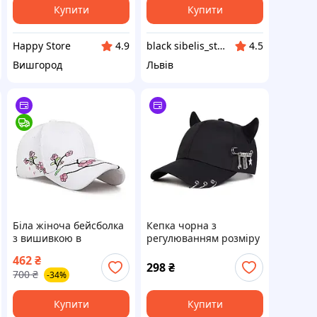
Купити
Купити
Happy Store
black sibelis_store
4.9
4.5
Вишгород
Львів
Біла жіноча бейсболка
Кепка чорна з
з вишивкою в
регулюванням розміру
національному стилі /
з пірсингом кільцями
462
₴
кепка літня для
та шпилькою
298
₴
700
₴
-34%
дівчини
Купити
Купити