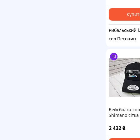
Купит
Рибальськи
сел.Песочин
Бейсболка сп
Shimano сітка
2 432
₴