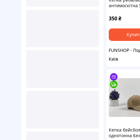
антимоскітна
камуфляж
350
₴
Купит
Київ
Кепка бейсбо
однотонна Бе