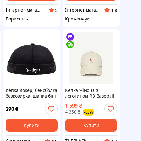
Інтернет-магазин VLADAMARIN
Інтернет магазин "Сustom"
5
4.8
Бориспіль
Кременчук
Кепка докер, бейсболка
Кепка жіноча з
безкозирка, шапка біні
логотипом RB Baseball
з прінтом «Shark»,
Cap Бежевий
1 599
₴
Чорна
290
₴
4 350
₴
-63%
Купити
Купити
Самокатець
THEBLACk