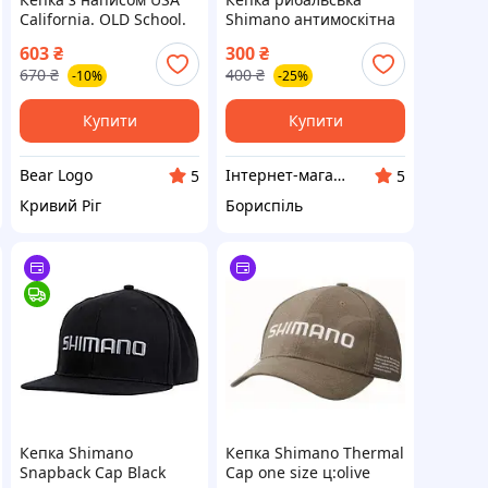
California. OLD School.
Shimano антимоскітна
Кепка-тракер.
з захистом від сонця та
603
₴
300
₴
комарів,бейсболка для
670
₴
400
₴
-10%
-25%
рибаків
Купити
Купити
Bear Logo
Інтернет-магазин VLADAMARIN
5
5
Кривий Ріг
Бориспіль
Кепка Shimano
Кепка Shimano Thermal
Snapback Cap Black
Cap one size ц:olive