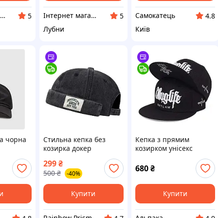
ТОВ «ПРОМ ГРУП»
Інтернет магазин "Комар"
Самокатець
5
5
4.8
Лубни
Київ
ча чорна
Стильна кепка без
Кепка з прямим
козирка докер
козирком унісекс
BROOKLYN New York
бейсболка snapback
299
₴
стильна жіноча кепка
680
₴
500
₴
-40%
чоловіча
и
Купити
Купити
ет-магазин "Sibelis_store" /ФОП Продиус Володимир Васильович
Rainbow Prism
Альпака