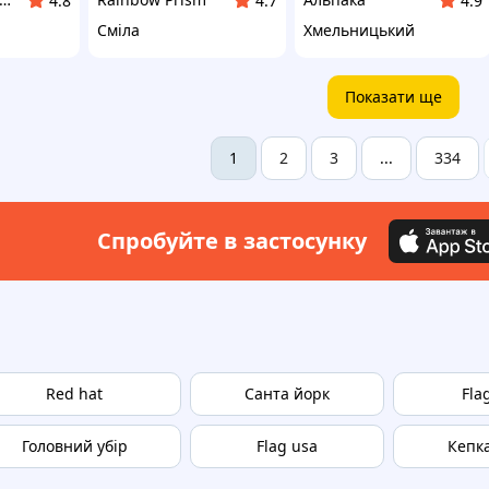
4.8
4.7
4.9
Сміла
Хмельницький
Показати ще
2
3
334
1
...
Спробуйте в застосунку
Red hat
Санта йорк
Fla
Головний убір
Flag usa
Кепка