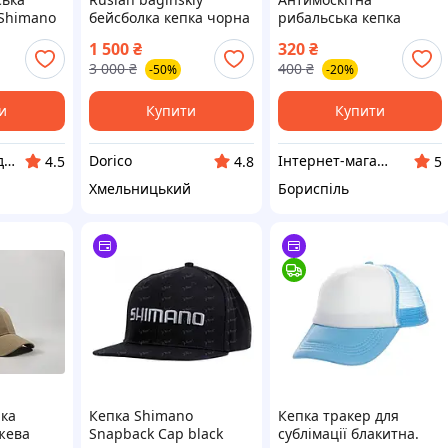
 Shimano
бейсболка кепка чорна
рибальська кепка
руслан багінський rb
Shimano з захистом від
1 500
₴
320
₴
сонця та
3 000
₴
400
₴
-50%
-20%
комарів,бейсболка для
рибаків
и
Купити
Купити
FUNSHOP - Подарунки для захоплених людей
Dorico
Інтернет-магазин VLADAMARIN
4.5
4.8
5
Хмельницький
Бориспіль
лка
Кепка Shimano
Кепка тракер для
жева
Snapback Cap black
сублімації блакитна.