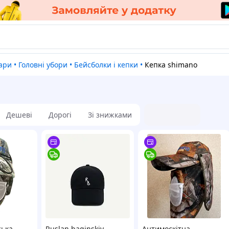
уари
•
Головні убори
•
Бейсболки і кепки
•
Кепка shimano
Дешеві
Дорогі
Зі знижками
ська
Ruslan baginskiy
Антимоскітна