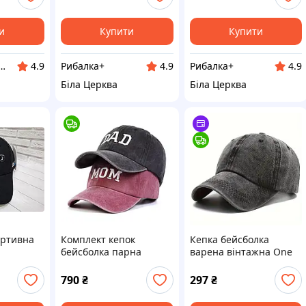
и
Купити
Купити
й інтернет магазин "РИБАЦЮГА"
Рибалка+
Рибалка+
4.9
4.9
4.9
Біла Церква
Біла Церква
ортивна
Комплект кепок
Кепка бейсболка
бейсболка парна
варена вінтажна One
Тато&Мама (Dad&Mom)
Size Чорна графіт
56-60р (8044)
790
₴
297
₴