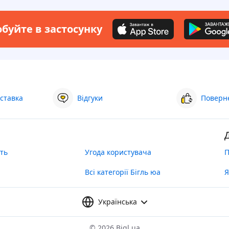
буйте в застосунку
ставка
Відгуки
Поверне
ть
Угода користувача
П
Всі категорії Бігль юа
Я
Українська
©
2026 Bigl.ua