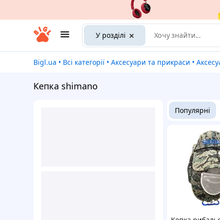
У розділі
Bigl.ua
•
Всі категорії
•
Аксесуари та прикраси
•
Аксес
Кепка shimano
Популярні
Кепка рибаль