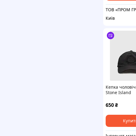
Київ
Кепка чолові
Stone Island
650
₴
Купит
Інтерн