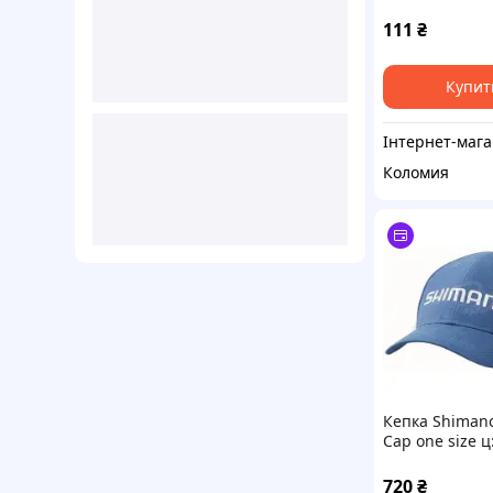
111
₴
Купит
Інте
Коломия
Кепка Shiman
Cap one size ц
720
₴