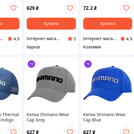
SHSCAPBL
629
₴
72.2
₴
и
Купити
Купити
рнет-магазин товарів для творчості "Фурнітура"
Інтернет-магазин "Steel Fish"
Інтернет-магазин товарів для творчості "Фурнітура"
4.9
5
4.9
Харків
Коломия
o Thermal
Кепка Shimano Wear
Кепка Shimano Wear
:indigo
Cap Grey
Cap Blue
627
₴
627
₴