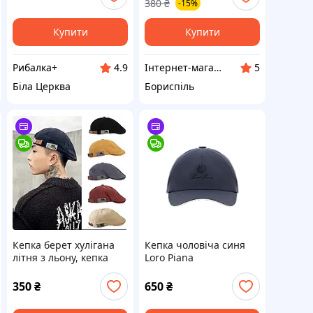
380
₴
-15%
камуфляжна кепка
Купити
Купити
Рибалка+
Інтернет-магазин VLADAMARIN
4.9
5
Біла Церква
Бориспіль
Кепка берет хулігана
Кепка чоловіча синя
літня з льону, кепка
Loro Piana
газетчика. п'ять
кольорів
350
₴
650
₴