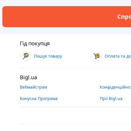
Спро
Гід покупця
Пошук товару
Оплата та до
Bigl.ua
Вебмайстрам
Конфіденційніс
Бонусна Програма
Про Bigl.ua