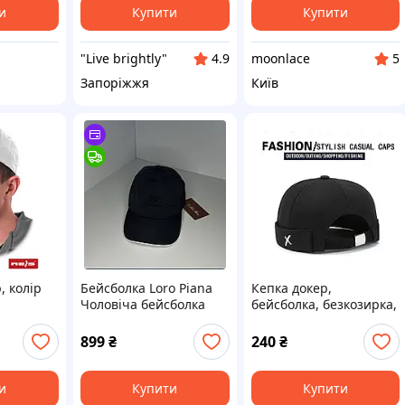
и
Купити
Купити
"Live brightly"
moonlace
4.9
5
Запоріжжя
Київ
, колір
Бейсболка Loro Piana
Кепка докер,
Чоловіча бейсболка
бейсболка, безкозирка,
Loro Piana Кепка Loro
шапка без написів,
Piana
Чорна
899
₴
240
₴
и
Купити
Купити