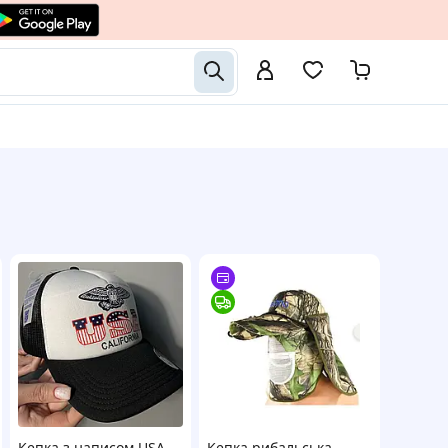
Кепка з написом USA
Кепка рибальська