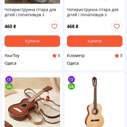
Чотириструнна гітара для
Чотириструнна гітара для
дітей і початківців з
дітей і початківців з
чохлом, медіатором і
чохлом, медіатором і
класичним дизайном |
класичним дизайном ||
460
₴
468
₴
YourToy
Kilometr+
Купити
Купити
YourToy
Кілометр
5
5
Одеса
Одеса