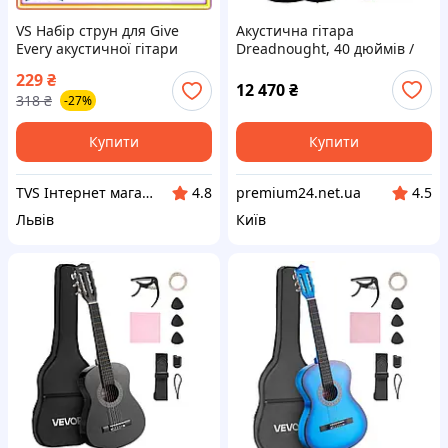
VS Набір струн для Give
Акустична гітара
Every акустичної гітари
Dreadnought, 40 дюймів /
Orphee 6 шт Extra Light для
1016 мм, набір для
229
₴
гітаристів-початківців
початківців, для дорослих,
12 470
₴
318
₴
-27%
музичні струн 32T8_V1
колір Sunburst Vevor 517152
Купити
Купити
TVS Інтернет магазин
premium24.net.ua
4.8
4.5
Львів
Київ