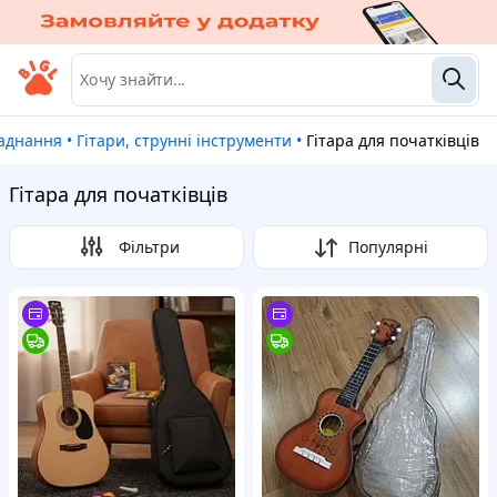
ладнання
•
Гітари, струнні інструменти
•
Гітара для початківців
Гітара для початківців
Фільтри
Популярні