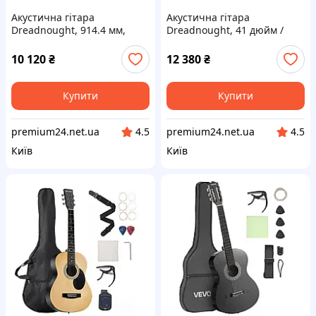
Акустична гітара
Акустична гітара
Dreadnought, 914.4 мм,
Dreadnought, 41 дюйм /
комплект для початківців з
1041.4 мм, набір для
чохлом, натуральний колір
початківців, для дорослих,
10 120
₴
12 380
₴
Vevor 517148
чорного кольору Vevor
517151
Купити
Купити
premium24.net.ua
premium24.net.ua
4.5
4.5
Київ
Київ