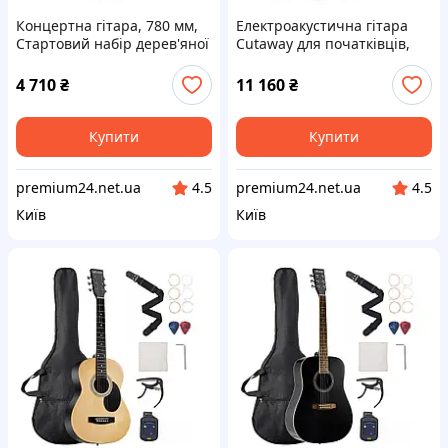
Концертна гітара, 780 мм,
Електроакустична гітара
Стартовий набір дерев'яної
Cutaway для початківців,
класичної гітари для
1041.4 мм для дорослих,
початківців, з нейлоновими
натуральна Vevor 517146
4 710
₴
11 160
₴
струнами, чохол, Vevor
517115
Купити
Купити
premium24.net.ua
premium24.net.ua
4.5
4.5
Київ
Київ