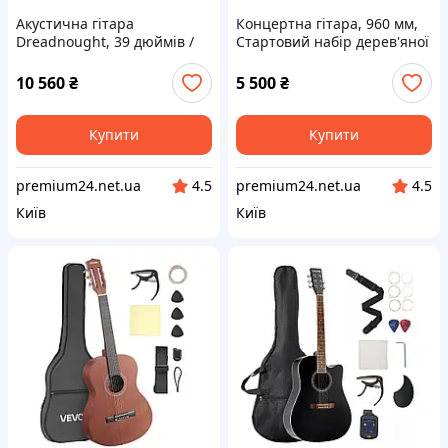
Акустична гітара
Концертна гітара, 960 мм,
Dreadnought, 39 дюймів /
Стартовий набір дерев'яної
990,6 мм, набір для
класичної гітари для
початківців для дорослих,
початківців, з нейлоновими
10 560
₴
5 500
₴
натуральна Vevor 517149
струнами, чохол, Vevor
517113
Купити
Купити
premium24.net.ua
premium24.net.ua
4.5
4.5
Київ
Київ