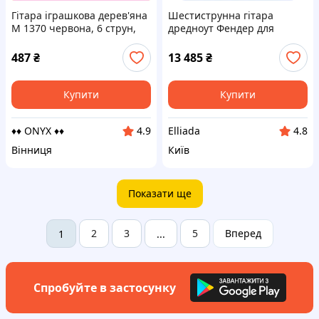
Гітара іграшкова дерев'яна
Шестиструнна гітара
M 1370 червона, 6 струн,
дредноут Фендер для
для дітей-початківців, в
навчання грі, AM65569T59
наборі медіатор і струна
487
₴
13 485
₴
Купити
Купити
♦♦ ONYX ♦♦
Elliada
4.9
4.8
Вінниця
Київ
Показати ще
2
3
5
Вперед
1
...
Спробуйте в застосунку