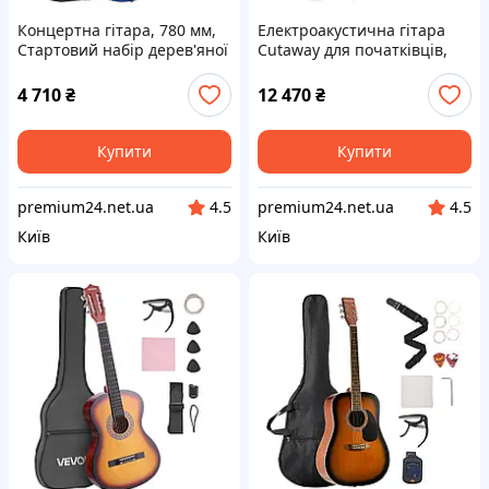
Концертна гітара, 780 мм,
Електроакустична гітара
Стартовий набір дерев'яної
Cutaway для початківців,
класичної гітари для
1041,4 мм (41 дюйм), для
початківців, з нейлоновими
дорослих, колір Sunburst
4 710
₴
12 470
₴
струнами, чохол, Vevor
Vevor 517145
517106
Купити
Купити
premium24.net.ua
premium24.net.ua
4.5
4.5
Київ
Київ