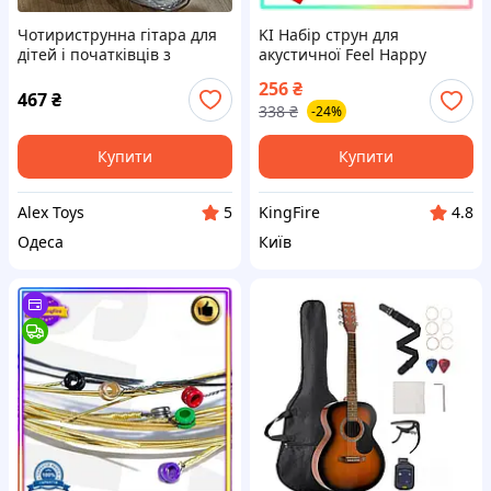
Чотириструнна гітара для
KI Набір струн для
дітей і початківців з
акустичної Feel Happy
чохлом, медіатором і
гітари Orphee 6 шт Extra
256
₴
класичним дизайном ||
Light для початківців
467
₴
338
₴
-24%
AlexToys
мінімальні болючі відчут
FIR41_R
Купити
Купити
Alex Toys
KingFire
5
4.8
Одеса
Київ