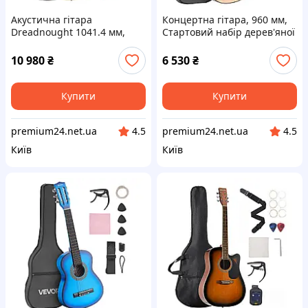
Акустична гітара
Концертна гітара, 960 мм,
Dreadnought 1041.4 мм,
Стартовий набір дерев'яної
комплект для початківців,
класичної гітари для
для дорослих, натуральна
початківців, з нейлоновими
10 980
₴
6 530
₴
Vevor 517150
струнами, чохол, Vevor
517112
Купити
Купити
premium24.net.ua
premium24.net.ua
4.5
4.5
Київ
Київ