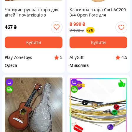
Чотириструнна гітара для
Класична гітара Cort AC200
дітей і початківців з
3/4 Open Pore для
чохлом, медіатором і
початківців музикантів
8 999
₴
класичним дизайном ||
467
₴
9 199
₴
-2%
PlayZone
Купити
Купити
Play ZoneToys
AllyGift
5
4.5
Одеса
Миколаїв