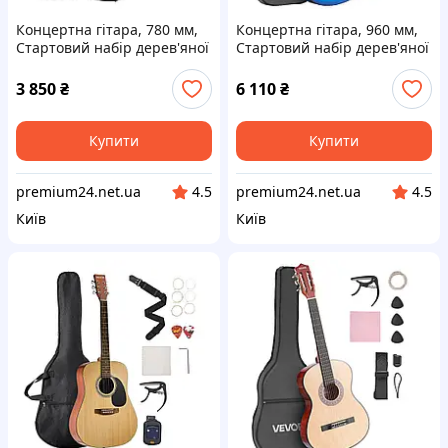
Концертна гітара, 780 мм,
Концертна гітара, 960 мм,
Стартовий набір дерев'яної
Стартовий набір дерев'яної
класичної гітари для
класичної гітари для
початківців, з нейлоновими
початківців, з нейлоновими
3 850
₴
6 110
₴
струнами, чохол, Vevor
струнами, чохол, Vevor
517107
517111
Купити
Купити
premium24.net.ua
premium24.net.ua
4.5
4.5
Київ
Київ