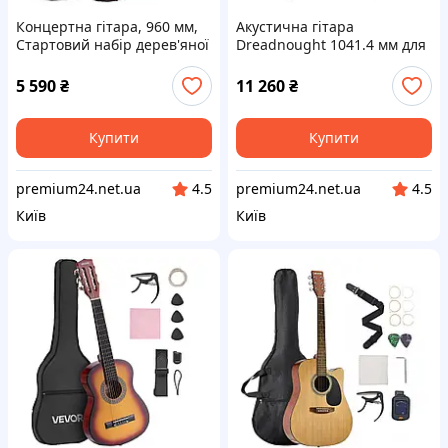
Концертна гітара, 960 мм,
Акустична гітара
Стартовий набір дерев'яної
Dreadnought 1041.4 мм для
класичної гітари для
початківців, колір Sunburst
початківців, з нейлоновими
для дорослих Vevor 517147
5 590
₴
11 260
₴
струнами, чохол, Vevor
517114
Купити
Купити
premium24.net.ua
premium24.net.ua
4.5
4.5
Київ
Київ