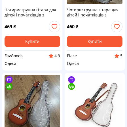
Чотириструнна гітара для
Чотириструнна гітара для
дітей і початківців з
дітей і початківців з
чохлом, медіатором і
чохлом, медіатором і
класичним дизайном ||
класичним дизайном |
469
₴
460
₴
FavGoods
PLACE
Купити
Купити
FavGoods
Place
4.9
5
Одеса
Одеса