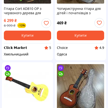
Гітара Cort AD810 OP з
Чотириструнна гітара для
червоного дерева для
дітей і початківців з
початківців, Класична
чохлом, медіатором і
6 299
₴
акустична гітара в м'якому
класичним дизайном
469
₴
6 999
₴
-10%
чохлі на 6 струн
Купити
Купити
𝗖𝗹𝗶𝗰𝗸 𝗠𝗮𝗿𝗸𝗲𝘁
Choice
5
4.9
Хмельницький
Одеса