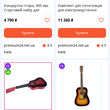
Концертна гітара, 900 мм,
Комплект для початківців
Стартовий набір для
для електроакустичної
класичної гітари для
гітари Cutaway Solo, 1041.4
початківців, з нейлоновими
мм, чорний Vevor 517144
4 790
₴
11 260
₴
струнами, чохлом,
ременем, Vevor
Купити
Купити
premium24.net.ua
premium24.net.ua
4.5
4.5
Київ
Київ