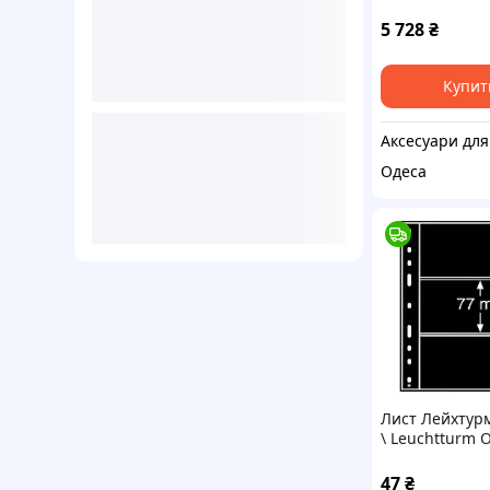
5 728
₴
Купит
Одеса
Лист Лейхтур
\ Leuchtturm 
для марок на 
відділення
47
₴