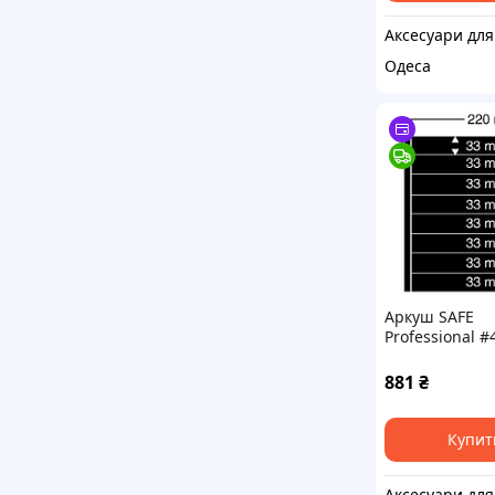
Одеса
Аркуш SAFE
Professional #
881
₴
Купит