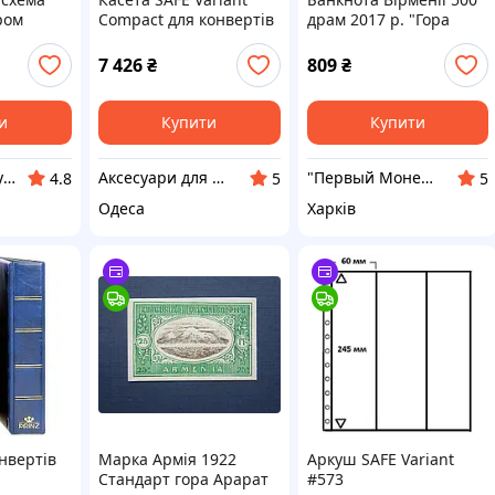
ром
Compact для конвертів
драм 2017 р. "Гора
- прозорі аркуші
Арарат. Ноев ковчег"
7 426
₴
809
₴
и
Купити
Купити
Серебряная бусинка
Аксесуари для колекціонерів SAFE
"Первый Монетный" Интернет-магазин
4.8
5
5
Одеса
Харків
нвертів
Марка Армія 1922
Аркуш SAFE Variant
Стандарт гора Арарат
#573