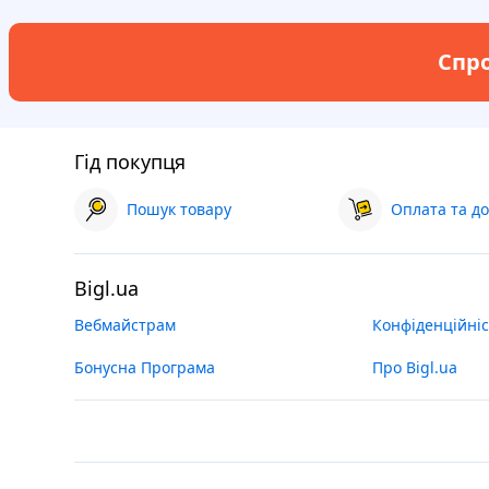
Спро
Гід покупця
Пошук товару
Оплата та до
Bigl.ua
Вебмайстрам
Конфіденційніс
Бонусна Програма
Про Bigl.ua