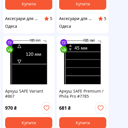
Купити
Купити
Аксесуари для колекціонерів SAFE
Аксесуари для колекціонерів SAFE
5
5
Одеса
Одеса
Аркуш SAFE Variant
Аркуш SAFE Premium /
#867
Phila Pro #7785
970
₴
681
₴
Купити
Купити