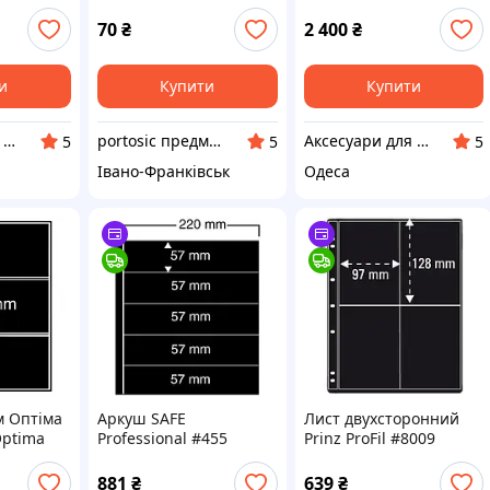
25 руб без зубців MNH
70
₴
2 400
₴
и
Купити
Купити
Аксесуари для колекціонерів SAFE
portosic предмети колекціонування
Аксесуари для колекціонерів SAFE
5
5
5
Івано-Франківськ
Одеса
м Оптіма
Аркуш SAFE
Лист двухсторонний
Optima
Professional #455
Prinz ProFil #8009
3
881
₴
639
₴