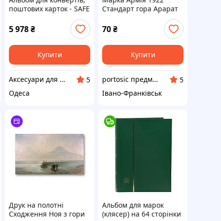
поштових карток - SAFE
Стандарт гора Арарат
Variant
50 руб без зубців MNH
5 978
₴
70
₴
Купити
Купити
Аксесуари для колекціонерів SAFE
portosic предмети колекціонування
5
5
Одеса
Івано-Франківськ
Друк на полотні
Альбом для марок
Сходження Ноя з гори
(клясер) на 64 сторінки