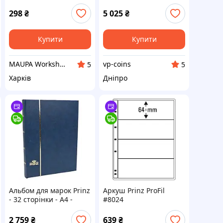
Арарат Іван
(32 чорних листа)
Айвазовський 20x30
BASIC зелений
298
₴
5 025
₴
Leuchtturm
Купити
Купити
MAUPA Workshop
vp-coins
5
5
Харків
Дніпро
Альбом для марок Prinz
Аркуш Prinz ProFil
- 32 сторінки - A4 -
#8024
чорні сторінки
2 759
₴
639
₴