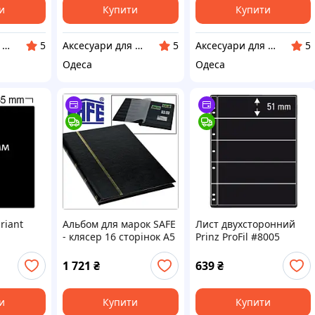
и
Купити
Купити
Аксесуари для колекціонерів SAFE
Аксесуари для колекціонерів SAFE
Аксесуари для колекціонерів SAFE
5
5
5
Одеса
Одеса
riant
Альбом для марок SAFE
Лист двухсторонний
- клясер 16 сторінок A5
Prinz ProFil #8005
- чорні сторінки -
чорна обкладинка
1 721
₴
639
₴
и
Купити
Купити