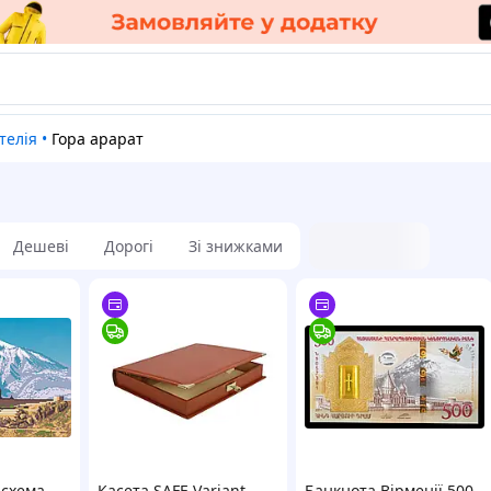
ателія
•
Гора арарат
Дешеві
Дорогі
Зі знижками
 схема
Касета SAFE Variant
Банкнота Вірменії 500