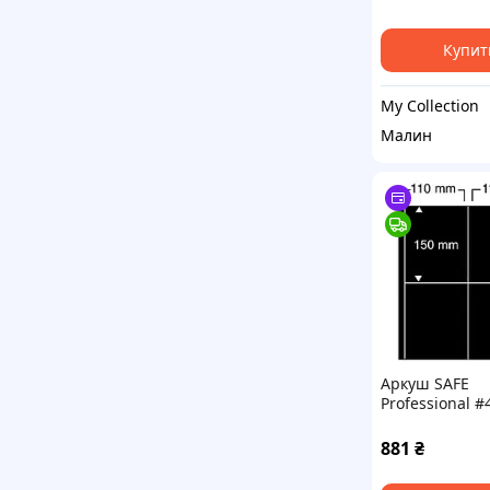
Купит
My Collection
Малин
Аркуш SAFE
Professional #
881
₴