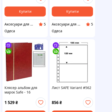
Купити
Купити
Аксесуари для колекціонерів SAFE
Аксесуари для колекціонерів SAFE
5
5
Одеса
Одеса
Клясер альбом для
Лист SAFE Variant #562
марок Safe - 16
сторінок А4 - білі
сторінки - червона
1 529
₴
856
₴
обкладинка