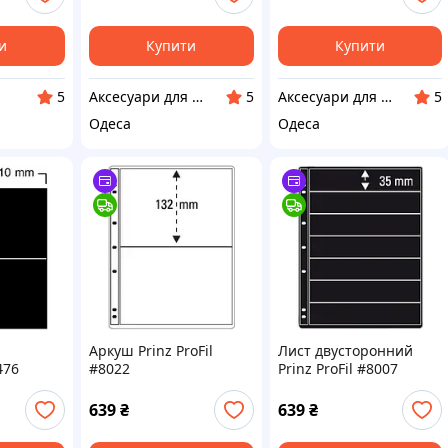
и
Купити
Купити
Аксесуари для колекціонерів SAFE
Аксесуари для колекціонерів SAFE
5
5
5
Одеса
Одеса
Аркуш Prinz ProFil
Лист двусторонний
476
#8022
Prinz ProFil #8007
639
₴
639
₴