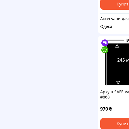
Купит
Одеса
Аркуш SAFE Va
#868
970
₴
Купит