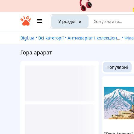
У розділі
Bigl.ua
•
Всі категорії
•
Антикваріат і колекціонування
•
Філ
Гора арарат
Популярні
"Гора Арарат"