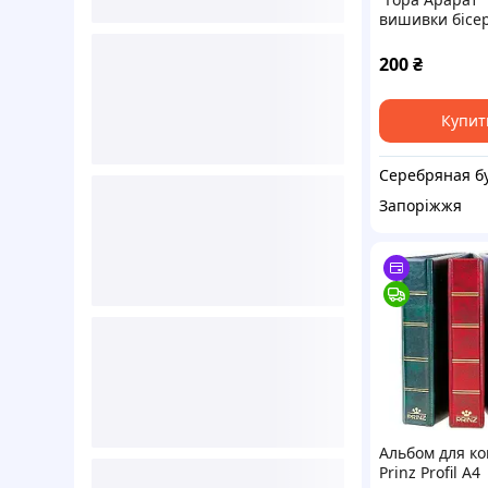
вишивки бісе
200
₴
Купит
Запоріжжя
Альбом для ко
Prinz Profil A4