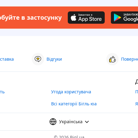
буйте в застосунку
ставка
Відгуки
Поверне
ть
Угода користувача
П
Всі категорії Бігль юа
Я
Українська
©
2026 Bigl.ua