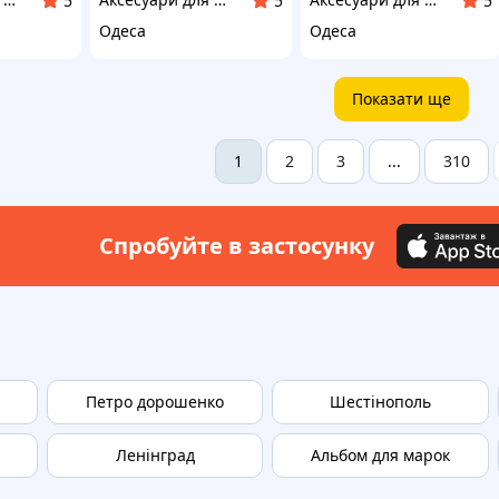
5
5
5
Одеса
Одеса
Показати ще
2
3
310
1
...
Спробуйте в застосунку
Петро дорошенко
Шестінополь
Ленінград
Альбом для марок