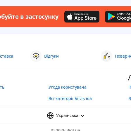
буйте в застосунку
ставка
Відгуки
Поверне
ть
Угода користувача
П
Всі категорії Бігль юа
Я
Українська
©
2026 Bigl.ua