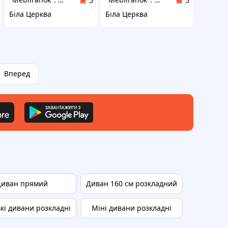
5
5
Біла Церква
Біла Церква
Вперед
Диван прямий
Диван 160 см розкладний
Диван ро
кі дивани розкладні
Міні дивани розкладні
Диван та