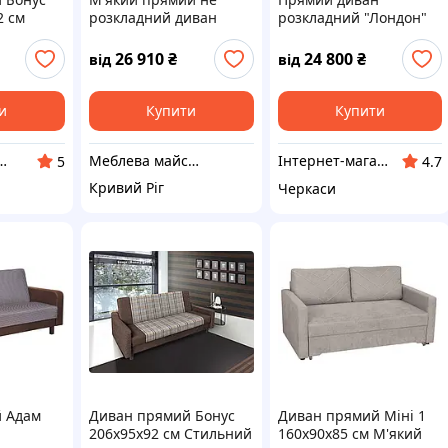
2 см
розкладний диван
розкладний "Лондон"
ий
ЛОфтКомф на
иван
деревянному каркасі з
26 910
₴
24 800
₴
від
від
адний
декоративними
подушками з масиву
ясену для дому, дачі,
и
Купити
Купити
офісу
Меблева майстерня JecksonLOFT
ник меблів для дому, офісу, салону
Інтернет-магазин меблів "Гора меблів"
5
4.7
Кривий Ріг
Черкаси
 Адам
Диван прямий Бонус
Диван прямий Міні 1
206х95х92 см Стильний
160х90х85 см М'який