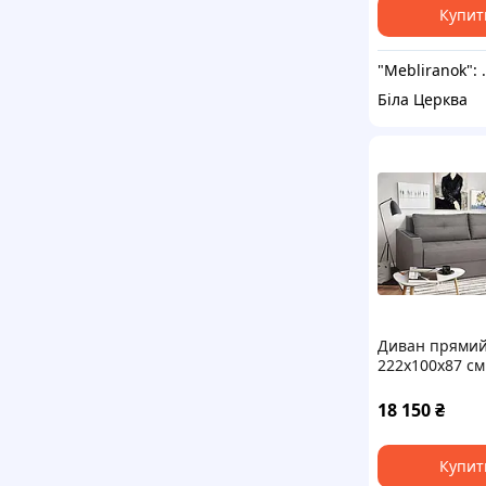
Купит
"Mebliranok": Вироб
Біла Церква
Диван прямий
222х100х87 с
розкладний д
Сучасний пря
18 150
₴
диван
Купит