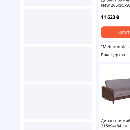
New 206х95х9
Функціональн
розкладний д
11 623
₴
Прямий розкл
диван
Купит
"Mebliranok": Вироб
Біла Церква
Диван прямий
215х94х84 см