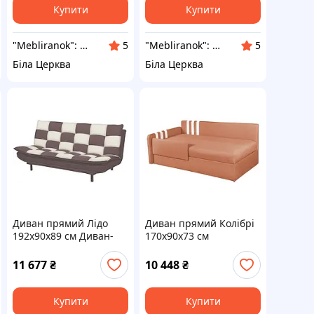
Купити
Купити
"Mebliranok": Виробник меблів для дому, офісу, салону
"Mebliranok": Виробник меблів для дому, офісу, салону
5
5
Біла Церква
Біла Церква
Диван прямий Лідо
Диван прямий Колібрі
192х90х89 см Диван-
170х90х73 см
книжка розкладний
Розкладний диван для
Компактний диван
дітей Диван
11 677
₴
10 448
₴
підлітковий
Купити
Купити