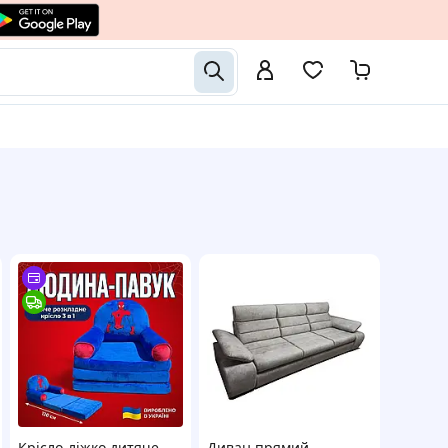
Крісло-ліжко дитяче
Диван прямий