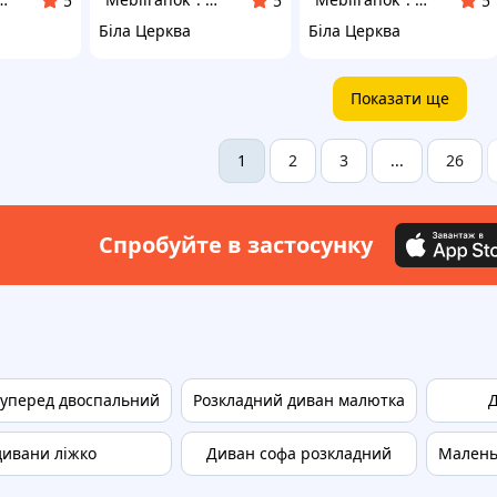
5
5
5
Біла Церква
Біла Церква
Показати ще
2
3
26
1
...
Спробуйте в застосунку
 уперед двоспальний
Розкладний диван малютка
дивани ліжко
Диван софа розкладний
Малень