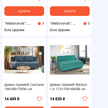
подушками
Купити
Купити
"Mebliranok": Виробник меблів для дому, офісу, салону
"Mebliranok": Виробник меблів для дому, офісу, салону
5
5
Біла Церква
Біла Церква
Диван прямий Сантана
Диван прямий Меліса
198×88×79/90 см
1.6 172×100×68/88 см
Зручний розкладний
Розкладний диван для
диван М'який диван
дому Гарний диван
14 409
₴
14 830
₴