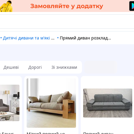
•
Дитячі дивани та м'які крісла
•
Прямий диван розкладний
Дешеві
Дорогі
Зі знижками
 Бонус
М'який прямий не
Прямий диван