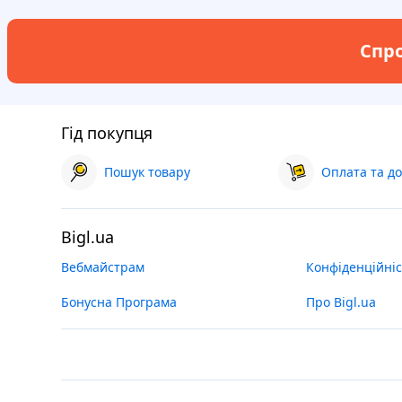
Спро
Гід покупця
Пошук товару
Оплата та до
Bigl.ua
Вебмайстрам
Конфіденційніс
Бонусна Програма
Про Bigl.ua