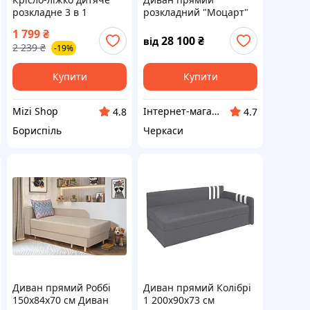
розкладне 3 в 1
розкладний "Моцарт"
Людина-Павук,
1 799
₴
плюшевий диван-
28 100
₴
від
2 239
₴
-19%
трансформер, м'яка
іграшка для дітей,
синій 120см м'яке
Купити
Купити
дитячий
Mizi Shop
Інтернет-магазин меблів "Гора меблів"
4.8
4.7
Бориспіль
Черкаси
Диван прямий Роббі
Диван прямий Колібрі
150х84х70 см Диван
1 200х90х73 см