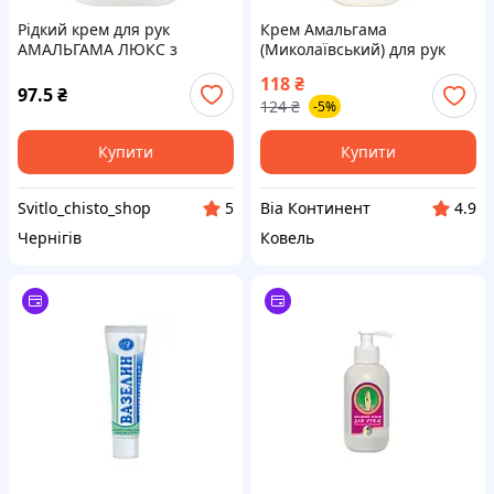
Рідкий крем для рук
Крем Амальгама
АМАЛЬГАМА ЛЮКС з
(Миколаївський) для рук
ковпачком, 200 мл
рідкий дозатор 200 мл
118
₴
97.5
₴
124
₴
-5%
Купити
Купити
Svitlo_chisto_shop
Віа Континент
5
4.9
Чернігів
Ковель