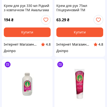
Крем для рук 330 мл Рідкий
Крем для рук 75мл
з ковпачком ТМ Амальгама
Гліцериновий ТМ
Люкс BP
Амальгама Люкс BP
194
₴
63.29
₴
Купити
Купити
Інтернет Магазин BuyPlace
Інтернет Магазин BuyPlace
4.8
4.8
Дніпро
Дніпро