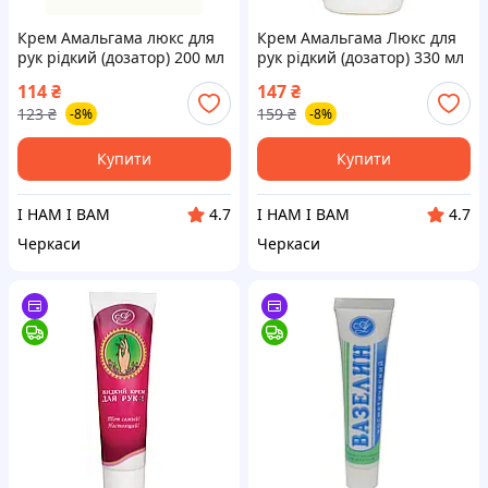
Крем Амальгама люкс для
Крем Амальгама Люкс для
рук рідкий (дозатор) 200 мл
рук рідкий (дозатор) 330 мл
114
₴
147
₴
123
₴
159
₴
-8%
-8%
Купити
Купити
І НАМ І ВАМ
І НАМ І ВАМ
4.7
4.7
Черкаси
Черкаси