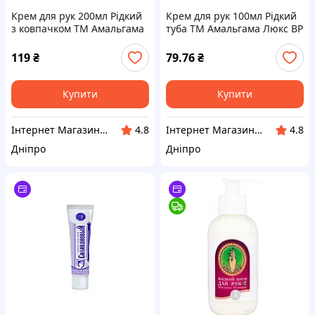
Крем для рук 200мл Рідкий
Крем для рук 100мл Рідкий
з ковпачком ТМ Амальгама
туба ТМ Амальгама Люкс BP
Люкс BP
119
₴
79.76
₴
Купити
Купити
Інтернет Магазин BuyPlace
Інтернет Магазин BuyPlace
4.8
4.8
Дніпро
Дніпро