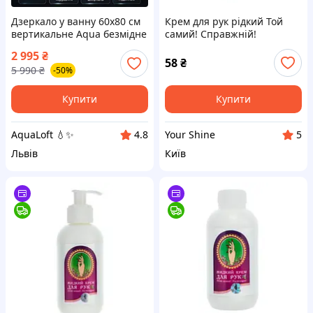
Дзеркало у ванну 60x80 см
Крем для рук рідкий Той
вертикальне Aqua безмідне
самий! Справжній!
срібне амальгама гарантія
Амальгама Люкс 100 мл
2 995
₴
36 місяців Німеччина
58
₴
5 990
₴
-50%
Купити
Купити
AquaLoft 💧✨
Your Shine
4.8
5
Львів
Київ