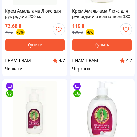
Крем Амальгама Люкс для
Крем Амальгама Люкс для
рук рідкий 200 мл
рук рідкий з ковпачком 330
мл
72.68
₴
119
₴
79
₴
129
₴
-8%
-8%
Купити
Купити
І НАМ І ВАМ
І НАМ І ВАМ
4.7
4.7
Черкаси
Черкаси