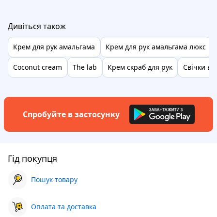
Дивіться також
Крем для рук амальгама
Крем для рук амальгама люкс
Coconut cream
The lab
Крем скраб для рук
Свічки від
Спробуйте в застосунку
Гід покупця
Пошук товару
Оплата та доставка