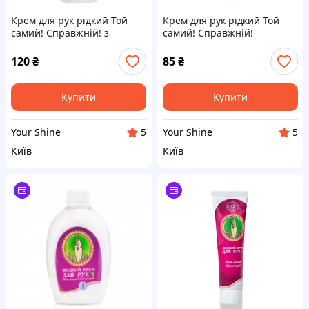
Крем для рук рідкий Той
Крем для рук рідкий Той
самий! Справжній! з
самий! Справжній!
дозатором Амальгама Люкс
Амальгама Люкс 200 мл
200 мл
120
₴
85
₴
Купити
Купити
Your Shine
Your Shine
5
5
Київ
Київ