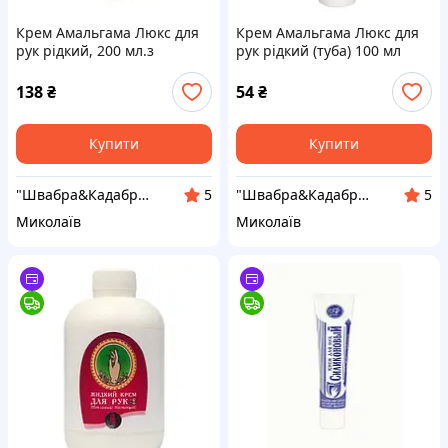
Крем Амальгама Люкс для
Крем Амальгама Люкс для
рук рідкий, 200 мл.з
рук рідкий (туба) 100 мл
дозатором
138
₴
54
₴
Купити
Купити
"Швабра&Кадабра "
"Швабра&Кадабра "
5
5
Миколаїв
Миколаїв