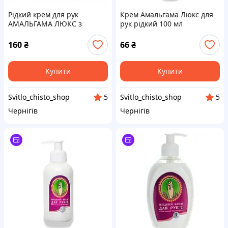
Рідкий крем для рук
Крем Амальгама Люкс для
АМАЛЬГАМА ЛЮКС з
рук рідкий 100 мл
ковпачком, 330 мл
(4823052202460
160
₴
66
₴
Купити
Купити
Svitlo_chisto_shop
Svitlo_chisto_shop
5
5
Чернігів
Чернігів