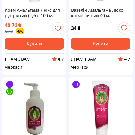
Крем Амальгама Люкс для
Вазелін Амальгама Люкс
рук рідкий (туба) 100 мл
косметичний 40 мл
48.76
₴
34
₴
53
₴
-8%
Купити
Купити
І НАМ І ВАМ
І НАМ І ВАМ
4.7
4.7
Черкаси
Черкаси