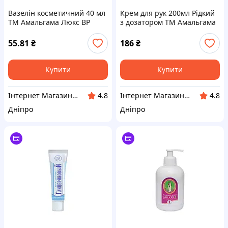
Вазелін косметичний 40 мл
Крем для рук 200мл Рідкий
ТМ Амальгама Люкс BP
з дозатором ТМ Амальгама
Люкс BP
55.81
₴
186
₴
Купити
Купити
Інтернет Магазин BuyPlace
Інтернет Магазин BuyPlace
4.8
4.8
Дніпро
Дніпро