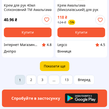
Крем для рук 40мл
Крем Амальгама
Сіліконовний ТМ Амальгама
(Миколаївський) для рук
Люкс BP
рідкий дозатор 200 мл
118
₴
40.96
₴
124
₴
-5%
Купити
Купити
Інтернет Магазин BuyPlace
Legco
4.8
4.5
Дніпро
Вінниця
Показати ще
2
3
13
Вперед
1
...
Спробуйте в застосунку