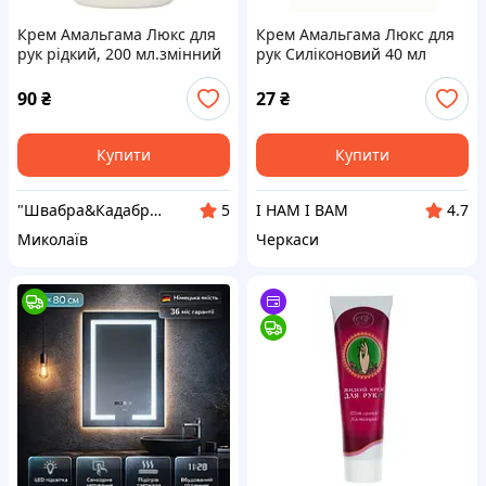
Крем Амальгама Люкс для
Крем Амальгама Люкс для
рук рідкий, 200 мл.змінний
рук Силіконовий 40 мл
90
₴
27
₴
Купити
Купити
"Швабра&Кадабра "
І НАМ І ВАМ
5
4.7
Миколаїв
Черкаси