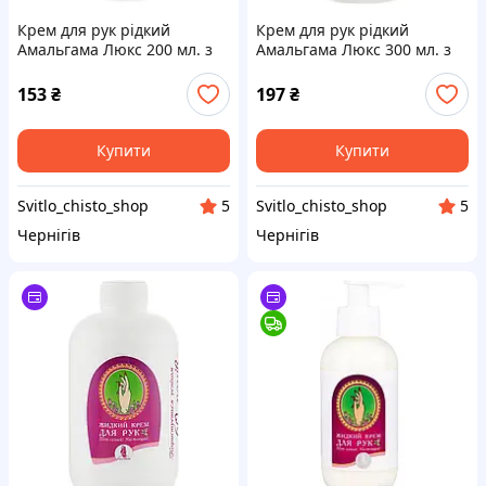
Крем для рук рідкий
Крем для рук рідкий
Амальгама Люкс 200 мл. з
Амальгама Люкс 300 мл. з
дозатором (4823052200244)
дозатором (4823052200350)
153
₴
197
₴
Купити
Купити
Svitlo_chisto_shop
Svitlo_chisto_shop
5
5
Чернігів
Чернігів