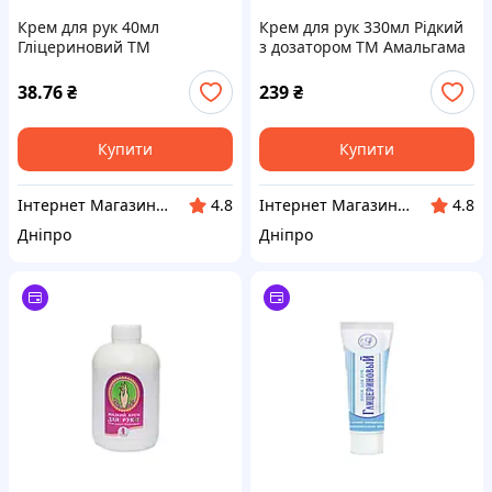
Крем для рук 40мл
Крем для рук 330мл Рідкий
Гліцериновий ТМ
з дозатором ТМ Амальгама
Амальгама Люкс BP
Люкс
38.76
₴
239
₴
Купити
Купити
Інтернет Магазин BuyPlace
Інтернет Магазин BuyPlace
4.8
4.8
Дніпро
Дніпро