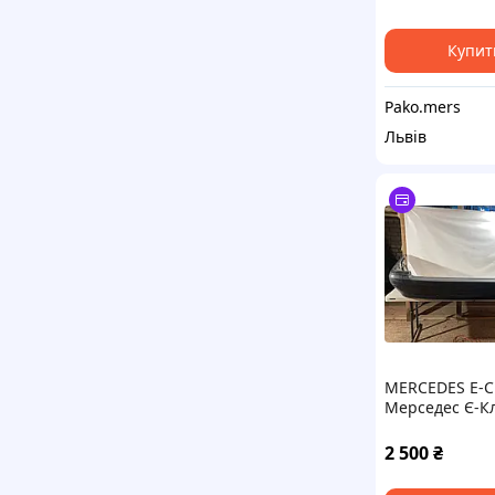
Купит
Pako.mers
Львів
MERCEDES E-C
Мерседес Є-К
95-03 Седан 
задній
2 500
₴