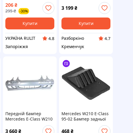
права Мерседес Е 2
рестайлинг е класс
206
₴
Мерседес Передний
3 199
₴
295
₴
-30%
Новый бампер FP 3527
902 2108851825
Купити
Купити
УКРАЇНА RULIT
Разборкіно
4.8
4.7
Запоріжжя
Кременчук
Передній бампер
Mercedes W210 E-Class
Mercedes E-Class W210
95-02 Бампер задньої
99-02 без отв. омивача
кришки багажника
(FPS) 2108851825
3 660
₴
468
₴