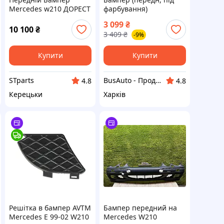
Mercedes w210 ДОРЕСТ
фарбування)
(Тайвань)
MERCEDES E-KLASA
3 099
₴
W210 Седан /
10 100
₴
3 409
₴
-9%
Універсал 07.99-03.03
035 0324 901 TEMPEST
Купити
Купити
STparts
BusAuto - Продаж оригінальних запчастин до мікроавтобусів та іномарок
4.8
4.8
Керецьки
Харків
Решітка в бампер AVTM
Бампер передний на
Mercedes E 99-02 W210
Mercedes W210