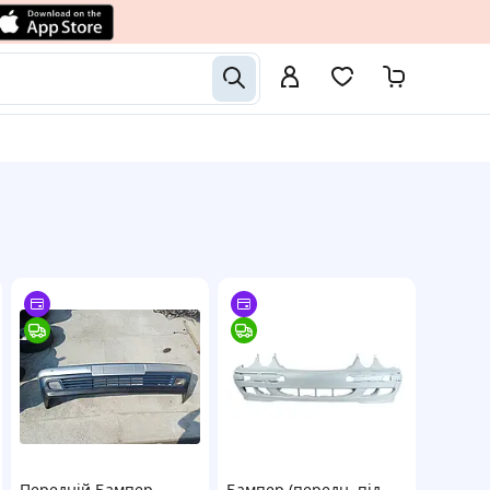
Передній Бампер
Бампер (передн, під