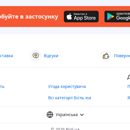
буйте в застосунку
ставка
Відгуки
Поверне
ть
Угода користувача
П
Всі категорії Бігль юа
Я
Українська
©
2026 Bigl.ua