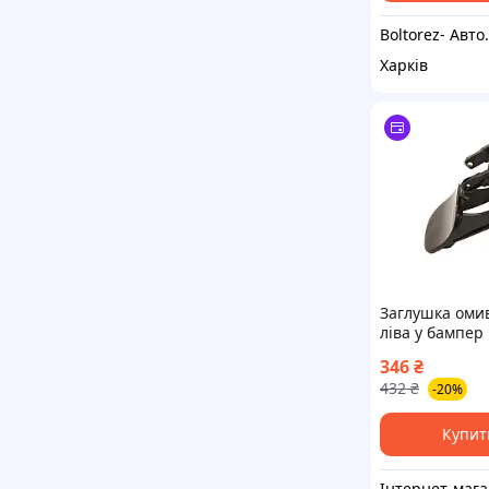
Boltorez
Харків
Заглушка оми
ліва у бампер
Mercedes-Benz
346
₴
W210 1999-200
432
₴
-20%
A2108850726
Купит
Ін