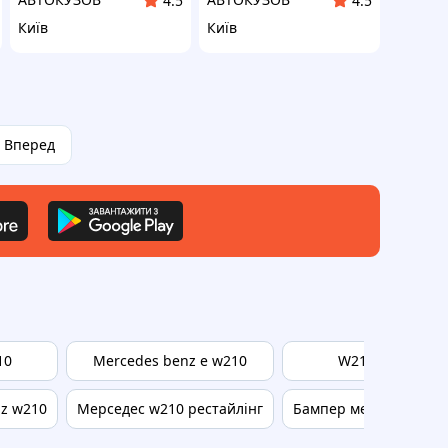
4.5
4.5
Київ
Київ
Вперед
10
Mercedes benz e w210
W210 amg
z w210
Мерседес w210 рестайлінг
Бампер мерседес w21