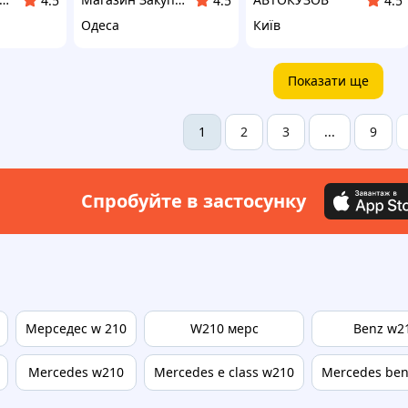
4.5
4.5
4.5
Одеса
Київ
Показати ще
2
3
9
1
...
Спробуйте в застосунку
Мерседес w 210
W210 мерс
Benz w2
Mercedes w210
Mercedes e class w210
Mercedes ben