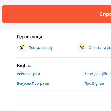
Спро
Гід покупця
Пошук товару
Оплата та до
Bigl.ua
Вебмайстрам
Конфіденційніс
Бонусна Програма
Про Bigl.ua