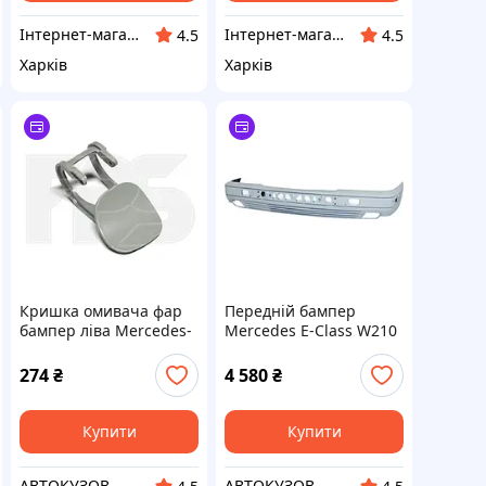
Інтернет-магазин Prokuzov
Інтернет-магазин Prokuzov
4.5
4.5
Харків
Харків
Кришка омивача фар
Передній бампер
бампер ліва Mercedes-
Mercedes E-Class W210
Benz E-class W210 '99-
(95-99) грунтів.
02 (FPS) A2108850726
(CLASSIC) без отв. під
274
₴
4 580
₴
молдинги (FPS)
2108803370
Купити
Купити
АВТОКУЗОВ
АВТОКУЗОВ