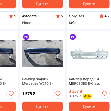
и
Купити
Купити
Avtodetali
OnlyCars
5
5
4.7
Рівне
Київ
й
Бампер задний
Бампер передній
0 E-
Mercedes W210 E-
MERCEDES E-Class
000-2002
Klasse 1995-2000-2002
W210 1999-2002
3 337
₴
A2108852225
(TEMPEST) A2108851825
1 575
₴
3 926
₴
-15%
и
Купити
Купити