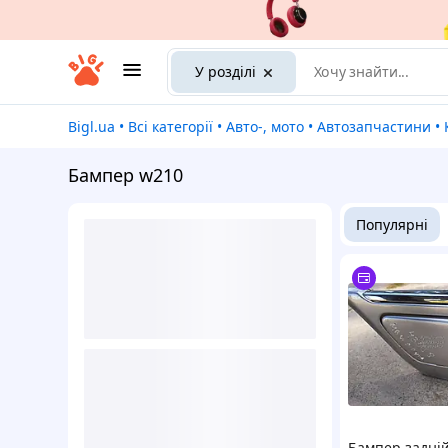
У розділі
Bigl.ua
•
Всі категорії
•
Авто-, мото
•
Автозапчастини
•
Бампер w210
Популярні
Бампер задні