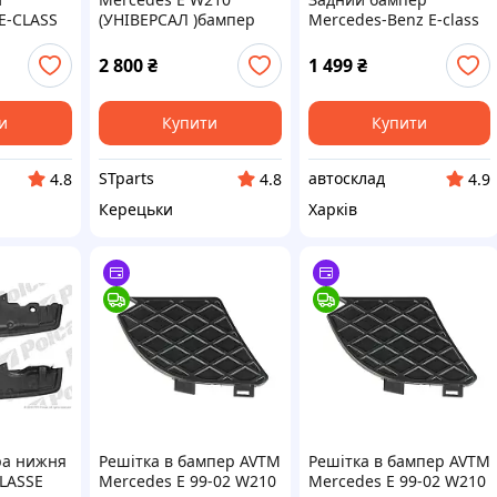
E-CLASS
(УНІВЕРСАЛ )бампер
Mercedes-Benz E-class
210) 96-
задний хром ЛІВИЙ/
W210
ПРАВИЙ
2 800
₴
1 499
₴
и
Купити
Купити
STparts
автосклад
4.8
4.8
4.9
Керецьки
Харків
ра нижня
Решітка в бампер AVTM
Решітка в бампер AVTM
LASSE
Mercedes E 99-02 W210
Mercedes E 99-02 W210