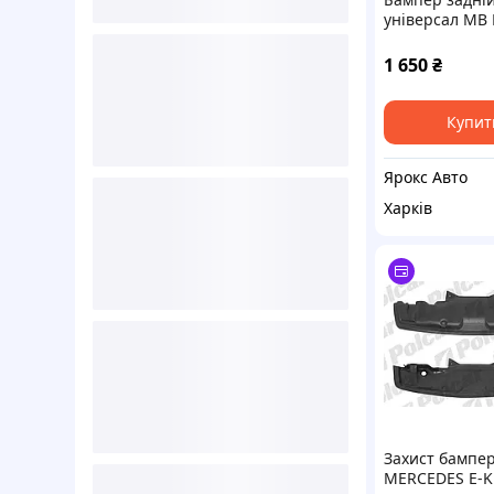
універсал MB 
W210 95-02, (S
99 000043558
1 650
₴
Купит
Ярокс Авто
Харків
Захист бампе
MERCEDES E-K