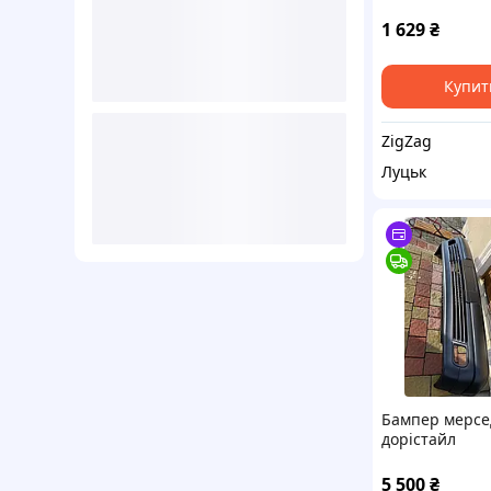
(W210), 06.95-
1 629
₴
Купит
ZigZag
Луцьк
Бампер мерсе
дорістайл
5 500
₴