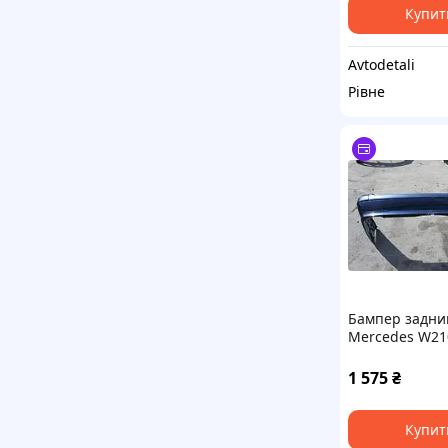
Купит
Avtodetali
Рівне
Бампер задни
Mercedes W21
Klasse 1995-2
A2108852225
1 575
₴
Купит