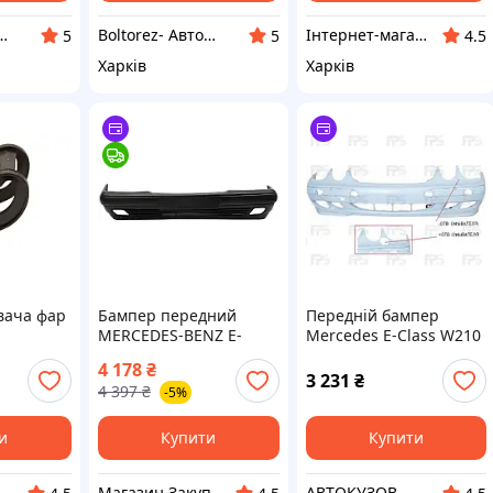
- Авторозбірка
Boltorez- Авторозбірка
Інтернет-магазин Prokuzov
5
5
4.5
Харків
Харків
вача фар
Бампер передний
Передній бампер
MERCEDES-BENZ E-
Mercedes E-Class W210
 E-class
CLASS (W210) 1995-2003
99-02 без отв. омивача
4 178
₴
2 (FPS)
г.
(FPS) 2108851825
3 231
₴
4 397
₴
-5%
и
Купити
Купити
тернет-магазин Prokuzov
Магазин Закупівля
АВТОКУЗОВ