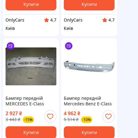
Купити
Купити
OnlyCars
OnlyCars
4.7
4.7
Київ
Київ
Бампер передній
Бампер передній
MERCEDES E-Class
Mercedes-Benz E-Class
W210 1999-2002
W210 1995-1999 (FPS)
2 927
₴
4 962
₴
(TEMPEST) 035 0324 900
2108803370
3 443
₴
5 514
₴
-15%
-10%
Купити
Купити