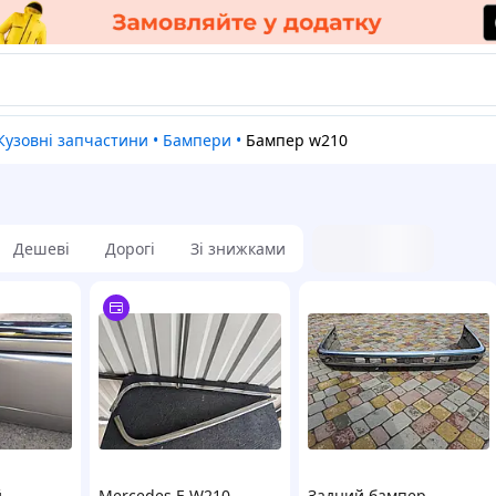
Кузовні запчастини
•
Бампери
•
Бампер w210
Дешеві
Дорогі
Зі знижками
й
Mercedes E W210
Задний бампер