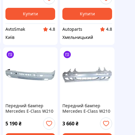
Купити
Купити
AvtoSmak
Autoparts
4.8
4.8
Київ
Хмельницький
Передний бампер
Передний бампер
Mercedes E-Class W210
Mercedes E-Class W210
(95-99) грунтов.
99-02 без отв.
(CLASSIC) без отв. под
омывателя (FPS)
5 190
₴
3 660
₴
молдинги (FPS)
2108851825
2108803370