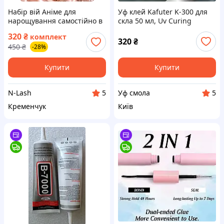
Набір вій Аніме для
Уф клей Kafuter K-300 для
нарощування самостійно в
скла 50 мл, Uv Curing
комплекті клей фіксатор
Adhesive 50 ml
320
₴
комплект
пінцет вигин C 13 мм 100
320
₴
450
₴
-28%
пучків Модний ефект
Купити
Купити
N-Lash
Уф смола
5
5
Кременчук
Київ