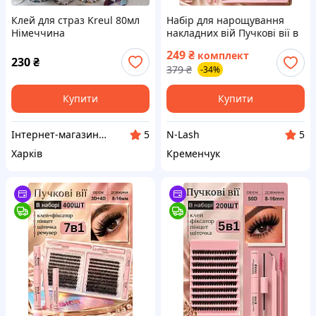
Клей для страз Kreul 80мл
Набір для нарощування
Німеччина
накладних вій Пучкові вії в
комплекті клей
249
₴
комплект
закріплювач пінцет
230
₴
379
₴
-34%
довжина від 8 до 16 мм 30D
240 шт
Купити
Купити
Інтернет-магазин СТРАЗИ
N-Lash
5
5
Харків
Кременчук