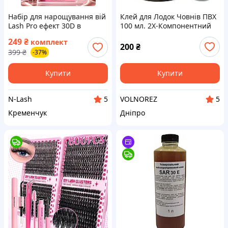
Набір для нарощування вій
Клей для Лодок Човнів ПВХ
Lash Pro ефект 30D в
100 мл. 2Х-Компонентний
комплекті клей
Поліуретановий
249
₴
комплект
закріплювач пінцет вигин
Термостійкий
200
₴
399
₴
-37%
D 10-16 мм Пучкові вії 3D
Купити
Купити
N-Lash
VOLNOREZ
5
5
Кременчук
Дніпро