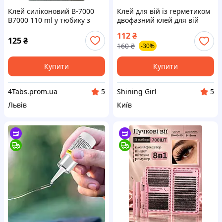
Клей силіконовий B-7000
Клей для вій із герметиком
B7000 110 ml у тюбику з
двофазний клей для вій
дозатором Прозорий
112
₴
125
₴
160
₴
-30%
Купити
Купити
4Tabs.prom.ua
Shining Girl
5
5
Львів
Київ