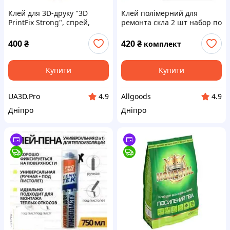
Клей для 3D-друку "3D
Клей полімерний для
PrintFix Strong", спрей,
ремонта скла 2 шт набор по
250мл
3мл
400
₴
420
₴
комплект
Купити
Купити
UA3D.Pro
Allgoods
4.9
4.9
Дніпро
Дніпро