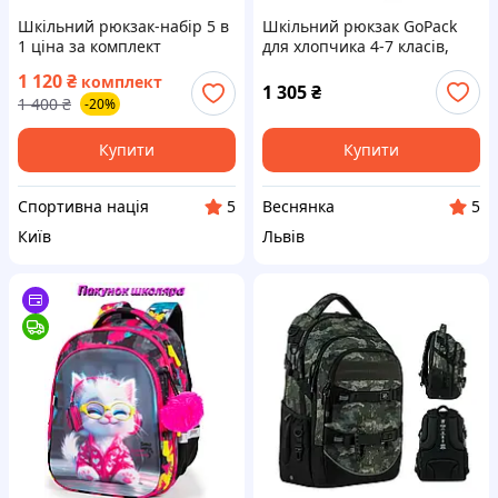
Шкільний рюкзак-набір 5 в
Шкільний рюкзак GoPack
1 ціна за комплект
для хлопчика 4-7 класів,
ортопедична спинка
1 120
₴
комплект
Education Wow Skate GO26-
1 305
₴
1 400
₴
-20%
182M-7
Купити
Купити
Спортивна нація
Веснянка
5
5
Київ
Львів