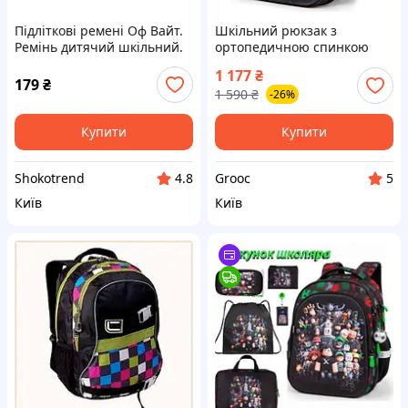
Підліткові ремені Оф Вайт.
Шкільний рюкзак з
Ремінь дитячий шкільний.
ортопедичною спинкою
Ремені та пряжки
для хлопчика з М'ячем
1 177
₴
молодіжні 150 см Off White
School Standard 38х30х18
179
₴
1 590
₴
-26%
см для першокласника (150-
18)
Купити
Купити
Shokotrend
Grooc
4.8
5
Київ
Київ