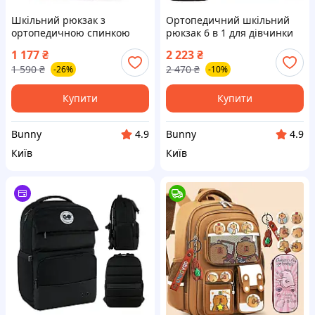
Шкільний рюкзак з
Ортопедичний шкільний
ортопедичною спинкою
рюкзак 6 в 1 для дівчинки
для дівчинки School
School Standard 38х30х18
1 177
₴
2 223
₴
Standard 38х30х18 см з
см з Тигром для молодших
1 590
₴
2 470
₴
-26%
-10%
Тигром для молодших
класів (SET 150-49)
класів (150-49)
Купити
Купити
Bunny
Bunny
4.9
4.9
Київ
Київ