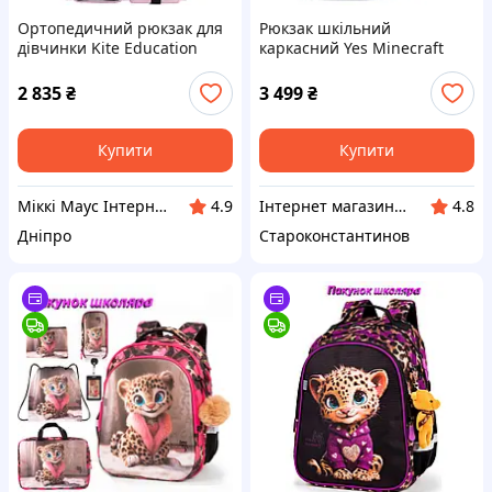
Ортопедичний рюкзак для
Рюкзак шкільний
дівчинки Kite Education
каркасний Yes Minecraft
K26-584M-1 Quirki&Cute 14л
Reality H-100S 550223
(Арт: KT-584M-1)
2 835
₴
3 499
₴
Купити
Купити
Міккі Маус Інтернет-магазин
Інтернет магазин Ксюша
4.9
4.8
Дніпро
Староконстантинов