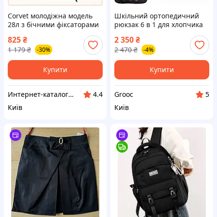
Corvet молодіжна модель
Шкільний ортопедичний
28л з бічними фіксаторами
рюкзак 6 в 1 для хлопчика
об'єму, 493H660X
School Standard 38х30х18
825
₴
2 350
₴
см Роблокс для молодших
1 179
₴
2 470
₴
-30%
-4%
класів (SET 150-42)
Купити
Купити
Интер​н​ет-ка​талог ​с​​ки​док "iBag.ua"
Grooc
4.4
5
Київ
Київ