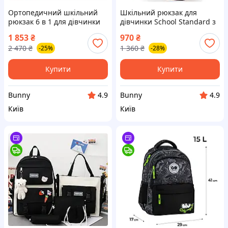
Ортопедичний шкільний
Шкільний рюкзак для
рюкзак 6 в 1 для дівчинки
дівчинки School Standard з
School Standard 38х30х18
Тигром 38х28х16 см для
1 853
₴
970
₴
см з Тигром в 1 клас (SET
початкової школи (160-20)
2 470
₴
1 360
₴
-25%
-28%
150-46)
Купити
Купити
Bunny
Bunny
4.9
4.9
Київ
Київ