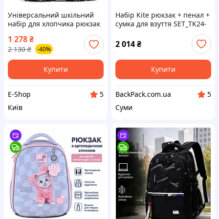
Універсальний шкільний
Набір Kite рюкзак + пенал +
набір для хлопчика рюкзак
сумка для взуття SET_TK24-
+ сумка, Стильний
531M Tokidoki
1 278
₴
портфель для школи
2 014
₴
2 130
₴
-40%
Купити
Купити
E-Shop
BackPack.com.ua
5
5
Київ
Суми