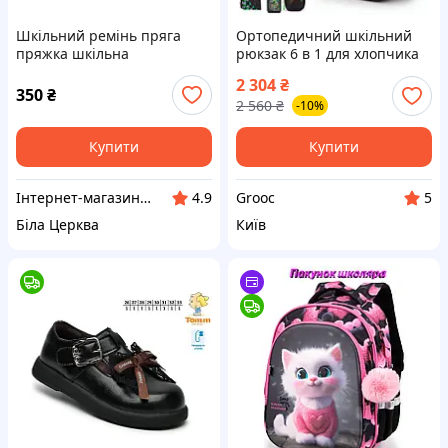
Шкільний ремінь пряга
Ортопедичний шкільний
пряжка шкільна
рюкзак 6 в 1 для хлопчика
School Standard 38х30х18
2 304
₴
см с Джостиком для
350
₴
2 560
₴
-10%
молодших класів (170-56)
Купити
Купити
Інтернет-магазин Сувенір
Grooc
4.9
5
Біла Церква
Київ