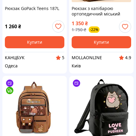
Рюкзак GoPack Teens 187L
Рюкзак з капібарою
ортопедичний міський
шкільний спортивний
1 350
₴
корейський з брелоком
1 260
₴
1 750
₴
-22%
картками значками та
пеналом у комплект
Купити
Купити
КАНЦБУК
MOLLAONLINE
5
4.9
Одеса
Київ