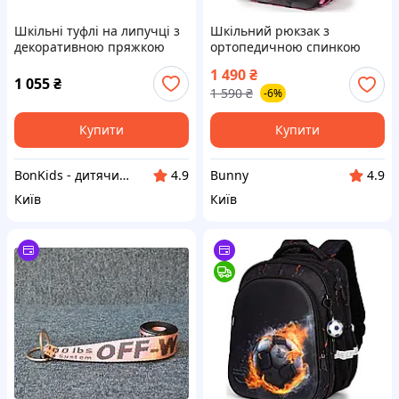
Шкільні туфлі на липучці з
Шкільний рюкзак з
декоративною пряжкою
ортопедичною спинкою
Tom.m
для дівчинки School
1 490
₴
Standard 38х30х18 см з
1 055
₴
1 590
₴
-6%
Котиком в 1 клас (150-27)
Купити
Купити
BonKids - дитячий інтернет-магазин
Bunny
4.9
4.9
Київ
Київ