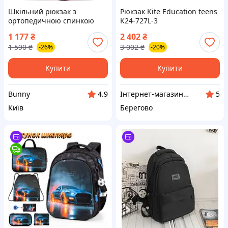
Шкільний рюкзак з
Рюкзак Kite Education teens
ортопедичною спинкою
K24-727L-3
для дівчинки School
1 177
₴
2 402
₴
Standard 38х30х18 см з
1 590
₴
3 002
₴
-26%
-20%
Котиком в 1 клас (150-31)
Купити
Купити
Bunny
Інтернет-магазин "КРОКУС+"
4.9
5
Київ
Берегово