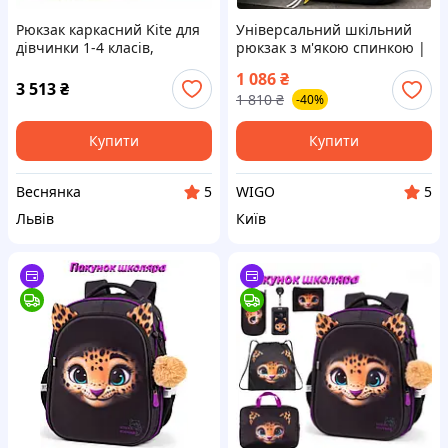
Рюкзак каркасний Kite для
Універсальний шкільний
дівчинки 1-4 класів,
рюкзак з м'якою спинкою |
шкільний ранець з
Міський підлітковий
1 086
₴
ортопедичною спинкою,
портфель для школи
3 513
₴
1 810
₴
-40%
Studio Pets SP26-555S
Купити
Купити
Веснянка
WIGO
5
5
Львів
Київ