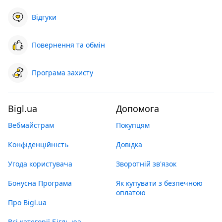
Відгуки
Повернення та обмін
Програма захисту
Bigl.ua
Допомога
Вебмайстрам
Покупцям
Конфіденційність
Довідка
Угода користувача
Зворотній зв'язок
Бонусна Програма
Як купувати з безпечною
оплатою
Про Bigl.ua
Всі категорії Бігль юа