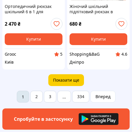
Ортопедичний рюкзак
Жіночий шкільний
шкільний 6 в 1 для
підлітковий рюкзак в
хлопчика School Standard
чорному кольорі для
38х30х18 см з Машиною
дівчинки
2 470
₴
680
₴
для молодших класів (SET
150-36)
Купити
Купити
Grooc
Shopping&BaG
5
4.6
Київ
Дніпро
Показати ще
2
3
334
Вперед
1
...
Спробуйте в застосунку