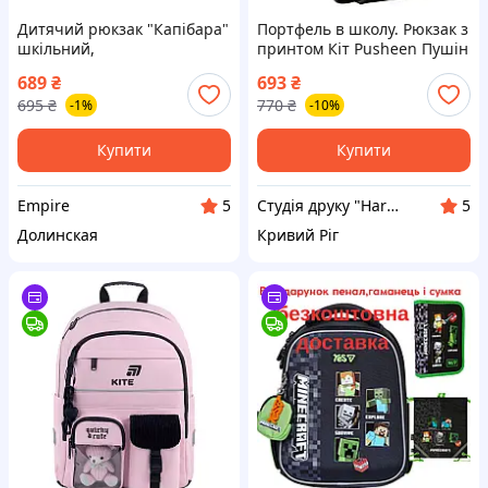
Дитячий рюкзак "Капібара"
Портфель в школу. Рюкзак з
шкільний,
принтом Кіт Pusheen Пушін
водовідштовхувальний,
689
₴
693
₴
місткий
695
₴
770
₴
-1%
-10%
Купити
Купити
Empire
Студія друку "Hard Print"
5
5
Долинская
Кривий Ріг