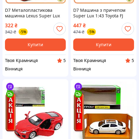
D7 Металопластикова
D7 Машина з причепом
машинка Lexus Super Lux
Super Lux 1:43 Toyota FJ
червона інерційна модель
відкриті двері модель для
322
₴
447
₴
1:43 для дітей та
колекціонування ігор
342
₴
474
₴
-5%
-5%
колекціонування MOD58L
автомобі MOD58L
Купити
Купити
Твоя Крамниця
Твоя Крамниця
5
5
Вінниця
Вінниця