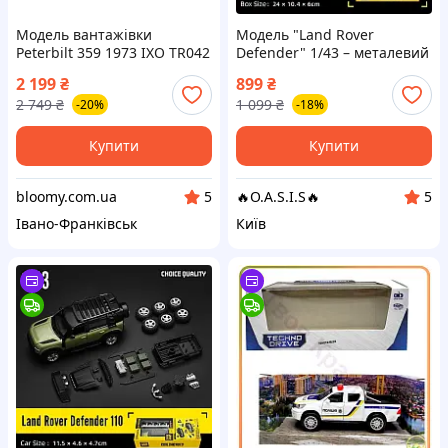
Модель вантажівки
Модель "Land Rover
Peterbilt 359 1973 IXO TR042
Defender" 1/43 – металевий
1:43 колекційна металева
позашляховик у кольорі
2 199
₴
899
₴
мініатюра
хакі, колекційна іграшка!
2 749
₴
1 099
₴
-20%
-18%
Розбірна з деталями
Купити
Купити
bloomy.com.ua
🔥O.A.S.I.S🔥
5
5
Івано-Франківськ
Київ