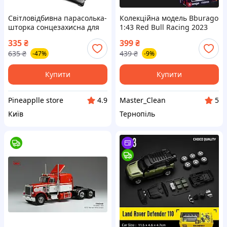
Світловідбивна парасолька-
Колекційна модель Bburago
шторка сонцезахисна для
1:43 Red Bull Racing 2023
скла авто захист
RB19 #1 Max Verstappen.
335
₴
399
₴
універсальний
Формула 1. Formula 1
635
₴
439
₴
-47%
-9%
Купити
Купити
Pineapplle store
Master_Clean
4.9
5
Київ
Тернопіль