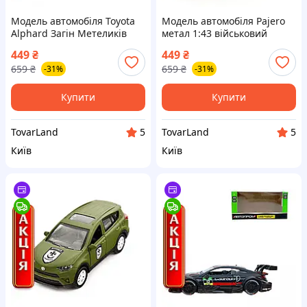
Модель автомобіля Toyota
Модель автомобіля Pajero
Alphard Загін Метеликів
метал 1:43 військовий
інерційна 1:43 з
камуфляж емблема 47
449
₴
449
₴
дверцятами що
ОМБр із серії Шеврони
659
₴
659
₴
-31%
-31%
відчиняються метал
Героїв
Купити
Купити
TovarLand
TovarLand
5
5
Київ
Київ