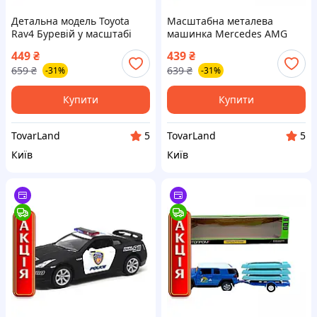
Детальна модель Toyota
Масштабна металева
Rav4 Буревій у масштабі
машинка Mercedes AMG
1:43 Шеврони Героїв з
C63 DTM гоночна модель зі
449
₴
439
₴
елементами що
спойлером 1:43
659
₴
639
₴
-31%
-31%
відчиняються
Купити
Купити
TovarLand
TovarLand
5
5
Київ
Київ