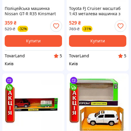
Поліцейська машинка
Toyota FJ Cruiser масштаб
Nissan GT-R R35 Kinsmart
1:43 металева машинка з
металева модель 1 43 з
човнами на причепі та
359
₴
529
₴
відкривними дверима
дверима
529
₴
769
₴
-32%
-31%
Купити
Купити
TovarLand
TovarLand
5
5
Київ
Київ