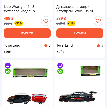
Jeep Wrangler 1 43
Деталізована модель
металева модель з
Автопром Lexus LX570
причепом та відкривними
металева біла 1:43 з
499
₴
389
₴
дверима
дверцятами, що
729
₴
569
₴
-31%
-31%
відчиняються
Купити
Купити
TovarLand
TovarLand
5
5
Київ
Київ