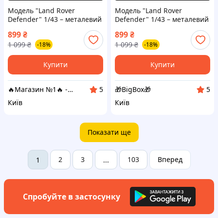
Модель "Land Rover
Модель "Land Rover
Defender" 1/43 – металевий
Defender" 1/43 – металевий
позашляховик у кольорі
позашляховик у кольорі
899
₴
899
₴
хакі, колекційна іграшка!
хакі
1 099
₴
1 099
₴
-18%
-18%
Розбірна з деталями
Купити
Купити
🔥Магазин №1🔥 - Товарів для дому
🎁BigBox🎁
5
5
Київ
Київ
Показати ще
2
3
103
Вперед
1
...
Спробуйте в застосунку