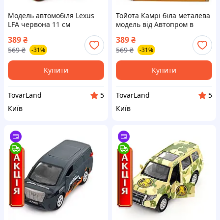
Модель автомобіля Lexus
Тойота Камрі біла металева
LFA червона 11 см
модель від Автопром в
металопластик масштаб
масштабі 1:43 з дверцятами
389
₴
389
₴
1:43 з функцією
що відчиняються
569
₴
569
₴
-31%
-31%
відкривання дверей
Купити
Купити
TovarLand
TovarLand
5
5
Київ
Київ