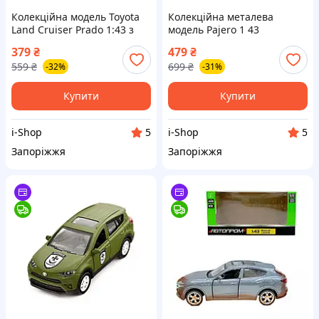
Колекційна модель Toyota
Колекційна металева
Land Cruiser Prado 1:43 з
модель Pajero 1 43
металу з дверцятами що
Шеврони героїв 47 ОМБр
379
₴
479
₴
відчиняються Шеврони
військовий камуфляж
559
₴
699
₴
-32%
-31%
Героїв 110 ОМБР
машинка
Купити
Купити
i-Shop
i-Shop
5
5
Запоріжжя
Запоріжжя