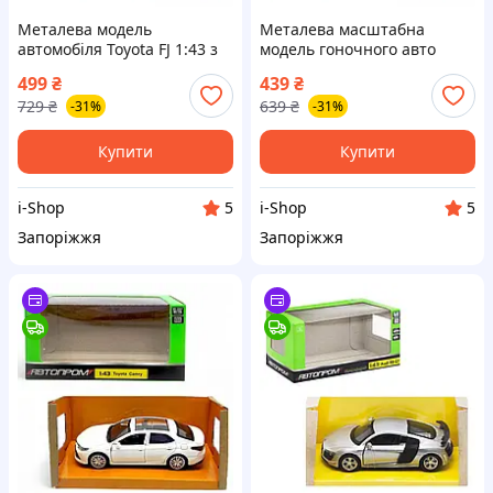
Металева модель
Металева масштабна
автомобіля Toyota FJ 1:43 з
модель гоночного авто
рухомими дверцятами та
Mercedes AMG C63 DTM зі
499
₴
439
₴
функціональним причепом
спойлером у масштабі 1:43
729
₴
639
₴
-31%
-31%
у коробці
Купити
Купити
i-Shop
i-Shop
5
5
Запоріжжя
Запоріжжя