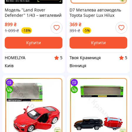
Модель "Land Rover
D7 Металева автомодель
Defender" 1/43 – металевий
Toyota Super Lux Hilux
позашляховик у кольорі
Поліція 1:43 колекційна
899
₴
369
₴
хакі, колекційна іграшка!
модель для дітей та
1 099
₴
391
₴
-18%
-5%
Розбірна з деталями
дорослих ав MOD58L
Купити
Купити
HOMELIYA
Твоя Крамниця
5
5
Київ
Вінниця