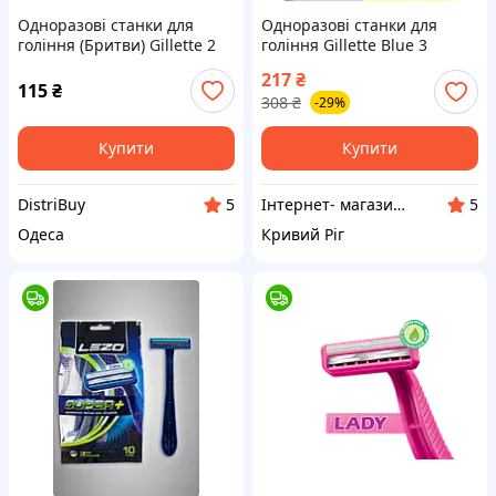
Одноразові станки для
Одноразові станки для
гоління (Бритви) Gillette 2
гоління Gillette Blue 3
10 шт
Comfort Slalom, 8 шт.
217
₴
115
₴
308
₴
-29%
Купити
Купити
DistriBuy
Інтернет- магазин " Товари в Дім"
5
5
Одеса
Кривий Ріг