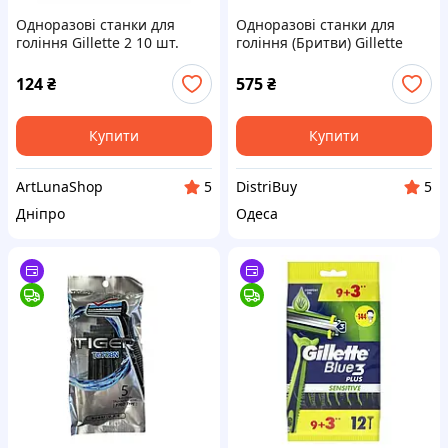
Одноразові станки для
Одноразові станки для
гоління Gillette 2 10 шт.
гоління (Бритви) Gillette
Blue 2 64 шт
124
₴
575
₴
Купити
Купити
ArtLunaShop
DistriBuy
5
5
Дніпро
Одеса