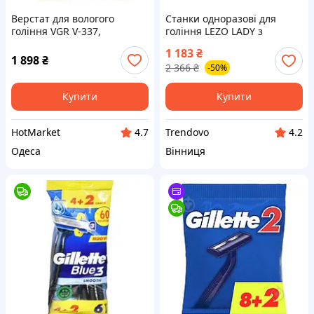
Верстат для вологого
Станки одноразові для
гоління VGR V-337,
гоління LEZO LADY з
Електробритва з
нержавіючими лезами для
1 183
₴
бритвеною насадкою,
комфортного гоління без
1 898
₴
2 366
₴
-50%
Бритва тример YK-114 для
порізів
чоловіків
Купити
Купити
HotMarket
Trendovo
4.7
4.2
Одеса
Вінниця