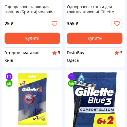
Одноразові станки для
Одноразові станки для
гоління (Бритви) чоловічі
гоління чоловічі Gillette
Tiger TG708N, змащувальна
Blue 3 Sensitive c алоє віра
смужка (7112)
12 шт
25
₴
355
₴
Купити
Купити
Інтернет магазин REVATORG
DistriBuy
5
5
Київ
Одеса