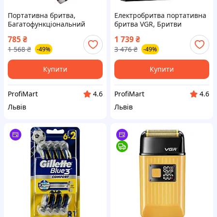
Портативна бритва,
Електробритва портативна
Багатофункціональний
бритва VGR, Бритви
тример для стрижки
акумуляторні, Бритва
785
₴
1 739
₴
волосся і бороди, Бритва
сіткова професійна HT-33
1 568
₴
3 476
₴
-49%
-49%
для сухого гоління ZQ-10
Купити
Купити
ProfiMart
ProfiMart
4.6
4.6
Львів
Львів