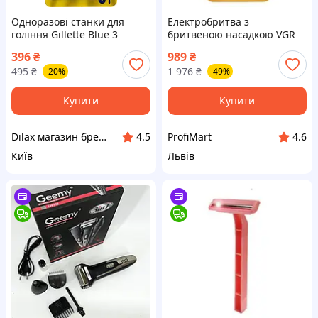
Одноразові станки для
Електробритва з
гоління Gillette Blue 3
бритвеною насадкою VGR
Comfort 8 шт (919028)
V-357, Бритва для вологого
396
₴
989
₴
видалення волосся NO-59
495
₴
1 976
₴
-20%
-49%
Купити
Купити
Dilax магазин брендових дитячих іграшок та товарів для батьків.
ProfiMart
4.5
4.6
Київ
Львів