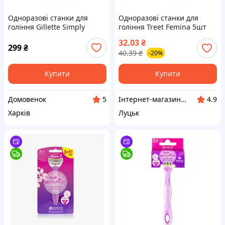
Одноразові станки для
Одноразові станки для
гоління Gillette Simply
гоління Treet Femina 5шт
Venus 3 жіночі, 12 шт.
32.03
₴
299
₴
40.39
₴
-20%
Купити
Купити
Домовенок
Інтернет-магазин "КosmoSwit"
5
4.9
Харків
Луцьк