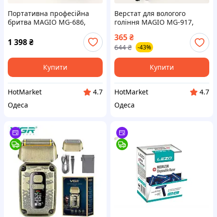
Портативна професійна
Верстат для вологого
бритва MAGIO MG-686,
гоління MAGIO MG-917,
Бритва для вологого
Професійні електричні
365
₴
видалення волосся, PB-642
бритви, Електро станки UW-
1 398
₴
644
₴
-43%
Суха бритва
820 для гоління
Купити
Купити
HotMarket
HotMarket
4.7
4.7
Одеса
Одеса