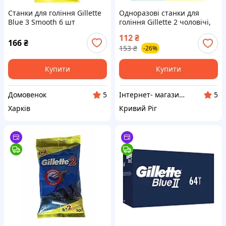
Станки для гоління Gillette
Одноразові станки для
Blue 3 Smooth 6 шт
гоління Gillette 2 чоловічі,
10 шт
112
₴
166
₴
153
₴
-26%
Купити
Купити
Домовенок
Інтернет- магазин " Товари в Дім"
5
5
Харків
Кривий Ріг