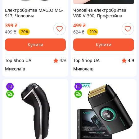
Електробритва MAGIO MG-
Чоловіча електробритва
917, Чоловіча
VGR V-390, Професійна
електробритва для гоління,
бритва для волосся, VJ-284
399
₴
499
₴
Професійна бритва WF-371
Бездротова електробритва
499
₴
624
₴
-20%
-20%
для волосся top shop ua_
top shop ua_
Купити
Купити
Top Shop UA
Top Shop UA
4.9
4.9
Миколаїв
Миколаїв