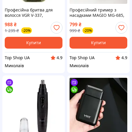
Професійна бритва для
Професійний тример з
волосся VGR V-337,
насадками MAGIO MG-685,
Професійний шейвер-
Бритви для гоління OD-339
988
₴
799
₴
електробритва, OG-449
чоловічі електричні top
1 235
₴
999
₴
-20%
-20%
Чоловіча електробритва
shop ua_
top shop ua_
Купити
Купити
Top Shop UA
Top Shop UA
4.9
4.9
Миколаїв
Миколаїв