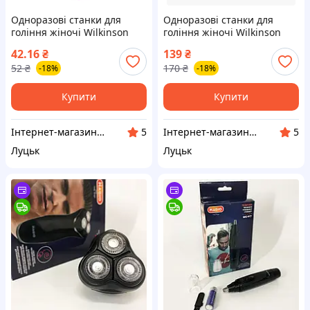
Одноразові станки для
Одноразові станки для
гоління жіночі Wilkinson
гоління жіночі Wilkinson
Sword Xtreme 3 Comfort 1
Sword Xtreme 3 Comfort 3+1
42.16
₴
139
₴
шт
шт
52
₴
170
₴
-18%
-18%
Купити
Купити
Інтернет-магазин "Vi7"
Інтернет-магазин "Vi7"
5
5
Луцьк
Луцьк