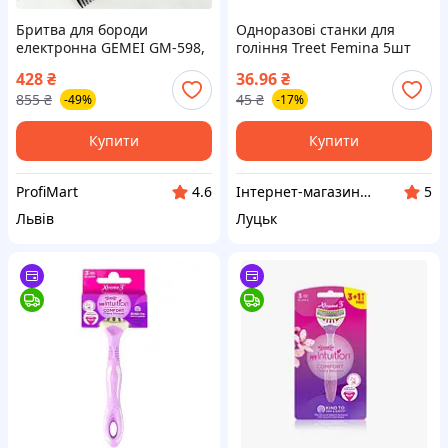
Бритва для бороди
Одноразові станки для
електронна GEMEI GM-598,
гоління Treet Femina 5шт
Електробритва для бороди
428
₴
36.96
₴
Портативна бритва гоління
855
₴
45
₴
-49%
-17%
ZW-78
Купити
Купити
ProfiMart
Інтернет-магазин "Vi7"
4.6
5
Львів
Луцьк