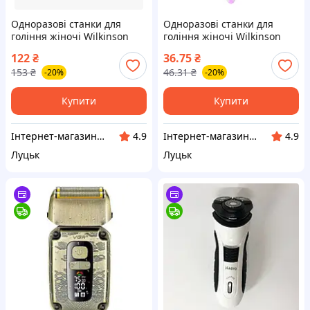
Одноразові станки для
Одноразові станки для
гоління жіночі Wilkinson
гоління жіночі Wilkinson
Sword Xtreme 3 Comfort 3+1
Sword Xtreme 3 Comfort 1
122
₴
36.75
₴
шт
шт
153
₴
46.31
₴
-20%
-20%
Купити
Купити
Інтернет-магазин "КosmoSwit"
Інтернет-магазин "КosmoSwit"
4.9
4.9
Луцьк
Луцьк