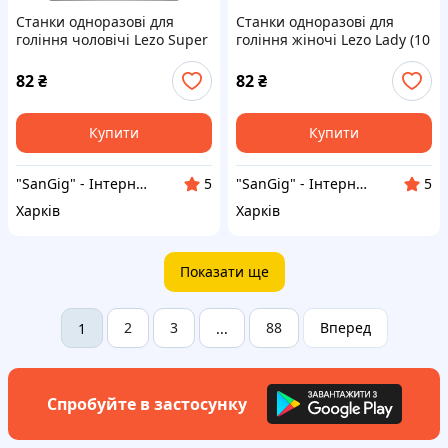
Станки одноразові для
Станки одноразові для
гоління чоловічі Lezo Super
гоління жіночі Lezo Lady (10
+ (10 шт/уп)
шт/уп)
82
₴
82
₴
Купити
Купити
"SanGig" - Інтернет-магазин
"SanGig" - Інтернет-магазин
5
5
Харків
Харків
Показати ще
2
3
88
Вперед
1
...
Спробуйте в застосунку