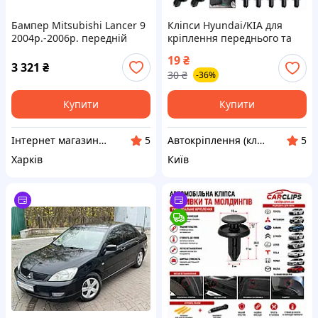
Бампер Mitsubishi Lancer 9
Кліпси Hyundai/KIA для
2004р.-2006р. передній
кріплення переднього та
(вир-во Tempest)
заднього бампера,
19
₴
підкрилків, деталей кузова
3 321
₴
30
₴
-36%
на багатьох моделях
Купити
Купити
Інтернет магазин автозапчастин Autostyle
Автокріплення (кліпси/андапки), роз'єми (фішки), вентиля колес, термоусадки, автоаксесуари та ін.
5
5
Харків
Київ