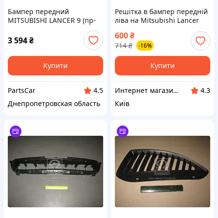
Бампер передний
Решітка в бампер передній
MITSUBISHI LANCER 9 (пр-
ліва на Mitsubishi Lancer
во TEMPEST Тайвань) О
(Міцубісі Лансер) 9 -07
600
₴
69841481 Предоплата 50%
3 594
₴
714
₴
-16%
Купити
Купити
PartsCar
Интернет магазин "КУЗОВ-ЦЕНТР"
4.5
4.3
Днепропетровская область
Київ