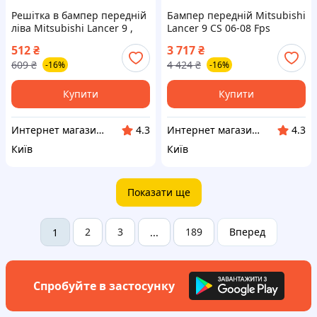
Решітка в бампер передній
Бампер передній Mitsubishi
ліва Mitsubishi Lancer 9 ,
Lancer 9 CS 06-08 Fps
Міцубісі Лансер 9 (пр-во
512
₴
3 717
₴
TEMPEST)
609
₴
4 424
₴
-16%
-16%
Купити
Купити
Интернет магазин "КУЗОВ-ЦЕНТР"
Интернет магазин "КУЗОВ-ЦЕНТР"
4.3
4.3
Київ
Київ
Показати ще
2
3
189
Вперед
1
...
Спробуйте в застосунку