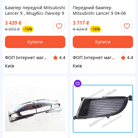
Бампер передній Mitsubishi
Передний бампер
Lancer 9 , Міцубісі Лансер 9
Mitsubishi Lancer 9 04-06
(пр-во TEMPEST)
(FPS) MN161297WA
3 439
₴
3 717
₴
4 093
₴
4 424
₴
-16%
-16%
Купити
Купити
ФОП Інтернет магазин Kyzov-plus .
ФОП Інтернет магазин Kyzov-plus .
4.4
4.4
Київ
Київ