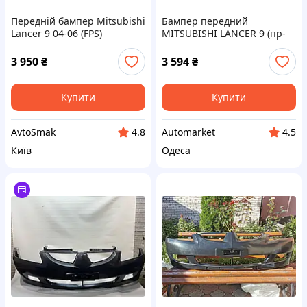
Передній бампер Mitsubishi
Бампер передний
Lancer 9 04-06 (FPS)
MITSUBISHI LANCER 9 (пр-
MN161297WA
во TEMPEST Тайвань) О
69841481 Предоплата 50%
3 950
₴
3 594
₴
Купити
Купити
AvtoSmak
Аutomarket
4.8
4.5
Київ
Одеса