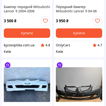
Бампер передній Mitsubishi
Передний бампер
Lancer 9 2004-2006
Mitsubishi Lancer 9 04-06
(Tempest)
(FPS) MN161297WA
3 500
₴
3 950
₴
Купити
Купити
kyzovoptika.com.ua
OnlyCars
4.8
4.7
Київ
Київ