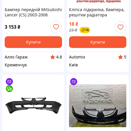
Бампер передній Mitsubishi
Кліпса підкрилка, бампера,
Lancer (CS) 2003-2008
решітки радіатора
Бампер Міцубісі Лансер
Mitsubishi, Honda, Nissan,
18
₴
523307
Infiniti, MR200300
3 153
₴
23
₴
-21%
Купити
Купити
Алло Гараж
Automix
4.8
5
Кременчук
Київ