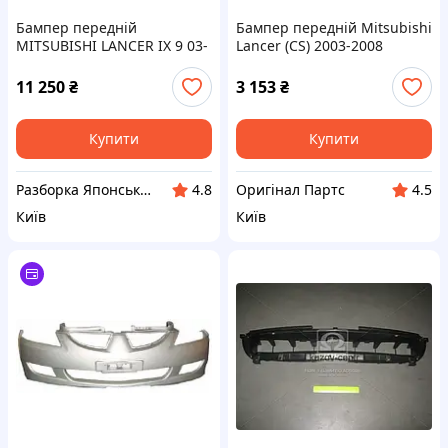
Бампер передній
Бампер передній Mitsubishi
MITSUBISHI LANCER IX 9 03-
Lancer (CS) 2003-2008
07 MN161297WA
Бампер Міцубісі Лансер
523307
11 250
₴
3 153
₴
Купити
Купити
Разборка Японських Автомобілів Автоджапан "AutoJapan"
Оригінал Партс
4.8
4.5
Київ
Київ