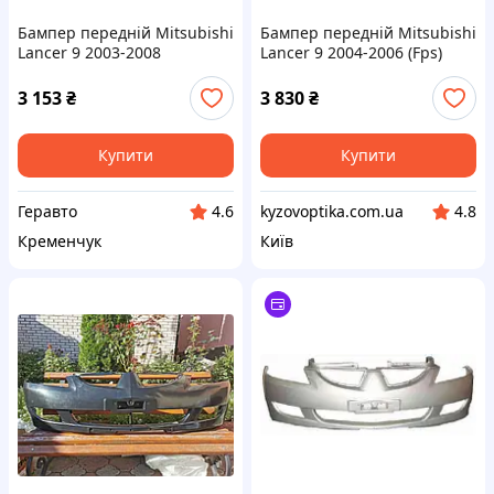
Бампер передній Mitsubishi
Бампер передній Mitsubishi
Lancer 9 2003-2008
Lancer 9 2004-2006 (Fps)
Передній бампер Мітсубісі
Лансер 9 MN165809WA
3 153
₴
3 830
₴
Купити
Купити
Геравто
kyzovoptika.com.ua
4.6
4.8
Кременчук
Київ