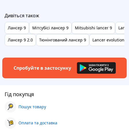
Дивіться також
Лансер 9
Мітсубісі лансер 9
Mitsubishi lancer 9
Lance
Лансер 9 2.0
Тюнінгований лансер 9
Lancer evolution 9
Спробуйте в застосунку
Гід покупця
Пошук товару
Оплата та доставка