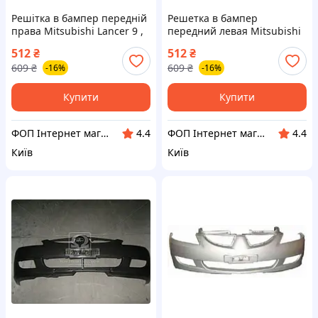
Решітка в бампер передній
Решетка в бампер
права Mitsubishi Lancer 9 ,
передний левая Mitsubishi
Міцубісі Лансер 9 (пр-во
Lancer 9 , Мицубиси Лансер
512
₴
512
₴
TEMPEST) 036 0358 910
9 (пр-во TEMPEST) 036 0358
609
₴
609
₴
-16%
-16%
911
Купити
Купити
ФОП Інтернет магазин Kyzov-plus .
ФОП Інтернет магазин Kyzov-plus .
4.4
4.4
Київ
Київ