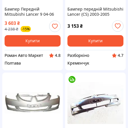
Бампер Передній
Бампер передній Mitsubishi
Mitsubishi Lancer 9 04-06
Lancer (CS) 2003-2005
MN161297
Бампер Міцубісі Лансер
3 603
₴
523307
3 153
₴
4 238
₴
-15%
Купити
Купити
Роман Авто Маркет
Разборкіно
4.8
4.7
Полтава
Кременчук