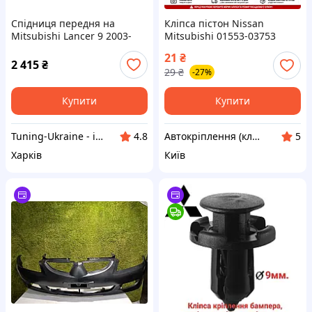
Спідниця передня на
Кліпса пістон Nissan
Mitsubishi Lancer 9 2003-
Mitsubishi 01553-03753
2009 Накладка на передний
MU488006 для бампера,
21
₴
бампер Митсубиси Лансер
підкрилка, обшивки салону,
2 415
₴
29
₴
-27%
9
молдингів, кріплення
кузова
Купити
Купити
Tuning-Ukraine - інтернет магазин для тюнінгу автомобілів
Автокріплення (кліпси/андапки), роз'єми (фішки), вентиля колес, термоусадки, автоаксесуари та ін.
4.8
5
Харків
Київ