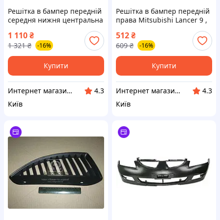
Решітка в бампер передній
Решітка в бампер передній
середня нижня центральна
права Mitsubishi Lancer 9 ,
Mitsubishi Lancer 9 ,
Міцубісі Лансер 9 (пр-во
1 110
₴
512
₴
Міцубісі Лансер 9 (пр-во
TEMPEST)
1 321
₴
609
₴
-16%
-16%
TEMPEST)
Купити
Купити
Интернет магазин "КУЗОВ-ЦЕНТР"
Интернет магазин "КУЗОВ-ЦЕНТР"
4.3
4.3
Київ
Київ