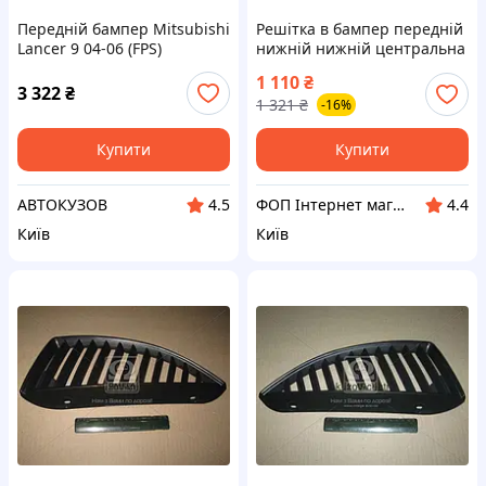
Передній бампер Mitsubishi
Решітка в бампер передній
Lancer 9 04-06 (FPS)
нижній нижній центральна
MN161297WA
Mitsubishi Lancer 9, Міцубісі
1 110
₴
Лансер 9 (пр.
3 322
₴
1 321
₴
-16%
Купити
Купити
АВТОКУЗОВ
ФОП Інтернет магазин Kyzov-plus .
4.5
4.4
Київ
Київ