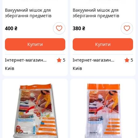
Вакуумний мішок для
Вакуумний мішок для
зберігання предметів
зберігання предметів
80x110 см Білий кіт Італія
70x100 см Білий кіт Італія
Cosatto.
Cosatto.
400
₴
380
₴
Купити
Купити
Інтернет-магазин продукції для прибирання "Білий Кіт"
Інтернет-магазин продукції для прибирання "Білий Кіт"
5
5
Київ
Київ