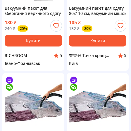
Вакуумний пакет для
Вакуумний пакет для одягу
зберігання верхнього одягу
80х110 см, вакуумний мішок
Livarno Home 70 х 104 см,
для зберігання речей |
180
₴
105
₴
вакуумний мішок/чохол для
вакуумные пакеты
240
₴
132
₴
-25%
-20%
зберігання
Купити
Купити
RICHROOM
💙💛🎯 Точка кращих покупок ⚖ ⤵
5
5
Івано-Франківськ
Київ