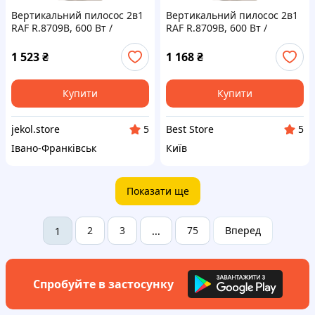
Вертикальний пилосос 2в1
Вертикальний пилосос 2в1
RAF R.8709B, 600 Вт /
RAF R.8709B, 600 Вт /
Ручний колбовий
Ручний колбовий
вакуумний пилосос /
вакуумний пилосос /
1 523
₴
1 168
₴
Пилосос без мішка з
Пилосос без мішка з
циклонним фільтром
циклонним фільтром
Купити
Купити
jekol.store
Best Store
5
5
Івано-Франківськ
Київ
Показати ще
2
3
75
Вперед
1
...
Спробуйте в застосунку