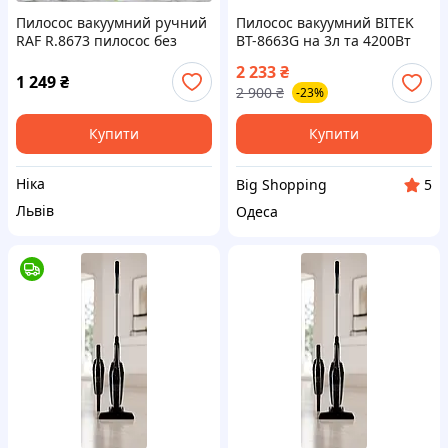
Пилосос вакуумний ручний
Пилосос вакуумний BITEK
RAF R.8673 пилосос без
BT-8663G на 3л та 4200Вт
мішка 600 Вт
для сухого прибирання
2 233
₴
Побутовий пилосос без
1 249
₴
2 900
₴
-23%
мішка циклонного типу
Купити
Купити
Ніка
Big Shopping
5
Львів
Одеса