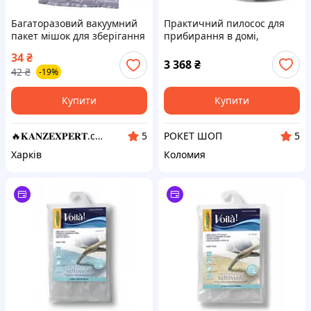
Багаторазовий вакуумний
Практичний пилосос для
пакет мішок для зберігання
прибирання в домі,
речей одягу білизни 50х60
Хороший пилосос з
34
₴
см KNZ
контейнером для паркету
3 368
₴
42
₴
-19%
EU-45
Купити
Купити
🔥𝐊𝐀𝐍𝐙𝐄𝐗𝐏𝐄𝐑𝐓.com.ua🔥
РОКЕТ ШОП
5
5
Харків
Коломия