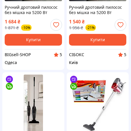
Ручний дротовий пилосос
Ручний дротовий пилосос
без мішка на 5200 Вт
без мішка на 5200 Вт
GOLDBERG GB-9904
GOLDBERG GB-9904
1 684
₴
1 540
₴
Вакуумний вертикальний
Вакуумний вертикальний
1 871
₴
1 956
₴
-10%
-21%
пилосос
пилосос (seebox)
Купити
Купити
BIGsell-SHOP
СІБОКС
5
5
Одеса
Київ