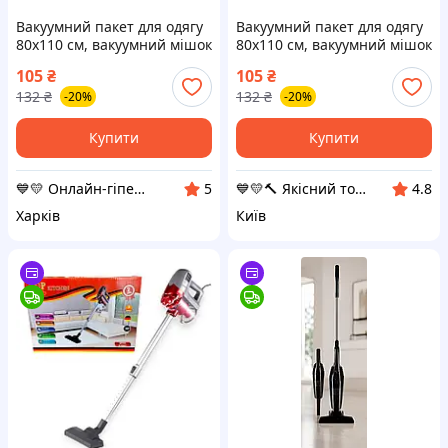
Вакуумний пакет для одягу
Вакуумний пакет для одягу
80х110 см, вакуумний мішок
80х110 см, вакуумний мішок
для зберігання речей |
для зберігання речей |
105
₴
105
₴
вакуумные пакеты
вакуумные пакеты
132
₴
132
₴
-20%
-20%
Купити
Купити
💙💛 Онлайн-гіпермаркет "УкрШоппинг" 👌🎁 🚚 ⤵
💙💛🔨 Якісний товар з доставкою по Україні 🎁% 🚚 ⤵
5
4.8
Харків
Київ