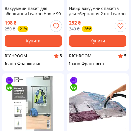
Вакуумний пакет для
Набір вакуумних пакетів
зберігання Livarno Home 90
для зберігання 2 шт Livarno
х 120 см вакуумний мішок/
Home 60 х 100 см,
198
₴
252
₴
чохол для зберігання
вакуумний мішок для
250
₴
340
₴
-21%
-26%
білизни, одягу
зберігання речей
Купити
Купити
RICHROOM
RICHROOM
5
5
Івано-Франківськ
Івано-Франківськ