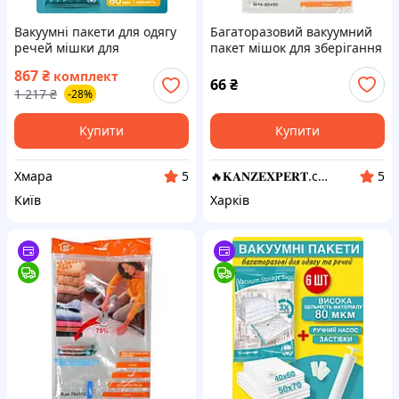
Вакуумні пакети для одягу
Багаторазовий вакуумний
речей мішки для
пакет мішок для зберігання
зберігання 12 шт з насосом
ковдр речей одягу білизни
867
₴
комплект
і клапаном вакуумний пакет
80х110 см KNZ
66
₴
1 217
₴
-28%
для упаковки
Купити
Купити
Хмара
🔥𝐊𝐀𝐍𝐙𝐄𝐗𝐏𝐄𝐑𝐓.com.ua🔥
5
5
Київ
Харків