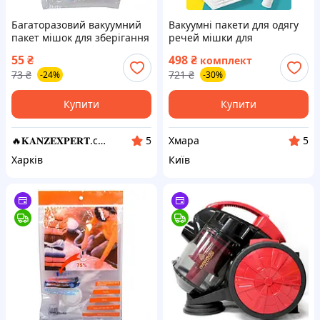
Багаторазовий вакуумний
Вакуумні пакети для одягу
пакет мішок для зберігання
речей мішки для
ковдр речей одягу білизни
зберігання 6 шт з насосом і
55
₴
498
₴
комплект
70х100 см KNZ
клапаном вакуумний пакет
73
₴
721
₴
-24%
-30%
для упаковки
Купити
Купити
🔥𝐊𝐀𝐍𝐙𝐄𝐗𝐏𝐄𝐑𝐓.com.ua🔥
Хмара
5
5
Харків
Київ