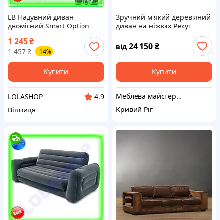
LB Надувний диван
Зручний м'який дерев'яний
двомісний Smart Option
диван на ніжках Рекут
чорний з флокованим
прямий нерозкладний з
1 245
₴
покриттям для дому та
ясена, за індивідуальними
24 150
₴
від
1 457
₴
-14%
природи комфортне м SIM-
розмірами
4K9
Купити
Купити
Меблева майстерня JecksonLOFT
LOLASHOP
4.9
Кривий Ріг
Вінниця