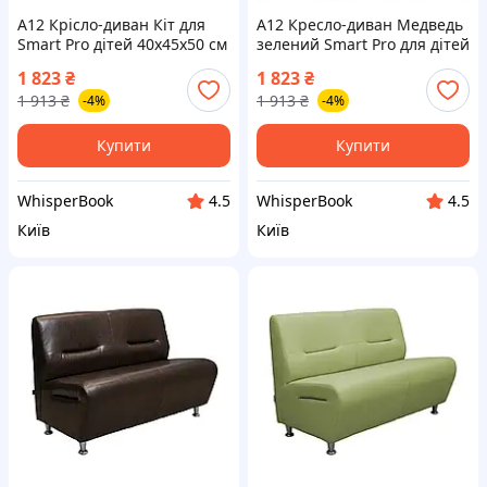
A12 Крісло-диван Кіт для
A12 Кресло-диван Медведь
Smart Pro дітей 40х45х50 см
зелений Smart Pro для дітей
м`яке місце для сидіння і
розкладне м`яке кресло для
1 823
₴
1 823
₴
відпочинку MAX14R
гри та відпочинку MAX14R
1 913
₴
1 913
₴
-4%
-4%
Купити
Купити
WhisperBook
WhisperBook
4.5
4.5
Київ
Київ