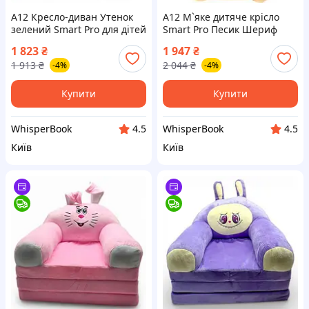
A12 Кресло-диван Утенок
A12 М`яке дитяче крісло
зелений Smart Pro для дітей
Smart Pro Песик Шериф
трансформер м`яке крісло
44х78х56 см для дітей
1 823
₴
1 947
₴
диванчик для ігор та відпо
диван для ігрової кімнати
1 913
₴
2 044
₴
-4%
-4%
MAX14R
MAX14R
Купити
Купити
WhisperBook
WhisperBook
4.5
4.5
Київ
Київ