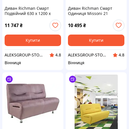
Диван Richman Смарт
Диван Richman Смарт
Подвійний 630 x 1200 x
Одиниця Missoni 21
800H см Флай 2235 Темно-
Бузковий
зелений
11 747
₴
10 495
₴
Купити
Купити
ALEKSGROUP-STORE
ALEKSGROUP-STORE
4.8
4.8
Вінниця
Вінниця