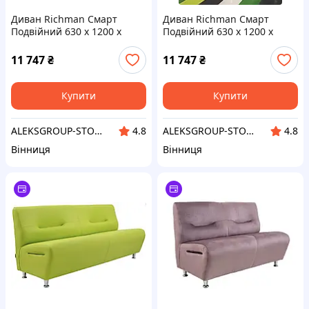
Диван Richman Смарт
Диван Richman Смарт
Подвійний 630 x 1200 x
Подвійний 630 x 1200 x
800H см Missoni 21
800H см Флай 2240 Жовтий
Бузковий
11 747
₴
11 747
₴
Купити
Купити
ALEKSGROUP-STORE
ALEKSGROUP-STORE
4.8
4.8
Вінниця
Вінниця