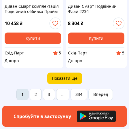
Диван Смарт комплектація
Диван Смарт Подвійний
Подвійний оббивка Прайм
Флай 2234
Екс Еспресо
10 458
₴
8 304
₴
Купити
Купити
Схід-Парт
Схід-Парт
5
5
Дніпро
Дніпро
Показати ще
2
3
334
Вперед
1
...
Спробуйте в застосунку