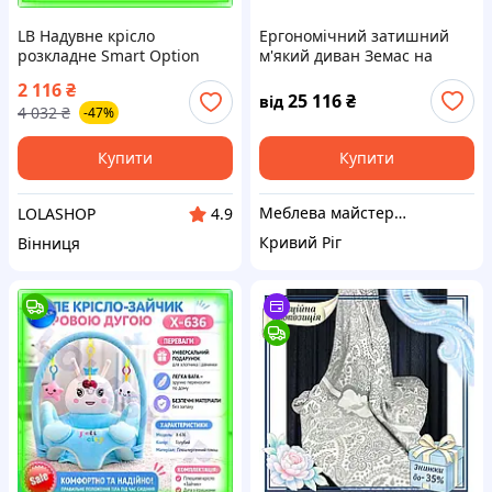
LB Надувне крісло
Ергономічний затишний
розкладне Smart Option
м'який диван Земас на
Intex сіре 117x100x66 см
ніжках прямий
2 116
₴
для відпочинку та кемпінгу
нерозкладний, з масиву
25 116
₴
від
4 032
₴
-47%
диван для SIM-4K9
натурального дерева
Купити
Купити
Меблева майстерня JecksonLOFT
LOLASHOP
4.9
Кривий Ріг
Вінниця