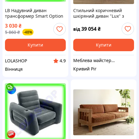
LB Надувний диван
Стильний коричневий
трансформер Smart Option
шкіряний диван "Lux" з
Intex 224x203 см темно-
масиву дерева, прямий
3 030
₴
сірий розкладний диван
нерозкладний, за
39 054
₴
від
5 860
₴
-48%
для дому та в SIM-4K9
індивідуальними розмірами
Купити
Купити
Меблева майстерня JecksonLOFT
LOLASHOP
4.9
Кривий Ріг
Вінниця