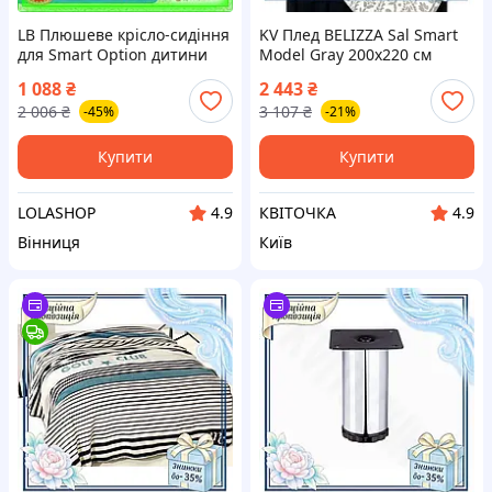
LB Плюшеве крісло-сидіння
KV Плед BELIZZA Sal Smart
для Smart Option дитини
Model Gray 200х220 см
Блакитний Зайчик м'який
бавовняний плед для дому
1 088
₴
2 443
₴
диван для ігор та відпочинк
затишна ковдра для дивана
2 006
₴
3 107
₴
-45%
-21%
SIM-4K9
99/KVI
Купити
Купити
LOLASHOP
КВІТОЧКА
4.9
4.9
Вінниця
Київ