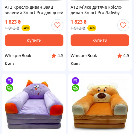
A12 Кресло-диван Заяц
A12 М`яке дитяче крісло-
зелений Smart Pro для дітей
диван Smart Pro Лабубу
м`яке складне крісло
фіолетове для відпочинку і
1 823
₴
1 823
₴
трансформер 120 см
сну трансформер для дітей
1 913
₴
1 913
₴
-4%
-4%
MAX14R
MAX14R
Купити
Купити
WhisperBook
WhisperBook
4.5
4.5
Київ
Київ