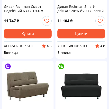
Диван Richman Смарт
Диван Richman Smart-
Подвійний 630 x 1200 x
двійка 120*63*70H Ліловий
800H см Artex Stanford
Apple Green Зелений
11 747
₴
11 104
₴
Купити
Купити
ALEKSGROUP-STORE
ALEKSGROUP-STORE
4.8
4.8
Вінниця
Вінниця