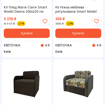
KV Плед Marie Claire Smart
KV Ніжка меблева
Model Daena 200х220 см
регульована Smart Model
затишний бавовняний
FZB 42 мм 100 мм для
3 236
₴
304
₴
теплий плед для будинку на
меблів опорна нога для
4 117
₴
395
₴
-21%
-23%
диван 99/KVI
столу та дивана 99/KVI
Купити
Купити
КВІТОЧКА
КВІТОЧКА
4.9
4.9
Київ
Київ