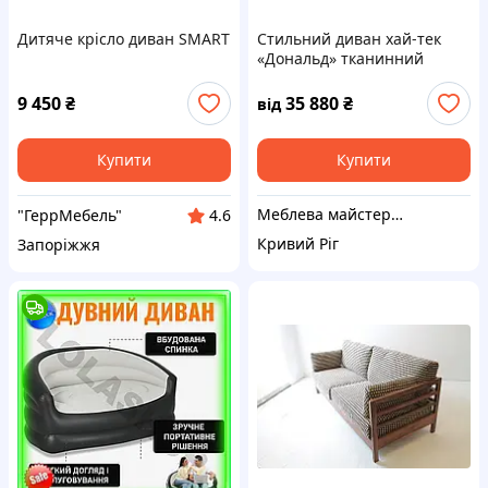
Дитяче крісло диван SMART
Стильний диван хай-тек
«Дональд» тканинний
помаранчевий для дому,
офісу, кафе, салону,
9 450
₴
35 880
₴
від
магазину, зон очікування
Купити
Купити
Меблева майстерня JecksonLOFT
"ГеррМебель"
4.6
Кривий Ріг
Запоріжжя