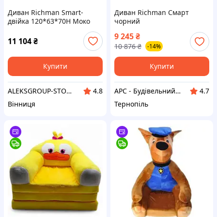
Диван Richman Smart-
Диван Richman Смарт
двійка 120*63*70H Моко
чорний
9 245
₴
11 104
₴
10 876
₴
-14%
Купити
Купити
ALEKSGROUP-STORE
АРС - Будівельний інтернет-гіпермаркет
4.8
4.7
Вінниця
Тернопіль