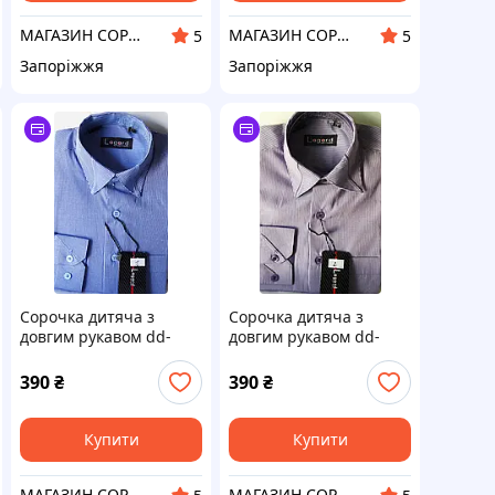
МАГАЗИН СОРОЧОК VIK
МАГАЗИН СОРОЧОК VIK
5
5
Запоріжжя
Запоріжжя
Сорочка дитяча з
Сорочка дитяча з
довгим рукавом dd-
довгим рукавом dd-
0001 Lagard синя
0002 Lagard фіолетова
класична в смужку для
класична в смужку для
390
₴
390
₴
школярів
школярів
Купити
Купити
МАГАЗИН СОРОЧОК VIK
МАГАЗИН СОРОЧОК VIK