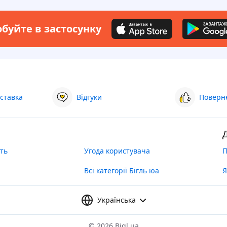
буйте в застосунку
ставка
Відгуки
Поверне
ть
Угода користувача
П
Всі категорії Бігль юа
Я
Українська
©
2026 Bigl.ua