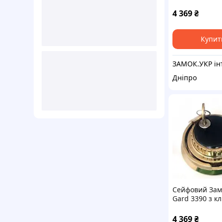
латунь (США)
4 369
₴
Купит
Дніпро
Сейфовий Зам
Gard 3390 з к
латунь (США)
4 369
₴