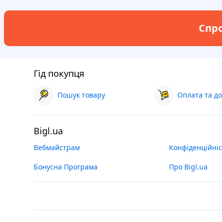
Спро
Гід покупця
Пошук товару
Оплата та до
Bigl.ua
Вебмайстрам
Конфіденційніс
Бонусна Програма
Про Bigl.ua