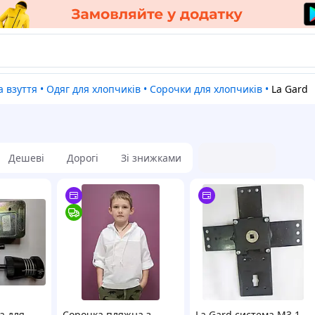
а взуття
•
Одяг для хлопчиків
•
Сорочки для хлопчиків
•
La Gard
Дешеві
Дорогі
Зі знижками
а для
Сорочка пляжна з
La Gard система М3.1