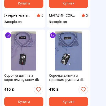
Купити
Купити
Інтернет-магазин "Dendy"
МАГАЗИН СОРОЧОК VIK
5
5
Запоріжжя
Запоріжжя
Сорочка дитяча з
Сорочка дитяча з
коротким рукавом dk-
коротким рукавом dk-
0007 Lagard бузкова
0011 Lagard однотонна
однотонна
блакитна комбінована
410
₴
410
₴
комбінована приталені
приталені
Купити
Купити