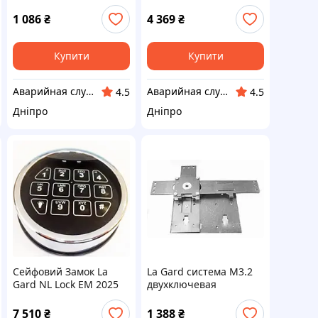
1 086
₴
4 369
₴
Купити
Купити
Аварийная служба по открытию замков Днепр
Аварийная служба по открытию замков Днепр
4.5
4.5
Дніпро
Дніпро
Сейфовий Замок La
La Gard система М3.2
Gard NL Lock EM 2025
двухключевая
(США)
7 510
₴
1 388
₴