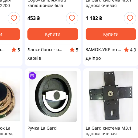
 2200
капюшоном біла
одноключевая
батиста для хлопчика
(116-112)
453
₴
1 182
₴
и
Купити
Купити
Інструменти-відмички для локмайстрів
Лапсі-Лапсі - одяг для ляльок Baby Born, Barbie, Paola Reina, Chi Chi Love
ЗАМОК.УКР інтернет-магазин замків та фурнітури
5
5
4.9
Харків
Дніпро
ок La
Ручка La Gard
La Gard система М3.1
лючем,
одноключевая