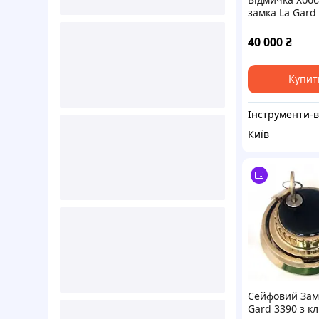
замка La Gard
40 000
₴
Купит
Київ
Сейфовий Зам
Gard 3390 з к