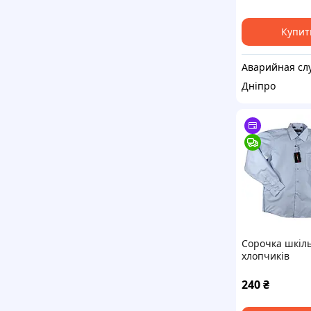
Купит
Дніпро
Сорочка шкіл
хлопчиків
30/128,34/14/
240
₴