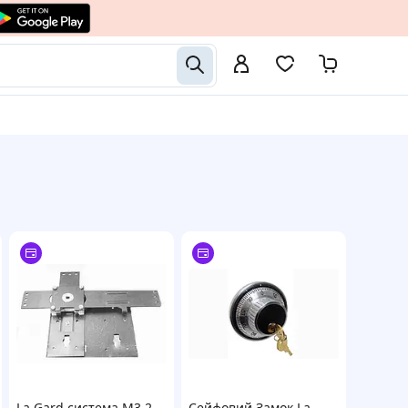
La Gard система М3.2
Сейфовий Замок La