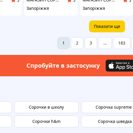
5
5
5
Запоріжжя
Запоріжжя
Показати ще
2
3
183
1
...
Спробуйте в застосунку
Сорочки в школу
Сорочка supreme l
Сорочки h&m
Сорочка шведка 