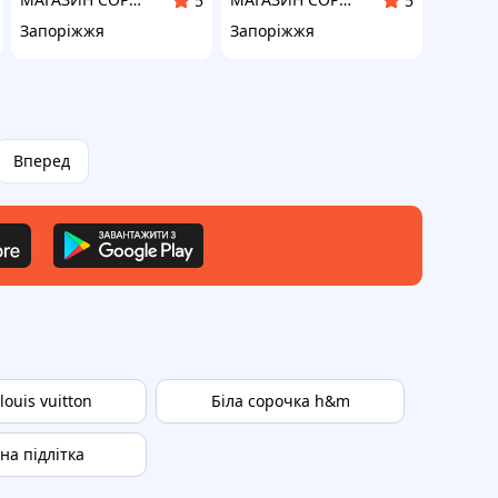
5
5
Запоріжжя
Запоріжжя
Вперед
ouis vuitton
Біла сорочка h&m
на підлітка