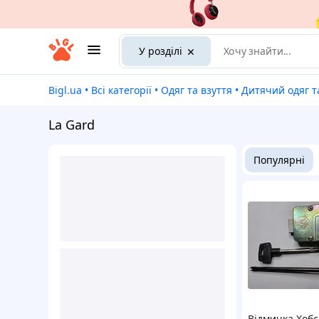
У розділі
Bigl.ua
•
Всі категорії
•
Одяг та взуття
•
Дитячий одяг т
La Gard
Популярні
Відмичка Хобс