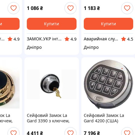
1 086
₴
1 183
₴
и
Купити
Купити
ЗАМОК.УКР інтернет-магазин замків та фурнітури
ЗАМОК.УКР інтернет-магазин замків та фурнітури
Аварийная служба по открытию замков Днепр
4.9
4.9
4.5
Дніпро
Дніпро
ок La
Сейфовий Замок La
Сейфовий Замок La
лючем,
Gard 3390 з ключем,
Gard 4200 (США)
хром (США)
4 411
₴
7 196
₴