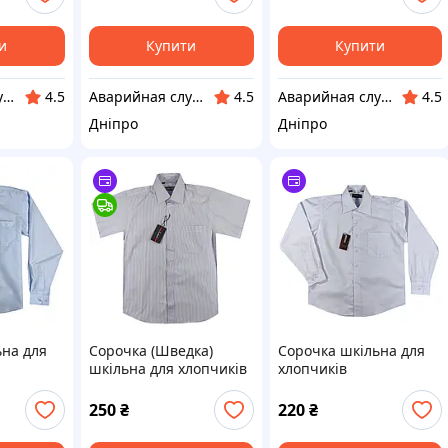
и
Купити
Купити
Аварийная служба по открытию замков Днепр
Аварийная служба по открытию замков Днепр
Аварийная служба по открытию замков Днепр
4.5
4.5
4.5
Дніпро
Дніпро
ьна для
Сорочка (Шведка)
Сорочка шкільна для
шкільна для хлопчиків
хлопчиків
152
38/164
30/128,31/134,33/146
250
₴
220
₴