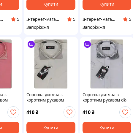
и
Купити
Купити
тернет-магазин "Dendy"
Інтернет-магазин "Dendy"
Інтернет-магазин "Dendy"
5
5
5
Запоріжжя
Запоріжжя
а з
Сорочка дитяча з
Сорочка дитяча з
авом
коротким рукавом
коротким рукавом dk-
d
dк-0002 Lagard айворі
0008 Lagard біла
отонна
однотонна
однотонна
410
₴
410
₴
приталені
комбінована приталені
комбінована приталені
для хлопчиків
и
Купити
Купити