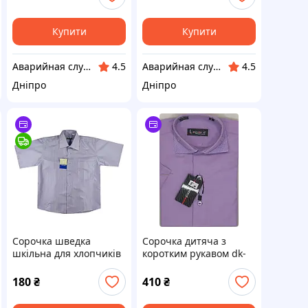
Купити
Купити
Аварийная служба по открытию замков Днепр
Аварийная служба по открытию замков Днепр
4.5
4.5
Дніпро
Дніпро
Сорочка шведка
Сорочка дитяча з
шкільна для хлопчиків
коротким рукавом dk-
128/134,140,146/152
0005 Lagard бузкова
однотонна
180
₴
410
₴
комбінована приталені