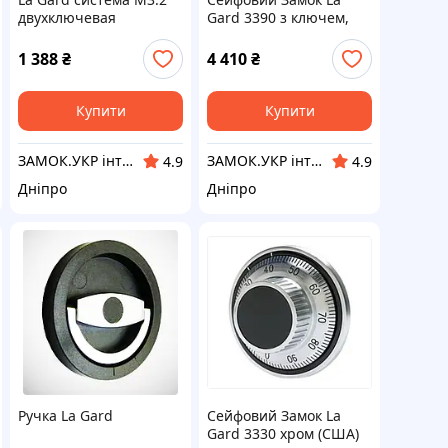
двухключевая
Gard 3390 з ключем,
хром (США)
1 388
₴
4 410
₴
Купити
Купити
ЗАМОК.УКР інтернет-магазин замків та фурнітури
ЗАМОК.УКР інтернет-магазин замків та фурнітури
4.9
4.9
Дніпро
Дніпро
Ручка La Gard
Сейфовий Замок La
Gard 3330 хром (США)