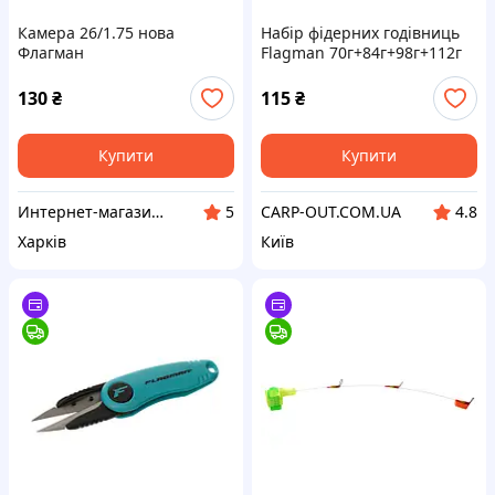
Камера 26/1.75 нова
Набір фідерних годівниць
Флагман
Flagman 70г+84г+98г+112г
130
₴
115
₴
Купити
Купити
Интернет-магазин "ОРЕХ"
CARP-OUT.COM.UA
5
4.8
Харків
Київ