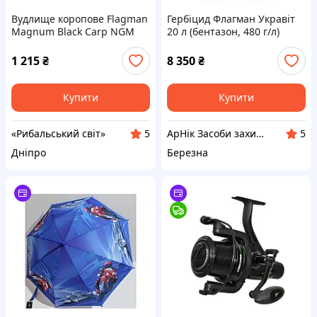
Вудлище коропове Flagman
Гербіцид Флагман Укравіт
Magnum Black Carp NGM
20 л (бентазон, 480 г/л)
3.6м 3.25lb
1 215
₴
8 350
₴
Купити
Купити
«Рибальський світ»
АрНік Засоби захисту рослин та добрива
5
5
Дніпро
Березна