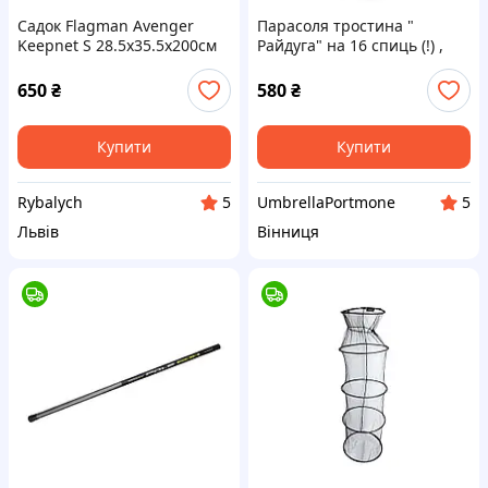
Садок Flagman Avenger
Парасоля тростина "
Keepnet S 28.5x35.5x200см
Райдуга" на 16 спиць (!) ,
(FAVKS200)
система " противітер" .
Fiaba / Flagman
650
₴
580
₴
Купити
Купити
Rybalych
UmbrellaPortmone
5
5
Львів
Вінниця