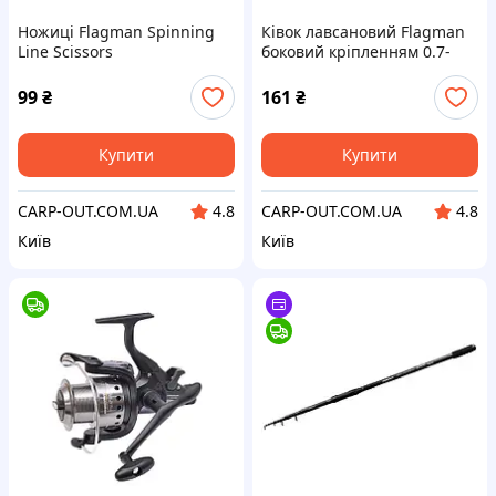
Ножиці Flagman Spinning
Ківок лавсановий Flagman
Line Scissors
боковий кріпленням 0.7-
1.3г 17см
99
₴
161
₴
Купити
Купити
CARP-OUT.COM.UA
CARP-OUT.COM.UA
4.8
4.8
Київ
Київ