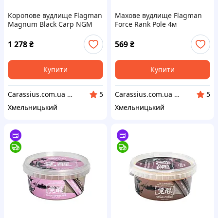
Коропове вудлище Flagman
Махове вудлище Flagman
Magnum Black Carp NGM
Force Rank Pole 4м
3.9м 3.5lb
1 278
₴
569
₴
Купити
Купити
Carassius.com.ua - Все для риболовлі та відпочинку
Carassius.com.ua - Все для риболовлі та відпочинку
5
5
Хмельницький
Хмельницький