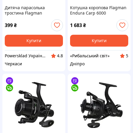
Дитяча парасолька
Котушка коропова Flagman
тростина Flagman
Endura Carp 6000
парасолька для дітей
механічна Купол 85 см
399
₴
1 683
₴
Купити
Купити
Powersklad Україна /LB group/
«Рибальський світ»
4.8
5
Черкаси
Дніпро