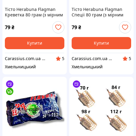
Тісто Herabuna Flagman
Тісто Herabuna Flagman
Креветка 80 грам (з мірним
Спеції 80 грам (з мірним
стаканчиком)
стаканчиком)
79
₴
79
₴
Купити
Купити
Carassius.com.ua - Все для риболовлі та відпочинку
Carassius.com.ua - Все для риболовлі та відпочинку
5
5
Хмельницький
Хмельницький