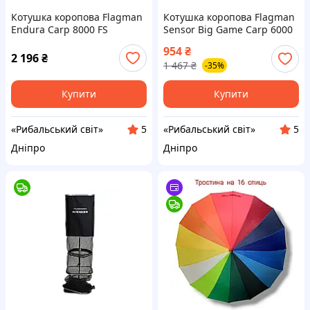
Котушка коропова Flagman
Котушка коропова Flagman
Endura Carp 8000 FS
Sensor Big Game Carp 6000
FS
954
₴
2 196
₴
1 467
₴
-35%
Купити
Купити
«Рибальський світ»
«Рибальський світ»
5
5
Дніпро
Дніпро