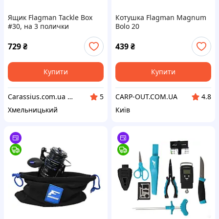
Ящик Flagman Tackle Box
Котушка Flagman Magnum
#30, на 3 полички
Bolo 20
729
₴
439
₴
Купити
Купити
Carassius.com.ua - Все для риболовлі та відпочинку
CARP-OUT.COM.UA
5
4.8
Хмельницький
Київ