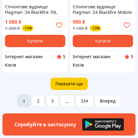
Спінінгове вудлище
Спінінгове вудлище
Flagman '24 Blackfire 70L
Flagman '24 Blackfire Mobile
2.13м 3-12г
70SUL 2.13м 0.5-5г
1 080
₴
990
₴
1 200
₴
1 100
₴
-10%
-10%
Купити
Купити
Інтернет магазин
Інтернет магазин
5
5
Косів
Косів
Показати ще
2
3
334
Вперед
1
...
Спробуйте в застосунку