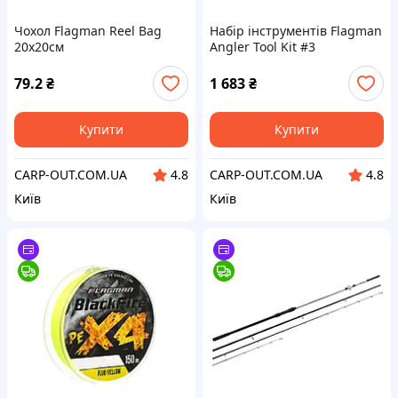
Чохол Flagman Reel Bag
Набір інструментів Flagman
20x20см
Angler Tool Kit #3
79.2
₴
1 683
₴
Купити
Купити
CARP-OUT.COM.UA
CARP-OUT.COM.UA
4.8
4.8
Київ
Київ