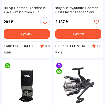
Шнур Flagman Blackfire PE
Фідерне вудлище Flagman
X-4 150m 0.12mm Fluo
Cast Master Feeder New
Yellow
3.6м 110г
201
₴
2 137
₴
Купити
Купити
CARP-OUT.COM.UA
CARP-OUT.COM.UA
4.8
4.8
Київ
Київ