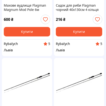
Махове вудлище Flagman
Садок для риби Flagman
Magnum Mod Pole 6м
чорний 40х130см 4 кільця
(MMODP600)
(FZ40130)
600
₴
216
₴
Купити
Купити
Rybalych
Rybalych
5
5
Львів
Львів