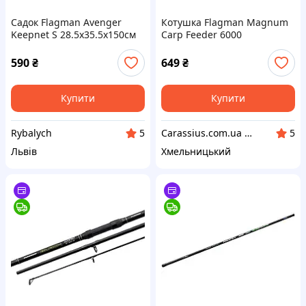
Садок Flagman Avenger
Котушка Flagman Magnum
Keepnet S 28.5x35.5x150см
Carp Feeder 6000
(FAVKS150)
590
₴
649
₴
Купити
Купити
Rybalych
Carassius.com.ua - Все для риболовлі та відпочинку
5
5
Львів
Хмельницький