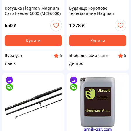
Котушка Flagman Magnum
Вудлище коропове
Carp Feeder 6000 (MCF6000)
телескопічне Flagman
Magnum Black Carp Tele
NGM 3.6м 3.5lb
650
₴
1 278
₴
Купити
Купити
Rybalych
«Рибальський світ»
5
5
Львів
Дніпро