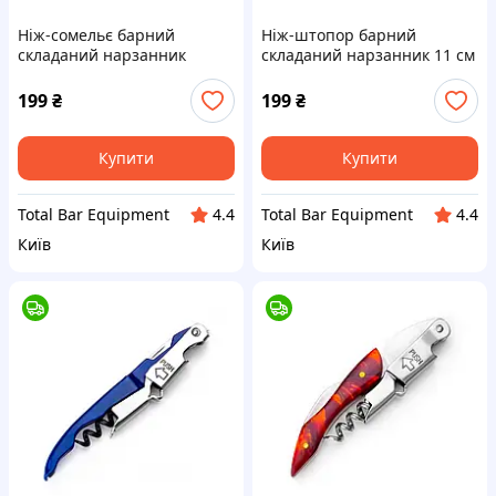
Ніж-сомельє барний
Ніж-штопор барний
складаний нарзанник
складаний нарзанник 11 см
штопор відкривачка для
штопор відкривачка для
вина зелений
вина
199
₴
199
₴
Купити
Купити
Total Bar Equipment
Total Bar Equipment
4.4
4.4
Київ
Київ