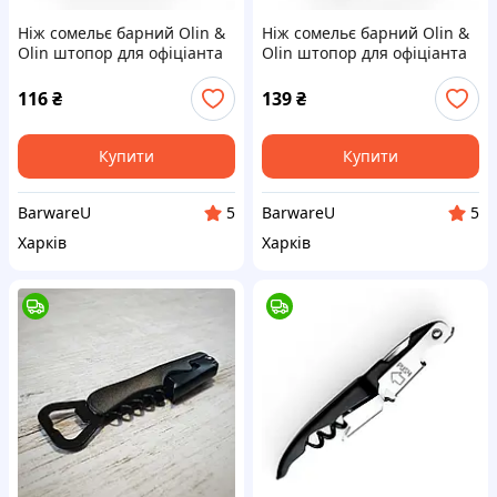
Ніж сомельє барний Olin &
Ніж сомельє барний Olin &
Olin штопор для офіціанта
Olin штопор для офіціанта
складаний з відкривашкою
складаний з відкривашкою
та пилкою 12 см нарзаник
та пилкою 12 см нарзаник
116
₴
139
₴
Червоний (m3n9-Nr-B-red)
Синій (f0r4-Nr-B-blue)
Купити
Купити
BarwareU
BarwareU
5
5
Харків
Харків