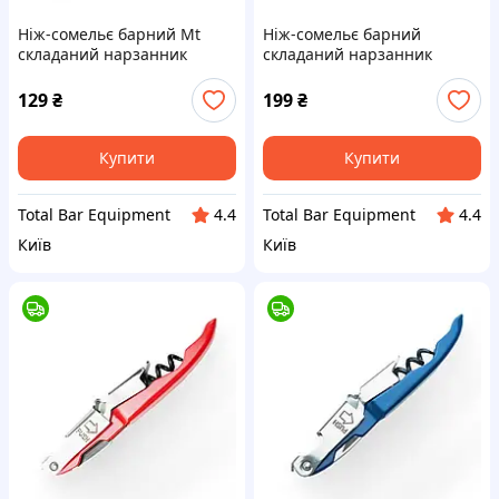
Ніж-сомельє барний Mt
Ніж-сомельє барний
складаний нарзанник
складаний нарзанник
штопор відкривачка для
штопор відкривачка для
вина синій
вина винний червоний
129
₴
199
₴
Купити
Купити
Total Bar Equipment
Total Bar Equipment
4.4
4.4
Київ
Київ