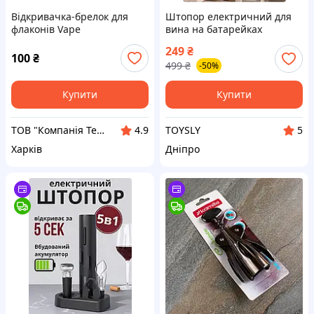
Відкривачка-брелок для
Штопор електричний для
флаконів Vape
вина на батарейках
Портативний
249
₴
автоматичний відкривач
100
₴
499
₴
-50%
пляшок
Купити
Купити
ТОВ "Компанія Темпер"
TOYSLY
4.9
5
Харків
Дніпро