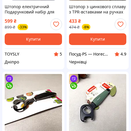
Штопор електричний
Штопор з цинкового сплаву
Подарунковий набір для
з TPR-вставками на ручках
вина 5в1
Kamille
599
₴
433
₴
899
₴
474
₴
-33%
-8%
Купити
Купити
TOYSLY
Посуд-PS — Horeca Посуд Подарунки
5
4.9
Дніпро
Чернівці