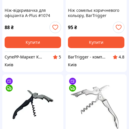
Ніж-відкривачка для
Ніж сомельє коричневого
офіціанта A-Plus #1074
кольору, BarTrigger
нарзанник двоступеневий
зі штопором
88
₴
95
₴
Купити
Купити
СупеРР-Маркет Корисних Товарів
BarTrigger - комплексний постачальник товарів для барів, ресторанів, готелів та кафе в Україні
5
4.8
Київ
Київ