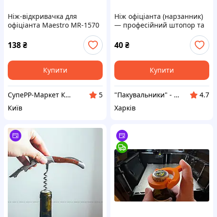
Ніж-відкривачка для
Ніж офіціанта (нарзанник)
офіціанта Maestro MR-1570
— професійний штопор та
нарзаннік двоступеневий зі
відкривачка
штопором
138
₴
40
₴
Купити
Купити
СупеРР-Маркет Корисних Товарів
"Пакувальники" - пакувальні матеріали оптом та в роздріб
5
4.7
Київ
Харків