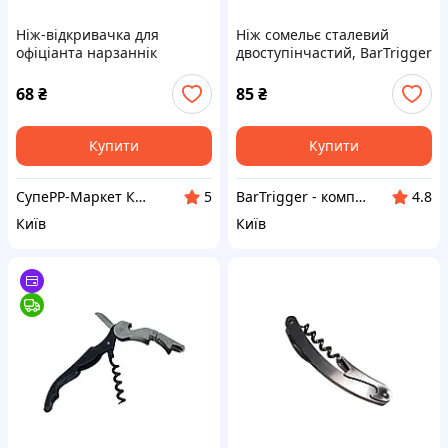
Ніж-відкривачка для
Ніж сомельє сталевий
офіціанта нарзаннік
двоступінчастий, BarTrigger
двоступеневий зі штопором
68
₴
85
₴
Купити
Купити
СупеРР-Маркет Корисних Товарів
BarTrigger - комплексний постачальник товарів для барів, ресторанів, готелів та кафе в Україні
5
4.8
Київ
Київ