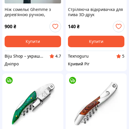
Ніж сомельє Ghemme з
Стріляюча відкривачка для
дерев'яною ручкою,
пива 3D-друк
нарзанник, штопор
Інтерактивний ключ-
офіціанта
катапульта для пляшок (Cap
900
₴
140
₴
Launcher)
Купити
Купити
Biju Shop – украшения, йога-аксессуары
Texnoguru
4.7
5
Дніпро
Кривий Ріг