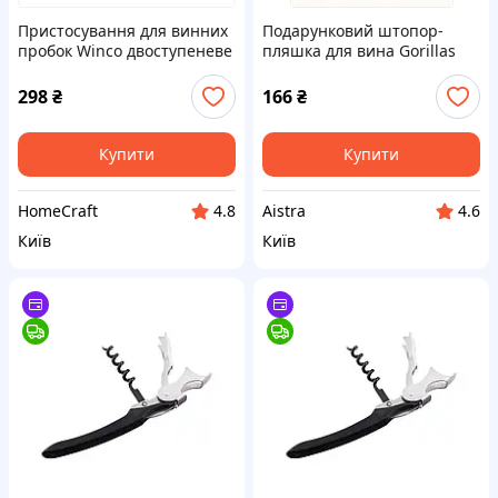
Пристосування для винних
Подарунковий штопор-
пробок Winco двоступеневе
пляшка для вина Gorillas
16P39A76A7
BBQ 89H906A81K
298
₴
166
₴
Купити
Купити
HomeCraft
Aistra
4.8
4.6
Київ
Київ