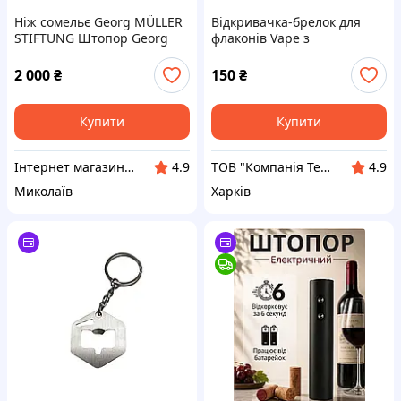
Ніж сомельє Georg MÜLLER
Відкривачка-брелок для
STIFTUNG Штопор Georg
флаконів Vape з
MÜLLER Нарзанник
гравіюванням
Німеччина
2 000
₴
150
₴
Купити
Купити
Iнтернет магазин Барахолочка
ТОВ "Компанія Темпер"
4.9
4.9
Миколаїв
Харків