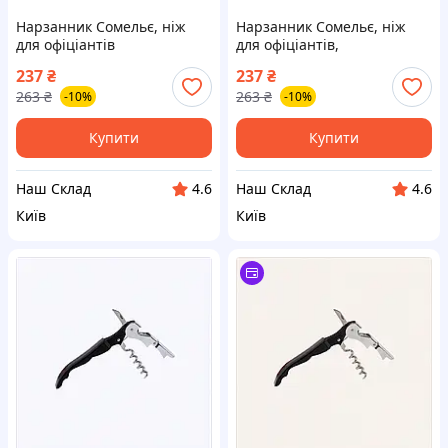
Нарзанник Сомельє, ніж
Нарзанник Сомельє, ніж
для офіціантів
для офіціантів,
нидкривалка
237
₴
237
₴
263
₴
263
₴
-10%
-10%
Купити
Купити
Наш Склад
Наш Склад
4.6
4.6
Київ
Київ