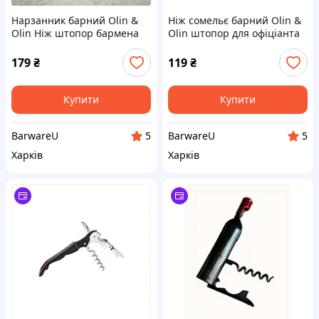
Нарзанник барний Olin &
Ніж сомельє барний Olin &
Olin Ніж штопор бармена
Olin штопор для офіціанта
відкривачка чорна
складаний з відкривашкою
та пилкою 12 см нарзаник
179
₴
119
₴
Чорний (a4p2-Nr-B-b)
Купити
Купити
BarwareU
BarwareU
5
5
Харків
Харків