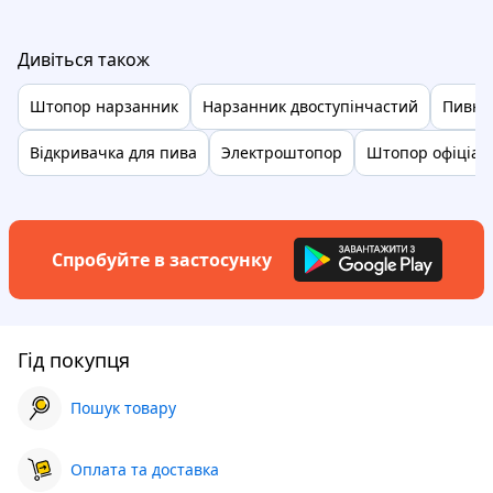
Дивіться також
Штопор нарзанник
Нарзанник двоступінчастий
Пивні
Відкривачка для пива
Электроштопор
Штопор офіціан
Спробуйте в застосунку
Гід покупця
Пошук товару
Оплата та доставка