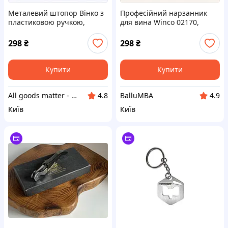
Металевий штопор Вінко з
Професійний нарзанник
пластиковою ручкою,
для вина Winco 02170,
B163976EH7
1639CC767
298
₴
298
₴
Купити
Купити
All goods matter - актуальные товары на каждый день
BalluMBA
4.8
4.9
Київ
Київ