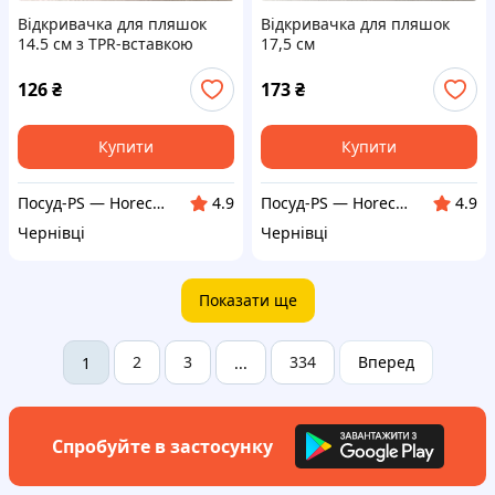
Відкривачка для пляшок
Відкривачка для пляшок
14.5 см з TPR-вставкою
17,5 см
Kamille
126
₴
173
₴
Купити
Купити
Посуд-PS — Horeca Посуд Подарунки
Посуд-PS — Horeca Посуд Подарунки
4.9
4.9
Чернівці
Чернівці
Показати ще
2
3
334
Вперед
1
...
Спробуйте в застосунку