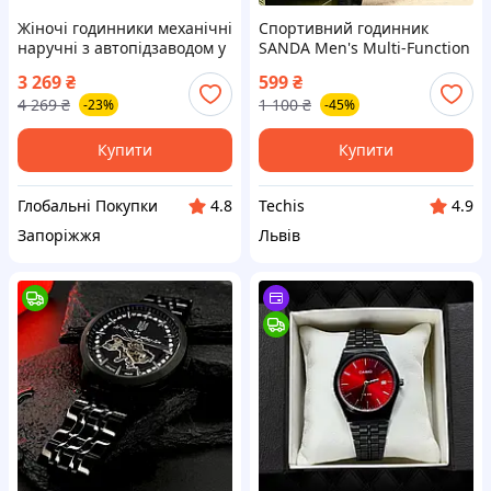
Жіночі годинники механічні
Спортивний годинник
наручні з автопідзаводом у
SANDA Men's Multi-Function
подарунок для дівчини
(чорний, водостійкість 50 м)
3 269
₴
599
₴
стильні, недорогі брендові
4 269
₴
1 100
₴
-23%
-45%
годинники
Купити
Купити
Глобальні Покупки
Techis
4.8
4.9
Запоріжжя
Львів