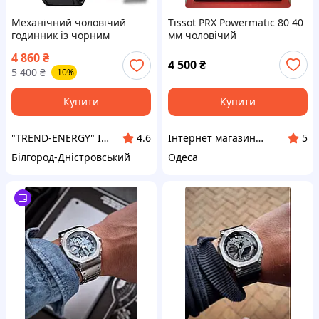
Механічний чоловічий
Tissot PRX Powermatic 80 40
годинник із чорним
мм чоловічий
циферблатом на шкіряному
швейцарський
4 860
₴
ремінці водонепроникний
автоматичний годинник
4 500
₴
5 400
₴
-10%
Pagani Design PD-YN010
чорний циферблат сталь
Купити
Купити
"TREND-ENERGY" Інтернет-магазин аксесуарів до смартфонів та комп'ютерів
Інтернет магазин "Тік-Турбо"
4.6
5
Білгород-Дністровський
Одеса