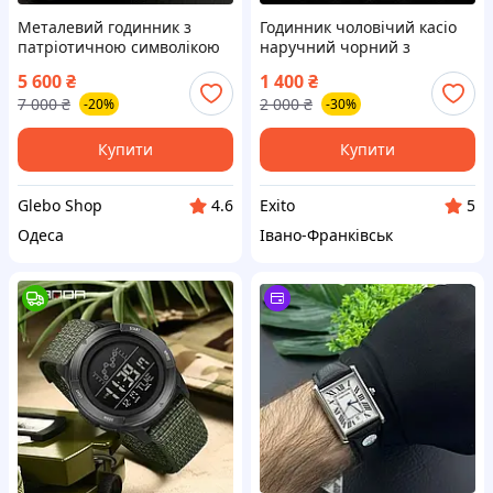
Металевий годинник з
Годинник чоловічий касіо
патріотичною символікою
наручний чорний з
чоловічий чорний
червоним циферблатом,
5 600
₴
1 400
₴
механічний годинник з
стильний годинник Casio
7 000
₴
2 000
₴
-20%
-30%
автопідзаводом Awarder
Купити
Купити
Glebo Shop
Exito
4.6
5
Одеса
Івано-Франківськ