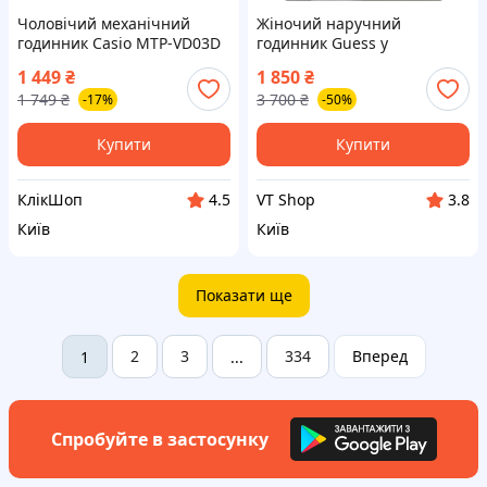
Чоловічий механічний
Жіночий наручний
годинник Casio MTP-VD03D
годинник Guess у
Срібний
фірмовому пакованні
1 449
₴
1 850
₴
Жіночий годинник гес
1 749
₴
3 700
₴
-17%
-50%
Купити
Купити
КлікШоп
VT Shop
4.5
3.8
Київ
Київ
Показати ще
2
3
334
Вперед
1
...
Спробуйте в застосунку