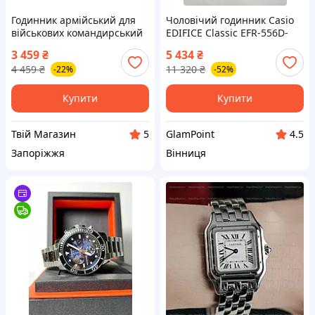
Годинник армійський для
Чоловічий годинник Casio
військових командирський
EDIFICE Classic EFR-556D-
механічний чоловічий з
1AVUEF
3 459
₴
5 434
₴
календарем підсвічуванням
4 459
₴
11 320
₴
-22%
-52%
і видимим механізмом
Купити
Купити
Твій Магазин
GlamPoint
5
4.5
Запоріжжя
Вінниця