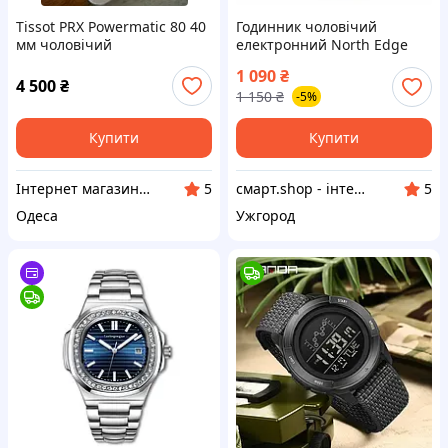
Tissot PRX Powermatic 80 40
Годинник чоловічий
мм чоловічий
електронний North Edge
швейцарський
Terrax (Green) водостійкий,
1 090
₴
автоматичний годинник
тактичний, протиударний
4 500
₴
1 150
₴
-5%
градієнт циферблат сталь
Купити
Купити
Інтернет магазин "Тік-Турбо"
смарт.shop - інтернет магазин електроніки
5
5
Одеса
Ужгород