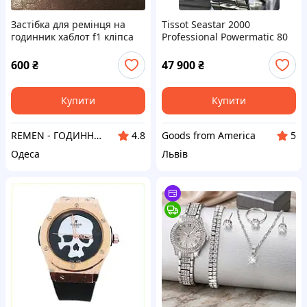
Застібка для ремінця на
Tissot Seastar 2000
годинник хаблот f1 кліпса
Professional Powermatic 80
бакля
T120.607.11.041.01
600
₴
47 900
₴
Купити
Купити
REMEN - ГОДИННИК ЛУЧШИЙ ПОДАРУНОК
Goods from America
4.8
5
Одеса
Львів