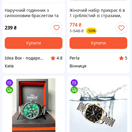
Наручний годинник з
Жіночий набір прикрас 6 в
силіконовим браслетом та
1 сріблястий зі стразами,
черепом 8KA8954M79
годинник, браслет, кольє,
774
₴
кільце та сережки
239
₴
1 548
₴
-50%
Купити
Купити
Idea Box - подарки для всей семьи
Perla
4.8
5
Київ
Вінниця