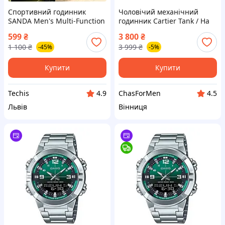
Спортивний годинник
Чоловічий механічний
SANDA Men's Multi-Function
годинник Cartier Tank / На
(зелений, водостійкість 50
Подарунок
599
₴
3 800
₴
м)
1 100
₴
3 999
₴
-45%
-5%
Купити
Купити
Techis
ChasForMen
4.9
4.5
Львів
Вінниця