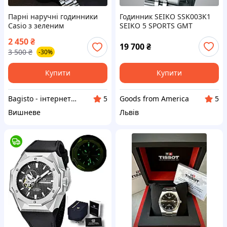
Парні наручні годинники
Годинник SEIKO SSK003K1
Casio з зеленим
SEIKO 5 SPORTS GMT
циферблатом чоловічий і
2 450
₴
жіночий годинник Касіо
19 700
₴
3 500
₴
-30%
Купити
Купити
Bagisto - інтернет магазин аксесуарів
Goods from America
5
5
Вишневе
Львів