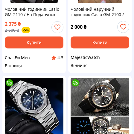
Чоловічий годинник Casio
Чоловічий наручний
GM-2110 / На Подарунок
годинник Casio GM-2100 /
На Подарок
2 375
₴
2 000
₴
2 500
₴
-5%
Купити
Купити
MajesticWatch
ChasForMen
4.5
Вінниця
Вінниця