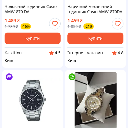
Чоловічий годинник Casio
Наручний механічний
AMW-870 DA
годинник Casio AMW-870DA
1 489
₴
1 459
₴
1 789
₴
1 859
₴
-16%
-21%
Купити
Купити
КлікШоп
Інтернет-магазин "Urban Store"
4.5
4.8
Київ
Київ