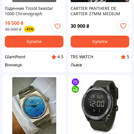
Годинник Tissot Seastar
CARTIER PANTHERE DE
1000 Chronograph
CARTIER 27MM MEDIUM
T120.417.11.041.01
жіночий наручний
16 500
₴
годинник картьє пантер
30 900
₴
30 000
₴
-45%
Купити
Купити
GlamPoint
TRS WATCH
4.5
5
Вінниця
Львів