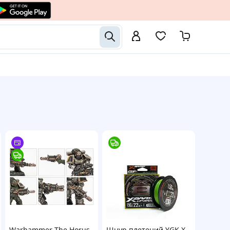
Warhammer The Horus
Шнур плетений YGK X-