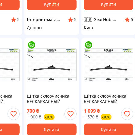
и
Купити
Купити
Інтернет-магазин Трофей
🇺🇦 GearHub 🇺🇦
5
5
5
Дніпро
Київ
исника
Щітка склоочисника
Щітка склоочисника
ЫЙ
БЕСКАРКАСНЫЙ
БЕСКАРКАСНЫЙ
CT
HYDROCONNECT
HYDROCONNECT
700
₴
1 099
₴
0 MM /
UPGRADE / 600 MM /
UPGRADE / 650 MM /
1 000
₴
1 570
₴
-30%
-30%
HU60 578579
HU65C 578583
и
Купити
Купити