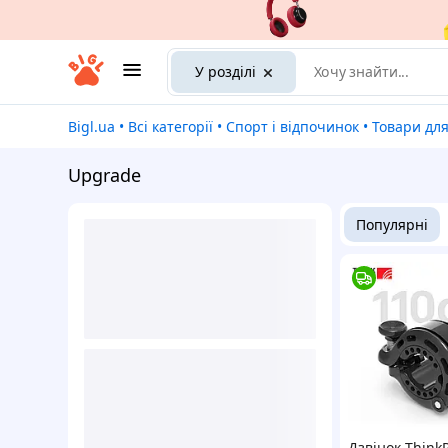
У розділі
Bigl.ua
•
Всі категорії
•
Спорт і відпочинок
•
Товари дл
Upgrade
Популярні
Дзвінок Think