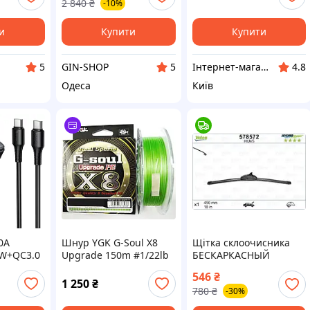
2 840
₴
-10%
и
Купити
Купити
GIN-SHOP
Інтернет-магазин Bagfactory
5
5
4.8
Одеса
Київ
0A
Шнур YGK G-Soul X8
Щітка склоочисника
W+QC3.0
Upgrade 150m #1/22lb
БЕСКАРКАСНЫЙ
кабель
HYDROCONNECT
546
₴
-C
UPGRADE / 450 MM /
1 250
₴
780
₴
-30%
HU45 578572