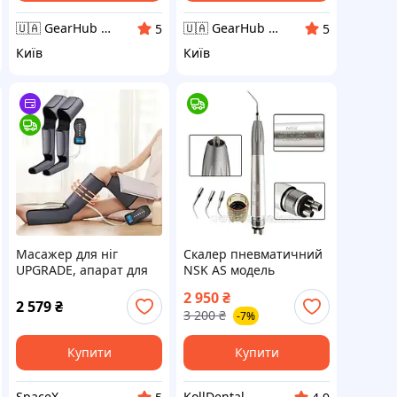
🇺🇦 GearHub 🇺🇦
🇺🇦 GearHub 🇺🇦
5
5
Київ
Київ
Масажер для ніг
Скалер пневматичний
UPGRADE, апарат для
NSK AS модель
пресотерапії та
Upgrade M4 4-ох
2 950
₴
лімфодренажу
канальний (+3 насадки)
2 579
₴
3 200
₴
-7%
Купити
Купити
SpaceX
KollDental