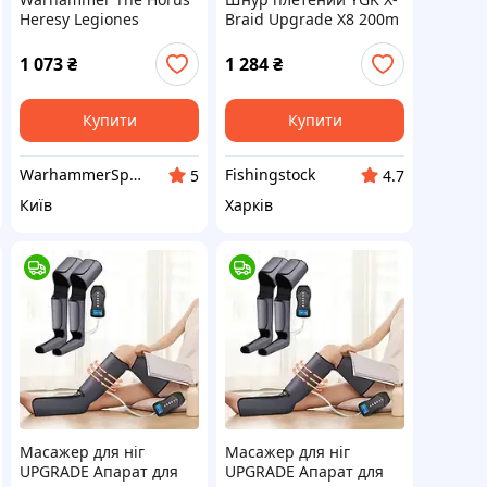
Heresy Legiones
Braid Upgrade X8 200m
Astartes Disintegrator
#2.5 (45lb / 20.00kg)
Weapons Upgrade Set
1 073
₴
1 284
₴
Купити
Купити
WarhammerSprues
Fishingstock
5
4.7
Київ
Харків
Масажер для ніг
Масажер для ніг
UPGRADE Апарат для
UPGRADE Апарат для