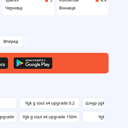
5
4.9
Чернівці
Вінниця
Вперед
Ygk g soul x4 upgrade 0.2
Шнур ygk g soul upgr
upgrade
Ygk g soul x4 upgrade 150m
Ygk x4 upgrade