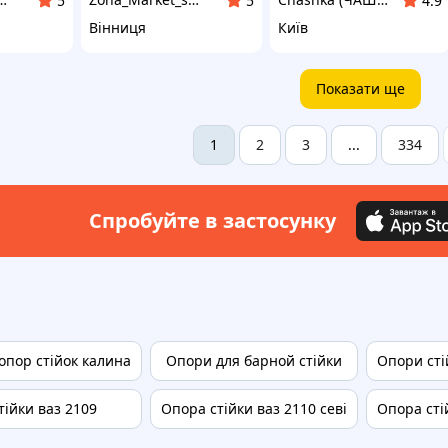
5
5
4.9
Вінниця
Київ
Показати ще
2
3
334
1
...
Спробуйте в застосунку
опор стійок калина
Опори для барной стійки
Опори сті
тійки ваз 2109
Опора стійки ваз 2110 севі
Опора сті