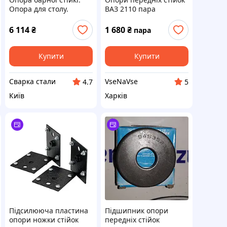
Опора для столу.
ВАЗ 2110 пара
Підстілля. Ніжки для
столу. Стол Лофт.
6 114
₴
1 680
₴
пара
Каркас столу
Купити
Купити
Сварка стали
VseNaVse
4.7
5
Київ
Харків
Підсилююча пластина
Підшипник опори
опори ножки стійок
передніх стійок