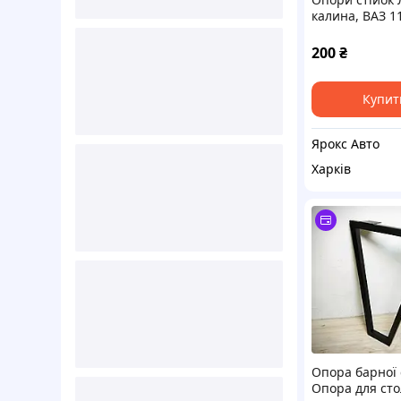
калина, ВАЗ 1
000056126
200
₴
Купит
Ярокс Авто
Харків
Опора барної с
Опора для сто