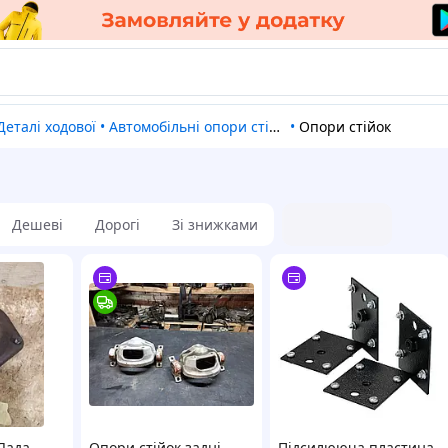
Деталі ходової
•
Автомобільні опори стійок
•
Опори стійок
Дешеві
Дорогі
Зі знижками
Лада
Опори стійок задні
Підсилююча пластина