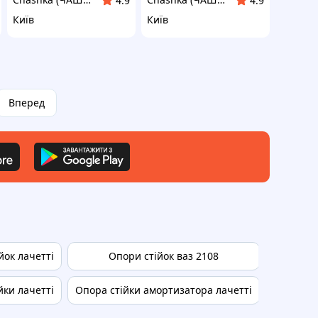
4.9
4.9
Київ
Київ
Вперед
йок лачетті
Опори стійок ваз 2108
Опора 
йки лачетті
Опора стійки амортизатора лачетті
Опора пе