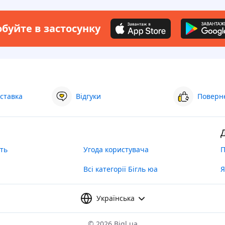
буйте в застосунку
ставка
Відгуки
Поверне
ть
Угода користувача
П
Всі категорії Бігль юа
Я
Українська
©
2026 Bigl.ua