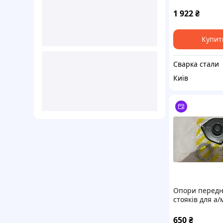
Підстілля. Ніж
столу. Стол Ло
1 922
₴
Каркас столу
Купит
Сварка стали
Київ
Опори передн
стояків для а/
1117, 1118, 11
Калина OEM
650
₴