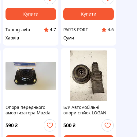
Купити
Купити
Tuning-avto
PARTS PORT
4.7
4.6
Харків
Суми
Опора переднього
Б/У Автомобільні
амортизатора Mazda
опори стійок LOGAN
Premacy 1999 2000
LODAN MCV
2001 2002 2004 опори
8200275528
590
₴
500
₴
стійок мазда премаси
Tenacity