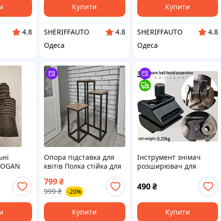
и
Купити
Купити
SHERIFFAUTO
SHERIFFAUTO
4.8
4.8
4.8
Одеса
Одеса
ьні
Опора підставка для
Інструмент знімач
 LOGAN
квітів Полка стійка для
розширювач для
рослин 67х35 см стиль
ремонту ходової
799
₴
лофт
частини автомобіля,
490
₴
999
₴
-20%
амортизатори, стійки
шарові опори
и
Купити
Купити