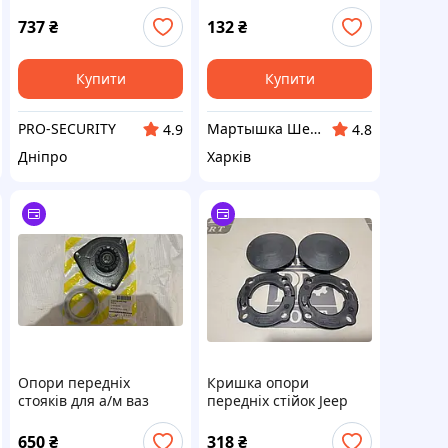
(комплект 4шт.) чорна
Лачетті
737
₴
132
₴
Купити
Купити
PRO-SECURITY
Мартышка Шерри
4.9
4.8
Дніпро
Харків
Опори передніх
Кришка опори
стояків для а/м ваз
передніх стійок Jeep
1117, 1118, 1119 Лада
Cheroke KL 2018-2022
Калина OEM
68239039AA
650
₴
318
₴