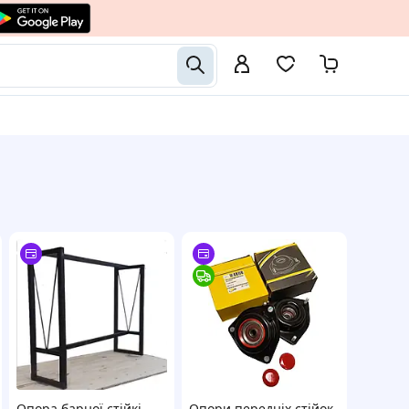
Опора барної стійкі.
Опори передніх стійок