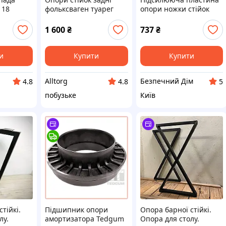
118
фольксваген туарег
опори ножки стійок
(комплект 4шт.) чорна
1 600
₴
737
₴
и
Купити
Купити
Alltorg
Безпечний Дім
4.8
4.8
5
побузьке
Київ
тійкі.
Підшипник опори
Опора барної стійкі.
лу.
амортизатора Tedgum
Опора для столу.