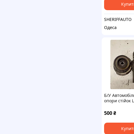
Купит
SHERIFFAUTO
Одеса
Б/У Автомобіл
опори стійок
LODAN MCV
8200275528
500
₴
Купит