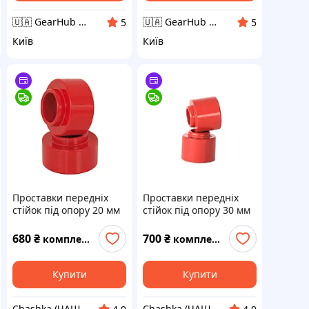
🇺🇦 GearHub 🇺🇦
🇺🇦 GearHub 🇺🇦
5
5
Київ
Київ
Проставки передніх
Проставки передніх
стійок під опору 20 мм
стійок під опору 30 мм
Fiat Punto/500
Fiat Punto/500
680
₴
700
₴
комплект
комплект
Купити
Купити
Chashka (ЧАШКА)
Chashka (ЧАШКА)