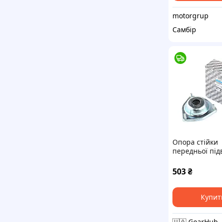
motorgrup
Самбір
Опора стійки
передньої під
2110-12 верх. 
підшипником)
503
₴
"люстра"
Купит
🇺🇦 G