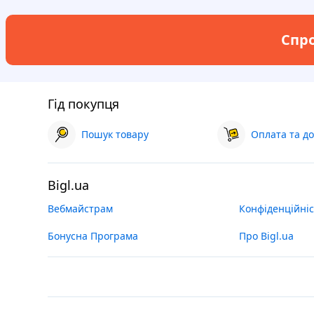
Спро
Гід покупця
Пошук товару
Оплата та до
Bigl.ua
Вебмайстрам
Конфіденційніс
Бонусна Програма
Про Bigl.ua