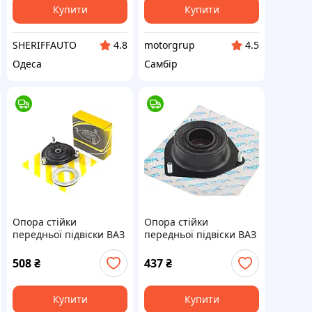
Купити
Купити
SHERIFFAUTO
motorgrup
4.8
4.5
Одеса
Самбір
Опора стійки
Опора стійки
передньої підвіски ВАЗ
передньої підвіски ВАЗ
2170-72 верхня, (з
2108-099, 2115 верхня
підшипником)
(з підшипником)
508
₴
437
₴
"люстра"
Купити
Купити