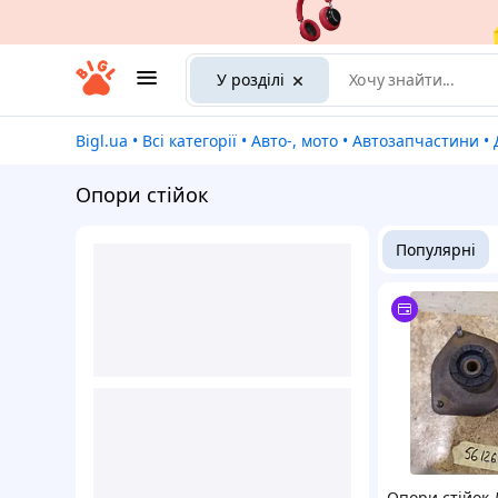
У розділі
Bigl.ua
•
Всі категорії
•
Авто-, мото
•
Автозапчастини
•
Опори стійок
Популярні
Опори стійок 