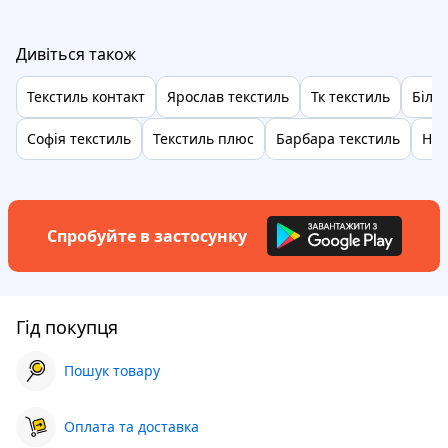
Дивіться також
Текстиль контакт
Ярослав текстиль
Тк текстиль
Білл
Софія текстиль
Текстиль плюс
Барбара текстиль
Hom
Спробуйте в застосунку
Гід покупця
Пошук товару
Оплата та доставка