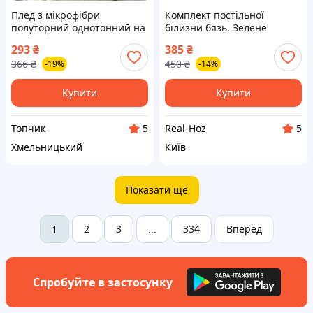
Плед з мікрофібри
Комплект постільної
полуторний однотонний на
білизни бязь. Зелене
ліжко диван 150*200 см
авокадо.
293
₴
385
₴
асортимент кольору
366
₴
450
₴
-19%
-14%
Купити
Купити
Топчик
Real-Hoz
5
5
Хмельницький
Київ
Показати ще
2
3
334
Вперед
1
...
Спробуйте в застосунку