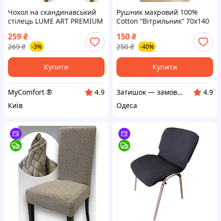
Чохол на скандинавський
Рушник махровий 100%
стілець LUME ART PREMIUM
Cotton “Вітрильник” 70х140
універсальний. Сірий
см
259
₴
150
₴
(підвищенна щільність 290
269
₴
250
₴
-3%
-40%
гр/м², Туреччина)
Купити
Купити
MyComfort ®
Затишок — замов Добра мішок!
4.9
4.9
Київ
Одеса