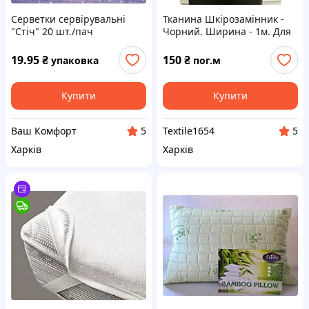
Серветки сервірувальні
Тканина Шкірозамінник -
"Стіч" 20 шт./пач
Чорний. Ширина - 1м. Для
оббивки меблів
19.95
₴
150
₴
упаковка
пог.м
Купити
Купити
Ваш Комфорт
Textile1654
5
5
Харків
Харків