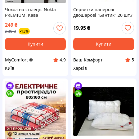
Чохол на стілець. Nokta
Серветки паперові
PREMIUM. Кава
двошарові "Бантик" 20 шт./
(підвищенна щільність 290
пач.
249
₴
гр/м², Туреччина)
19.95
₴
289
₴
-13%
Купити
Купити
MyComfort ®
Ваш Комфорт
4.9
5
Київ
Харків