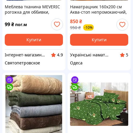
Меблева тканина MEVERIC
Наматрацник 160х200 см
рогожка для оббивки,
Аква-стоп непромокаючий,
ширина 150 см
борт Аква-стоп,
850
₴
водонепроникне махрове
99
₴
пог.м
950
₴
-10%
простирадло на гумці |
захисний чохол
Купити
Купити
Інтернет-магазин "inKin"
Українські наматрацники
4.9
5
Святопетровское
Одеса