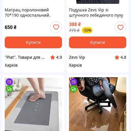
Матрац поролоновий
Подушка Zevs Vip зі
70*190 односпальний.
штучного лебединого пуху
70х70
388
₴
650
₴
775
₴
-50%
Купити
Купити
"Plat". Товари для дому та відпочинку від компанії "Плат"
Zevs Vip
4.9
4.8
Харків
Харків