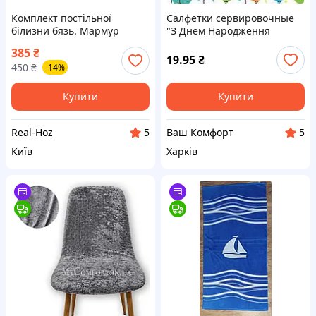
Комплект постільної
Салфетки сервировочные
білизни бязь. Мармур
"З Днем Народження
світлий.
шарики" 20 шт/уп
385
₴
19.95
₴
450
₴
-14%
Купити
Купити
Real-Hoz
Ваш Комфорт
5
5
Київ
Харків