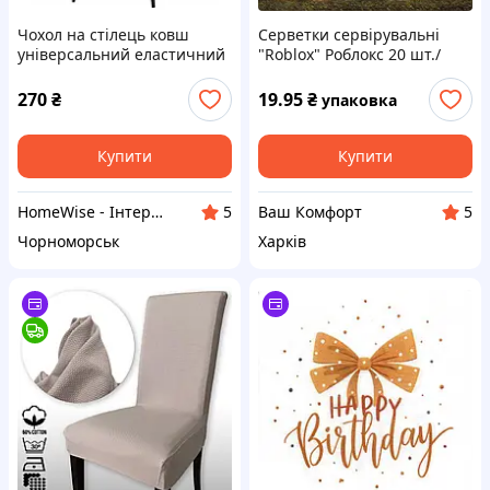
Чохол на стілець ковш
Серветки сервірувальні
універсальний еластичний
"Roblox" Роблокс 20 шт./
м'який оксамит Світло сірий
пач.
270
₴
19.95
₴
упаковка
Купити
Купити
HomeWise - Інтернет магазин товарів для дому
Ваш Комфорт
5
5
Чорноморськ
Харків