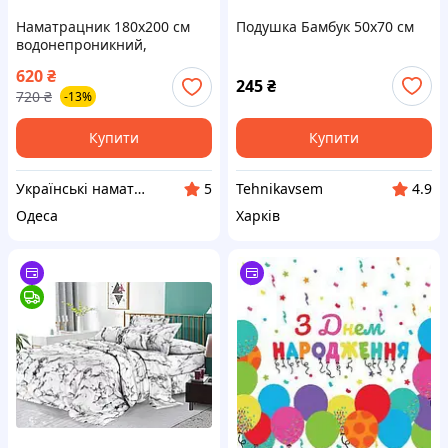
Наматрацник 180х200 см
Подушка Бамбук 50х70 см
водонепроникний,
простирадло
620
₴
непромокаюче махрове на
245
₴
720
₴
-13%
4 гумках по кутах
Купити
Купити
Українські наматрацники
Tehnikavsem
5
4.9
Одеса
Харків