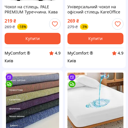
Чохол на стілець. PALE
Універсальний чохол на
PREMIUM Туреччина. Кава
офісний стілець KareOffice
(Підвищена щільність 290
ISO. Графіт (290 гр/
219
₴
269
₴
гр/м²)
м²,еластичний, захисний,
269
₴
279
₴
-18%
-3%
Туреччина)
Купити
Купити
MyComfort ®
MyComfort ®
4.9
4.9
Київ
Київ