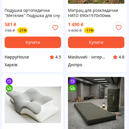
Подушка ортопедична
Матрац для розкладачки
"Метелик" Подушка для сну
НАТО 690х1970х50мм.
з ефектом пам'яті (pillow-04)
Скручуваний водостійкий
581
₴
1 490
₴
HP227
матрац. Хакі
736
₴
1 690
₴
-21%
-11%
Купити
Купити
HappyHouse
Maskuvati - інтернет-магазин
4.5
4.8
Харків
Дніпро