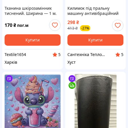
Тканина шкірозамінник
Килимок під пральну
тиснений. Ширина — 1 м.
машину антивібраційний
На дверях. На стільці
гумовий 55х62 см (Польща)
298
₴
170
₴
пог.м
413
₴
-27%
Купити
Купити
Textile1654
Сантехніка Теплотехніка Все для Дому
5
5
Харків
Хуст