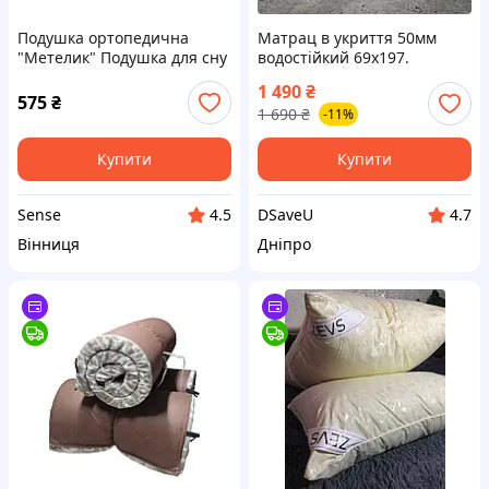
Подушка ортопедична
Матрац в укриття 50мм
"Метелик" Подушка для сну
водостійкий 69х197.
з ефектом пам'яті (pillow-04)
Туристичний матрац, що
1 490
₴
SN27
скручується на розкладачку
575
₴
1 690
₴
-11%
НАТО. Хакі
Купити
Купити
Sense
DSaveU
4.5
4.7
Вінниця
Дніпро