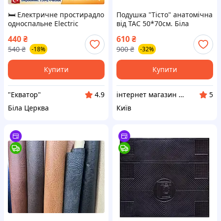
🛏️ Електричне простирадло
Подушка "Тісто" анатомічна
односпальне Electric
від TAC 50*70см. Біла
Blanket (80х160 см) |
440
₴
610
₴
Щільність 500 г/м²,
540
₴
900
₴
-18%
-32%
Туреччина
Купити
Купити
"Екватор"
інтернет магазин " Інтер Маркет"
4.9
5
Біла Церква
Київ