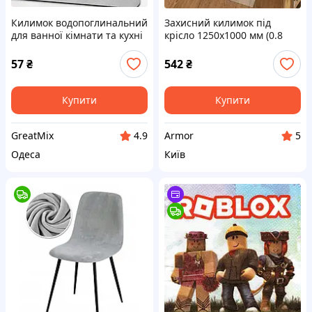
Килимок водопоглинальний
Захисний килимок під
для ванної кімнати та кухні
крісло 1250х1000 мм (0.8
60*40 прямокутний Сірий
мм) прозорий, підкладка під
стілець
57
₴
542
₴
Купити
Купити
GreatMix
Armor
4.9
5
Одеса
Київ