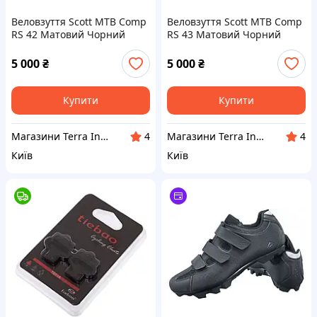
Веловзуття Scott MTB Comp
Веловзуття Scott MTB Comp
RS 42 Матовий Чорний
RS 43 Матовий Чорний
(1081-251834.5547.014)
(1081-251834.5547.016)
5 000
₴
5 000
₴
Купити
Купити
Магазини Terra Incognita
Магазини Terra Incognita
4
4
Київ
Київ