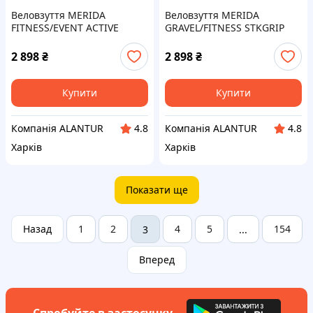
Веловзуття MERIDA
Веловзуття MERIDA
FITNESS/EVENT ACTIVE
GRAVEL/FITNESS STKGRIP
COMP TR Чоловіче 41,
чоловіче, розмір EU41,
Чорні/Сірі, Для Спортзалу,
вентиляція, комфортний
2 898
₴
2 898
₴
Легка Педалізація
протектор
Купити
Купити
Компанія ALANTUR
Компанія ALANTUR
4.8
4.8
Харків
Харків
Показати ще
Назад
1
2
4
5
154
3
...
Вперед