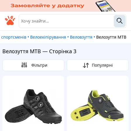
ля спортсменів
•
Велоекіпірування
•
Веловзуття
•
Велозуття MTB
Велозуття MTB — Сторінка 3
Фільтри
Популярні