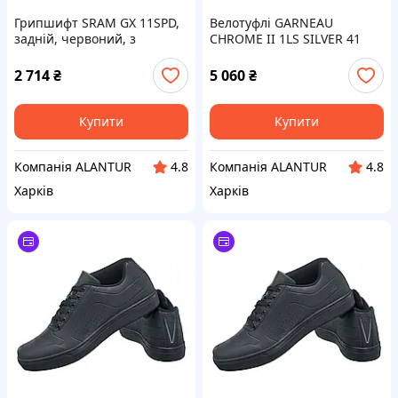
Грипшифт SRAM GX 11SPD,
Велотуфлі GARNEAU
задній, червоний, з
CHROME II 1LS SILVER 41
кульковими підшипниками
для шосейних велосипедів,
для MTB
SPD
2 714
₴
5 060
₴
Купити
Купити
Компанія ALANTUR
Компанія ALANTUR
4.8
4.8
Харків
Харків