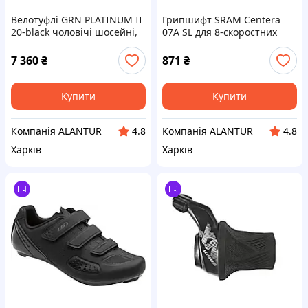
Велотуфлі GRN PLATINUM II
Грипшифт SRAM Centera
20-black чоловічі шосейні,
07A SL для 8-скоростних
розмір 41, чорні
MTB та городських
велосипедів, правий,
7 360
₴
871
₴
чорний
Купити
Купити
Компанія ALANTUR
Компанія ALANTUR
4.8
4.8
Харків
Харків