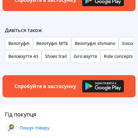
Спробуйте в застосунку
Дивіться також
Велотуфлі
Велотуфлі МТБ
Велотуфлі shimano
Sixsixo
Веловзуття 43
Shoes trail
Giro взуття
Ride concepts li
Спробуйте в застосунку
Гід покупця
Пошук товару