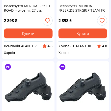
Веловзуття MERIDA F-35 III
Веловзуття MERIDA
ROAD, чоловічі, 27 см,
FREERIDE STKGRIP TEAM FR
нейлон, чорні, шосейні
чоловіче, розмір 42, для
черевики
МТБ, максимальне
2 898
₴
2 898
₴
зчеплення.
Купити
Купити
Компанія ALANTUR
Компанія ALANTUR
4.8
4.8
Харків
Харків