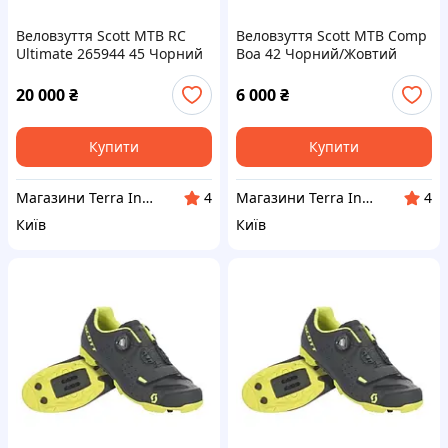
Веловзуття Scott MTB RC
Веловзуття Scott MTB Comp
Ultimate 265944 45 Чорний
Boa 42 Чорний/Жовтий
(1081-265944.0001.020)
(1081-275894.5889.014)
20 000
₴
6 000
₴
Купити
Купити
Магазини Terra Incognita
Магазини Terra Incognita
4
4
Київ
Київ