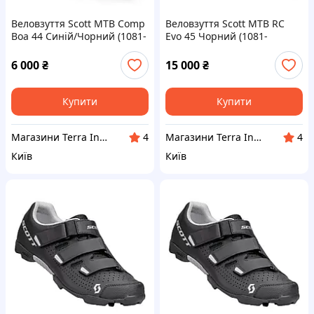
Веловзуття Scott MTB Comp
Веловзуття Scott MTB RC
Boa 44 Синій/Чорний (1081-
Evo 45 Чорний (1081-
275894.2098.018)
288810.0001.450)
6 000
₴
15 000
₴
Купити
Купити
Магазини Terra Incognita
Магазини Terra Incognita
4
4
Київ
Київ