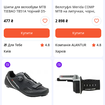
Шипи для велообуви MTB
Велотуфлі Merida COMP
TIEBAO TB51A Чорний D5-
MTB на липучках, чорні,
2026
нейлонова підошва,
чоловічі
477
₴
2 898
₴
Купити
Купити
🎁 Для Тебе
Компанія ALANTUR
4.8
4.8
Київ
Харків