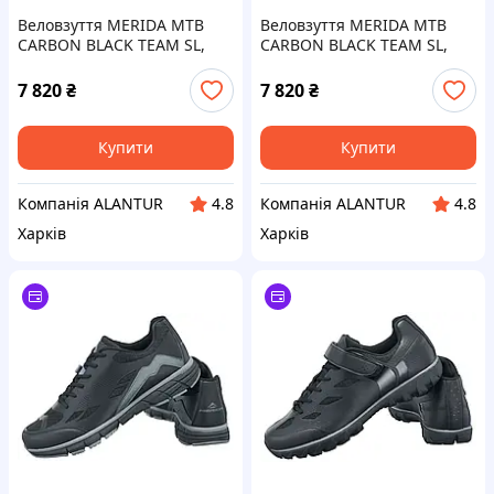
Веловзуття MERIDA MTB
Веловзуття MERIDA MTB
CARBON BLACK TEAM SL,
CARBON BLACK TEAM SL,
чоловічі, розмір EU42,
чоловіче, розмір EU44,
карбонова підошва,
жорстка карбонова підошва
7 820
₴
7 820
₴
вентиляція.
Купити
Купити
Компанія ALANTUR
Компанія ALANTUR
4.8
4.8
Харків
Харків