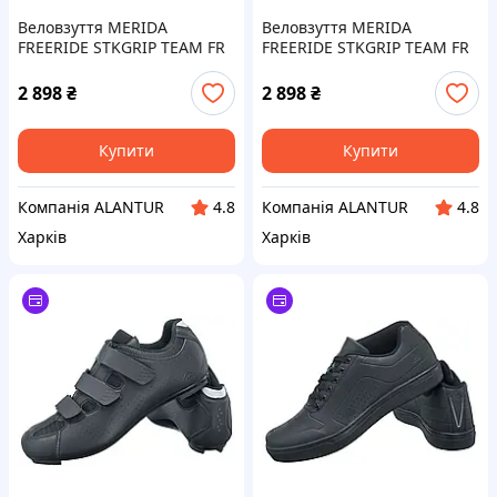
Веловзуття MERIDA
Веловзуття MERIDA
FREERIDE STKGRIP TEAM FR
FREERIDE STKGRIP TEAM FR
Чоловіче EU44 для MTB та
для чоловіків, розмір 41,
крос-к country.
високий контроль і
2 898
₴
2 898
₴
зчеплення
Купити
Купити
Компанія ALANTUR
Компанія ALANTUR
4.8
4.8
Харків
Харків