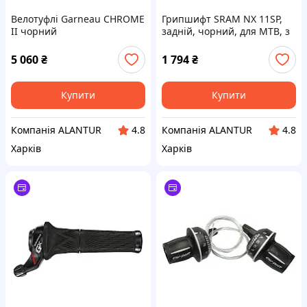
Велотуфлі Garneau CHROME
Грипшифт SRAM NX 11SP,
II чорний
задній, чорний, для MTB, з
технологією X-ACTUATION
5 060
₴
1 794
₴
Купити
Купити
Компанія ALANTUR
Компанія ALANTUR
4.8
4.8
Харків
Харків