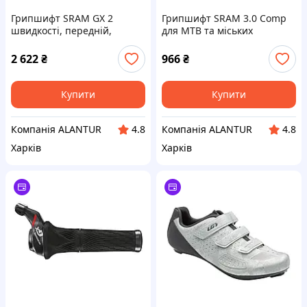
Грипшифт SRAM GX 2
Грипшифт SRAM 3.0 Comp
швидкості, передній,
для MTB та міських
червоний, алюміній, для
велосипедів, 8 швидкостей,
MTB, 11 швидкостей
чорний
2 622
₴
966
₴
Купити
Купити
Компанія ALANTUR
Компанія ALANTUR
4.8
4.8
Харків
Харків