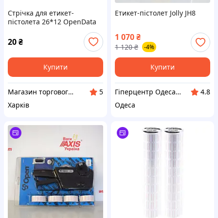
Стрічка для етикет-
Етикет-пістолет Jolly JH8
пістолета 26*12 OpenData
(фігурна)
1 070
₴
20
₴
1 120
₴
-4%
Купити
Купити
Магазин торгового, фіскального та банківського обладнання
Гіперцентр Одеса - електроінструмент, такелаж, торгове обладнання
5
4.8
Харків
Одеса