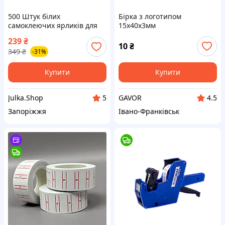
500 Штук білих
Бірка з логотипом
самоклеючих ярликів для
15х40х3мм
цінників етикет пістолета
239
₴
одним рулоном з
10
₴
349
₴
-31%
червоними смугами
Купити
Купити
Julka.Shop
GAVOR
5
4.5
Запоріжжя
Івано-Франківськ