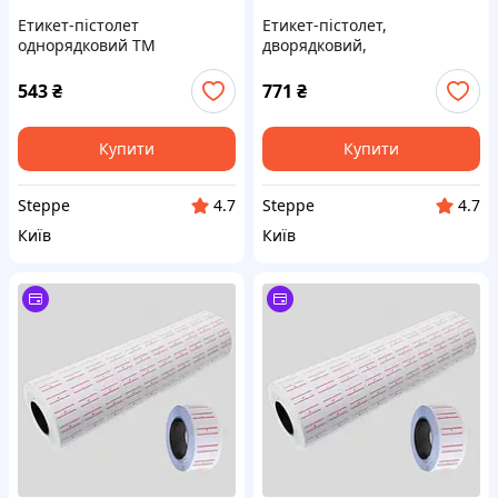
Етикет-пістолет
Етикет-пістолет,
однорядковий ТМ
дворядковий,
BUROMAX
горизонтальний, синій
BM.4312 ТМ BUROMAX
543
₴
771
₴
Купити
Купити
Steppe
Steppe
4.7
4.7
Київ
Київ