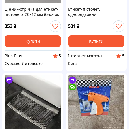
Цінник-стрічка для етикет-
Етикет-пістолет,
пістолета 20х12 мм (блочок
однорядковий,
10 шт)
горизонтальний, для друку
на цінниках Buromax
353
₴
531
₴
BM.4310
Купити
Купити
Plus-Plus
Інтернет магазин "Папірко"
5
5
Сурсько-Литовське
Київ