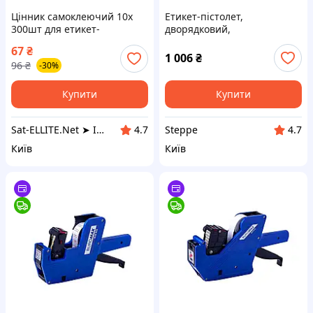
Цінник самоклеючий 10x
Етикет-пістолет,
300шт для етикет-
дворядковий,
пістолета, білий
вертикальний, синій
67
₴
BM.4311 ТМ BUROMAX
1 006
₴
96
₴
-30%
Купити
Купити
Sat-ELLITE.Net ➤ ІНТЕРНЕТ-СУПЕРМАРКЕТ
Steppe
4.7
4.7
Київ
Київ