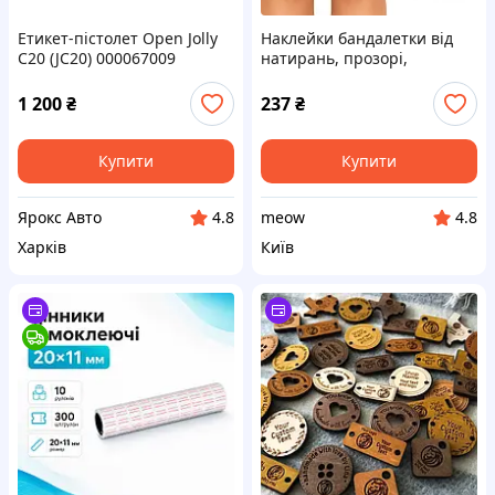
Етикет-пістолет Open Jolly
Наклейки бандалетки від
C20 (JC20) 000067009
натирань, прозорі,
12х15см, 5пар
1 200
₴
237
₴
Купити
Купити
Ярокс Авто
meow
4.8
4.8
Харків
Київ