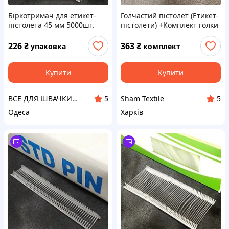
Біркотримач для етикет-
Голчастий пістолет (Етикет-
пістолета 45 мм 5000шт.
пістолети) +Комплект голки
(5)
226
₴
363
₴
упаковка
комплект
Купити
Купити
ВСЕ ДЛЯ ШВАЧКИ НА SINDTEX.COM
Sham Textile
5
5
Одеса
Харків