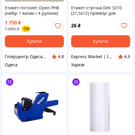
Етикет-пістолет Open PH8
Етикет-стрічка Deli 3210
(набір 1 валик і 4 рулони)
(21,5х12) прямоуг для
етикет-пістолета
1 750
₴
26
₴
1 850
₴
-5%
Купити
Купити
Гіперцентр Одеса - електроінструмент, такелаж, торгове обладнання
Express Market | Інтернет Магазин | ex-market.com.ua
4.8
4.9
Одеса
Харків