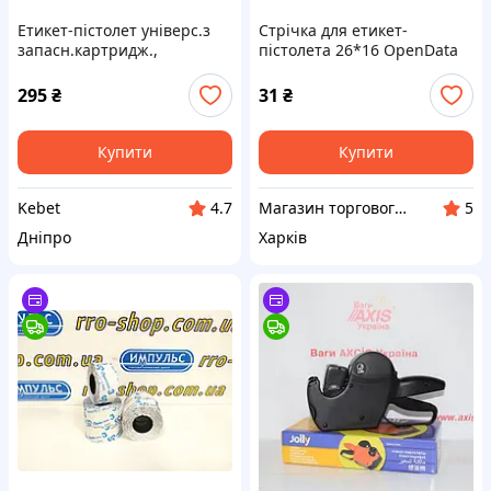
Етикет-пістолет універс.з
Стрічка для етикет-
запасн.картридж.,
пістолета 26*16 OpenData
укр.мова.,ГРН. (1*50)
(прямокутна)
295
₴
31
₴
Купити
Купити
Kebet
Магазин торгового, фіскального та банківського обладнання
4.7
5
Дніпро
Харків