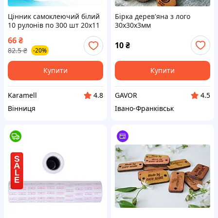
Цінник самоклеючий білий
Бірка дерев'яна з лого
10 рулонів по 300 шт 20x11
30х30х3мм
мм паперові стрічки для
66
₴
етикет пістолета
10
₴
82.5
₴
-20%
маркування товарів
магазин склад офіс
Купити
Купити
Karamell
GAVOR
4.8
4.5
Вінниця
Івано-Франківськ