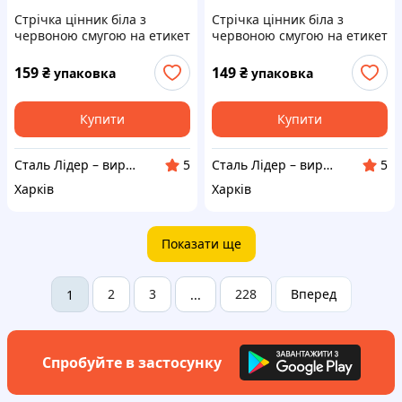
Стрічка цінник біла з
Стрічка цінник біла з
червоною смугою на етикет
червоною смугою на етикет
7.2 метрів пістолет
5 метрів пістолет
159
₴
149
₴
упаковка
упаковка
Купити
Купити
Сталь Лідер – виробник торгового обладнання з металу
Сталь Лідер – виробник торгового обладнання з металу
5
5
Харків
Харків
Показати ще
2
3
228
Вперед
1
...
Спробуйте в застосунку