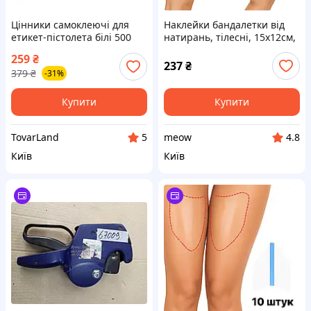
Цінники самоклеючі для
Наклейки бандалетки від
етикет-пістолета білі 500
натирань, тілесні, 15х12см,
штук 1 рулон з червоними
5пар
259
₴
смугами для маркування
237
₴
379
₴
-31%
товарів
Купити
Купити
TovarLand
meow
5
4.8
Київ
Київ