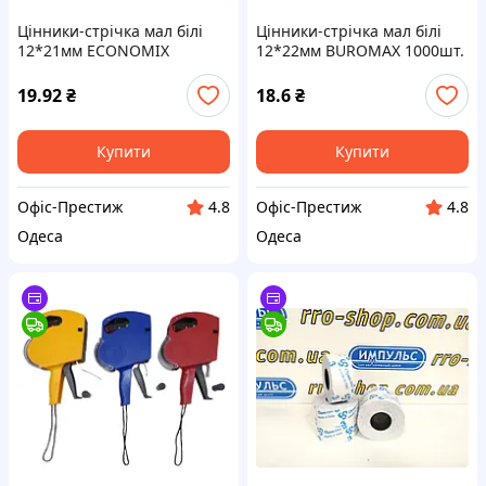
Цінники-стрічка мал білі
Цінники-стрічка мал білі
12*21мм ECONOMIX
12*22мм BUROMAX 1000шт.
1000шт. для 1рядн эт/
для 1рядн эт/пістолета,
пістолета E21301-14
внутрішня намотка
19.92
₴
18.6
₴
BM.281101-12
Купити
Купити
Офіс-Престиж
Офіс-Престиж
4.8
4.8
Одеса
Одеса