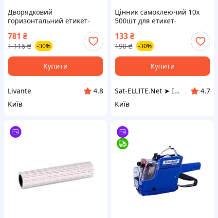
Дворядковий
Цінник самоклеючий 10x
горизонтальний етикет-
500шт для етикет-
пістолет BM.4312 синій ТМ
пістолета, дворядковий
781
₴
133
₴
BUROMAX "Lv"
23x16мм
1 116
₴
190
₴
-30%
-30%
Купити
Купити
Livante
Sat-ELLITE.Net ➤ ІНТЕРНЕТ-СУПЕРМАРКЕТ
4.8
4.7
Київ
Київ