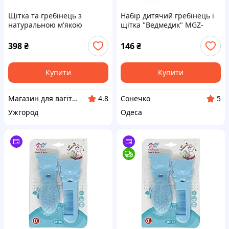
Щiтка та гребiнець з
Набір дитячий гребінець і
натуральною м'якою
щітка "Ведмедик" MGZ-
щетиною для волосся
0711(Blue) блакитний
малюка блакитні 0 міс.+
398
₴
146
₴
Canpol
Купити
Купити
Магазин для вагітних, годуючих матусь та діток
Сонечко
4.8
5
Ужгород
Одеса