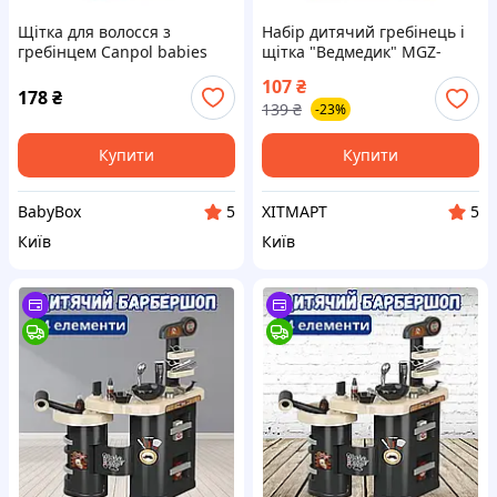
Щітка для волосся з
Набір дитячий гребінець і
гребінцем Canpol babies
щітка "Ведмедик" MGZ-
2/419_blu CUTE ANIMALS
0711(Blue) блакитний
107
₴
блакитна для
ХІТМАРТ
178
₴
139
₴
-23%
новонароджених 0+
Купити
Купити
BabyBox
ХІТМАРТ
5
5
Київ
Київ