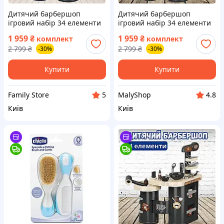
Дитячий барбершоп
Дитячий барбершоп
ігровий набір 34 елементи
ігровий набір 34 елементи
чорний для дітей комплект
для ігор дітей фен ножиці
1 959
₴
1 959
₴
комплект
комплект
гребінець фен тример
тример станок для гоління
2 799
₴
2 799
₴
-30%
-30%
ножиці станок для гоління в
гребінець в коробці MALY
коробці
Купити
Купити
Family Store
MalyShop
5
4.8
Київ
Київ