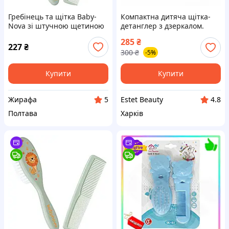
Гребінець та щітка Baby-
Компактна дитяча щітка-
Nova зі штучною щетиною
детанглер з дзеркалом.
для хлопчика (Бебі-нова)
Масажний гребінець для
285
₴
34114/2
неслухняного волосся в
227
₴
300
₴
-5%
трендовому дизайні.
Купити
Купити
Жирафа
Estet Beauty
5
4.8
Полтава
Харків