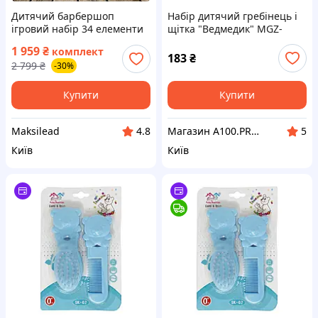
Дитячий барбершоп
Набір дитячий гребінець і
ігровий набір 34 елементи
щітка "Ведмедик" MGZ-
для ігор дітей фен ножиці
0711(Blue) блакитний
1 959
₴
комплект
тример станок для гоління
183
₴
2 799
₴
-30%
гребінець в коробці
Купити
Купити
Maksilead
Магазин A100.PROM.UA
4.8
5
Київ
Київ