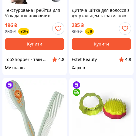
Текстурована Гребітка для
Дитяча щітка для волосся з
Укладання чоловічих
дзеркальцем та захисною
стрижок і зачісок. Ідеально
кришкою. Компактний
196
₴
285
₴
підходить для хлопчиків і
гребінець для легкого
280
₴
300
₴
-30%
-5%
підлітків (Сіра)
розплутування без болю.
Купити
Купити
TopShopper - твій надійний магазин
Estet Beauty
4.8
4.8
Миколаїв
Харків