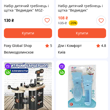
Набір дитячий гребінець і
Набір дитячий гребінець і
щітка "Ведмедик" MGZ-
щітка "Ведмедик"
0711(Blue) блакитний
блакитний Хіт продажу!
108
₴
130
₴
135
₴
-20%
Купити
Купити
Foxy Global Shop
Дім і Комфорт
5
4.8
Великодолинское
Київ