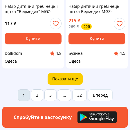
Набір дитячий гребінець і
Набір дитячий гребінець і
щітка "Ведмедик" MGZ-
щітка Ведмедик MGZ-
0711(Blue) блакитний
0711(Blue) блакитний
215
₴
buzyna
117
₴
269
₴
-20%
Купити
Купити
Dollidom
Бузина
4.8
4.5
Одеса
Одеса
Показати ще
2
3
32
Вперед
1
...
Спробуйте в застосунку