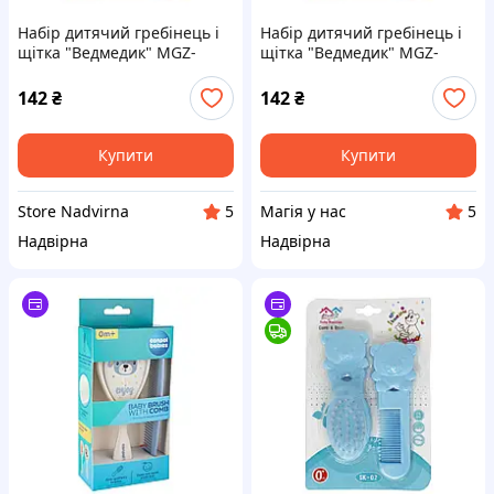
Набір дитячий гребінець і
Набір дитячий гребінець і
щітка "Ведмедик" MGZ-
щітка "Ведмедик" MGZ-
0711(Blue) блакитний
0711(Blue) блакитний
142
₴
142
₴
Купити
Купити
Store Nadvirna
Магія у нас
5
5
Надвірна
Надвірна