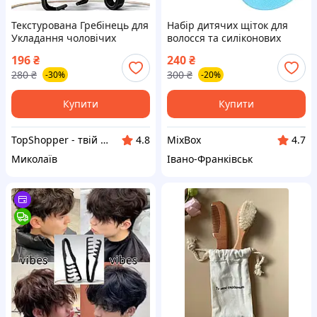
Текстурована Гребінець для
Набір дитячих щіток для
Укладання чоловічих
волосся та силіконових
стрижок і зачісок. Ідеально
щіток для новонароджених
196
₴
240
₴
підходить для хлопчиків і
і малюків, м’яка козяча
280
₴
300
₴
-30%
-20%
підлітків
щетина, гіпоалергенна,
синій
Купити
Купити
TopShopper - твій надійний магазин
MixBox
4.8
4.7
Миколаїв
Івано-Франківськ