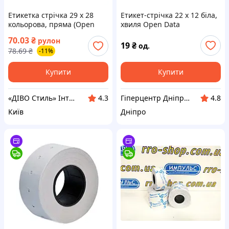
Етикетка стрічка 29 x 28
Етикет-стрічка 22 х 12 біла,
кольорова, пряма (Open
хвиля Open Data
Data)
70.03
₴
рулон
19
₴
од.
78.69
₴
-11%
Купити
Купити
«ДІВО Стиль» Інтернет магазин торговельного обладнання та витратних матеріалів
Гіперцентр Дніпро - ваги, складська техніка, банківське обладнання
4.3
4.8
Київ
Дніпро