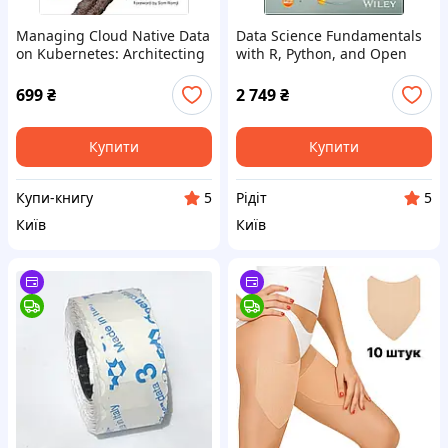
Managing Cloud Native Data
Data Science Fundamentals
on Kubernetes: Architecting
with R, Python, and Open
Cloud Native Data Services
Data, Marco Cremonini
Using Open Source
699
₴
2 749
₴
Купити
Купити
Купи-книгу
Рідіт
5
5
Київ
Київ