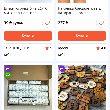
Етикет стрічка біла 26х16
Наклейки бандалетки від
мм, Open Data 1000 шт
натирань, прозорі,
(Італія)
12х15см, 5пар
39
₴
237
₴
рулон
Купити
Купити
ТОРГТЕХЦЕНТР
meow
5
4.8
Київ
Київ