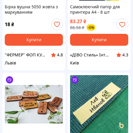
Бірка вушна 5050 жовта з
Самоклеючий папір для
маркуванням
принтера А4 - 8 шт
-105х74,25
83.27
₴
18
₴
88.58
₴
-6%
Купити
Купити
"ФЕРМЕР" ФОП КУДРИК АНАСТАСІЯ ВІТАЛІЇВНА
«ДІВО Стиль» Інтернет магазин торговельного обладнання та витратних матеріалів
4.8
4.3
Львів
Київ