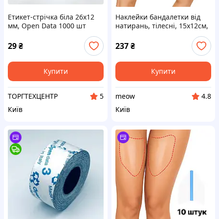
Етикет-стрічка біла 26х12
Наклейки бандалетки від
мм, Open Data 1000 шт
натирань, тілесні, 15х12см,
(Італія)
5пар
29
₴
237
₴
Купити
Купити
ТОРГТЕХЦЕНТР
meow
5
4.8
Київ
Київ