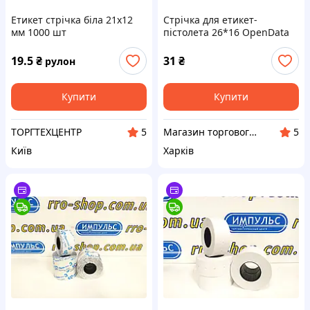
Етикет стрічка біла 21х12
Стрічка для етикет-
мм 1000 шт
пістолета 26*16 OpenData
(прямокутна)
19.5
₴
31
₴
рулон
Купити
Купити
ТОРГТЕХЦЕНТР
Магазин торгового, фіскального та банківського обладнання
5
5
Київ
Харків