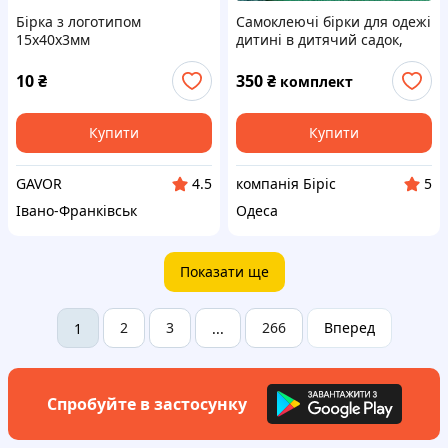
Бірка з логотипом
Самоклеючі бірки для одежі
15х40х3мм
дитині в дитячий садок,
іменні бірки 100шт
10
₴
350
₴
комплект
Купити
Купити
GAVOR
компанія Біріс
4.5
5
Івано-Франківськ
Одеса
Показати ще
2
3
266
Вперед
1
...
Спробуйте в застосунку