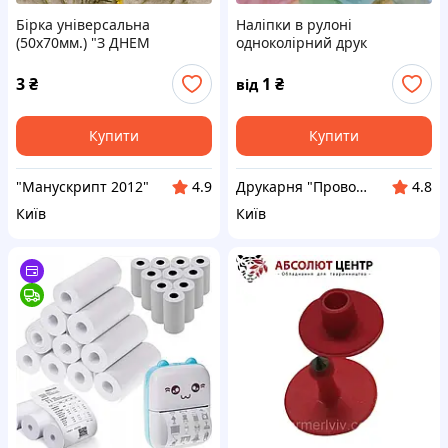
Бірка універсальна
Наліпки в рулоні
(50х70мм.) "З ДНЕМ
одноколірний друк
НАРОДЖЕННЯ"
поліпропилен (прайс)
3
₴
1
₴
від
Купити
Купити
"Манускрипт 2012"
Друкарня "Провокація" - бірки, наліпки, листівки, пакети з вашим логотипом
4.9
4.8
Київ
Київ