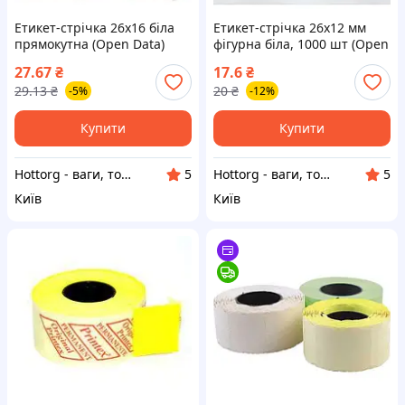
Етикет-стрічка 26х16 біла
Етикет-стрічка 26х12 мм
прямокутна (Open Data)
фігурна біла, 1000 шт (Open
Data Italy)
27.67
₴
17.6
₴
29.13
₴
20
₴
-5%
-12%
Купити
Купити
Hottorg - ваги, торгове, ресторанне, складське обладнання
Hottorg - ваги, торгове, ресторанне, складське обладнання
5
5
Київ
Київ