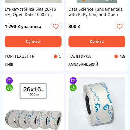
Етикет-стрічка біла 26х16
Data Science Fundamentals
мм, Open Data 1000 шт,
with R, Python, and Open
упаковка 36 шт
Data 1st Edition
1 290
₴
800
₴
упаковка
Купити
Купити
ТОРГТЕХЦЕНТР
ПАЛІТУРКА
5
4.8
Київ
Хмельницький