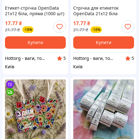
Етикет-стрічка OpenData
Стрічка для етикеток
21х12 біла, пряма (1000 шт)
OpenData 21х12 біла
17.77
₴
17.77
₴
21.77
₴
21.77
₴
-18%
-18%
Купити
Купити
Hottorg - ваги, торгове, ресторанне, складське обладнання
Hottorg - ваги, торгове, ресторанне, складське обладнання
5
5
Київ
Київ