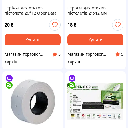
Стрічка для етикет-
Стрічка для етикет-
пістолета 26*12 OpenData
пістолетів 21x12 мм
(фігурна)
OpenData (прямокутна)
20
₴
18
₴
Купити
Купити
Магазин торгового, фіскального та банківського обладнання
Магазин торгового, фіскального та банківського обладнання
5
5
Харків
Харків