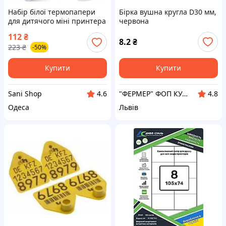
Набір білої термопапери
Бірка вушна кругла D30 мм,
для дитячого міні принтера
червона
з термодруком, 5 рулонів
112
₴
SS-JN419
8.2
₴
223
₴
-50%
Купити
Купити
Sani Shop
"ФЕРМЕР" ФОП КУДРИК АНАСТАСІЯ ВІТАЛІЇВНА
4.6
4.8
Одеса
Львів