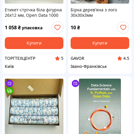
Етикет-стрічка біла фігурна
Бірка дерев'яна з лого
26х12 мм, Open Data 1000
30х30х3мм
шт, упаковка 40 шт
1 058
₴
10
₴
упаковка
Купити
Купити
ТОРГТЕХЦЕНТР
GAVOR
5
4.5
Київ
Івано-Франківськ