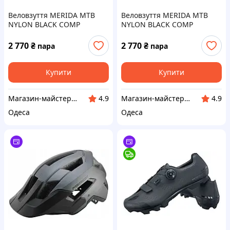
Веловзуття MERIDA MTB
Веловзуття MERIDA MTB
NYLON BLACK COMP
NYLON BLACK COMP
Чоловіче Розмір:
Чоловіче Розмір:
31.6CM/EU49
27CM/EU42
2 770
₴
2 770
₴
пара
пара
Купити
Купити
Магазин-майстерня "VeloLux"
Магазин-майстерня "VeloLux"
4.9
4.9
Одеса
Одеса