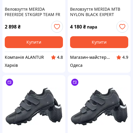
Веловзуття MERIDA
Веловзуття MERIDA MTB
FREERIDE STKGRIP TEAM FR
NYLON BLACK EXPERT
Чоловіче EU44 для MTB та
Чоловіче Розмір:
крос-к country.
30.3CM/EU47
2 898
₴
4 180
₴
пара
Купити
Купити
Компанія ALANTUR
Магазин-майстерня "VeloLux"
4.8
4.9
Харків
Одеса