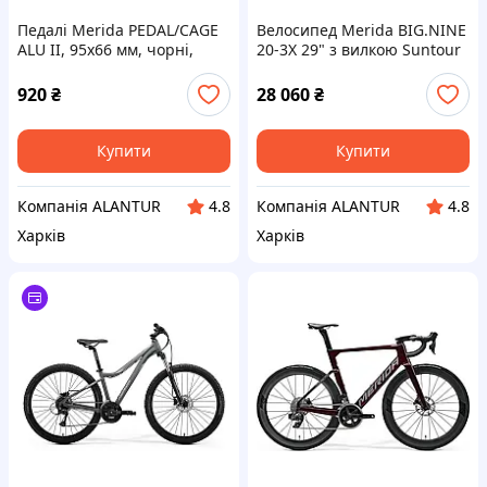
Педалі Merida PEDAL/CAGE
Велосипед Merida BIG.NINE
ALU II, 95x66 мм, чорні,
20-3X 29" з вилкою Suntour
легкосплавні, 290 г
та дисковими гальмами
920
₴
28 060
₴
Купити
Купити
Компанія ALANTUR
Компанія ALANTUR
4.8
4.8
Харків
Харків