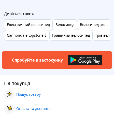
Дивіться також
Електричний велосипед
Велосипед
Велосипед ardis
Cannondale topstone 3
Гравійний велосипед
Грів вело
Спробуйте в застосунку
Гід покупця
Пошук товару
Оплата та доставка