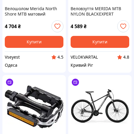
Велошолом Merida North
Веловзуття MERIDA MTB
Shore MTB матовий
NYLON BLACKEXPERT
антрацит/глянець чорний L
Жіноче Розмір:
24.3CM/EU38
4 704
₴
4 589
₴
Купити
Купити
Vseyest
VELOKVARTAL
4.5
4.8
Одеса
Кривий Ріг