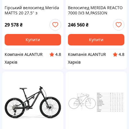
Гірський велосипед Merida
Велосипед MERIDA REACTO
MATTS 20 27.5" з
7000 IV3 M,PASSION
алюмінієвою рамою та
RED(GREY)
дисковими гальмами, 24
29 578
₴
246 560
₴
швидкості
Купити
Купити
Компанія ALANTUR
Компанія ALANTUR
4.8
4.8
Харків
Харків