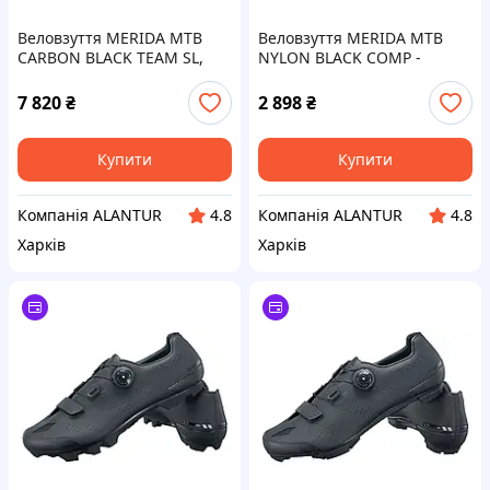
Веловзуття MERIDA MTB
Веловзуття MERIDA MTB
CARBON BLACK TEAM SL,
NYLON BLACK COMP -
чоловічі, розмір EU42,
24.3CM/EU38
карбонова підошва,
7 820
₴
2 898
₴
вентиляція.
Купити
Купити
Компанія ALANTUR
Компанія ALANTUR
4.8
4.8
Харків
Харків