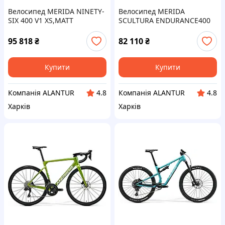
Велосипед MERIDA NINETY-
Велосипед MERIDA
SIX 400 V1 XS,MATT
SCULTURA ENDURANCE400
GREEN(SILVER-GREEN)
II2,XL,SILK BLACK(DARK SIL
95 818
₴
82 110
₴
Купити
Купити
Компанія ALANTUR
Компанія ALANTUR
4.8
4.8
Харків
Харків