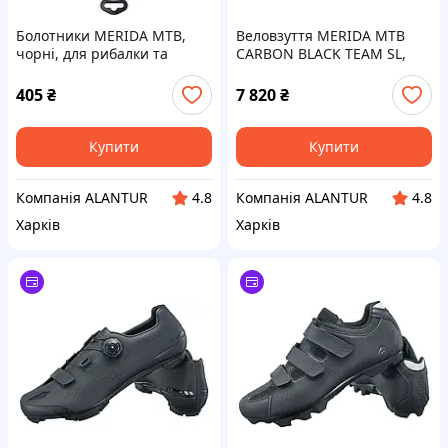
Болотники MERIDA MTB,
Веловзуття MERIDA MTB
чорні, для рибалки та
CARBON BLACK TEAM SL,
активного відпочинку, нові
чоловіче, розмір EU44,
жорстка карбонова підошва
405
₴
7 820
₴
Купити
Купити
Компанія ALANTUR
Компанія ALANTUR
4.8
4.8
Харків
Харків