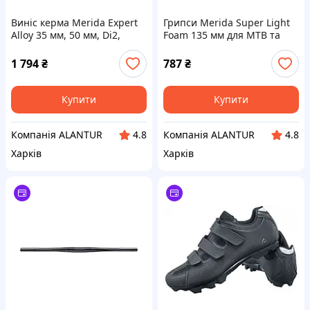
Виніс керма Merida Expert
Грипси Merida Super Light
Alloy 35 мм, 50 мм, Di2,
Foam 135 мм для MTB та
легкий для MTB та E-Bike
кросс-кантрі, 26 г
1 794
₴
787
₴
Купити
Купити
Компанія ALANTUR
Компанія ALANTUR
4.8
4.8
Харків
Харків