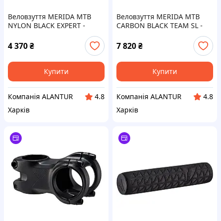
Веловзуття MERIDA MTB
Веловзуття MERIDA MTB
NYLON BLACK EXPERT -
CARBON BLACK TEAM SL -
24.3CM/EU38
27.6CM/EU43
4 370
₴
7 820
₴
Купити
Купити
Компанія ALANTUR
Компанія ALANTUR
4.8
4.8
Харків
Харків