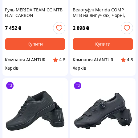
Руль MERIDA TEAM CC MTB
Велотуфлі Merida COMP
FLAT CARBON
MTB на липучках, чорні,
нейлонова підошва,
чоловічі
7 452
₴
2 898
₴
Купити
Купити
Компанія ALANTUR
Компанія ALANTUR
4.8
4.8
Харків
Харків