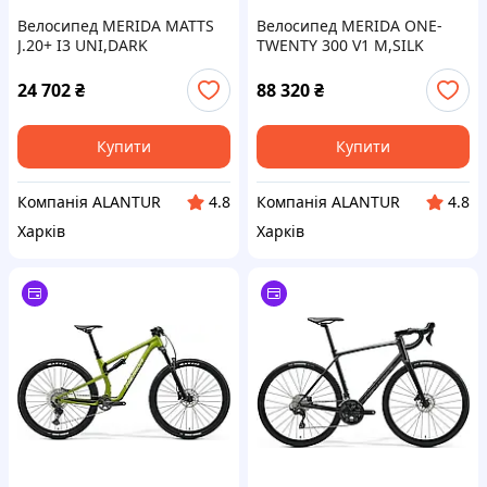
Велосипед MERIDA MATTS
Велосипед MERIDA ONE-
J.20+ I3 UNI,DARK
TWENTY 300 V1 M,SILK
STRAWBERRY(RACE RD/BK
STEEL BLUE(BLUE)
24 702
₴
88 320
₴
Купити
Купити
Компанія ALANTUR
Компанія ALANTUR
4.8
4.8
Харків
Харків