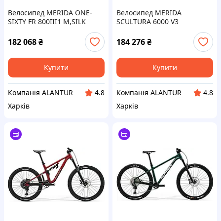
Велосипед MERIDA ONE-
Велосипед MERIDA
SIXTY FR 800III1 M,SILK
SCULTURA 6000 V3
DARK SILVER(GY/BK)
M,PEARL(BLUE-TEAM)(CY25)
182 068
₴
184 276
₴
Купити
Купити
Компанія ALANTUR
Компанія ALANTUR
4.8
4.8
Харків
Харків