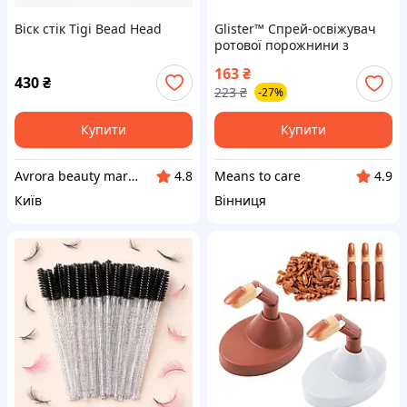
Віск стік Tigi Bead Head
Glister™ Спрей-освіжувач
ротової порожнини з
ароматом м’яти
163
₴
430
₴
223
₴
-27%
Купити
Купити
Avrora beauty market
Means to care
4.8
4.9
Київ
Вінниця