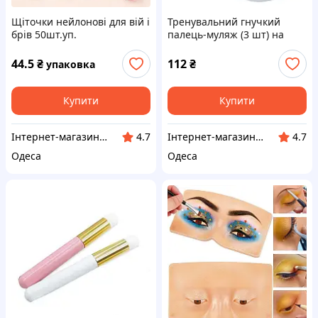
Щіточки нейлонові для вій і
Тренувальний гнучкий
брів 50шт.уп.
палець-муляж (3 шт) на
підставці для манікюру +
типси (100 шт.)
44.5
₴
112
₴
упаковка
Купити
Купити
Інтернет-магазин Million Nails
Інтернет-магазин Million Nails
4.7
4.7
Одеса
Одеса