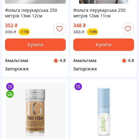
Фольга перукарська 250
Фольга перукарська 250
метрів 13мк 12см
метрів 12мк 11см
одностороння тиснена
одностороння тиснена
352
₴
348
₴
Файна Фолія
Файна Фолія
396
₴
388
₴
-11%
-10%
Купити
Купити
Амальгама
Амальгама
4.8
4.8
Запоріжжя
Запоріжжя