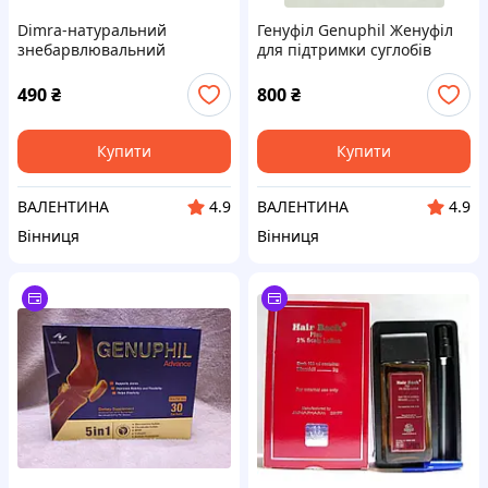
Dimra-натуральний
Генуфіл Genuphil Женуфіл
знебарвлювальний
для підтримки суглобів
препарат Єгипту
490
₴
800
₴
Купити
Купити
ВАЛЕНТИНА
ВАЛЕНТИНА
4.9
4.9
Вінниця
Вінниця