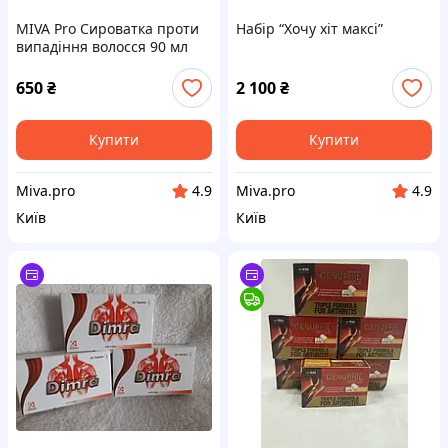
MIVA Pro Сироватка проти
Набір “Хочу хіт максі”
випадіння волосся 90 мл
650
₴
2 100
₴
Купити
Купити
Miva.pro
Miva.pro
4.9
4.9
Київ
Київ