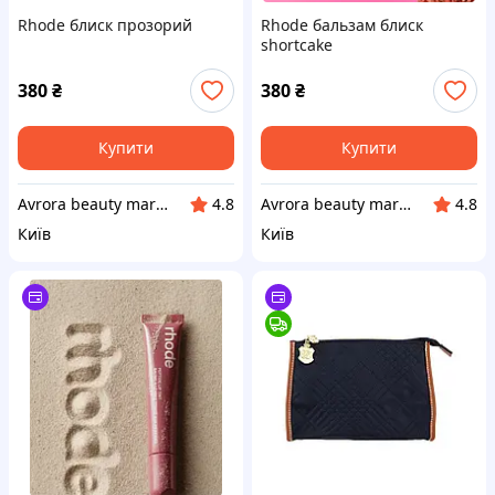
Rhode блиск прозорий
Rhode бальзам блиск
shortcake
380
₴
380
₴
Купити
Купити
Avrora beauty market
Avrora beauty market
4.8
4.8
Київ
Київ