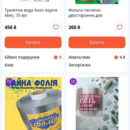
Туалетна вода Avon Aspire
Фольга тиснена
Men, 75 мл
двостороння для
фарбування волосся 14 см
100 м 18 мк МІЦНА
456
₴
260
₴
Купити
Купити
Ейвон подарунки
Амальгама
5
4.8
Київ
Запоріжжя