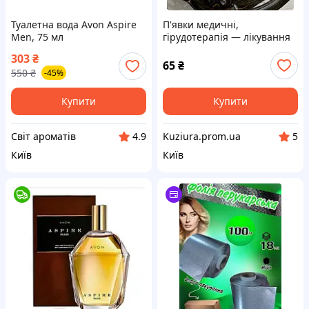
Туалетна вода Avon Aspire
П'явки медичні,
Men, 75 мл
гірудотерапія — лікування
п'явками.
303
₴
65
₴
550
₴
-45%
Купити
Купити
Світ ароматів
Kuziura.prom.ua
4.9
5
Київ
Київ