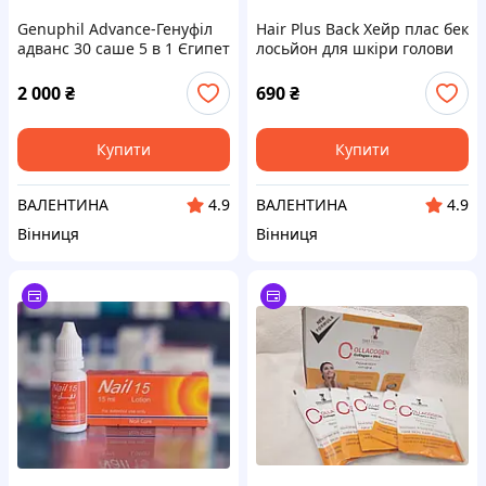
Genuphil Advance-Генуфіл
Hair Plus Back Хейр плас бек
адванс 30 саше 5 в 1 Єгипет
лосьйон для шкіри голови
100 мл (2%)
2 000
₴
690
₴
Купити
Купити
ВАЛЕНТИНА
ВАЛЕНТИНА
4.9
4.9
Вінниця
Вінниця