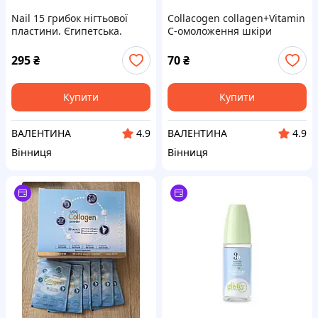
Nail 15 грибок нігтьової
Collacogen collagen+Vitamin
пластини. Єгипетська.
C-омоложення шкіри
Єгипту ( саше)
295
₴
70
₴
Купити
Купити
ВАЛЕНТИНА
ВАЛЕНТИНА
4.9
4.9
Вінниця
Вінниця