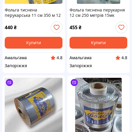
Фольга тиснена
Фольга тиснена перукарня
перукарська 11 см 350 м 12
12 см 250 метрів 15мк
мк Супер Ціна
тисненя ПОМАРАНЧ
440
₴
455
₴
Купити
Купити
Амальгама
Амальгама
4.8
4.8
Запоріжжя
Запоріжжя