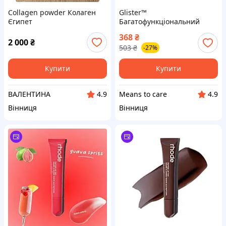
Collagen powder Колаген
Glister™
Єгипет
Багатофункціональний
ополіскувач ротової
368
₴
порожнини амвей
2 000
₴
503
₴
-27%
Купити
Купити
ВАЛЕНТИНА
Means to care
4.9
4.9
Вінниця
Вінниця