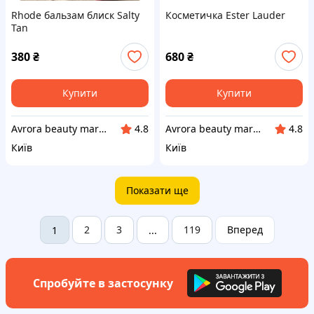
Rhode бальзам блиск Salty
Косметичка Ester Lauder
Tan
380
₴
680
₴
Купити
Купити
Avrora beauty market
Avrora beauty market
4.8
4.8
Київ
Київ
Показати ще
2
3
119
Вперед
1
...
Спробуйте в застосунку