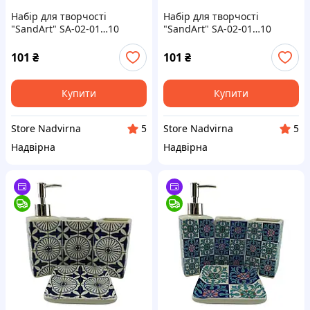
Набір для творчості
Набір для творчості
"SandArt" SA-02-01…10
"SandArt" SA-02-01…10
фреска з піску Поні
фреска з піску Динозавр
101
₴
101
₴
Купити
Купити
Store Nadvirna
Store Nadvirna
5
5
Надвірна
Надвірна