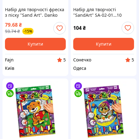
Набір для творчості фреска
Набір для творчості
з піску "Sand Art". Danko
"SandArt" SA-02-01…10
Toys
фреска з піску Кіт на скейті
79.68
₴
104
₴
93.74
₴
-15%
Купити
Купити
Fajn
Сонечко
5
5
Київ
Одеса