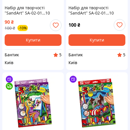
Набір для творчості
Набір для творчості
"SandArt" SA-02-01…10
"SandArt" SA-02-01…10
фреска з піску Кіт із
фреска з піску Машинка
90
₴
парасолькою
100
₴
100
₴
-10%
Купити
Купити
Бантик
Бантик
5
5
Київ
Київ