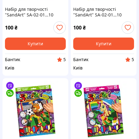
Набір для творчості
Набір для творчості
"SandArt" SA-02-01…10
"SandArt" SA-02-01…10
фреска з піску Ведмідь
фреска з піску Сова
100
₴
100
₴
Купити
Купити
Бантик
Бантик
5
5
Київ
Київ