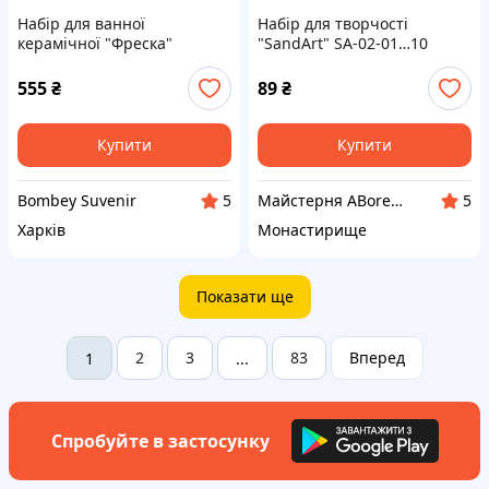
Набір для ванної
Набір для творчості
керамічної "Фреска"
"SandArt" SA-02-01…10
фреска з піску Динозавр
555
₴
89
₴
Купити
Купити
Bombey Suvenir
Майстерня ABorealis
5
5
Харків
Монастирище
Показати ще
2
3
83
Вперед
1
...
Спробуйте в застосунку