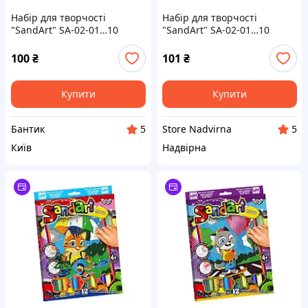
Набір для творчості
Набір для творчості
"SandArt" SA-02-01…10
"SandArt" SA-02-01…10
фреска з піску Поні
фреска з піску Машинка
100
₴
101
₴
Купити
Купити
Бантик
Store Nadvirna
5
5
Київ
Надвірна