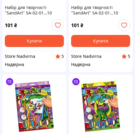
Набір для творчості
Набір для творчості
"SandArt" SA-02-01…10
"SandArt" SA-02-01…10
фреска з піску Кіт із
фреска з піску Кіт на скейті
парасолькою
101
₴
101
₴
Купити
Купити
Store Nadvirna
Store Nadvirna
5
5
Надвірна
Надвірна