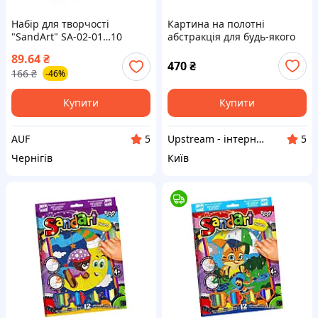
Набір для творчості
Картина на полотні
"SandArt" SA-02-01…10
абстракція для будь-якого
фреска з піску Динозавр
дизайну Джексон Поллок
89.64
₴
"Фреска"
470
₴
166
₴
-46%
Купити
Купити
AUF
Upstream - інтернет-магазин домашнього декору
5
5
Чернігів
Київ