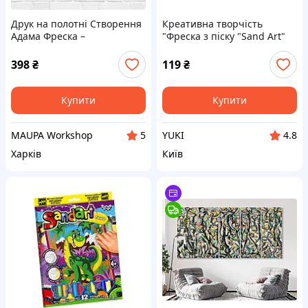
Друк на полотні Створення
Креативна творчість
Адама Фреска –
"Фреска з піску "Sand Art"
Мікеланджело 30x60
колір різнокольоровий
ЦБ-00189454
398
₴
119
₴
Купити
Купити
MAUPA Workshop
YUKI
5
4.8
Харків
Київ