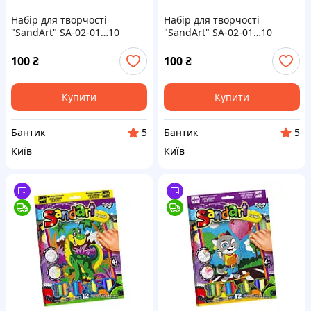
Набір для творчості
Набір для творчості
"SandArt" SA-02-01…10
"SandArt" SA-02-01…10
фреска з піску Лев
фреска з піску Поні з
веселкою
100
₴
100
₴
Купити
Купити
Бантик
Бантик
5
5
Київ
Київ