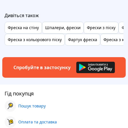
Дивіться також
Фреска на стіну
Шпалери, фрески
Фрески з піску
Фр
Фреска з кольорового піску
Фартух фреска
Фреска з кол
Спробуйте в застосунку
Гід покупця
Пошук товару
Оплата та доставка