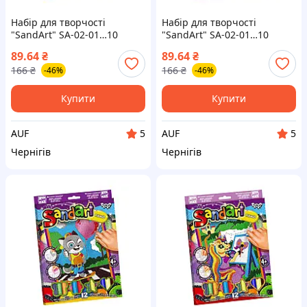
Набір для творчості
Набір для творчості
"SandArt" SA-02-01…10
"SandArt" SA-02-01…10
фреска з піску Місяць
фреска з піску Кіт із
89.64
₴
89.64
₴
парасолькою
166
₴
166
₴
-46%
-46%
Купити
Купити
AUF
AUF
5
5
Чернігів
Чернігів