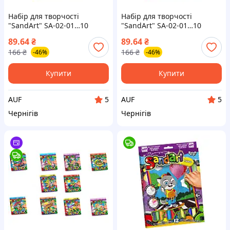
Набір для творчості
Набір для творчості
"SandArt" SA-02-01…10
"SandArt" SA-02-01…10
фреска з піску Кіт на скейті
фреска з піску Поні
89.64
₴
89.64
₴
166
₴
166
₴
-46%
-46%
Купити
Купити
AUF
AUF
5
5
Чернігів
Чернігів