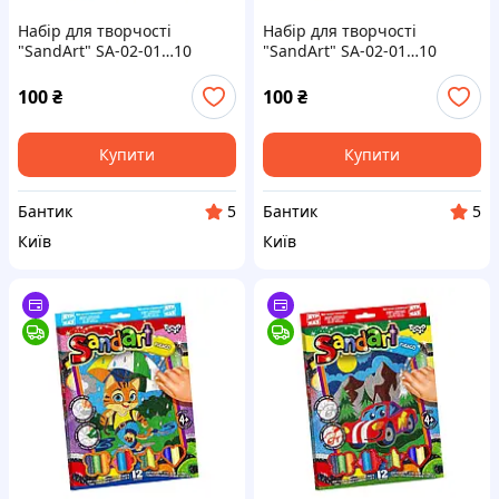
Набір для творчості
Набір для творчості
"SandArt" SA-02-01…10
"SandArt" SA-02-01…10
фреска з піску Динозавр
фреска з піску Кіт на скейті
100
₴
100
₴
Купити
Купити
Бантик
Бантик
5
5
Київ
Київ