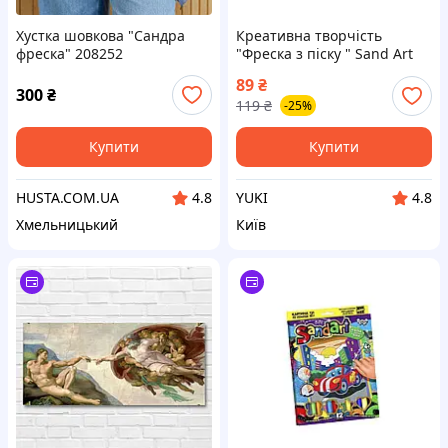
Хустка шовкова "Сандра
Креативна творчість
фреска" 208252
"Фреска з піску " Sand Art
колір різнокольоровий
89
₴
ЦБ-00250624
300
₴
119
₴
-25%
Купити
Купити
HUSTA.COM.UA
YUKI
4.8
4.8
Хмельницький
Київ