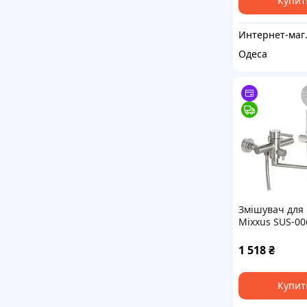
Купит
Интерне
Одеса
Змішувач для 
Mixxus SUS-00
нержавіюча с
1 518
₴
Купит