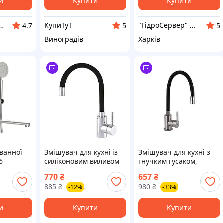
и
Купити
Купити
т-магазин Строй Дом
КупиТуТ
"ГідроСервер" інтернет-магазин сантехніки
4.7
5
5
Виноградів
Харків
ванної
Змішувач для кухні із
Змішувач для кухні з
6
силіконовим виливом
гнучким гусаком,
таль
CHAMPION SUS-011
чорний (Польща)
770
₴
657
₴
REFL
885
₴
980
₴
-12%
-33%
и
Купити
Купити