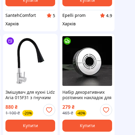
Купити
Купити
SantehComfort
Epelli prom
5
4.9
Харків
Харків
Змішувач для кухні Lidz
Набір декоративних
Aria 015F31 з гнучким
роз'ємних накладок для
виливом (k35)
змішувачів PipeHeiw, 4
880
₴
279
₴
LDARI015F31BNK31872
штуки
1 100
₴
465
₴
-20%
-40%
Black / Nickel
Купити
Купити