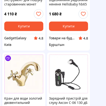
старовинних монет
няняня Hellobaby hb65
Discovery Tracker,
3.2" ДЮЙМА ЕКРАН
2X63T0C929
4 110
₴
1 680
₴
Купити
Купити
GadgetGalaxy
Товари на будь-який вибір
4.8
4.8
Київ
Бурштын
Кран для води золотий
Зарядний пристрій для
двовентильний
слуху Аксон С-06 130 дБ