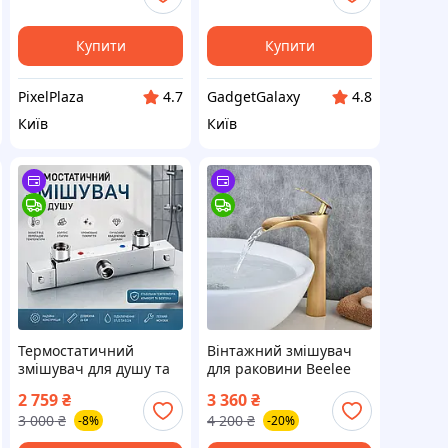
Купити
Купити
PixelPlaza
GadgetGalaxy
4.7
4.8
Київ
Київ
Термостатичний
Вінтажний змішувач
змішувач для душу та
для раковини Beelee
ванни квадратний
Waterfall антична
2 759
₴
3 360
₴
хромований, латунний
латунь з донним
3 000
₴
4 200
₴
-8%
-20%
душовий термостат
клапаном
ДЕФЕКТ