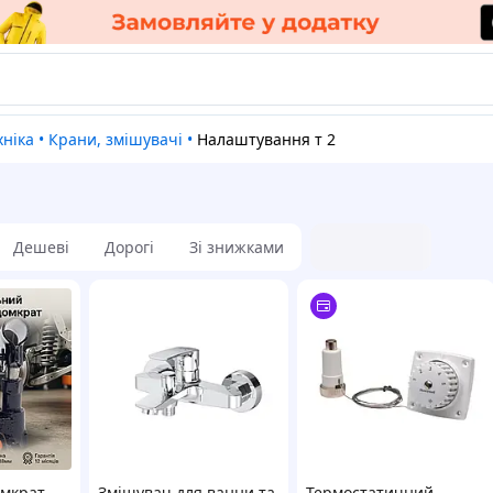
хніка
•
Крани, змішувачі
•
Налаштування т 2
Дешеві
Дорогі
Зі знижками
мкрат
Змішувач для ванни та
Термостатичний