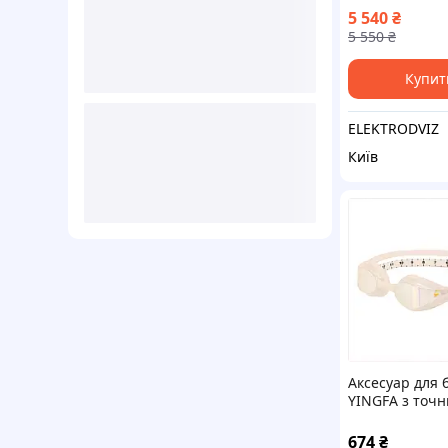
Monitor (Пово
5 540
₴
Wi-Fi, датчик 
5 550
₴
Купит
ELEKTRODVIZ
Київ
Аксесуар для 
YINGFA з точ
налаштуванн
ремінця 8965
674
₴