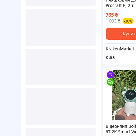
Procraft PJ 2 т
гідравлічний 
765
₴
автомобіля, д
1 093
₴
-30%
для авто, мак
висота 278 мм
налаштування
Купит
KrakenMarket
Київ
Відеоняня Boi
6T 2K Smart V