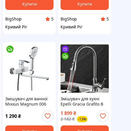
Купити
Купити
BigShop
BigShop
5
5
Кривий Ріг
Кривий Ріг
Змішувач для ванної
Змішувач для кухні
Mixxus Magnum 006
Epelli Gracia Grafito B
(Euro) White-Chrome
1 899
₴
1 290
₴
2 182
₴
-13%