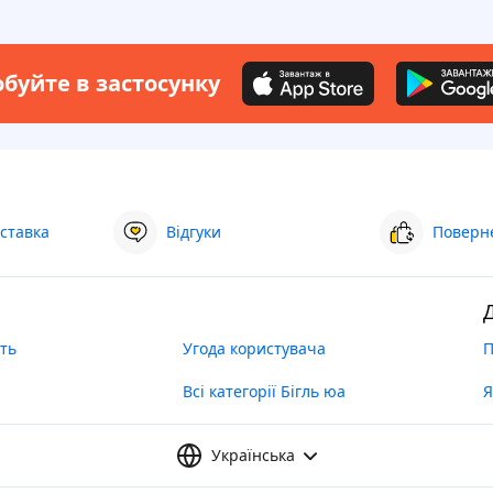
буйте в застосунку
ставка
Відгуки
Поверне
ть
Угода користувача
П
Всі категорії Бігль юа
Я
Українська