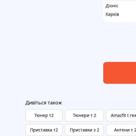
Діоніс
Харків
Дивіться також
Тюнер т2
Тюнери т 2
Amazfit t re
Приставка т2
Приставки з 2
Антени т 