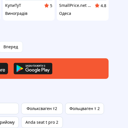
КупиТуТ
SmallPrice.net - магазин товарів для дому та аксессуарів
5
4.8
Виноградів
Одеса
Вперед
Фольксваген т2
Фольцваген т 2
прийому
Anda seat t pro 2