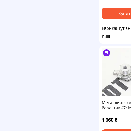
Купит
Еври
Київ
Металлическ
барашик 47*
настройки пер
аморт., KOVI 3
1 660
₴