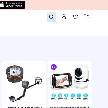
Інструмент для пошуку
Відеоняняня радіоняня