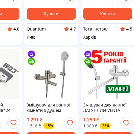
и
Купити
Купити
ка! Тут знайдеться все!
Quantum
Тета інсталл
4.8
4.7
4.5
Київ
Харків
ий
Змішувач для ванної
Змішувач для ванної
М8*24
кімнати з душем
ЛАТУННИЙ VENTA
ед.
Mixxus SUS-009 Euro
VX326DC (ЧЕХІЯ)
1 291
₴
1 290
₴
00-2T
нержавіюча сталь
одноважільний з
1 518
₴
1 988
₴
-15%
-35%
довгим поворотним
виливом носиком