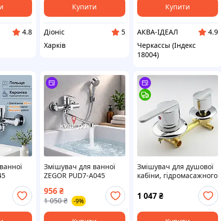
гусаком
и
Купити
Купити
Діоніс
АКВА-ІДЕАЛ
4.8
5
4.9
Харків
Черкассы (Індекс
18004)
ванної
Змішувач для ванної
Змішувач для душової
45
ZEGOR PUD7-A045
кабіни, гідромасажного
 довгим
одноважільний Хром
боксу S 3 - 120 мм.
956
₴
ем,
(Польща)
1 047
₴
1 050
₴
-9%
н латунь